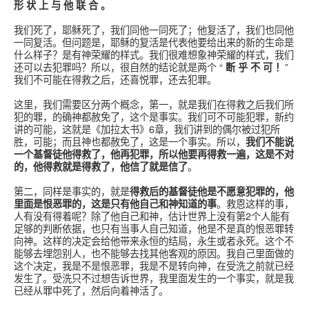
形 状 上 与 他 联 合 。
我们死了，耶稣死了，我们同他一同死了；他复活了，我们也同他
一同复活。但问题是，耶稣的复活是代表他要给出来的新的生命是
什么样子？是有神荣耀的样式。我们很难想象神荣耀的样式，我们
还可以去犯罪吗？所以，很自然的结论就是两个 “
断 乎 不 可 ！
”
我们不可能在得救之后，还喜悦罪，还去犯罪。
这里，我们需要区分两个概念，第一，就是我们在得救之后我们所
犯的罪，的确神都赦免了，这个是事实。我们可不可能犯罪，新约
讲的可能，这就是《加拉太书》6章，我们讲到的偶尔被过犯所
胜，可能；而且神也都赦免了，这是一个事实。所以，
我们不能说
一个基督徒他得救了，他再犯罪，所以他要再得救一遍，这是不对
的，他得救就是得救了，他信了就是信了
。
第二，同样是事实的，就是
得救后的基督徒他是不愿意犯罪的，他
里面是恨恶罪的，这是只有他自己和神知道的事
。救恩这样的事，
人有没有得着呢？除了他自己和神，估计世界上没有第2个人能有
足够的判断依据，也只有当事人自己知道，他是不是真的恨恶罪转
向神。这样的决定会给他带来永恒的结局，永生或者永死。这个不
能够去埋怨别人，也不能够去找其他客观的原因。我自己里面做的
这个决定，我是不是恨恶罪，我是不是转向神，在受洗之前就已经
发生了。受洗只不过想告诉世界，我里面发生的一个事实，就是我
已经从罪中死了，然后向着神活了。