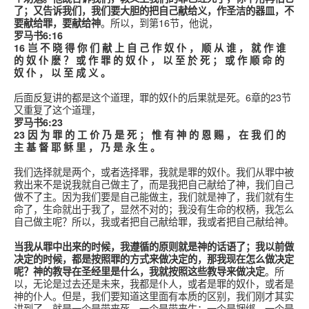
了；又告诉我们，我们要大胆的把自己献给义，作圣洁的器皿，不
要献给罪，要献给神
。所以，到第16节，他说，
罗马书6:16
16 岂 不 晓 得 你 们 献 上 自 己 作 奴 仆 ， 顺 从 谁 ， 就 作 谁
的 奴 仆 麽 ？ 或 作 罪 的 奴 仆 ， 以 至 於 死 ； 或 作 顺 命 的
奴 仆 ， 以 至 成 义 。
后面反复讲的都是这个道理，罪的奴仆的后果就是死。6章的23节
又重复了这个道理，
罗马书6:23
23 因 为 罪 的 工 价 乃 是 死 ； 惟 有 神 的 恩 赐 ， 在 我 们 的
主 基 督 耶 稣 里 ， 乃 是 永 生 。
我们选择就是两个，或者选择罪，我就是罪的奴仆。我们从罪中被
救出来不是说我就自己做主了，而是我把自己献给了神，我们自己
做不了主。因为我们要是自己能做主，我们就是神了，我们就有生
命了，生命就出于我了，显然不对的；我没有生命的权柄，我怎么
自己做主呢？所以，我或者把自己献给罪，我或者把自己献给神。
当我从罪中出来的时候，我遵循的原则就是神的话语了；我以前做
决定的时候，都是按照罪的方式来做决定的，那我现在怎么做决定
呢？神的教导在圣经里是什么，我就按照这些教导来做决定
。所
以，无论是过去还是未来，我都是仆人，或者是罪的奴仆，或者是
神的仆人。但是，我们要知道这里面有本质的区别，我们刚才其实
讲到了，就是一个是带来死，一个是带来生；一个是捆绑，一个是