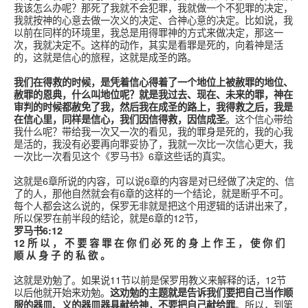
我该怎么办呢？那死了我就不会犯罪，我就做一个不犯罪的决定，
我就按神的心意去做一次义的决定、合神心意的决定。比如说，我
以前在同样的环境里，我总是用得罪神的方式来做决定，那这一
次，我就决定不。这样的动作，其实是看罪是死的，向着神是活
的，这就是信心的旅程，这就是成圣的路。
我们在得救的时候，是凭着信心得着了一个地位上被赦罪的地位、
赦罪的恩典，什么叫地位呢？就是我过去、现在、未来的罪，神在
审判的时候都赦免了我，然后我在成圣的路上，我得救之后，我是
在信心里，同样是信心，我们因信得救，因信成圣
。这个信心带给
我什么呢？带给我一次又一次的看见，我的罪身是死的，我的心我
是活的，我没有必要再向罪妥协了，我就一次比一次信心更大，我
一次比一次看见这个《罗马书》6章这些话的真实。
这就是6章所说的内容，可以说6章的内容是对已经做了决定的、信
了的人，那他自然就会有6章的这样的一个结论，就是断乎不可。
每个人都会这么说的，保罗无非就是把这个用逻辑的话讲出来了，
所以保罗在前半段的结论，就是6章的12节，
罗马书6:12
12 所 以 ， 不 要 容 罪 在 你 们 必 死 的 身 上 作 王 ， 使 你 们
顺 从 身 子 的 私 欲 。
这就是劝勉了。如果说11节以前是保罗用教义来解释的话，12节
以后他就开始来劝勉。
这劝勉的主题就是告诉我们要把自己当作顺
服的器皿、义的器皿器具献给神，不要把自己献给罪
。所以，到第