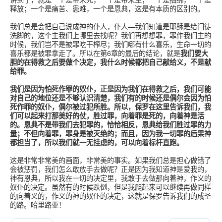
释放；一个是痛苦、患难，一个是恩典，这是有本质的区别的。
我们总是会把自己说成神的仆人，仆人—我们知道是耶稣是给门徒
洗脚的，这个主我们上哪里去找呢？我们再想想罪，罪作我们主的
时候，我们岂不是被罪吃干榨尽；我们哪有什么喜乐，生命一切的
喜乐都是被罪拿走了。所以在第6章的最后的结论，就是
我们要大
胆的在得救之后要做个决定，我什么时候都把自己献给义，不是献
给罪。
我们是因为怕死作罪的奴仆，正是因为我们在得救之后，我们可能
对自己的地位还是不够认识清楚，我们有的时候还是偶尔会因为怕
死作罪的奴仆，偶尔被过犯所胜。所以，保罗在这里告诉我们，我
们可以起来打那美好的仗，胜过罪，向着罪是死的，向着神是活
的。恩典不是带我们去犯罪的，恰恰相反，恩典给我们胜过罪的力
量；不但向着罪，罪身是被灭绝的；而且，因为我一切罪的后果神
都担当了，所以我们就一无挂虑的，可以向着标杆直跑。
这是非常非常美的画面，非常美的事实。如果我们总是担心做错了
会被惩罚，我们怎么敢放手去做呢？正是因为我知道神是爱我的，
神有恩典，所以我在一切的决定里，我敢于去做那向着神，作义的
奴仆的决定。虽然有的时候跌倒，但是我爬起来可以继续再做同样
的向着义的，作义的神的奴仆的决定，这就是保罗告诉我们的成圣
的路。哈里路亚！