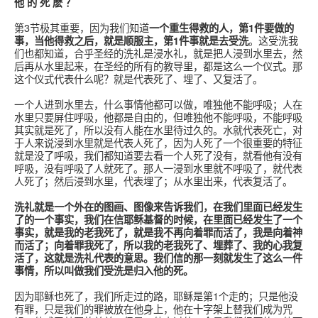
他 的 死 麽 ？
第3节极其重要，因为我们知道
一个重生得救的人，第1件要做的
事，当他得救之后，就是顺服主，第1件事就是去受洗
。这受洗我
们也都知道，合乎圣经的洗礼是浸水礼，就是把人浸到水里去，然
后再从水里起来，在圣经的所有的教导里，都是这么一个仪式。那
这个仪式代表什么呢？就是代表死了、埋了、又复活了。
一个人进到水里去，什么事情他都可以做，唯独他不能呼吸；人在
水里只要屏住呼吸，他都是自由的，但唯独他不能呼吸，不能呼吸
其实就是死了，所以没有人能在水里待过久的。水就代表死亡，对
于人来说浸到水里就是代表人死了，因为人死了一个很重要的特征
就是没了呼吸，我们都知道要去看一个人死了没有，就看他有没有
呼吸，没有呼吸了人就死了。那人一浸到水里就不呼吸了，就代表
人死了；然后浸到水里，代表埋了；从水里出来，代表复活了。
洗礼就是一个外在的图画、图像来告诉我们，在我们里面已经发生
了的一个事实，我们在信耶稣基督的时候，在里面已经发生了一个
事实，就是我的老我死了，就是我不再向着罪而活了，我是向着神
而活了；向着罪我死了，所以我的老我死了、埋葬了、我的心我复
活了，这就是洗礼代表的意思。我们信的那一刻就发生了这么一件
事情，所以叫做我们受洗是归入他的死。
因为耶稣也死了，我们所走过的路，耶稣是第1个走的；只是他没
有罪，只是我们的罪被放在他身上，他在十字架上替我们成为咒