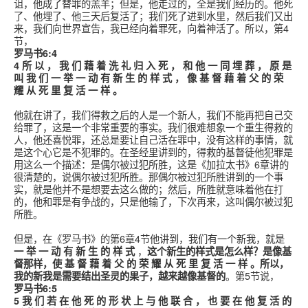
诅，他成了替罪的羔羊；但是，他走过的，全是我们经历的。他死
了、他埋了、他三天后复活了；我们死了进到水里，然后我们又出
来，我们向世界宣告，我已经向着罪死，向着神活了。所以，第4
节，
罗马书6:4
4 所 以 ， 我 们 藉 着 洗 礼 归 入 死 ， 和 他 一 同 埋 葬 ， 原 是
叫 我 们 一 举 一 动 有 新 生 的 样 式 ， 像 基 督 藉 着 父 的 荣
耀 从 死 里 复 活 一 样 。
他就在讲了，我们得救之后的人是一个新人，我们不能再把自己交
给罪了，这是一个非常重要的事实。我们很难想象一个重生得救的
人，他还喜悦罪，还总是要让自己活在罪中，没有这样的事情，就
是这个心它是不犯罪的。在圣经里讲到的，得救的基督徒他犯罪是
用这么一个描述：是偶尔被过犯所胜，这是《加拉太书》6章讲的
很清楚的，说偶尔被过犯所胜。那偶尔被过犯所胜讲到的一个事
实，就是他并不是想要去这么做的；然后，所胜就意味着他在打
的，他和罪是有争战的，只是他输了，下次再来，这叫偶尔被过犯
所胜。
但是，在《罗马书》的第6章4节他讲到，我们有一个新我，就是
一 举 一 动 有 新 生 的 样 式
，
这个新生的样式是怎么样？是像基
督那样，使 基 督 藉 着 父 的 荣 耀 从 死 里 复 活 一 样 。所以，
我的新我是需要结出圣灵的果子，越来越像基督的
。第5节说，
罗马书6:5
5 我 们 若 在 他 死 的 形 状 上 与 他 联 合 ， 也 要 在 他 复 活 的