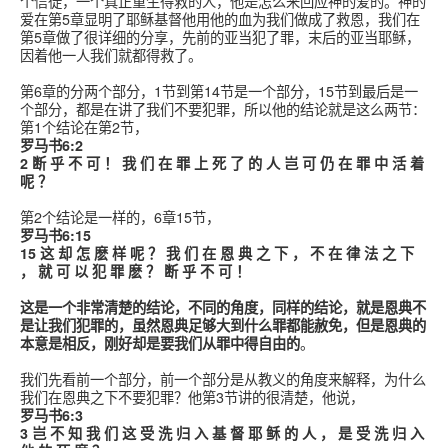
个信徒，一个真正重生得救的人，他是怎么来回应神的爱的。神的
爱在第5章显明了耶稣基督他用他的血为我们做成了救恩，我们在
第5章做了很详细的分享，先前的亚当犯了罪，末后的亚当耶稣，
因着他一人我们就都得救了。
第6章的分两个部分，1节到第14节是一个部分，15节到最后是一
个部分，都是在讲了我们不要犯罪，所以他的结论就是这么两节：
第1个结论在第2节，
罗马书6:2
2 断 乎 不 可 ！ 我 们 在 罪 上 死 了 的 人 岂 可 仍 在 罪 中 活 着
呢 ？
第2个结论是一样的，6章15节，
罗马书6:15
15 这 却 怎 麽 样 呢 ？ 我 们 在 恩 典 之 下 ， 不 在 律 法 之 下
， 就 可 以 犯 罪 麽 ？ 断 乎 不 可 ！
这是一个非常清楚的结论，不同的角度，同样的结论，就是恩典不
是让我们犯罪的，虽然恩典足够大到什么罪都能赦免，但是恩典的
本意是相反，刚好却是要我们从罪中得自由的
。
我们先看前一个部分，前一个部分是从教义的角度来解释，为什么
我们在恩典之下不要犯罪？他第3节讲的很清楚，他说，
罗马书6:3
3 岂 不 知 我 们 这 受 洗 归 入 基 督 耶 稣 的 人 ， 是 受 洗 归 入