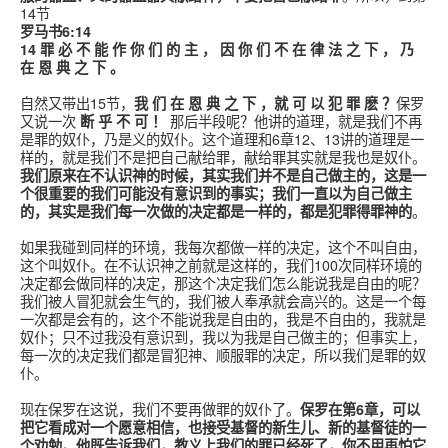
14节
罗马书6:14
14 罪 必 不 能 作 你 们 的 主 ， 因 你 们 不 在 律 法 之 下 ， 乃
在 恩 典 之 下 。
自然又带出15节，
我 们 在 恩 典 之 下 ，就 可 以 犯 罪 麽 ？
保罗
又说一次
断 乎 不 可 ！
那后半段呢？他讲的道理，就是我们不再
是罪的奴仆，乃是义的奴仆。这个道理和6章12、13讲的道理是一
样的，就是我们不是把自己献给罪，献给罪其实就是我也是奴仆。
我们原来在不认识神的时候，其实我们并不是自己做主的，这是一
个很重要的我们可能没有意识到的事实；我们一直以为自己做主
的，其实是我们每一次做的决定都是一样的，都是犯罪得罪神的
。
如果我碰到同样的环境，我每次都做一样的决定，这个不叫自由，
这个叫奴仆。在不认识神之前就是这样的，我们100次同样环境的
决定都会做同样的决定，那这个决定我们怎么能说我是自由的呢？
我们被人冒犯就会生气的，我们被人奉承就会高兴的。这是一个每
一次都是会有的，这个不能说我是自由的，我是不自由的，我就是
奴仆；只不过我没有意识到，我以为我是自己做主的；但事实上，
每一次的决定我们都是冒犯神、顺服罪的决定，所以我们是罪的奴
仆。
现在保罗在这说，我们不要再做罪的奴仆了。
保罗在第6章，可以
把它看成对一个愿意相信，也接受基督的新生儿、新的基督徒的一
个劝勉。他既告诉我们，教义上我们的罪已经死了，你不用再怕它