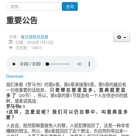
请
查询
输
入
重要公告
要
查
询
分类：
每日读经总目录
的
日期：2022年7月10日
内
点击数：14810
容
Download
我们来看《罗马书》的第6章。第6章承接第5章，第5章的最后有
一句很重要的话就是，
只 是 罪 在 那 里 显 多 ， 恩 典 就 更 显
多 了
（20节），所以，第6章的第1节就会有一个人在悖逆中的挑
衅，或者说挑战：
罗马书6:1
1这 样 ， 怎 麽 说 呢 ？ 我 们 可 以 仍 在 罪 中 、 叫 恩 典 显 多
麽 ？
人会说，既然耶稣要赦免人的罪，人就犯罪就好了，这是一种非常
糟糕的想法。所以，第6章就回应了这个想法，也自然的带出来一