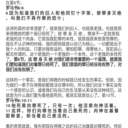
在第6节，
罗马书6:6
6 因 为 知 道 我 们 的 旧 人 和 他 同 钉 十 字 架 ， 使 罪 身 灭 绝
， 叫 我 们 不 再 作 罪 的 奴 仆 ；
这讲的真的非常清楚了，就是我们的旧人，也就是老我，也就是原
来得救前的那个我已经死了；使 罪 身 灭 绝 ，罪身不一定就是指
老我的这个肉身，它是指我犯罪的本性，就是我原来是喜悦罪的，
我在不认识神的时候，我的原则就是以自己为核心，一切都是出于
我个人的利益，只要对我有益的，哪怕犯罪、得罪他人、冒犯良心
都无所谓的，这个是我的一个老我的一个本性，这个老我的本性死
了。
第6节，这 罪 身 灭 绝 对我们是非常重要的一个道理，就是我
们要知道我们对着罪已经死了，我们里面的罪已经没有权势了，对
我们没有权柄了
。
这样的一个事实，是我们得救的时候就已经发生的事实。但是，因
为我们一辈子在得救前都是活在罪中的，所以我们对这个事实没有
一个感官的认识，或者我们在自己的生活里从来没有这种经历。这
就是为什么我们要先看他是死的，看其实就是信心了。第10节，
罗马书6:10-11
10 他 死 是 向 罪 死 了 ， 只 有 一 次 ； 他 活 是 向 神 活 着 。
11 这 样 ， 你 们 向 罪 也 当 看 自 己 是 死 的 ； 向 神 在 基 督
耶 稣 里 ， 却 当 看 自 己 是 活 的 。
看的意思就是，我先把现在得救之后的自己当做是对罪死的，然后