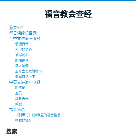
福音教会查经
重要公告
每日读经总目录
全中文讲道与查经
使徒行传
大卫的信心
彼得前书
路加福音
马太福音
加拉太书及雅各书
撒母耳记上下
中英文讲道与查经
时代论
圣灵
基督再来
教会
福音信息
《创世记》前8章里的福音信息
得救的福音
搜索