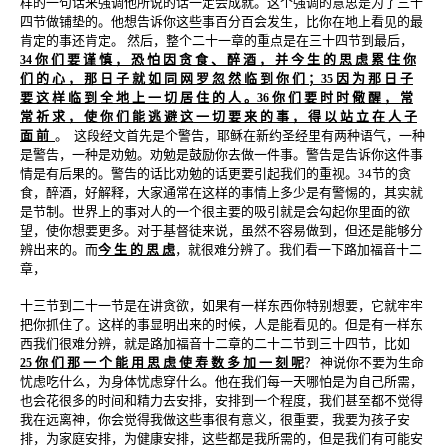
样的一句话来强调他所说的话一定会成就。这个强调的意思是为了三十
四节做铺垫的。他想告诉你这些事百分百会发生，比你在地上看见的最
肯定的事还肯定。 然后，整个二十一章的重点是在三十四节到最后，
你 们 要 谨 慎 ， 恐 怕 因 贪 食 、 醉 酒 ， 并 今 生 的 思 虑 累 住 你
34
们 的 心 ， 那 日 子 就 如 同 网 罗 忽 然 临 到 你 们 ；
因 为 那 日 子
35
要 这 样 临 到 全 地 上 一 切 居 住 的 人 。
你 们 要 时 时 儆 醒 ， 常
36
常 祈 求 ， 使 你 们 能 逃 避 这 一 切 要 来 的 事 ， 得 以 站 立 在 人 子
面 前
。
这段经文首先是个警告，耶稣在新约圣经里有两种语气，一种
是警告，一种是劝勉。劝勉是鼓励你去做一件事。警告是告诉你这件事
情是有后果的。警告的话比劝勉的话更要引起我们的重视。34节的贪
食，醉酒，好解释，大家通常在这样的事情上多少是有警惕的，其实就
是节制。世界上的事对人的一个很主要的吸引就是会勾起你里面的欲
望，使你想要更多。对于基督徒来说，虽然不容易做到，但还是能够分
辨出来的。而
今 生 的 思 虑
，就很难分辨了。我们看一下路加福音十二
章，
十三节到二十一节是在讲贪欲，如果有一样东西你特别想要，它就牢牢
把你抓住了。这样的事显明出来的时候，人是能看见的。但是有一样东
西我们很难分辨，就是路加福音十二章的二十二节到三十四节，比如
你 们 那 一 个 能 用 思 虑 使 寿 数 多 加 一 刻 呢
？ 神说你不要为生命
25
忧虑吃什么，为身体忧虑穿什么。他在我们每一天哪怕是为自己所需，
也会花很多的时间和精力去安排，安排到一个程度，我们甚至都不觉得
我在远离神，你会觉得我做这些事很有意义，很重要，我要为孩子安
排，为家庭安排，为健康安排，这些都是我所需的，但是我们有可能安