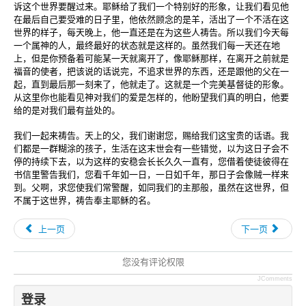
诉这个世界要醒过来。耶稣给了我们一个特别好的形象，让我们看见他
在最后自己要受难的日子里，他依然顾念的是羊，活出了一个不活在这
世界的样子，每天晚上，他一直还是在为这些人祷告。所以我们今天每
一个属神的人，最终最好的状态就是这样的。虽然我们每一天还在地
上，但是你预备着可能某一天就离开了，像耶稣那样，在离开之前就是
福音的使者，把该说的话说完，不追求世界的东西，还是跟他的父在一
起，直到最后那一刻来了，他就走了。这就是一个完美基督徒的形象。
从这里你也能看见神对我们的爱是怎样的，他盼望我们真的明白，他要
给的是对我们最有益处的。
我们一起来祷告。天上的父，我们谢谢您，赐给我们这宝贵的话语。我
们都是一群糊涂的孩子，生活在这末世会有一些错觉，以为这日子会不
停的持续下去，以为这样的安稳会长长久久一直有，您借着使徒彼得在
书信里警告我们，您看千年如一日，一日如千年，那日子会像贼一样来
到。父啊，求您使我们常警醒，如同我们的主那般，虽然在这世界，但
不属于这世界，祷告奉主耶稣的名。
上一页
下一页
您没有评论权限
JComments
登录