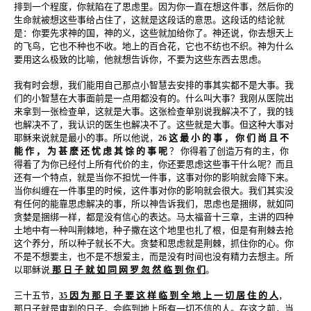
排到一个程度，你就陷在了思虑里。因为你一直在想这件事，然后你的
生命就被想这些事给占住了，这就是这段话的意思。这段话的结论就
是：你要先求神的国，神的义，这些就加给你了。神还说，你去想天上
的飞鸟，它也不种也不收。地上的百合花，它也不纺也不织。神为什么
要用这么极致的比喻，他就想告诉你，不要为这些东西去思虑。
我有时会想，我们能用自己那点小智慧去安排的事其实都不是大事。我
们的小智慧在大事面前是一点用都没有的。什么叫大事？我刚从医院出
来拿到一张检查单，这就是大事。这张检查单别说我解决不了，我的钱
也解决不了，我认识的医生也解决不了。这些就是大事。但这种大事对
耶稣来说就是最小的事。所以他说，
这 最 小 的 事 ， 你 们 尚 且 不
26
能 作 ， 为 甚 麽 还 忧 虑 其 馀 的 事 呢
？ 你得着了创造万有的主，你
得着了为你已经付上所有代价的主，你还要思虑这些事干什么呢？而且
还有一个特点，就是当你不担忧一件事，这事对你的影响就会降下来。
当你纠缠在一件事里的时候，这件事对你的影响就会很大。我们其实没
有任何的能靠思虑解决的事，所以神告诉我们，思虑也是捆绑，就如同
贪婪是捆绑一样，都是没有信心的表达。马太福音十三章，主讲的四种
土地中有一种叫荆棘地，种子撒在这个地里也扎了根，但是有荆棘去抢
这个养分，所以种子就长不大。贪婪和思虑就是荆棘，抓住你的心。你
不是不想要主，也不是不想爱主，而是没有时间也没有精力去想主。所
以耶稣说
那 日 子 就 如 同 网 罗 忽 然 临 到 你 们
。
三十五节，
因 为 那 日 子 要 这 样 临 到 全 地 上 一 切 居 住 的 人
，
35
那日子就是审判的日子，会临到地上所有一切不信的人。在这之前，当