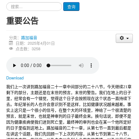
请
查询
输
入
重要公告
要
查
询
分类：
路加福音
的
日期：2025年4月01日
内
点击数：3258
容
Download
我们上一次讲到路加福音二十一章中间部分的二十八节，今天继续21章
剩下的部分，主题还是在末世的预言，末世的警告。我们在地上的日子
里，经常会有一个错觉，觉得这个日子会按照现在这个状态一直持续下
去。年纪渐长的人也许会意识到不是这样，比如健康状况越来越差。事
实上这只是一个很小的信号，在整个大的环境里，神给了一个很清楚的
预言，就是末世，也就是神审判的日子最终会来。换句话说，即便不是
因为健康疾病使我们进到死亡里，最终神的审判也会在某一个他所定好
的日子里临到这地上。路加福音的二十一章，从第七节一直到最后都是
在讲这个话题，我们先回顾一下上次的内容，从第七节到第二十八节，