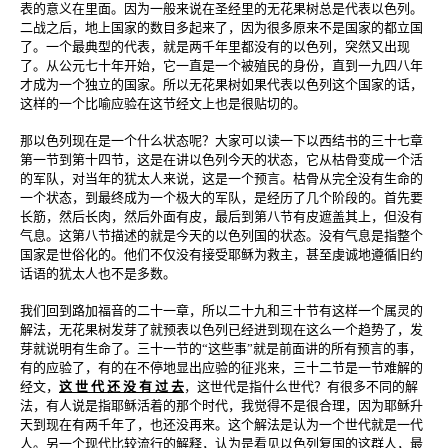
表的意义在里面。因为一般来说在圣经里的无花果树总是代表以色列。
二战之后，地上国家的数目多起来了，因为很多原来不是国家的都立国
了。一个最典型的代表，就是两千年里都没有的以色列，突然又出现
了。从公元七十年开始，它一直是一个被殖民的身份，直到一九四八年
才成为一个独立的国家。所以无花果树如果代表以色列这个国家的话，
这样的一个比喻应验在这节经文上也是很贴切的。
那以色列现在是一个什么状态呢？大家可以读一下以西结书的三十七章
第一节到第十四节，这是在讲以色列今天的状态，它从枯骨变成一个活
的军队，对当年的犹太人来说，这是一个预言。枯骨从完全没有生命的
一个状态，到最终成为一个极大的军队，是经历了几个阶段的。首先要
长筋，然后长肉，然后外面有皮，最后到第八节有皮遮盖其上，但没有
气息。这第八节描述的就是今天的以色列国的状态。没有气息是指整个
国家是世俗化的。他们不仅没有接受耶稣为救主，甚至虔诚地遵循旧约
话语的犹太人也不是多数。
我们回到路加福音的二十一章，所以二十九和三十节有这样一个属灵的
解法，无花果树发芽了就预表以色列已经进到现在这么一个趋势了，发
芽就说明有生命了。三十一节的“这些事”就是前面讲的所有预言的事，
有的应验了，有的在不停地显出应验的征兆来，三十二节是一节难解的
经文，
这 世 代 还 没 有 过 去
，这世代是指什么世代？有很多不同的解
法，有人说是指耶稣活着的那个时代，我觉得不是很合理，因为耶稣升
天到现在有两千年了，也还没再来。这个解法是认为一个世代就是一代
人。另一个现代比较流行的解释，认为是看见以色列复国的这群人，最