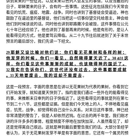
讲到未来的一些征兆，以及未来以色列人会发生的事情，以及当最后的
日子，耶稣要来的日子，会有的一些事情。这些征兆包括我们今天常会
看见的饥荒、瘟疫、地震、战争。同时也讲到了基督徒会受逼迫，神也
鼓励了在逼迫里的基督徒，他们当把这一切事仰望交托给恩主，神会给
他们到时候该说的话。同时他也讲到耶路撒冷会被毁，这件事情在公元
七十年已经应验了。他也讲到了基督再来的时候，他是有形的，是让人
能看得见的方式，他是要驾云降临。从二十九节往后就进到了关于末世
预言的最后部分，我们先读一下经文。
耶 稣 又 设 比 喻 对 他 们 说 ： 你 们 看 无 花 果 树 和 各 样 的 树 ；
29
a
他 发 芽 的 时 候 ， 你 们 一 看 见 ， 自 然 晓 得 夏 天 近 了 。30
这
31
样 ， 你 们 看 见 这 些 事 渐 渐 的 成 就 ， 也 该 晓 得 神 的 国 近 了 。
我 实 在 告 诉 你 们 ， 这 世 代 还 没 有 过 去 ， 这 些 事 都 要 成 就
32
。
天 地 要 废 去 ， 我 的 话 却 不 能 废 去
。
33
这是一段预言，字面的意思是在讲以无花果树为代表的果树，你看到它
们开始发芽，就知道夏天快到了。指的是我们通过一些外在的能看得见
的事，来推断末日审判的日子快临近了。这些看得见的事就是列在第七
节到二十八节，这些都是证据。但是我们今天地上的人，不停地看见瘟
疫，饥荒，战争，却觉得和自己没什么关系。对末日这件事情，神已经
非常清楚的警告了，但是人却依然迟钝。在过去的两千年里，我们刚才
讲的许许多多的事情，程度频度不停地在加快加深，人虽然看见了，却
还是觉得离自己很远。这就是神到最后要警告我们的话。大部分圣经学
者认为，关于无花果树发芽不单是有字面的意思，它还有一个属灵的预