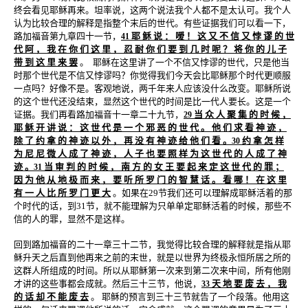
终会看见耶稣再来。坦率说，这两个说法我个人都不是太认可。我个人
认为比较合理的解释是指整个末后的世代。有些证据我们可以看一下，
路加福音第九章四十一节，
耶 稣 说 ： 嗳 ！ 这 又 不 信 又 悖 谬 的 世
41
代 阿 ， 我 在 你 们 这 里 ， 忍 耐 你 们 要 到 几 时 呢 ？ 将 你 的 儿 子
带 到 这 里 来 罢
。
耶稣在这里讲了一个不信又悖谬的世代，只是他当
时那个世代是不信又悖谬吗？你觉得我们今天会比耶稣那个时代更顺服
一点吗？好像不是。客观地说，两千年来人应该没什么改变。耶稣所说
的这个世代还没结束，显然这个世代的时间是比一代人要长。这是一个
证据。我们再看路加福音十一章二十九节，
当 众 人 聚 集 的 时 候 ，
29
耶 稣 开 讲 说 ： 这 世 代 是 一 个 邪 恶 的 世 代 。 他 们 求 看 神 迹 ，
除 了 约 拿 的 神 迹 以 外 ， 再 没 有 神 迹 给 他 们 看 。
约 拿 怎 样
30
为 尼 尼 微 人 成 了 神 迹 ， 人 子 也 要 照 样 为 这 世 代 的 人 成 了 神
迹 。
当 审 判 的 时 候 ， 南 方 的 女 王 要 起 来 定 这 世 代 的 罪 ；
31
因 为 他 从 地 极 而 来 ， 要 听 所 罗 门 的 智 慧 话 。 看 哪 ！ 在 这 里
有 一 人 比 所 罗 门 更 大
。如果在29节我们还可以理解成耶稣活着的那
个时代的话，到31节，就不能理解为只单单定耶稣活着的时候，那些不
信的人的罪，显然不是这样。
回到路加福音的二十一章三十二节，我觉得比较合理的解释就是指从耶
稣升天之后直到他再来之前的末世，就是以世界为终极永恒所居之所的
这群人所组成的时间。所以从耶稣第一次来到第二次来中间，所有他刚
才讲的这些事都会成就。然后三十三节，他说，
天 地 要 废 去 ， 我
33
的 话 却 不 能 废 去
。 耶稣的预言到三十三节就告了一个段落。他用这