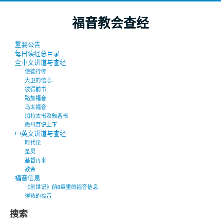
福音教会查经
重要公告
每日读经总目录
全中文讲道与查经
使徒行传
大卫的信心
彼得前书
路加福音
马太福音
加拉太书及雅各书
撒母耳记上下
中英文讲道与查经
时代论
圣灵
基督再来
教会
福音信息
《创世记》前8章里的福音信息
得救的福音
搜索