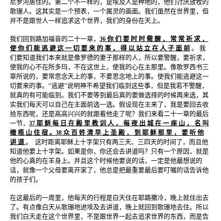
尼罗河居住的。第二个不一样的，是埃及人是种地的，他们讨厌放牧的
歌珊人。这其实是一个预表，一个属灵的画面。我们虽然在世界里，但
并不是跟世人一样追求这个世界，我们的身份在天上。
我们回到路加福音的二十一章，
你 们 要 时 时 儆 醒 ， 常 常 祈 求 ，
36
使 你 们 能 逃 避 这 一 切 要 来 的 事 ， 得 以 站 立 在 人 子 面 前
。 我
们要知道我们本来就是像罗德的妻子那样的人，所以要警醒，要祈求，
使我的心不在所多玛，不在这世上，使我的心在主那里。像歌罗西书三
章所说的，要常思念天上的事，不要思念地上的事。使我们能逃避这一
切要来的事。“逃避”说明神不希望我们临到这些事，但是我若不警醒，
就真的有可能临到。我们不要等到最后真的要做选择的时候再来选，其
实我们每天可以自己在主面前选一选。假设现在主来了，我是要回去收
拾东西呢，还是高高兴兴的就跟着他走了呢？我们来看二十一章的最后
一节，
耶 稣 每 日 在 殿 里 教 训 人 ， 每 夜 出 城 在 一 座 山 ， 名 叫
37
橄 榄 山 住 宿 。
众 百 姓 清 早 上 圣 殿 ， 到 耶 稣 那 里 ， 要 听 他
38
讲 道
。
这时距离耶稣上十字架只有两三天、三四天的时间了，而且他
知道他要上十字架。如果是你，你还会去讲道吗？只有一个原因，就是
他的心真的在羊身上。并且这个时候他要说的话，一定是他最想说的
话，就像一个父母要离开家了，他总是把最重要最后要叮嘱的话告诉他
的孩子们。
在这最后的一周里，他每天的行程是白天住在耶路撒冷，晚上就住出去
了。有点像白天从歌珊地进埃及去讲道，晚上就回到歌珊地去住。所以
我们白天走在这个世界里，不是跟世界一起去追求世界的东西，而是告