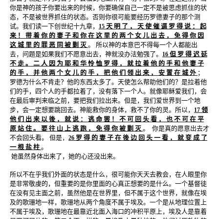
你是神的孩子你要出来的时候，你要确保自己一定不是被思虑抓住的状
态，不是被世界抓住的状态。否则你很可能要经历罗德妻子的那个测
试。我们读一下创世纪十九章，
天 明 了 ， 天 使 催 逼 罗 得 说 ： 起
15
来 ！ 带 着 你 的 妻 子 和 你 在 这 里 的 两 个 女 儿 出 去 ， 免 得 你 因
这 城 里 的 罪 恶 同 被 剿 灭
。 所以神的本意巴不得每一个人都能出
去，问题是如果我们不愿意出去，神就没办法勉强了。
但 罗 得 迟 延
16
不 走 。 二 人 因 为 耶 和 华 怜 恤 罗 得 ， 就 拉 着 他 的 手 和 他 妻 子
的 手 ， 并 他 两 个 女 儿 的 手 ， 把 他 们 领 出 来 ， 安 置 在 城 外
；
罗德为什么不肯走？他的东西太多了。天使怎么帮助他们的？是拉着他
们的手，四个人的手都拉着了，没有落下一个人。就像耶稣爱我们，会
在最后审判来临之前，要把我们拉出来。但是，我们爱世界到一个地
步，会一定想要跳回去。神能救你的身体，救不了你的灵。所以，
领
17
他 们 出 来 以 後 ， 就 说 ： 逃 命 罢 ！ 不 可 回 头 看 ， 也 不 可 在 平
原 站 住 。 要 往 山 上 逃 跑 ， 免 得 你 被 剿 灭
。
你是真的愿意出去才
不会回头看。 但是，
罗 得 的 妻 子 在 後 边 回 头 一 看 ， 就 变 成 了
26
一 根 盐 柱
。
她虽然身体出来了，她的心还没出来。
所以不在乎我们外面的状态是什么，很可能你天天去教会，在人眼里你
是非常敬虔的，但重要的是你里面的心真正想要的是什么。一个基督徒
在没有见主面之前，虽然他是在世界里，但不属于这个世界，就像在埃
及的歌珊地一样，歌珊地从两个角度不属于埃及。一个是从地理位置上
不属于埃及，歌珊地在最靠近北面入海口的冲积平原上，埃及人是靠着