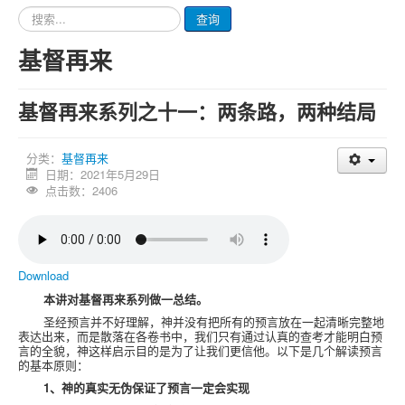
请
查询
输
入
基督再来
要
查
询
基督再来系列之十一：两条路，两种结局
的
内
容
分类：
基督再来
日期：2021年5月29日
点击数：2406
Download
本讲对基督再来系列做一总结。
圣经预言并不好理解，神并没有把所有的预言放在一起清晰完整地
表达出来，而是散落在各卷书中，我们只有通过认真的查考才能明白预
言的全貌，神这样启示目的是为了让我们更信他。以下是几个解读预言
的基本原则：
1
、神的真实无伪保证了预言一定会实现