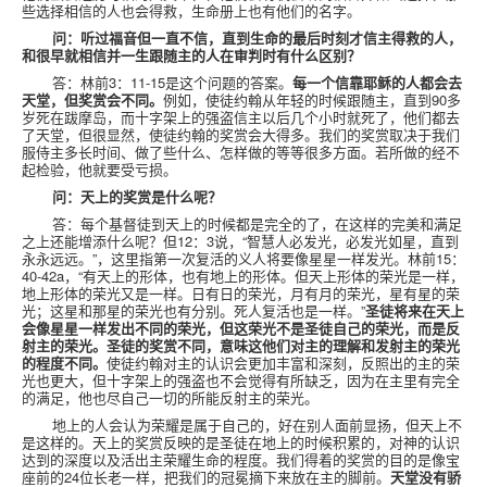
些选择相信的人也会得救，生命册上也有他们的名字。
问：听过福音但一直不信，直到生命的最后时刻才信主得救的人，
和很早就相信并一生跟随主的人在审判时有什么区别？
答：林前
3
：
11-15
是这个问题的答案。
每一个信靠耶稣的人都会去
天堂，但奖赏会不同。
例如，使徒约翰从年轻的时候跟随主，直到
90
多
岁死在跋摩岛，而十字架上的强盗信主以后几个小时就死了，他们都去
了天堂，但很显然，使徒约翰的奖赏会大得多。我们的奖赏取决于我们
服侍主多长时间、做了些什么、怎样做的等等很多方面。若所做的经不
起检验，他就要受亏损。
问：天上的奖赏是什么呢？
答：每个基督徒到天上的时候都是完全的了，在这样的完美和满足
之上还能增添什么呢？但
12
：
3
说，“智慧人必发光，必发光如星，直到
永永远远。”，这里指第一次复活的义人将要像星星一样发光。林前
15
：
40-42a
，“有天上的形体，也有地上的形体。但天上形体的荣光是一样，
地上形体的荣光又是一样。日有日的荣光，月有月的荣光，星有星的荣
光；这星和那星的荣光也有分别。死人复活也是一样。”
圣徒将来在天上
会像星星一样发出不同的荣光，但这荣光不是圣徒自己的荣光，而是反
射主的荣光。圣徒的奖赏不同，意味这他们对主的理解和发射主的荣光
的程度不同。
使徒约翰对主的认识会更加丰富和深刻，反照出的主的荣
光也更大，但十字架上的强盗也不会觉得有所缺乏，因为在主里有完全
的满足，他也尽自己一切的所能反射主的荣光。
地上的人会认为荣耀是属于自己的，好在别人面前显扬，但天上不
是这样的。天上的奖赏反映的是圣徒在地上的时候积累的，对神的认识
达到的深度以及活出主荣耀生命的程度。我们得着的奖赏的目的是像宝
座前的
24
位长老一样，把我们的冠冕摘下来放在主的脚前。
天堂没有骄