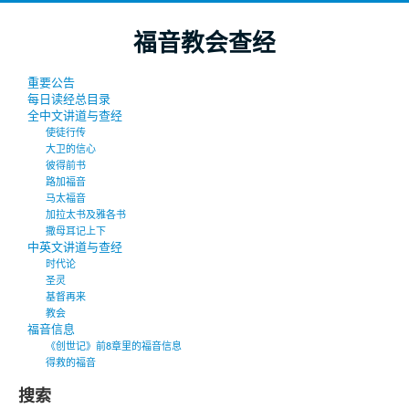
福音教会查经
重要公告
每日读经总目录
全中文讲道与查经
使徒行传
大卫的信心
彼得前书
路加福音
马太福音
加拉太书及雅各书
撒母耳记上下
中英文讲道与查经
时代论
圣灵
基督再来
教会
福音信息
《创世记》前8章里的福音信息
得救的福音
搜索