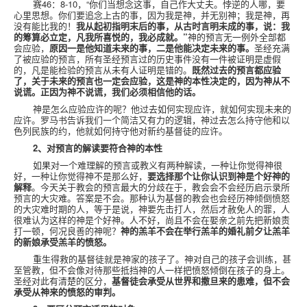
赛
46
：
8-10
，“你们当想念这事，自己作大丈夫。悖逆的人哪，要
心里思想。你们要追念上古的事，因为我是神，并无别神；我是神，再
没有能比我的！
我从起初指明末后的事，从古时言明未成的事，说：我
的筹算必立定，凡我所喜悦的，我必成就。”
神的预言无一例外全部都
会应验，
原因一是他知道未来的事，二是他能决定未来的事。
圣经充满
了被应验的预言，所有圣经预言过的历史事件没有一件被证明是虚假
的，凡是能检验的预言从未有人证明是错的。
既然过去的预言都应验
了，关于未来的预言也一定会应验，这是神的本性决定的，因为神从不
说谎。正因为神不说谎，我们必须相信他的话。
神是怎么应验应许的呢？他过去如何实现应许，就如何实现未来的
应许。罗马书告诉我们一个简洁又有力的逻辑，神过去怎么持守他和以
色列民族的约，他就如何持守他对新约基督徒的应许。
2
、对预言的解读要符合神的本性
如果对一个难理解的预言或教义有两种解读，一种让你觉得神很
好，一种让你觉得神不是那么好，
要选择那个让你认识到神是个好神的
解释
。今天关于教会的预言最大的分歧在于，教会会不会经历启示录所
预言的大灾难。答案是不会。那种认为基督的教会也会经历神倾倒愤怒
的大灾难时期的人，等于是说，神要先击打人，然后才赦免人的罪，人
很难认为这样的神是个好神。人不好，尚且不会在娶亲之前先把新娘责
打一顿，何况良善的神呢？
神的羔羊不会在举行羔羊的婚礼前夕让羔羊
的新娘承受羔羊的愤怒。
重生得救的基督徒就是神家的孩子了。神对自己的孩子会训练，甚
至管教，但不会像对待那些抵挡神的人一样把愤怒倾倒在孩子的身上。
圣经对此有清楚的区分，
基督徒会承受从世界和撒旦来的患难，但不会
承受从神来的愤怒的审判。