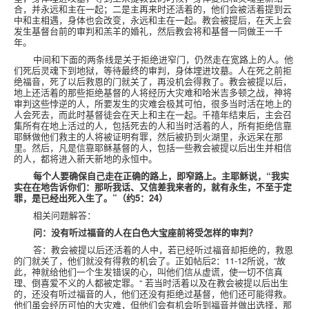
合，并永远和主在一起；二是主再来时还活着的，他们会被活着提到云
中和主相遇，身体也会改变，永远和主在一起。教会被提后，在天上会
发生基督台前的审判和羔羊的婚礼，然后教会将和基督一同做王一千
年。
中间和下面的两条线是关于拒绝进窄门，仍然走在宽路上的人。他
们死后灵魂下到地狱，等待最终的审判，身体埋进坟墓。人在死之前拒
绝福音，死了以后救恩的门就关了，再没机会得救了。教会被提以后，
地上还活着的那些拒绝基督的人将经历大灾难和哈米吉多顿之战，神将
审判这些悖逆的人，所要发生的灾难会极其可怕，很多当时活在地上的
人会死去，而此时基督徒会在天上和主在一起。千禧年结束后，主会召
集所有在地上活过的人，包括死去的人和当时活着的人，所有拒绝信靠
耶稣做他们救主的人将被证明有罪，然后被扔到火湖里，永远呆在那
里。然后，凡是信靠耶稣基督的人，包括一些教会被提以后出生并相信
的人，都将进入新天新地的永恒中。
每个人要确保自己走在正确的路上，即窄路上。主耶稣说，“我实
实在在地告诉你们：那听我话、又信差我来者的，就有永生，不至于定
罪，是已经出死入生了。”（约
5
：
24
）
相关问题解答：
问：没有听过福音的人在白色大宝座前将受怎样的审判？
答：教会被提以后还活着的人中，若已经听过福音却拒绝的，救恩
的门就关了，他们就没有得救的机会了。正如帖后
2
：
11-12
所说，“故
此，神就给他们一个生发错误的心，叫他们信从虚谎，使一切不信真
理、倒喜爱不义的人都被定罪。“ 若当时活着以及在教会被提以后出生
的，还没有听过福音的人，他们还没有拒绝过基督，他们还可能得救。
他们虽会经历可怕的大灾难，但他们会有机会听到福音并做出选择，那