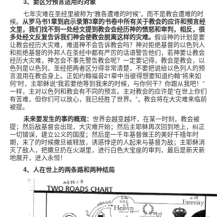
3
、要区分预言适用的对象
七年灾难在圣经里被称为“雅各遭难的时候”，而不是教会遭难的时
候。
从罗马书
1
章到启示录第
3
章的书卷中所有关于教会的应许和预言经
文里，我们找不到一处经文提到教会会经历神的愤怒和审判，相反，很
多处经文反复告诉我们神会使教会脱离这样的灾难。
假设神的计划是要
让教会经历大灾难，难道神不会告诉教会吗？神对拒绝基督的以色列人
和拒绝基督的外邦人在圣经中都有严厉的话语警告他们，若神要让教会
经历大灾难，神怎会不事先警告教会呢？一定要记得，教会是教会，以
色列是以色列，圣经把两者区分得非常清楚，不要把说给以色列人的预
言混用在教会身上。正如约翰福音
21
章中当彼得想要知道约翰“将来如
何”时，主耶稣说“我若要他等到我来的时候，与你何干？你跟从我吧！”
一样，主对以色列和教会有不同的预言。主对教会的应许是“在世上你们
有苦难，但你们可以放心，我已经胜了世界。”，教会将在大灾难来临前
被提。
未来要发生的事的概观：
世界会越变越坏，在某一时刻，教会被
提；然后敌基督会出现，大灾难开始；然后主耶稣再次回到地上，纠正
一切错误，建立公义的国度；然后是一千年基督做王的美好千禧年时
期，末了的时候撒旦被释放，诱惑悖逆的人起来与基督为敌；主耶稣消
灭了敌人，把撒旦扔在火湖里，进行白色大宝座的审判，最后是新天新
地展开，进入永恒！
4
、人在世上的两条路和两种结局