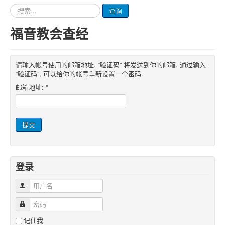
请
查询
输
入
福音教会查经
要
查
询
的
请输入帐号使用的邮箱地址. “验证码” 将发送到你的邮箱. 通过输入
内
“验证码”, 可以给你的帐号重新设置一个密码.
容
邮箱地址:
*
提交
登录
用户名
密码
记住我