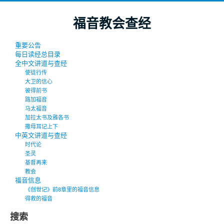
福音教会查经
重要公告
每日读经总目录
全中文讲道与查经
使徒行传
大卫的信心
彼得前书
路加福音
马太福音
加拉太书及雅各书
撒母耳记上下
中英文讲道与查经
时代论
圣灵
基督再来
教会
福音信息
《创世记》前8章里的福音信息
得救的福音
搜索