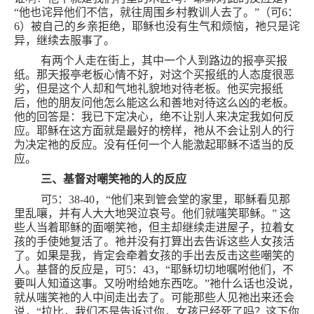
“他也诧异他们不信，就往周围乡村教训人去了。”（可
6
：
6
）被自己的乡亲拒绝，耶稣也没有生气和烦恼，祂只是诧
异，继续去服事了。
有两个人走在街上，其中一个人到路边的报亭买报
纸。那天报亭老板心情不好，对这个买报纸的人态度很恶
劣，但是这个人却和气地礼貌地对待老板。他买完报纸
后，他的朋友问他怎么能这么和善地对待这么凶的老板。
他的回答是：我已下定决心，绝不让别人来决定我如何反
应。耶稣在这方面就是最好的榜样，祂从不会让别人的行
为决定祂的反应。没有任何一个人能激起耶稣不适当的反
应。
三、基督对嘲笑祂的人的反应
可
5
：
38-40
，“他们来到管会堂的家里，耶稣看见那
里乱嚷，并有人大大地哭泣哀号。他们就嗤笑耶稣。”
这
些人当着耶稣的面嘲笑祂，但主却继续走进屋子，拉着女
孩的手使她复活了。祂并没有打算出去告诉这些人女孩活
了。如果是我，肯定会牵着女孩的手出去反击这些嘲笑的
人。基督的反应是，可
5
：
43
，“耶稣切切地嘱咐他们，不
要叫人知道这事。又吩咐给她东西吃。”祂什么话也没说，
就从嗤笑祂的人中间走出去了。可能那些人见祂出来还会
说，“拉比，我们不是告诉过你，女孩已经死了吗？这下你