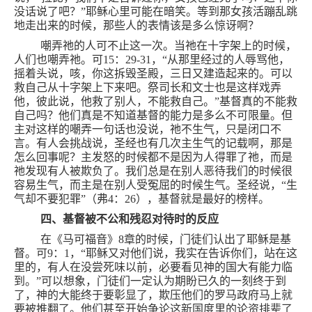
没话说了吧？”耶稣心里可能在暗笑。等到那女孩活蹦乱跳
地走出来的时候，那些人的表情该是多么惊讶啊？
嘲弄祂的人可不止这一次。当祂在十字架上的时候，
人们也嘲弄祂。可
15
：
29-31
，“从那里经过的人辱骂他，
摇着头说，咳，你这拆毁圣殿，三日又建造起来的。可以
救自己从十字架上下来吧。祭司长和文士也是这样戏弄
他，彼此说，他救了别人，不能救自己。”基督真的不能救
自己吗？他们真是不知道基督的能力是多么不可限量。但
主对这样的嘲弄一句话也没说，祂不生气，只是闭口不
言。有人会挑战说，圣经也有几次主生气的记载啊，那是
怎么回事呢？主发怒的时候都不是因为人得罪了祂，而是
祂发现有人被欺负了。我们总是在别人恶待我们的时候很
容易生气，而主是在别人受冤屈的时候生气。圣经说，“生
气却不要犯罪”（弗
4
：
26
），基督就是最好的榜样。
四、基督被不公和残忍对待时的反应
在《马可福音》
8
章的时候，门徒们认出了耶稣是基
督。可
9
：
1
，“耶稣又对他们说，我实在告诉你们，站在这
里的，有人在没尝死味以前，必要看见神的国大有能力临
到。”可以想象，门徒们一定认为期盼已久的一刻终于到
了，神的大能终于要彰显了，欺压他们的罗马政府马上就
要被推翻了。他们甚至开始争论这新国度里的论资排辈了