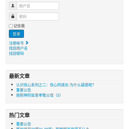
用户名
密码
记住我
登录
注册帐号
找回用户名
找回密码
最新文章
认识信心系列之二：信心的成长-为什么疑惑呢？
重要公告
按照神的旨意孝敬父母（2）
热门文章
重要公告
路加福音22章31-38节：耶稣预言彼得不认主