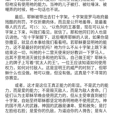
但祂没有使用祂的能力。当神的儿子被打、被吐唾沫、被
嘲弄的时候，祂一句话也不说。
最后，耶稣被带出去钉十字架。十字架是罗马政府最
残酷的刑罚，不仅折磨肉体，而且是公开地羞辱，是最羞
辱人的方式。可
15
：
32
，“以色列的王基督，现在可以从十
字架上下来，叫我们看见，就信了。那和他同钉的人也是
讥诮他。”在十字架脚下，这些嘲弄耶稣的人说，如果你是
弥撒亚，就显点本事给我们看看吧。若耶稣要显明祂的能
力，这不是最好的时机吗？祂为什么不从十字架上跳下来
结束这一切，叫祂的十二营天使来好好教训一下罗马人，
出其不意地消灭彼拉多和他的军队，自己做王呢？耶稣头
上的牌子上写着“犹太人的王”。一位王应该知道如何使用
权力，如何对付敌人。这是显明王的威严的时刻了，但耶
稣什么也没做。祂可以做，但没有做。这真是个不寻常的
弥赛亚。
或者，这才是这位王真正能力的彰显。不是武力的能
力，而是爱的能力；不是毁灭敌人，而是为敌人舍命。门
徒们认为主耶稣早晚会使用武力的，但从主受审直到被钉
十字架，自始至终耶稣都坚定地表明祂绝不使用武力。神
的国不用人的武器，神国的武器是谦卑、爱和赦免；是打
左脸给右脸；是爱你的仇敌，为逼迫你的人祷告；是有人