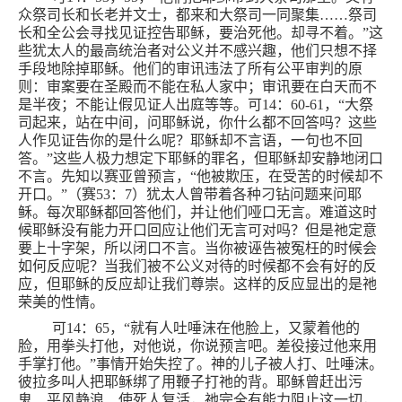
众祭司长和长老并文士，都来和大祭司一同聚集
……
祭司
长和全公会寻找见证控告耶稣，要治死他。却寻不着。”这
些犹太人的最高统治者对公义并不感兴趣，他们只想不择
手段地除掉耶稣。他们的审讯违法了所有公平审判的原
则：审案要在圣殿而不能在私人家中；审讯要在白天而不
是半夜；不能让假见证人出庭等等。可
14
：
60-61
，“大祭
司起来，站在中间，问耶稣说，你什么都不回答吗？这些
人作见证告你的是什么呢？耶稣却不言语，一句也不回
答。”这些人极力想定下耶稣的罪名，但耶稣却安静地闭口
不言。先知以赛亚曾预言，“他被欺压，在受苦的时候却不
开口。”（赛
53
：
7
）犹太人曾带着各种刁钻问题来问耶
稣。每次耶稣都回答他们，并让他们哑口无言。难道这时
候耶稣没有能力开口回应让他们无言可对吗？但是祂定意
要上十字架，所以闭口不言。当你被诬告被冤枉的时候会
如何反应呢？当我们被不公义对待的时候都不会有好的反
应，但耶稣的反应却让我们尊崇。这样的反应显出的是祂
荣美的性情。
可
14
：
65
，“就有人吐唾沫在他脸上，又蒙着他的
脸，用拳头打他，对他说，你说预言吧。差役接过他来用
手掌打他。”事情开始失控了。神的儿子被人打、吐唾沫。
彼拉多叫人把耶稣绑了用鞭子打祂的背。耶稣曾赶出污
鬼、平风静浪、使死人复活，祂完全有能力阻止这一切，