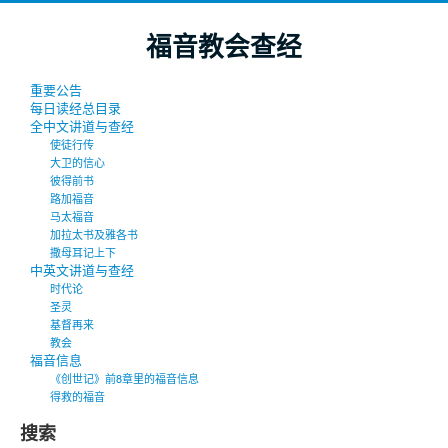
福音教会查经
重要公告
每日读经总目录
全中文讲道与查经
使徒行传
大卫的信心
彼得前书
路加福音
马太福音
加拉太书及雅各书
撒母耳记上下
中英文讲道与查经
时代论
圣灵
基督再来
教会
福音信息
《创世记》前8章里的福音信息
得救的福音
搜索