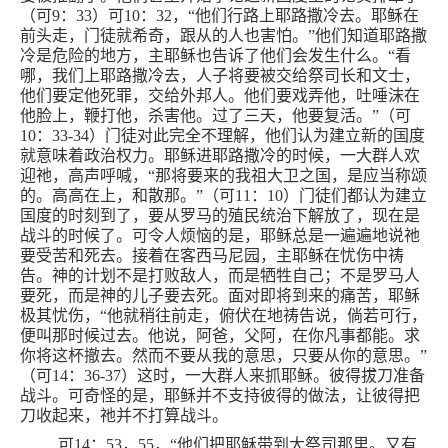
（可
9
：
33
）可
10
：
32
，“他们行路上耶路撒冷去。耶稣在
前头走，门徒就希奇，跟从的人也害怕。”他们知道耶路撒
冷是危险的地方，主耶稣也告诉了他们会发生什么。“看
哪，我们上耶路撒冷去，人子将要被交给祭司长和文士，
他们要定他死罪，交给外邦人。他们要戏弄他，吐唾沫在
他脸上，鞭打他，杀害他。过了三天，他要复活。”（可
10
：
33-34
）门徒对此完全不理解，他们认为建立新的国度
就意味着政治权力。耶稣进耶路撒冷的时候，一大群人欢
迎祂，高声呼喊，“那将要来的我祖大卫之国，是应当称颂
的。高高在上，和散那。”（可
11
：
10
）门徒们都认为建立
国度的时刻到了，要从罗马的殖民统治下解放了，现在是
战斗的时候了。可令人烦恼的是，耶稣总是一遍遍地说祂
要受苦和死去。接着在客西马尼园，主耶稣在忧伤中祷
告。神的计划不是打败敌人，而是牺牲自己；不是罗马人
要死，而是神的儿子要去死。面对即将到来的痛苦，耶稣
极其忧伤，“他就稍往前走，俯伏在地祷告说，倘若可行，
便叫那时候过去。他说，阿爸，父阿，在你凡事都能。求
你将这杯撤去。然而不要从我的意思，只要从你的意思。”
（可
14
：
36-37
）这时，一大群人来抓耶稣。彼得拔刀准备
战斗。可奇怪的是，耶稣并不支持彼得的做法，让彼得把
刀收起来，祂并不打算战斗。
可
14
：
53
，
55
，“他们把耶稣带到大祭司那里。又有