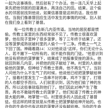
一起为这事祷告，然后就有了个办法。他一连几天早上起
来先把他邻居的田灌满水，再浇自己的田。结果，这个偷
水的邻居就找到他说，如果信基督是这样的话，我也想
信。当我们像基督回应生活中发生的事情的时候，别人就
在我们身上看到了基督。
有一位传教士去新几内亚传道。当地的居民都是惯
偷。传教士家里的东西经常就不见了。传教士很喜欢菠
萝，他在院子里种了很多菠萝，等了三年终于结果了。还
没等菠萝成熟就被村里的人偷个一干二净。传教士一气之
下回了国。神藉着路
14
：
32
对他说话“这样，你们无论什么
人，若不撇下一切所有的，就不能作我的门徒。”他意识到
他没有把他的菠萝撇下，结果成了他服事受挫的源头。他
就回到新几内亚，并把他的院子献给了神。村里的人继续
偷他的菠萝。但神给了传教士恩典，他不再生气了。当别
人问他为什么不生气了的时候，他说他已经把菠萝献给神
了。接着村里发生了一连串不好的事，鸡不下蛋了，打猎
的人也都空手而归。人们就意识到，因为他们偷了神的东
西，所以这些事就临到他们了。他们因此对神产生了敬
畏，再也不敢碰传教士的菠萝了。他们知道了传教士的神
是大能的神，祂掌管一切。村里很多的人因此成了基督
徒。但这样的转变就是从传教士把菠萝献给神开始的。也
许你的生命中也有这样的菠萝还没有献给神。当你的生命