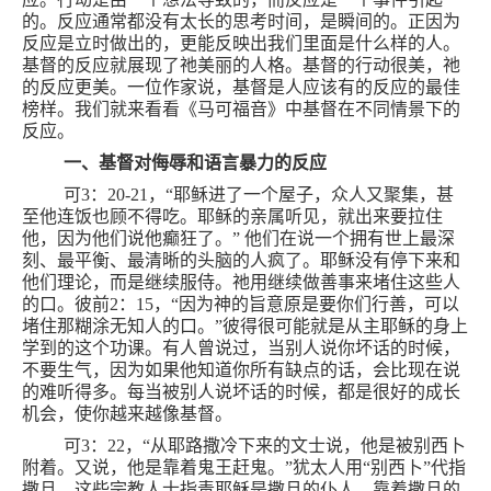
的。反应通常都没有太长的思考时间，是瞬间的。正因为
反应是立时做出的，更能反映出我们里面是什么样的人。
基督的反应就展现了祂美丽的人格。基督的行动很美，祂
的反应更美。一位作家说，基督是人应该有的反应的最佳
榜样。我们就来看看《马可福音》中基督在不同情景下的
反应。
一、基督对侮辱和语言暴力的反应
可
3
：
20-21
，“耶稣进了一个屋子，众人又聚集，甚
至他连饭也顾不得吃。耶稣的亲属听见，就出来要拉住
他，因为他们说他癫狂了。” 他们在说一个拥有世上最深
刻、最平衡、最清晰的头脑的人疯了。耶稣没有停下来和
他们理论，而是继续服侍。祂用继续做善事来堵住这些人
的口。彼前
2
：
15
，“因为神的旨意原是要你们行善，可以
堵住那糊涂无知人的口。”彼得很可能就是从主耶稣的身上
学到的这个功课。有人曾说过，当别人说你坏话的时候，
不要生气，因为如果他知道你所有缺点的话，会比现在说
的难听得多。每当被别人说坏话的时候，都是很好的成长
机会，使你越来越像基督。
可
3
：
22
，“从耶路撒冷下来的文士说，他是被别西卜
附着。又说，他是靠着鬼王赶鬼。”犹太人用“别西卜”代指
撒旦。这些宗教人士指责耶稣是撒旦的仆人，靠着撒旦的