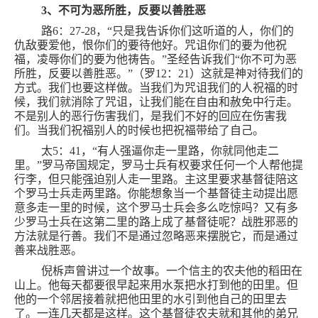
3
、不可为恶所胜，反要以善胜恶
路
6
：
27-28
，“只是我告诉你们这听道的人，你们的
仇敌要爱他，恨你们的要待他好。咒诅你们的要为他祝
福，凌辱你们的要为他祷告。”圣经告诉我们“你
不可为恶
所胜，反要以善胜恶。”（罗
12
：
21
）这就是神对待我们的
方式。我们也要这样做。当我们为咒诅我们的人祝福的时
候，我们就消除了咒诅，让我们能在自由和赦免中行走。
不是别人的恶行伤害我们，是我们不好的回应在伤害我
们。当我们祝福别人的时候也把祝福带给了自己。
太
5
：
41
，“有人强逼你走一里路，你就同他走二
里。”罗马帝国规定，罗马士兵有权要求任何一个人帮他提
行李，但只能强迫别人走一里路。主这里要求基督徒陪这
个罗马士兵走两里路。你能想象当一个基督徒主动提出愿
意多走一里的时候，这个罗马士兵会多么吃惊吗？又有多
少罗马士兵在这第二里的路上成了基督徒呢？战胜邪恶的
方法就是行善。我们不是通过忽略恶来摆脱它，而是通过
善来战胜恶。
倪柝声曾讲过一个故事。一个信主的农夫他的稻田在
山上。他每天都要很早起来用水泵把水打到他的田里。但
他的一个邻居接着就把他田里的水引到他自己的田里去
了。一连几天都是这样。这个基督徒农夫就和其他的弟兄