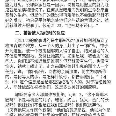
能力赶鬼。说耶稣癫狂是一回事，说祂是用撒旦的能力赶
鬼就是亵渎和毁谤了。任何从黑暗走向光明的生命都来自
基督的生命。但是他们的话说得再难听也不会激起耶稣不
好的反应。祂只是平静地之处他们这些话的荒谬之处，然
后就继续去服事了。彼前
2
：
23
，“他被骂不还口。”
二、基督被人拒绝时的反应
可
5:1-20
的故事讲的是主耶稣特地渡过加利利海到了
格拉森这个地方，从一个人的身上赶出了一“群
”
鬼。神子
开到这里，使一个被鬼捆绑的人得了自由，结果当地的人
不但没有感谢祂，反倒让祂离开。如果是我，我会质问这
些人，你们知不知道我是谁啊？但耶稣没有生气，也没有
恼火，祂就上船走了。走之前耶稣给赶出鬼的那个人一个
任务，说，“你回家去，到你的亲属那里，将主为你所作
的，是何等大的事，是怎样怜悯你，都告诉他们。”（可
5
：
19
）这个信息是留给那些拒绝祂的人的。对于拒绝祂的
人，耶稣依然在祝福他们，这是多么美好的回应啊。
耶稣在家乡人那里也被拒绝。可
6
：
3
，“这不是那木
匠吗？不是马利亚的儿子，雅各，约西，犹大，西门的长
兄吗？他妹妹们不也是在我们这里吗？他们就厌弃他。
（厌弃他原文作因他跌倒）”他们的意思是说，他以为他是
谁啊？他不就是我们村里的木匠吗？耶稣对此的反应是，