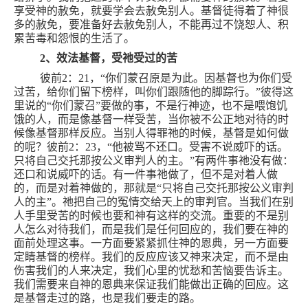
享受神的赦免，就要学会去赦免别人。基督徒得着了神很
多的赦免，要准备好去赦免别人，不能再过不饶恕人、积
累苦毒和怨恨的生活了。
2
、效法基督，受祂受过的苦
彼前
2
：
21
，“你们蒙召原是为此。因基督也为你们受
过苦，给你们留下榜样，叫你们跟随他的脚踪行。”彼得这
里说的“你们蒙召”要做的事，不是行神迹，也不是喂饱饥
饿的人，而是像基督一样受苦，当你被不公正地对待的时
候像基督那样反应。当别人得罪祂的时候，基督是如何做
的呢？彼前
2
：
23
，“他被骂不还口。受害不说威吓的话。
只将自己交托那按公义审判人的主。”有两件事祂没有做：
还口和说威吓的话。有一件事祂做了，但不是对着人做
的，而是对着神做的，那就是“只将自己交托那按公义审判
人的主”。祂把自己的冤情交给天上的审判官。当我们在别
人手里受苦的时候也要和神有这样的交流。重要的不是别
人怎么对待我们，而是我们是任何回应的，我们要在神的
面前处理这事。一方面要紧紧抓住神的恩典，另一方面要
定睛基督的榜样。我们的反应应该又神来决定，而不是由
伤害我们的人来决定，我们心里的忧愁和苦恼要告诉主。
我们需要来自神的恩典来保证我们能做出正确的回应。这
是基督走过的路，也是我们要走的路。