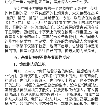
让你走一里，你陪他走二里；是原谅人七十个七次。
圣经中关于神的形象的一个异象在启示录
4
章。使徒
约翰看到的是一个罪有威严的壮观景象，众天使都在高呼
“圣哉！圣哉！圣哉！主神是昔在、今在、以后永在的全能
者！”（启
4
：
8
）。但当约翰定睛看坐在宝座上的那位的时
候，看到的是一只流血的羔羊。这位曾经的受害者现在成
了胜利者；曾经死在十字架上的现在被高举到宝座上。这
真是令人惊奇的画面。羔羊的形象告诉我们，天地间最大
的能力不是武力，而是爱。坐宝座的为祂的敌人舍命的那
位。十字架不仅赐下救恩，也赐下启示，告诉我们神是怎
样的神。祂是为别人牺牲自己的神。神最大的力量是爱。
五、基督徒被呼召像基督那样反应
1
、饶恕别人的过犯
可
11
：
25-26
，“你们站着祷告的时候，若想起有人得
罪你们，就当饶恕他，好叫你们在天上的父，也饶恕你们
的过犯。你们若不饶恕人，你们在天上的父，也不饶恕你
们的过犯。”神国的生命是饶恕的生命，没有记恨和报复。
基督徒从神那里领受了赦免，就要把赦免给别人。有人曾
对约翰
.
卫斯理说他从未饶恕过别人。卫斯理说，那我希望
你从未犯过罪。我们若不饶恕别人，就是把自己要过的桥
给拆了。我们犯过的罪不计其数，都需要神的赦免。若要