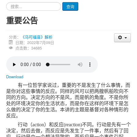
请
查询
输
入
重要公告
要
查
询
分类：
《马可福音》解析
的
日期：2022年7月09日
内
点击数：34685
容
Download
有一位哲学家说过，重要的不是发生了什么事情，而
是你对这些事情的反应。同样的风可以把两艘帆船吹向不
同的方向。决定方向的不是风，而是帆的角度。不是你所
处的环境决定你的生活状态，而是你在这样的环境下是怎
么做的决定了你的生活。本讲的主题是基督对各种情形的
反应。
行动（
action
）和反应
(reaction)
不同。行动是先有一个
决定，然后去做，而反应是先发生了一件事，然后有了回
应。行动是由一个想法导致的，而反应是一个事件引起