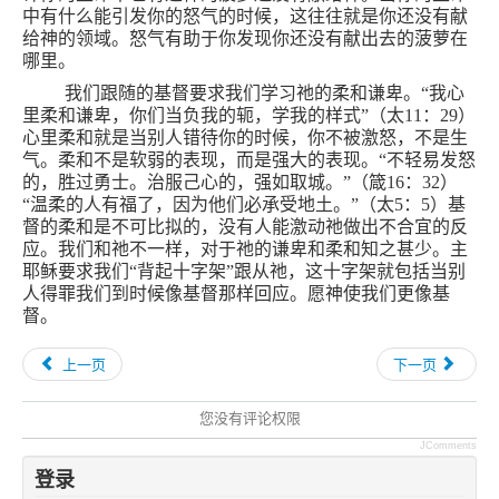
中有什么能引发你的怒气的时候，这往往就是你还没有献
给神的领域。怒气有助于你发现你还没有献出去的菠萝在
哪里。
我们跟随的基督要求我们学习祂的柔和谦卑。“我心
里柔和谦卑，你们当负我的轭，学我的样式”（太
11
：
29
）
心里柔和就是当别人错待你的时候，你不被激怒，不是生
气。柔和不是软弱的表现，而是强大的表现。“不轻易发怒
的，胜过勇士。治服己心的，强如取城。”（箴
16
：
32
）
“温柔的人有福了，因为他们必承受地土。”（太
5
：
5
）基
督的柔和是不可比拟的，没有人能激动祂做出不合宜的反
应。我们和祂不一样，对于祂的谦卑和柔和知之甚少。主
耶稣要求我们“背起十字架”跟从祂，这十字架就包括当别
人得罪我们到时候像基督那样回应。愿神使我们更像基
督。
上一页
下一页
您没有评论权限
JComments
登录