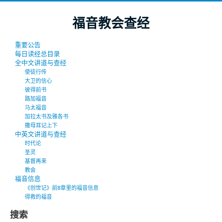
福音教会查经
重要公告
每日读经总目录
全中文讲道与查经
使徒行传
大卫的信心
彼得前书
路加福音
马太福音
加拉太书及雅各书
撒母耳记上下
中英文讲道与查经
时代论
圣灵
基督再来
教会
福音信息
《创世记》前8章里的福音信息
得救的福音
搜索