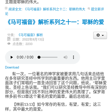
主题是耶稣的伟大。
阅读全文: 《马可福音》解析系列之十二：耶稣的伟大
提交新评
论
《马可福音》解析系列之十一：耶稣的爱
分类：
《马可福音》解析
日期：2022年8月13日
点击数：2233
Download
有一次，一位著名的神学家被要求用几句话来总结他
在多年研究圣经中所学到的最重要的东西。他用主日学里
面孩子们常唱的一首圣诗回答了这个问题，他说，“耶稣爱
我，圣经上告诉我。”我们可以研究圣经教导中所有深刻的
部分，但是我们找不到比神的爱更伟大的真理了。保罗哥
林多前书
章这个著名的爱的篇章，最后总结说，
13
【林前
】如今常存的有信，有望，有爱；这三
13:13
样，其中最大的是爱。