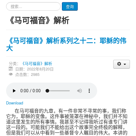
请
查询
输
入
《马可福音》解析
要
查
询
的
《马可福音》解析系列之十二：耶稣的伟
内
大
容
分类：
《马可福音》解析
日期：2022年8月20日
点击数：2985
Download
在马可福音的九章，有一件非常不寻常的事，我们称
它为，耶稣的变像。这件事被笼罩在神秘中，我们并不知
道这里发生的所有事情。我甚至不记得我听过有谁专门讲
这一段的。可能我们不能给出这个故事完全终极的解释，
但是我们可以从中看到一些基督令人瞩目的伟大。本讲的