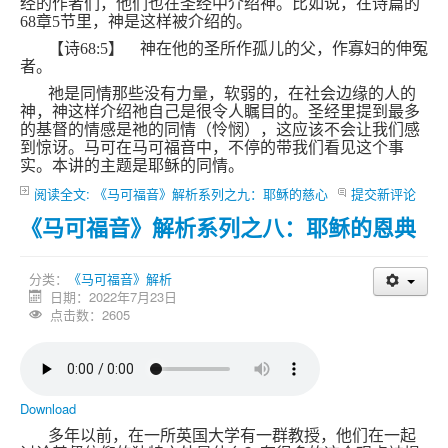
经的作者们，他们也在圣经中介绍神。比如说，在诗篇的
68
章
5
节里，神是这样被介绍的。
【诗
68:5
】 神在他的圣所作孤儿的父，作寡妇的伸冤
者。
祂是同情那些没有力量，软弱的，在社会边缘的人的
神，神这样介绍祂自己是很令人瞩目的。圣经里提到最多
的基督的情感是祂的同情（怜悯），这应该不会让我们感
到惊讶。马可在马可福音中，不停的带我们看见这个事
实。本讲的主题是耶稣的同情。
阅读全文: 《马可福音》解析系列之九：耶稣的慈心
提交新评论
《马可福音》解析系列之八：耶稣的恩典
分类：
《马可福音》解析
日期：2022年7月23日
点击数：2605
Download
多年以前，在一所英国大学有一群教授，他们在一起