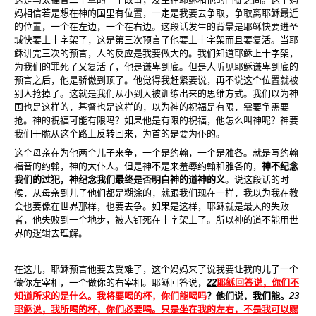
妈相信若是想在神的国里有位置，一定是我要去争取，争取离耶稣最近
的位置，一个在左边，一个在右边。这段话发生的背景是耶稣快要进圣
城快要上十字架了，这是第三次预言了他要上十字架而且要复活。当耶
稣讲完三次的预言，人的反应是我要做大的。我们知道耶稣上十字架，
为我们的罪死了又复活了，他是谦卑到底。但是人听见耶稣谦卑到底的
预言之后，他是骄傲到顶了。他觉得我赶紧要说，再不说这个位置就被
别人抢掉了。这就是我们从小到大被训练出来的思维方式。我们以为神
国也是这样的，基督也是这样的，以为神的祝福是有限，需要争需要
抢。神的祝福可能有限吗？如果他是有限的祝福，他怎么叫神呢？神要
我们干脆从这个路上反转回来，为首的是要为仆的。
这个母亲在为他两个儿子来争，一个是约翰，一个是雅各。就是写约翰
福音的约翰，神的大仆人。但是神不是来羞辱约翰和雅各的，
神不纪念
我们的过犯，神纪念我们最终是否明白神的道神的义
。说这段话的时
候，从母亲到儿子他们都是糊涂的，就跟我们现在一样，我以为我在教
会也要像在世界那样，也要去争。如果是这样，耶稣就是最大的失败
者，他失败到一个地步，被人钉死在十字架上了。所以神的道不能用世
界的逻辑去理解。
在这儿，耶稣预言他要去受难了，这个妈妈来了说我要让我的儿子一个
做你左宰相，一个做你的右宰相。耶稣回答说，
22
耶稣回答说，你们不
知道所求的是什么。我将要喝的杯，你们能喝吗
？他们说，我们能。
23
耶稣说，我所喝的杯，你们必要喝。只是坐在我的左右，不是我可以赐