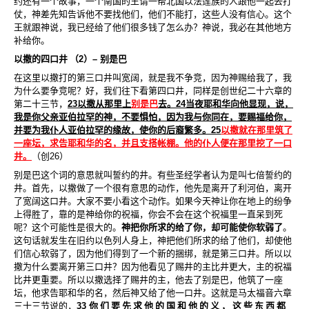
约还有一个故事，一个南国的王请一帮北国以法莲族的人跟他一起去打
仗，神差先知告诉他不要找他们，他们不能打，这些人没有信心。这个
王就跟神说，我已经给了他们很多钱了怎么办？神说，我必在其他地方
补给你。
以撒的四口井
（
2
）
–
别是巴
在这里以撒打的第三口井叫宽阔，就是我不争竞，因为神赐给我了，我
为什么要争竞呢？好，我们往下看第四口井，同样是创世纪二十六章的
第二十三节，
23
以撒从那里上
别是巴
去。
24
当夜耶和华向他显现，说，
我是你父亲亚伯拉罕的神，不要惧怕，因为我与你同在，要赐福给你，
并要为我仆人亚伯拉罕的缘故，使你的后裔繁多。
25
以撒就在那里筑了
一座坛，求告耶和华的名，并且支搭帐棚。他的仆人便在那里挖了一口
井。
（创
26
）
别是巴这个词的意思就叫誓约的井。有些圣经学者认为是叫七倍誓约的
井。首先，以撒做了一个很有意思的动作，他先是离开了利河伯，离开
了宽阔这口井。大家不要小看这个动作。如果今天神让你在地上的纷争
上得胜了，靠的是神给你的祝福，你会不会在这个祝福里一直呆到死
呢？这个可能性是很大的。
神把你所求的给了你，却可能使你软弱了
。
这句话就发生在旧约以色列人身上，神把他们所求的给了他们，却使他
们信心软弱了，因为他们得到了一个新的捆绑，就是第三口井。所以以
撒为什么要离开第三口井？因为他看见了赐井的主比井更大，主的祝福
比井更重要。所以以撒选择了赐井的主，他去了别是巴，他筑了一座
坛，他求告耶和华的名，然后神又给了他一口井。这就是马太福音六章
三十三节说的，
33
你
们
要
先
求
他
的
国
和
他
的
义
，
这
些
东
西
都