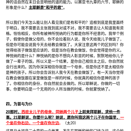
神的话自然在末日会显明他的道的能力。以赛亚书九章的六节，耶稣的
形象是什么？
主耶稣是
“
和平的君
”
。
所以我们今天怎么能让别人看见我们是有和平的？追根到底是我里面终
于明白，我不需要去主张我到底对或不对，我不需要去让人知道我有资
格。恰恰相反，你所有被神所悦纳的行为都是你所不经意的。我举个例
子，假使你是做父母的，你不会拉着别人说，我今天给我儿子做饭了，
但是你可能会说我今天去给教会做饭了。大家注意这两个的区别吗？你
觉得给孩子做饭是应该的，但是当你在教会做饭，你会觉得是你的义。
神悦纳的是什么？神悦纳的是你不想向人彰显的时候，默默地给你儿子
做了一辈子的饭。所以义是一个结果，是你自己相信主之后，你自然就
会行出来的。因为你深深相信你就是一个母亲，但是你还不是太相信你
是神的孩子。所以你会告诉别人我今天在教会做饭了。有一天当你觉得
在教会做饭跟在家里做饭是一样的时候，你就真的相信你是神的孩子
了。你相信你的身份，你自然就会去做的。所以耶稣说，你做的一切
事，你要明白是一个无用的仆人所当做的时候，你就蒙悦纳了。
四，为首与为仆
20
那时，
西庇太儿子的母亲，同她两个儿子
上前来拜耶稣，求他一件
事。
21
耶稣说，你要什么呢？她说，愿你叫我这两个儿子在你国里，
一
个坐在你右边，一个坐在你左边
。
（太
20
）
这是马太福音二十章的一个故事，发生在耶稣和他的门徒之间。这个妈