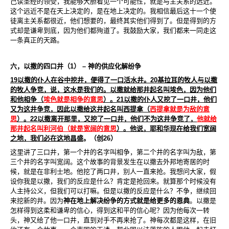
己读圣经的领受，我能够大胆看见一个可能性，就是与主关系的远近。
这个远近不是在天上决定的，是在地上决定的。我相信最后这十一个使
徒离主关系都很近，他们想要的，最终其实他们得到了。但是得到的方
式却是谦卑到底，因为他们都殉道了。我鼓励大家，我们都来一同走这
一条真正的天路。
六，以撒的四口井（
1
）
–
神的供应化解纷争
19
以撒的仆人在谷中挖井，便得了一口活水井。
20
基拉耳的牧人与以撒
的牧人争竞，说，这水是我们的。以撒就给那井起名叫埃色，因为他们
和他相争（
埃色就是相争的意思
）。
21
以撒的仆人又挖了一口井，他们
又为这井争竞，因此以撒给这井起名叫西提拿（
西提拿就是为
敌的意
思
）。
22
以撒离开那里，又挖了一口井，他们不为这井争竞了，
他就给
那井起名叫利河伯（就是宽阔的意思
）。他说，耶和华现在给我们宽阔
之地，我们必在这地昌盛
。（创
26
）
这里讲了三口井，第一个井的名字叫相争，第二个井的名字叫为
敌，第
三个井的名字叫宽阔。这个故事的背景发生在以撒去外邦地寄居的时
候，就是在非利士地。他挖了两口井，别人一直来抢。我想问大家，假
设你我是以撒，我们的反应是什么？肯定是抢回来。就算那个时候没有
人主持公义，但我们可以打嘛。但是以撒的反应是什么？不争，继续回
来挖新的井。因为
神在地上解决纷争的方式就是给更多的恩典
。以撒是
怎样得到这柔和谦卑的信心，得到这和平的信心呢？因为他每次一转
头，神又给了他一口井，直到对手不再来抢了。神每次都是这样，在旧