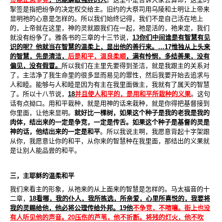
掣签是指把纷争的决定权交给主。旧约的大祭司用乌陵和土明让上帝来
显明祂的心意是怎样的。所以我们始终记得，我们不是自己活在地上
的，上帝就在这里，神的灵就跟我们在一起，祂是活的，祂来定，我们
就没有纷争了。雅各书的三章的十三节说，
13
你们中间谁是有智慧有见
识的呢？他就当在智慧的温柔上，显出他的善行来。
…17
惟独从上头来
的智慧，先是清洁，
后是和平，温良柔顺
，满有怜悯，多结善果，没有
偏见，没有假冒。
所以我们在主里先要得到圣洁，就是我跟主的关系对
了，主洁净了我生命里的很多显而易见的罪性，然后我要开始去追求与
人和睦。能够与人和睦是因为有主在我里面做主，我就有了属天的智慧
了。所以十八节说，
18
并且使人和平的，是用和平所栽种的义果
。这句
话有点拗口。用和平栽种，就是用神的话来栽种，就是你得把基督接到
你里面，让他来显明。
就好比一棵树，如果这个种子是我的老我是我的
肉体，结出来的一定是争竞，一定是传舌。如果这个种子是基督的灵是
神的话，他结出来的一定是和平
。所以我说主啊，我愿意背起十字架跟
从你，我愿意让你的和平，从你来的智慧种在我里面，那结出的义果就
是让别人能品尝的和平。
三，主耶稣的温柔和平
我们来看主的形象，从祂来的从上面来的智慧是怎样的。马太福音的十
二章，
18
看哪，我的仆人，我所拣选，所亲爱，心里所喜悦的，我要将
我的灵赐给他，他必将公理传给外邦。
19
他
不争竞，不喧嚷。街上也没
有人听见他的声音。
20
压伤的芦苇，他不折断。将残的灯火，他不吹