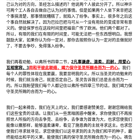
己认为对的方向，圣经怎么描述的？他说两个人彼此分开了。所以神许
可两个工人各自去做自己认为对的事情。但是如果两个人坐下来非把这
个事搞清楚，那事情就糟糕了，就陷入了纷争。事实上，很多年之后这
个事自然就解决了。因为巴拉巴把马可从一个没有用处的变成非常有意
义的。使徒保罗也在这段时间里把福音广传了欧洲。他们两个都对了。
所以，有限的我们在有限的时间里，可能无法把一些东西想明白。我想
鼓励大家，如果你认为你一定对，那你去按照你认为一定对的去做就好
了，不要去争吵，免得落入纷争。
我们再看劝勉，以弗所书四章二节，
2
凡事谦虚，温柔，忍耐，用爱心
互相宽容，
3
用和平彼此联络，竭力保守圣灵所赐合而为一的心
。我们
每个人的罪性体现在我要赢，我要显明我的义。所以当圣灵的劝勉来的
时候，我们就当舍己，就是否定自己。圣灵告诉我们总是去合而为一
的。所以我盼望我们每个人都记住以弗所书四章三节的话，我们竭力保
守圣灵所赐的合而为一的心。
我们一起来祷告，我们在天上的父，我们要感谢赞美您，谢谢您赐给我
们这些宝贵的话语。让我们从一些黑暗困惑中醒来，求你使我们不再按
照世人所指的方向去争竞、去纷争，去争谁为首谁为大，也求您使我们
能像以撒那样，能够温柔谦卑，看见了施恩典的主就寻求这主。也求您
使我们寻求就寻见，求您使我们以这寻求到的主为我们和平的种子，最
终能结出和平的义果，能使我们真的保守圣灵所赐合而为一的心。祷告