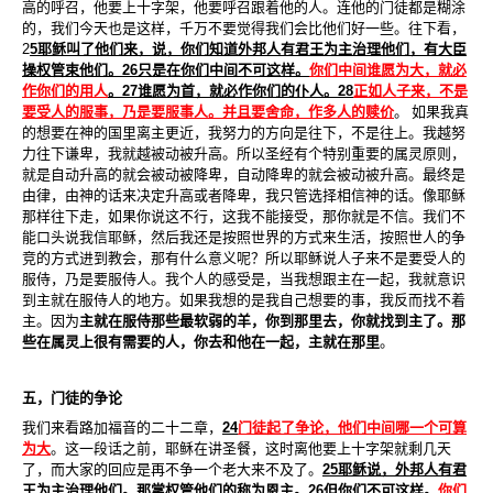
高的呼召，他要上十字架，他要呼召跟着他的人。连他的门徒都是糊涂
的，我们今天也是这样，千万不要觉得我们会比他们好一些。往下看，
2
5
耶稣叫了他们来，说，你们知道外邦人有君王为主治理他们，有大臣
操权管束他们。
26
只是在你们中间不可这样。
你们中间谁愿为大，就必
作你们的用人
。
27
谁愿为首，就必作你们的仆人。
28
正如人子来，不是
要受人的服事，乃是要服事人。并且要舍命，作多人的赎价
。 如果我真
的想要在神的国里离主更近，我努力的方向是往下，不是往上。我越努
力往下谦卑，我就越被动被升高。所以圣经有个特别重要的属灵原则，
就是自动升高的就会被动被降卑，自动降卑的就会被动被升高。最终是
由律，由神的话来决定升高或者降卑，我只管选择相信神的话。像耶稣
那样往下走，如果你说这不行，这我不能接受，那你就是不信。我们不
能口头说我信耶稣，然后我还是按照世界的方式来生活，按照世人的争
竞的方式进到教会，那有什么意义呢？所以耶稣说人子来不是要受人的
服侍，乃是要服侍人。我个人的感受是，当我想跟主在一起，我就意识
到主就在服侍人的地方。如果我想的是我自己想要的事，我反而找不着
主。因为
主就在服侍那些最软弱的羊，你到那里去，你就找到主了。那
些在属灵上很有需要的人，你去和他在一起，主就在那里
。
五，门徒的争论
我们来看路加福音的二十二章，
24
门徒起了争论，他们中间哪一个可算
为大
。这一段话之前，耶稣在讲圣餐，这时离他要上十字架就剩几天
了，而大家的回应是再不争一个老大来不及了。
25
耶稣说，外邦人有君
王为主治理他们。那掌权管他们的称为恩主。
26
但你们不可这样。
你们