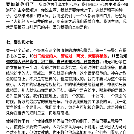
要
加
给
你
们
了
。所以你为什么要担心呢？我们那点小心思主难道不知
道吗？主全都知道，你说主啊，我就是要你就对了。这就是和平的种
子，必然结出和平的义果。我盼望我们每一个人都要第四口井，盼望每
一个人都经历三口井的象征，到宽阔之后我们得着自由。我说主啊，我
就是要第四口别是巴的井。因为我要的其实是你。
七，警告和劝勉
关于这个话题，圣经里有两个很清楚的劝勉和警告。第一个是警告在提
多书的三章，
10
分门结党的人，警戒过一两次，就要弃绝他
。
11
因为知
道这等人已经背道，犯了罪，自己明知不是，还是去作
。结党和纷争在
原文里是同一个词，有的时候翻译成结党，有的时候翻译成纷争。他说
结党纷争的人，警戒过一两次就要弃绝他，这个话是很重的。神在对教
会的管制上，不只是有恩典的，也是有刑杖的。我们不要以为这个事情
很小，因为神的家总是有权柄的。神的律法的总纲就是爱，神说弟兄彼
此相爱，别人就认出你是他的门徒。如果全是在纷争，那羞辱的是谁的
名？是神的名。我们在这地上，进到一个家庭，一个公司、一个教会的
时候，拆毁的最厉害的就是纷争。当你说我就是要主张我的义，我一定
要争论出一个是非来，我们要小心，你是有可能被弃绝的。就是神会任
凭你在世界的规则里去一再地碰南墙。
使徒行传里有一个使徒保罗和巴拉巴分开的例子，巴拉巴要去教导马
可，使徒保罗要去传福音，因为保罗认为马可不能用，巴拉巴认为马可
虽然不能用，但你要教他，你不教他他怎么能用呢？他们各自看见了自