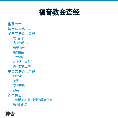
福音教会查经
重要公告
每日读经总目录
全中文讲道与查经
使徒行传
大卫的信心
彼得前书
路加福音
马太福音
加拉太书及雅各书
撒母耳记上下
中英文讲道与查经
时代论
圣灵
基督再来
教会
福音信息
《创世记》前8章里的福音信息
得救的福音
搜索