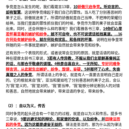
争竞是怎么发生的呢，我们看箴言
13
章，
10
骄傲只启争竞
。听劝言的，
却有智慧
。这说明争竞缘起于我们自己的罪性。当人吃了分别善恶树的
果子之后，骄傲就进来了。所谓的骄傲就是自己当神，不把神的荣耀归
给神。当我们里面的罪性抓住我们的时候，争竞作为罪的果子就会显露
出来。同时，还会伴随什么样的事呢？我们看雅各书三章，
14
你们心里
若怀着苦毒的嫉妒和纷争
，就不可自夸，也不可说谎话抵挡真道。
…16
在何处有嫉妒纷争
，就在何处有扰乱，和各样的坏事
。 说明在纷争里常
伴随的另一件事就是嫉妒，嫉妒自然就会带来争竞和纷争。
还有另外一个表现的形式，或者说常会见到的原因，就是话语的辩论。
神在提摩太前书三章说，
3
若有人传异教，不服从我们主耶稣基督纯正
的话，与那合乎敬虔的道理。
4
他是自高自大，一无所知，
专好问难争
辩言词，从此就生出嫉妒，纷争，毁谤，妄疑
，
5
并那坏了心术，失丧
真理之人的争竞
。 所谓话语上的争论，就是有人一直要去显明自己是对
的。它的根就来自
“
我
”
，亚当和夏娃吃了分别善恶树的果子之后，会认
为
“
我
”
是义的，
“
我
”
是对的，
“
我
”
要当神，
“
我
”
能够分辨论断别人的对错
和善恶，自然地就会带来嫉妒，带来话语的争论，带来纷争。
（
2
）：自以为义，传舌
同时争竞的起头还会有一个助力的过程，就是自以为义和传舌。提多书
三章说，
9
要
远避无知的辩论，和家谱的空谈，以及纷争，并
因律法而
起的争竞
。因为这都是虚妄无益的
。律法是圣洁的，那为什么因为律法