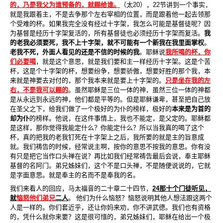
的，乃是我父为谁预备的，就赐给谁。
（太
20
），
22
节讲到一个事实，
就是我跟着主，不是去争那个左右宰相的位置，而是跟着他一起去领那
个受难的杯。如果我完全没有经过十字架，我怎么可能是基督徒呢？因
为基督是经历十字架复活的，所有基督徒也必须经历十字架而复活。
我
的老我必须要死，我不上十字架，就不可能有一个新我在我里面掌权
。
老我不死，外面人看见的还是不信的时候的我
。耶稣说
我所喝的杯，你
们必要喝
，就是这个意思，就是我们要和主一样经历十字架。这是个苦
杯，这是个十字架的杯，想要纷争，想要骄傲，想要好胜的那个我，本
来就是神要去对付的，那个我本来就是要上十字架的。
只是坐在我的左
右，不是我可以赐的
。虽然耶稣是三位一体的神，虽然三位一体的神都
是从永
远到永远的神，他们都是平等的。但是耶稣谦卑，甚至把自己放
在圣父之下，给我们做了一个极好的为仆的榜样，极好的
本来是为首的
却为仆
的榜样。他说，在这件事情上，我也不能定，是父定的。耶稣都
是这样，那你觉得我能定什么？你能定什么？所以当我真的喝了这个
杯，真的把我的老我钉死在十字架上之后，我所要的就是主的旨意成
就。我们祷告的时候，经常说主啊，按你的意思不按我的意思。你有没
有只是把它当作口头禅在说？再比如我们经常祷告最后会说，奉主耶稣
基督的名阿门。弟兄姊妹们，这个不是口头禅，不是随便说说的，它就
是字面意思。就是奉主的名而不是奉我的名。
我们来看人的回应，马太福音的二十章二十四节，
24
那十个门徒听见，
就
恼怒他们弟兄
二人
。 他们为什么恼怒？恼怒说明其他人想法跟这两个
人是一样的。你们套近乎，还让你妈来劝，你不讲武德。我们也有资格
的，凭什么就你来要？这是很可惜的，弟兄姊妹们，耶稣在给出一个极