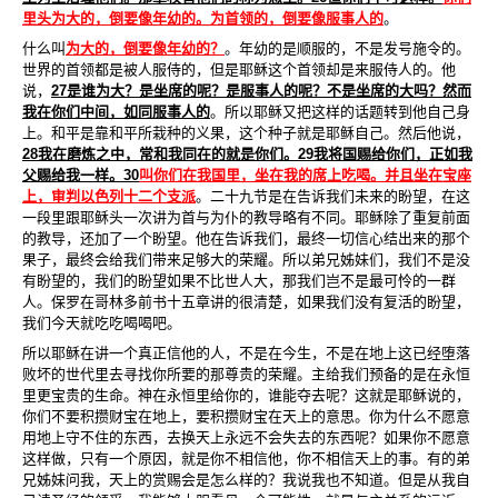
里头为大的，倒要像年幼的。为首领的，倒要像服事人的
。
什么叫
为大的，倒要像年幼的？
。年幼的是顺服的，不是发号施令的。
世界的首领都是被人服侍的，但是耶稣这个首领却是来服侍人的。他
说，
27
是谁为大？是坐席的呢？是服事人的呢？不是坐席的大吗？然而
我在你们中间，如同服事人的
。所以耶稣又把这样的话题转到他自己身
上。和平是靠和平所栽种的义果，这个种子就是耶稣自己。然后他说，
28
我在磨炼之中，常和我同在的就是你们。
29
我将国赐给你们，正如我
父赐给我一样。
30
叫你们在我国里，坐在我的席上吃喝。并且坐在宝座
上，审判以色列十二个支派
。二十九节是在告诉我们未来的盼望，在这
一段里跟耶稣头一次讲为首与为仆的教导略有不同。耶稣除了重复前面
的教导，还加了一个盼望。他在告诉我们，最终一切信心结出来的那个
果子，最终会给我们带来足够大的荣耀。所以弟兄姊妹们，我们不是没
有盼望的，我们的盼望如果不比世人大，那我们岂不是最可怜的一群
人。保罗在哥林多前书十五章讲的很清楚，如果我们没有复活的盼望，
我们今天就吃吃喝喝吧。
所以耶稣在讲一个真正信他的人，不是在今生，不是在地上这已经堕落
败坏的世代里去寻找你所要的那尊贵的荣耀。主给我们预备的是在永恒
里更宝贵的生命。神在永恒里给你的，谁能夺去呢？这就是耶稣说的，
你们不要积攒财宝在地上，要积攒财宝在天上的意思。你为什么不愿意
用地上守不住的东西，去换天上永
远不会失去的东西呢？如果你不愿意
这样做，只有一个原因，就是你不相信他，你不相信天上的事。有的弟
兄姊妹问我，天上的赏赐会是怎么样的？我说我也不知道。但是从我自