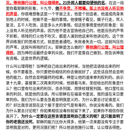
灭。等他施行公理，叫公理得胜
。
21
外邦人都要仰望他的名
。在这一段
里你看耶稣的形象，十九节，
他
不争竞，不喧嚷。街上也没有人听见他
的声音
，你很难想象这是一个宇宙之主，他是个创造者，他道成肉身来
到地上的时候，他做不是一般的事情。他使瞎子看见，瘸子行走，死人
复活，五千人吃饱，这是多么大的事情。但这些事情里他的形象是：街
上没有人听见他的声音。因为他不是去宣扬他自己的，他是压伤的芦苇
不折断，将残的灯火他不吹灭，都是人涌到他这来听他讲论的。这个世
界训练我们的思维方式，就是胜者通吃。失败者失去一切。这就叫压伤
的芦苇，这就叫将残的灯火。耶稣是怎么做的？
等他施行公理，叫公理
得胜
。因为神的话最终会审判众民。我们不是靠自己做到，而告诉神我
有资格。这是世界的逻辑。
什么叫公理得胜？当神把自己给出来的时候，当他把话语给出来的时
候，你不要着急，你只要把你相信的你去做就好了，这些话自然会显明
他的能力，自然会显明最终的结果。神是让他的道来审判权利的。启示
录十九章，基督第二次再来的时候，他骑着马来，圣经给出的形象是什
么？他口里有吐出来的利剑，击
杀列国，用铁杖辖管列国。他口里吐出
来的利剑，就是他的话语。所以耶稣在在福音书里说，我的道在末日要
审判你。我们为什么要去急着显明我是义的，为什么要去讨论谁是义
的？好比我非说现在这个屋子里的空气是有毒的，你说没有毒的。我们
为什么要去讨论呢？你如果相信没毒你就留下来了，如果你不相信你就
离开了。
为什么一定要在这些言语里显明自己是义的呢？这只能显明了
你的老我还没死
。耶稣的能力比你大得多，他第一次来都没有专注于要
显明我是对的，更何况我们呢？所以他说他施行公理，让公理去得胜。