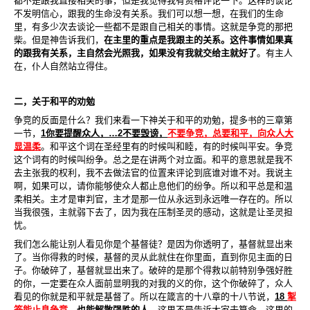
都不是跟我直接相关的事，但是我觉得我有资格评论一下。这样的谈论
不发明信心，跟我的生命没有关系。我们可以想一想，在我们的生命
里，有多少次去谈论一些都不是跟自己相关的事情。这就是争竞的那把
柴。但是神告诉我们，
在主里的重点是我跟主的关系。这件事情如果真
的跟我有关系，主自然会光照我，如果没有我就交给主就好了
。有主人
在，仆人自然站立得住。
二，关于和平的劝勉
争竞的反面是什么？我们来看一下神关于和平的劝勉，提多书的三章第
一节，
1
你要提醒众人，
…2
不要毁谤，
不要争竞，总要和平，向众人大
显温柔
。和平这个词在圣经里有的时候叫和睦，有的时候叫平安。争竞
这个词有的时候叫纷争。总之是在讲两个对立面。和平的意思就是我不
去主张我的权利，我不去做法官的位置来评论到底谁对谁不对。我说主
啊，如果可以，请你能够使众人都止息他们的纷争。所以和平总是和温
柔相关。主才是审判官，主才是那一位从永
远到永远唯一存在的。所以
当我很强，主就弱下去了，因为我在压制圣灵的感动，这就是让圣灵担
忧。
我们怎么能让别人看见你是个基督徒？是因为你透明了，基督就显出来
了。当你得救的时候，基督的灵从此就住在你里面，直到你见主面的日
子。你破碎了，基督就显出来了。破碎的是那个得救以前特别争强好胜
的你，一定要在众人面前显明我的对我的义的你，这个你破碎了，众人
看见的你就是和平就是基督了。所以在箴言的十八章的十八节说，
18
掣
签能止息争竞
，也能解散强胜的人
。这里不是告诉大家去算命，这里的