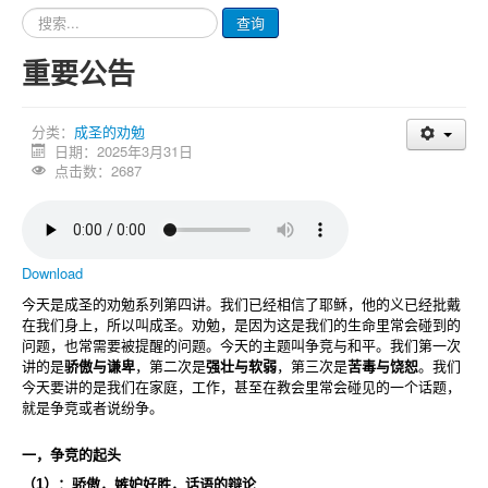
请
查询
输
入
重要公告
要
查
询
分类：
成圣的劝勉
的
日期：2025年3月31日
内
点击数：2687
容
Download
今天是成圣的劝勉系列第四讲。我们已经相信了耶稣，他的义已经批戴
在我们身上，所以叫成圣。劝勉，是因为这是我们的生命里常会碰到的
问题，也常需要被提醒的问题。今天的主题叫争竞与和平。我们第一次
讲的是
骄傲与谦卑
，第二次是
强壮与软弱
，第三次是
苦毒与饶恕
。我们
今天要讲的是我们在家庭，工作，甚至在教会里常会碰见的一个话题，
就是争竞或者说纷争。
一，争竞的起头
（
1
）：骄傲，嫉妒好胜，话语的辩论