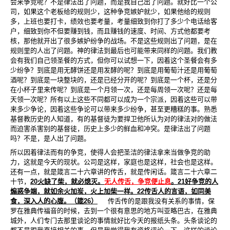
会来争竞呢？不是律法出了问题，而是我自己出了问题。就好比一个公
司，如果这个老板给的规则少，这种争竞嫉妒就少，如果他给的规则
多，上班也要打卡，绩效也要考量，考量细致到你打了多少个电话给客
户，细致到你不但要赚到钱，而且赚钱的速度、时间、方式他都要考
核，那他就开出了很多嫉妒纷争的战场。不是这些规则出了问题，是在
规则里的人出了问题。神的律法到最后也可能带来同样的问题。我们教
会有我们自己领圣餐的方式，但你可以试想一下，因着这个圣餐会有多
少纷争？到底是用无酵饼还是用发酵的呢？到底是用葡萄汁还是用葡萄
酒呢？到底是一块整块的，还是已经分开的呢？到底是一个杯，还是分
在小杯子里来传呢？到底是一个月领一次，还是每周领一次呢？还是每
天领一次呢？所有以上这些不同都可以成为一个宗派，因着这些可以带
来多少争论，因着这些争论可以带来多少纷争，甚至更糟糕的事。熟悉
基督教历史的人知道，有的基督徒为要捍卫他所认为对的律法对的做法
而迫害
杀害别的基督徒，历史上多少的鲜血和冲突。是律法出了问题
吗？不是，是人出了问题。
所以因着律法而有的争竞，使得人会把圣洁的律法拿来当做争竞的助
力，这就是今天的现状。公司是这样，家庭也是这样，社会也是这样。
还有一点，就是箴言二十六章讲的传舌，就是传闲话。箴言二十六章二
十节，
20
火缺了柴，就必熄灭。
无人传舌，争竞便止息
。
21
好争竞的人
煽惑争端，就如余火加炭，火上加柴一样。
22
传舌人的言语，如同美
食，深入人的心腹。（箴
26
）
传舌传的是跟我没有关系的事情，保
罗在雅典传福音的时候，去到一个很有意思的地方叫亚略巴古，在雅典
城外，人们专门去那里谈论的事情就好比今天的报纸头条。头条谈论的