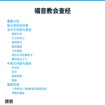
福音教会查经
重要公告
每日读经总目录
全中文讲道与查经
使徒行传
大卫的信心
彼得前书
路加福音
马太福音
加拉太书及雅各书
撒母耳记上下
中英文讲道与查经
时代论
圣灵
基督再来
教会
福音信息
《创世记》前8章里的福音信息
得救的福音
搜索