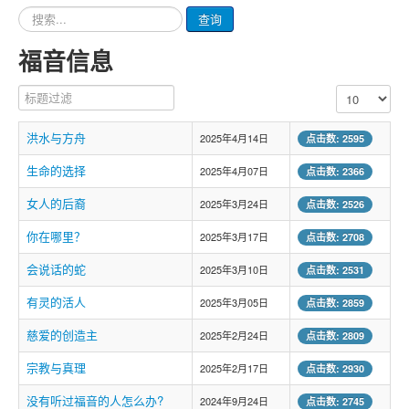
请
查询
输
入
福音信息
要
查
标题过滤
每页显示条数
询
的
内
洪水与方舟
2025年4月14日
点击数: 2595
容
生命的选择
2025年4月07日
点击数: 2366
女人的后裔
2025年3月24日
点击数: 2526
你在哪里？
2025年3月17日
点击数: 2708
会说话的蛇
2025年3月10日
点击数: 2531
有灵的活人
2025年3月05日
点击数: 2859
慈爱的创造主
2025年2月24日
点击数: 2809
宗教与真理
2025年2月17日
点击数: 2930
没有听过福音的人怎么办?
2024年9月24日
点击数: 2745