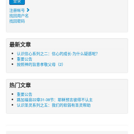
登录
注册帐号
找回用户名
找回密码
最新文章
认识信心系列之二：信心的成长-为什么疑惑呢？
重要公告
按照神的旨意孝敬父母（2）
热门文章
重要公告
路加福音22章31-38节：耶稣预言彼得不认主
认识圣灵系列之五：我们的软弱有圣灵帮助