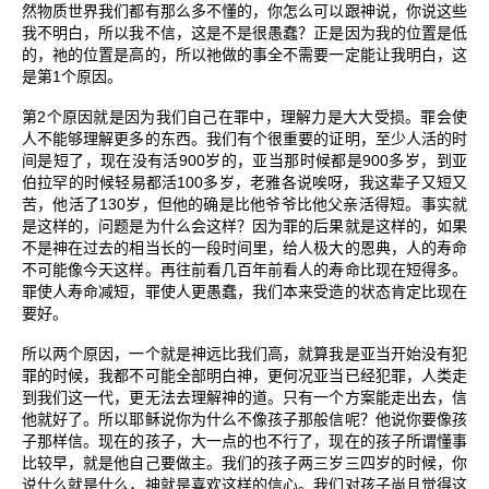
然物质世界我们都有那么多不懂的，你怎么可以跟神说，你说这些
我不明白，所以我不信，这是不是很愚蠢？正是因为我的位置是低
的，祂的位置是高的，所以祂做的事全不需要一定能让我明白，这
1
是第
个原因。
2
第
个原因就是因为我们自己在罪中，理解力是大大受损。罪会使
人不能够理解更多的东西。我们有个很重要的证明，至少人活的时
900
900
间是短了，现在没有活
岁的，亚当那时候都是
多岁，到亚
100
伯拉罕的时候轻易都活
多岁，老雅各说唉呀，我这辈子又短又
130
苦，他活了
岁，但他的确是比他爷爷比他父亲活得短。事实就
是这样的，问题是为什么会这样？因为罪的后果就是这样的，如果
不是神在过去的相当长的一段时间里，给人极大的恩典，人的寿命
不可能像今天这样。再往前看几百年前看人的寿命比现在短得多。
罪使人寿命减短，罪使人更愚蠢，我们本来受造的状态肯定比现在
要好。
所以两个原因，一个就是神远比我们高，就算我是亚当开始没有犯
罪的时候，我都不可能全部明白神，更何况亚当已经犯罪，人类走
到我们这一代，更无法去理解神的道。只有一个方案能走出去，信
他就好了。所以耶稣说你为什么不像孩子那般信呢？他说你要像孩
子那样信。现在的孩子，大一点的也不行了，现在的孩子所谓懂事
比较早，就是他自己要做主。我们的孩子两三岁三四岁的时候，你
说什么就是什么，神就是喜欢这样的信心。我们对孩子尚且觉得这