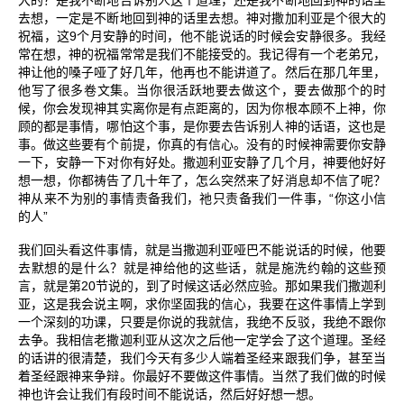
大的？是我不断地告诉别人这个道理，还是我不断地回到神的话里
去想，一定是不断地回到神的话里去想。神对撒加利亚是个很大的
9
祝福，这
个月安静的时间，他不能说话的时候会安静很多。我经
常在想，神的祝福常常是我们不能接受的。我记得有一个老弟兄，
神让他的嗓子哑了好几年，他再也不能讲道了。然后在那几年里，
他写了很多卷文集。当你很活跃地要去做这个，要去做那个的时
候，你会发现神其实离你是有点距离的，因为你根本顾不上神，你
顾的都是事情，哪怕这个事，是你要去告诉别人神的话语，这也是
事。做这些要有个前提，你真的有信心。没有的时候神需要你安静
一下，安静一下对你有好处。撒迦利亚安静了几个月，神要他好好
想一想，你都祷告了几十年了，怎么突然来了好消息却不信了呢？
“
神从来不为别的事情责备我们，祂只责备我们一件事，
你这小信
”
的人
我们回头看这件事情，就是当撒迦利亚哑巴不能说话的时候，他要
去默想的是什么？就是神给他的这些话，就是施洗约翰的这些预
20
言，就是第
节说的，到了时候这话必然应验。那如果我们撒迦利
亚，这是我会说主啊，求你坚固我的信心，我要在这件事情上学到
一个深刻的功课，只要是你说的我就信，我绝不反驳，我绝不跟你
去争。我相信老撒迦利亚从这次之后他一定学会了这个道理。圣经
的话讲的很清楚，我们今天有多少人端着圣经来跟我们争，甚至当
着圣经跟神来争辩。你最好不要做这件事情。当然了我们做的时候
神也许会让我们有段时间不能说话，然后好好想一想。