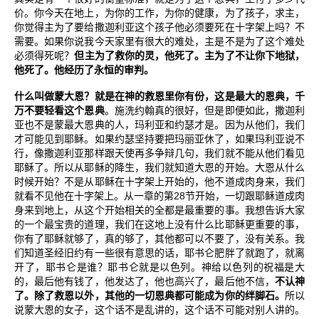
价。你今天在地上，为你的工作，为你的健康，为了孩子，求主，
你觉得主为了要给撒迦利亚这个孩子他必须要死在十字架上吗？不
需要。如果你说我今天家里有很大的难处，主是不是为了这个难处
必须得死呢？
但主为了救你的灵，他死了。主为了不让你下地狱，
他死了。他经历了永恒的审判。
什么叫做蒙大恩？就是在神的救恩里你有份，这是最大的恩典，千
万不要轻看这个恩典
。施洗约翰真的很好，但是即便如此，撒迦利
亚也不是蒙最大恩典的人，玛利亚和约瑟才是。因为从他们，我们
才可能见到耶稣。如果约瑟坚持要把玛丽亚休了，如果玛利亚说不
行，像撒迦利亚那样跟天使再多争辩几句，我们就不能从他们看见
耶稣了。所以从耶稣的降生，我们就知道大恩的开始。大恩从什么
时候开始？不是从耶稣在十字架上开始的，他不道成肉身来，我们
28
就看不见他在十字架上。从一章的第
节开始，一切跟耶稣道成肉
身来到地上，从这个开始相关的全都是最重要的事。我想告诉大家
的一个最宝贵的道理，我们在这地上没有什么比耶稣更重要的事，
你有了耶稣就够了，真的够了，其他都可以不要了，没有关系。我
们知道圣经旧约有一些很有意思的话，耶书仑肥胖了就跑了，就离
开了，耶书仑是谁？耶书仑就是以色列。神给以色列的祝福是大
的，最后他有钱了，他发达了，他也高兴了，最后他不信，
不认神
了。除了救恩以外，其他的一切恩典都可能成为你的绊脚石。
所以
说蒙大恩的女子，这个话不是乱讲的，这个话不可能对别人讲的。