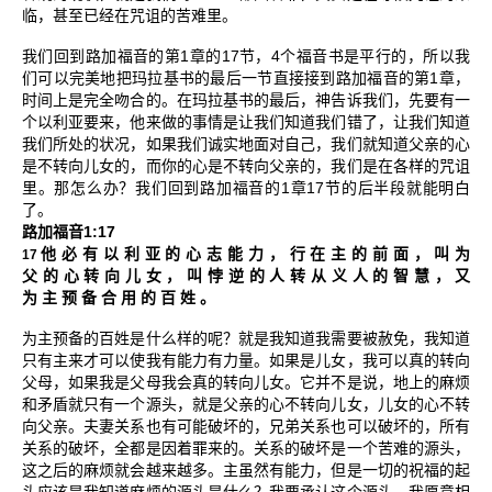
临，甚至已经在咒诅的苦难里。
1
17
4
我们回到路加福音的第
章的
节，
个福音书是平行的，所以我
1
们可以完美地把玛拉基书的最后一节直接接到路加福音的第
章，
时间上是完全吻合的。在玛拉基书的最后，神告诉我们，先要有一
个以利亚要来，他来做的事情是让我们知道我们错了，让我们知道
我们所处的状况，如果我们诚实地面对自己，我们就知道父亲的心
是不转向儿女的，而你的心是不转向父亲的，我们是在各样的咒诅
1
17
里。那怎么办？我们回到路加福音的
章
节的后半段就能明白
了。
1:17
路加福音
他
必
有
以
利
亚
的
心
志
能
力
，
行
在
主
的
前
面
，
叫
为
17
父
的
心
转
向
儿
女
，
叫
悖
逆
的
人
转
从
义
人
的
智
慧
，
又
为
主
预
备
合
用
的
百
姓
。
为主预备的百姓是什么样的呢？就是我知道我需要被赦免，我知道
只有主来才可以使我有能力有力量。如果是儿女，我可以真的转向
父母，如果我是父母我会真的转向儿女。它并不是说，地上的麻烦
和矛盾就只有一个源头，就是父亲的心不转向儿女，儿女的心不转
向父亲。夫妻关系也有可能破坏的，兄弟关系也可以破坏的，所有
关系的破坏，全都是因着罪来的。关系的破坏是一个苦难的源头，
这之后的麻烦就会越来越多。主虽然有能力，但是一切的祝福的起