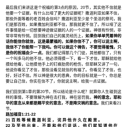
3
20
最后我们来讲这是个祝福的第
点的原因，
节，其实他不信就是
他要一个证据，有什么比哑了更大的证据呢？撒迦利亚如果不信，
那些外面等着的老百姓会信吗？撒迦利亚至少是个圣洁的祭司，我
们是那百姓，如果撒加利亚都不信，那我就更不信了。所以哑了这
件事情是给一切想要神迹做证据的人的一个证据。神很有怜悯，非
常非常有怜悯。回到我们自己的属灵经历上，
如果你单单凭着神的
话你能信你就信，这是最蒙福的，如果你信不了，你可以说主啊，
我信不了你能帮一下我吗。你可以做这个祷告，不要觉得羞愧，只
是你的祝福会少一点
。我们都记得那几个门徒，其他都信了，只有
一个叫多马的他不信，他必须得摸一下，看一下才信，耶稣就给他
摸给他看，让他摸他手上的钉痕肋旁的枪伤，但耶稣又讲了一句，
他说你看见了才信，那些没看见就信的有福了。你看见了才信，也
好，好过不信。所以神是很大的恩典，你的目标就是一个，你总是
要让自己信，你实在信不了，你就说主啊，给我一点证据。
1
20
我们回到第
章的第
节，所以结论是什么呢？就算你人生碰到这
样的事情，不要理解为神在击打我，神在惩罚我。
神的意念，耶和
21
华的意念从来都是赐平安的意念，不是降灾祸的意念。
我们来看
节，
1:21-22
路加福音
21
百
姓
等
候
撒
迦
利
亚
，
诧
异
他
许
久
在
殿
里
。
22
及
至
他
出
来
，
不
能
和
他
们
说
话
，
他
们
就
知
道
他
在