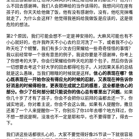
么不回去感谢神。我们人会把神给的当作该得的。我想问问在座有
孩子的，你天天给他做了饭，他有没有感谢你，没有，他吃完抹嘴
就走了，为什么会这样？他觉得我爸妈给我做饭是应该的，这是很
危险的想法。
2
第
个原因，我们可能会想不一定是神安排的。大麻风可能也有不
小心就好的，也许我昨天不小心去约旦河洗了一下，或者我不小心
昨天吃了个螃蟹，我们有多少次去归荣耀给一些奇奇怪怪的事情？
我以前经常举一个很有意思的例子，我说你要是不感谢神，你考上
了你想考的大学，你会归荣耀给你昨天吃的那个包子，然后你告诉
一切想要去考这个好大学的回去都得吃包子。人对因果关系的总结
就是这么愚昧，当我们眼瞎的时候就是这样。
信心的表现在哪？信
心既表现在一开始你没有得应允的时候的忍耐，又表现在神告诉你
好消息的时候得相信，更表现在成就之后的感恩，这全都是信心的
部分。你少了任何部分就只能说你的信心总有哪里出了问题
。如果
你几十岁了才有了孩子，你会不会把你以前拜的庙都去还一下，你
诚实地说，你对着主说，你会不会这么做。如果有人提醒你，撒旦
10
还差了一个人来提醒你一下，你别忘了你
年去哪个地方拜过，你
不想一想说是啊，没准也不一定是耶和华，也不要得罪了，得去一
下。
25
我们讲这些话都很扎心的，大家不要觉得好像
节读一下就很容易