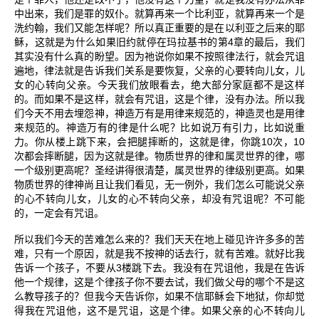
中出来，我们是罪的奴仆。就算再来一个比利亚，就算再来一个是
洗约翰，我们又能怎样呢？所以真正重要的是在以利亚之后来的耶
4
稣，这就是为什么如果旧约就停在玛拉基书的第
章的最后，我们
其实没有什么真的盼望。因为祂说你如果不按照律法行，就会咒诅
遍地，律法就是告诉我们关系是要恢复，父亲的心要转向儿女，儿
女的心转向父亲。今天我们放眼看去，绝大部分家庭都不是这样
的。而如果不是这样，就会有咒诅，这是个律，没有办法。所以我
们今天不用去埋怨神，神造万有是用律来规范的，神造灵也是用律
来规范的。神造万有的律是什么呢？比如说万有引力，比如说重
10
10
力。你从楼上跳下来，会把腿摔断的，这就是律，你跳
次，
次都会摔断腿，因为这就是律。物质世界的律和属灵世界的律，哪
一个级别更高呢？圣经讲得很清楚，属灵世界的律级别更高。如果
物质世界的律神尚且让我们看见，无一例外，我们怎么可能说父亲
的心不转向儿女，儿女的心不转向父亲，却没有咒诅呢？不可能
的，一定会有咒诅。
所以我们今天的苦难怎么来的？我们天天在地上碰见许许多多的苦
难，只有一个原因，就是我不按神的话去行，就有苦难。就好比我
3
告诉一个孩子，不要从
楼跳下去。我没有在咒诅他，我是在告诉
他一个规律，这是个律孩子你不要去试，我们做父母的哪个不是这
么教导孩子的？但我今天告诉你，如果不信耶稣会下地狱，你却觉
得我在咒诅他，这不是咒诅，这是个律。如果父亲的心不转向儿