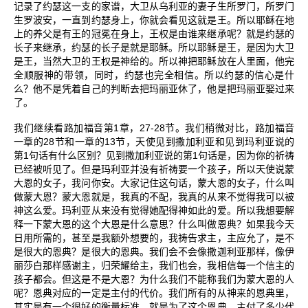
记录了约瑟这一支的家谱，大卫从乌利亚的妻子生所罗门，所罗门
生罗波安，一直到约瑟身上，你就会看见这就是王。所以耶稣在地
上的养父是有王的冠冕在身上，王权是由谁来继承呢？就是约瑟的
长子来继承，约瑟的长子是就是耶稣。所以耶稣是王，是因为大卫
是王，当然大卫的王权是神给的。所以神把耶稣放在人里面，他完
全顺服神的带领，同时，约瑟也完全相信。所以约瑟的信心是什
么？他不是凭着自己的判断去把玛丽亚休了，他是把玛丽亚娶过来
了。
1
27-28
我们继续看路加福音第
章，
节。我们稍微对比，路加福音
28
13
一章的
节和一章的
节，天使见到撒加利亚和见到玛利亚说的
1
1
第
句话有什么区别？见到撒加利亚说的第
句话是，因为你的祈祷
已经被听见了。但是玛利亚并没有祈祷要一个孩子，所以天使说蒙
大恩的女子，我问你安。大家记住这句话，蒙大恩的女子，什么叫
做蒙大恩？蒙大恩就是，我真的不配，我真的从来不觉得我可以被
神这么爱。玛利亚从来没有觉得她配得神如此的爱。所以我想要解
释一下蒙大恩的这个大恩是什么意思？什么叫做恩典？如果我今天
日用所需的，甚至是我额外想要的，我祷告求主，主应允了，是不
是很大的恩典？是很大的恩典。我们会不会像撒迦利亚那样，像伊
丽莎白那样感谢主，归荣耀给主，我们也会，我相信每一个信主的
孩子都会。但这是不是大恩？为什么我们不能称我们为蒙大恩的人
呢？恩典对应的一定是主付的代价。我们所有的从神来的恩典里，
其实是有一个很好的衡量标准，就是为了这个恩典，主付了多少代