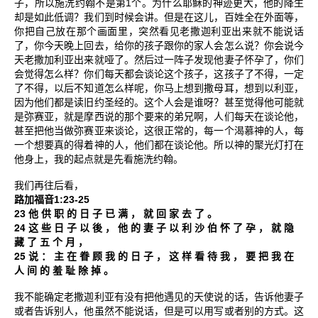
1
子，所以施洗约翰不是第
个。为什么耶稣的神迹更大，他的降生
却是如此低调？我们到时候会讲。但是在这儿，百姓全在外面等，
你把自己放在那个画面里，突然看见老撒迦利亚出来就不能说话
了，你今天晚上回去，给你的孩子跟你的家人会怎么说？你会说今
天老撒加利亚出来就哑了。然后过一阵子发现他妻子怀孕了，你们
会觉得怎么样？你们每天都会谈论这个孩子，这孩子了不得，一定
了不得，以后不知道怎么样呢，你马上想到撒母耳，想到以利亚，
因为他们都是读旧约圣经的。这个人会是谁呀？甚至觉得他可能就
是弥赛亚，就是摩西说的那个要来的弟兄啊，人们每天在谈论他，
甚至把他当做弥赛亚来谈论，这很正常的，每一个渴慕神的人，每
一个想要真的得着神的人，他们都在谈论他。所以神的聚光灯打在
他身上，我的起点就是先看施洗约翰。
我们再往后看，
1:23-25
路加福音
23
他
供
职
的
日
子
已
满
，
就
回
家
去
了
。
24
这
些
日
子
以
後
，
他
的
妻
子
以
利
沙
伯
怀
了
孕
，
就
隐
藏
了
五
个
月
，
25
说
：
主
在
眷
顾
我
的
日
子
，
这
样
看
待
我
，
要
把
我
在
人
间
的
羞
耻
除
掉
。
我不能确定老撒迦利亚有没有把他遇见的天使说的话，告诉他妻子
或者告诉别人，他虽然不能说话，但是可以用写或者别的方式。这