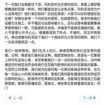
下一次我们会借着往下讲，玛利亚听见天使的回应，表面上看好像
跟撒迦利亚是一样的，他们都是说怎么会有这事，玛利亚说完为什
么没有哑巴？他们有区别吗？区别在哪里？大家可以好好想想区别
在哪？你换位思考一下玛利亚的感受，你就能明白。很多时候我们
说要为主做工，却不懂这句话意味着什么，这句话意味着我要像保
罗那样被打一顿，可能被抓去坐呢。传福音不是鲜花铺就的路，救
人不是那么开开心心，唱着歌就到了终点，不是的。求主怜悯我
们，神也借着玛利亚给了我们一个极好的为义受苦的榜样。我们下
一次会详细讲这一点。
我们一起来祷告，我们在天上的父，谢谢您赐给我们这宝贵的道
理，父啊，惟愿我们真的说主啊，我愿意相信你，愿意在一切事情
上持守在这信心里，求您带着我们一点一点的加增这信心，当时候
满足的时候您自然会给我们在您看为配得的如玛利亚那般的服事。
与您同工的恩典，我们就为在座的每一位弟兄姊妹这样祈求，也为
每一位信心小的弟兄姊妹祈求，使我们真的能有撒迦利亚和伊丽莎
白那样的信心，能够持守在等候的忍耐里，也能够在得成就之后能
够感恩，能够归荣耀给您，感谢主，祷告奉主耶稣基督的圣名！阿
门
上一页
下一页