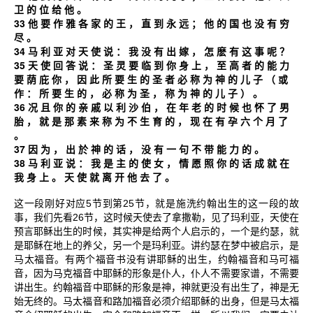
卫
的
位
给
他
。
33
他
要
作
雅
各
家
的
王
，
直
到
永
远
；
他
的
国
也
没
有
穷
尽
。
34
马
利
亚
对
天
使
说
：
我
没
有
出
嫁
，
怎
麽
有
这
事
呢
？
35
天
使
回
答
说
：
圣
灵
要
临
到
你
身
上
，
至
高
者
的
能
力
要
荫
庇
你
，
因
此
所
要
生
的
圣
者
必
称
为
神
的
儿
子
（
或
作
：
所
要
生
的
，
必
称
为
圣
，
称
为
神
的
儿
子
）
。
36
况
且
你
的
亲
戚
以
利
沙
伯
，
在
年
老
的
时
候
也
怀
了
男
胎
，
就
是
那
素
来
称
为
不
生
育
的
，
现
在
有
孕
六
个
月
了
。
37
因
为
，
出
於
神
的
话
，
没
有
一
句
不
带
能
力
的
。
38
马
利
亚
说
：
我
是
主
的
使
女
，
情
愿
照
你
的
话
成
就
在
我
身
上
。
天
使
就
离
开
他
去
了
。
5
25
这一段刚好对应
节到第
节，就是施洗约翰出生的这一段的故
26
事，我们先看
节，这时候天使去了拿撒勒，见了玛利亚，天使在
预言耶稣出生的时候，其实神是给两个人启示的，一个是约瑟，就
是耶稣在地上的养父，另一个是玛利亚。讲约瑟在梦中被启示，是
马太福音。有两个福音书没有讲耶稣的出生，约翰福音和马可福
音，因为马克福音中耶稣的形象是仆人，仆人不需要家谱，不需要
讲出生。约翰福音中耶稣的形象是神，神就更没有出生了，神是无
始无终的。马太福音和路加福音必须介绍耶稣的出身，但是马太福