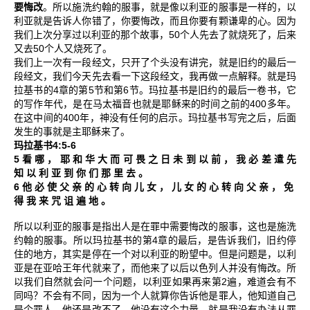
要悔改
。所以施洗约翰的服事，就是像以利亚的服事是一样的，以
利亚就是告诉人你错了，你要悔改，而且你要有颗谦卑的心。因为
50
我们上次分享过以利亚的那个故事，
个人先去了就烧死了，后来
50
又去
个人又烧死了。
我们上一次有一段经文，只开了个头没有讲完，就是旧约的最后一
段经文，我们今天先去看一下这段经文，我再做一点解释。就是玛
4
5
6
拉基书的
章的第
节和第
节。玛拉基书是旧约的最后一卷书，它
400
的写作年代，是在马太福音也就是耶稣来的时间之前的
多年。
400
在这中间的
年，神没有任何的启示。玛拉基书写完之后，后面
发生的事就是主耶稣来了。
4:5-6
玛拉基书
5
看
哪
，
耶
和
华
大
而
可
畏
之
日
未
到
以
前
，
我
必
差
遣
先
知
以
利
亚
到
你
们
那
里
去
。
6
他
必
使
父
亲
的
心
转
向
儿
女
，
儿
女
的
心
转
向
父
亲
，
免
得
我
来
咒
诅
遍
地
。
所以以利亚的服事是指出人是在罪中需要悔改的服事，这也是施洗
4
约翰的服事。所以玛拉基书的第
章的最后，是告诉我们，旧约停
住的地方，其实是停在一个对以利亚的盼望中。但是问题是，以利
亚是在亚哈王年代就来了，而他来了以后以色列人并没有悔改。所
2
以我们自然就会问一个问题，以利亚如果再来第
遍，难道会有不
同吗？不会有不同，因为一个人就算你告诉他是罪人，他知道自己
是个罪人，他还是改不了，他没有这个力量，就是我没有办法从罪