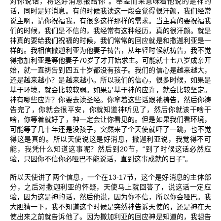
”
对你说话，将这好消息报给你
。奉差而来意味着他说的是神的
话，同时是好消息。有的时候我读这一段会觉得很汗颜，我们经常
说主啊，请你祝福我，有很多这样那样的需求。当主真的要祝福我
们的时候，我们是不信的，我经常有这种经历，真的很汗颜。就是
神真的要给我们祝福的时候，我们常常的回应就是和撒迦利亚是一
样的。我相信撒迦利亚为他妻子祷告，从年轻时候就祷告，我不觉
70
得撒加利亚是等他妻子
岁了才开始求主。可能就十七八岁成亲开
始，就一直祷告到四五十岁都没有孩子。我们的信心是越来越大，
还是越来越小？是越来越小。所以我们的信心，很多时候，如果是
基于环境，就会比较软弱。如果是基于神的应许，就会比较坚定。
神有哪些应许？你要去读圣经。你拿着这些话跟祂祷告，然后你祷
告完了，你就会很平安，你就知道神听见了，然后你就该干啥干
啥，你等着就好了，神一定会让你看见的。但是如果我们看环境，
可能等了几十年还是没孩子，突然来了个天使就吓了一跳，也不觉
得这是真的。所以天使说这是好消息，撒迦利亚说，我觉得不可
20
“
能，我凭什么知道这事呢？然后到
节，
到了时候这话必然应
”
验，只因你不信你必哑巴不能说话，直到这事成就的日子
。
13-17
所以天使讲了两个信息，一个在
节，这个是好消息的主体部
分，之后对撒迦利亚的怀疑，天使马上就回答了，说这话一定应
验，因为这是神的话，然后他说，因为你不信，所以你会哑巴。我
大胆猜一下，我不知道这个时候是突然神告诉天使的，还是神在天
使出来之前就告诉他了。因为撒加利亚的回应神是知道的，我想告