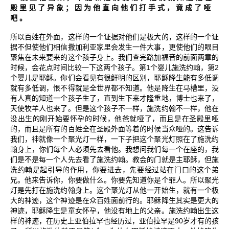
殿
里
见
了
异
象
；
因
为
他
直
向
他
们
打
手
式
，
竟
成
了
哑
吧
。
所以百姓在外面，这样的一个证据对他们是极大的，这样的一个证
据不但使他们相信撒加利亚家里会发生一件大事，更使他们的眼目
聚焦在未来要来的这个孩子身上。我们查完路加福音的前面两章的
1
2
时候，会花点时间比较一下这两个孩子。第
个婴儿施洗约翰，第
个婴儿是耶稣。你们会看见有很鲜明的区别，耶稣降生能有多低调
就有多低调，恨不得就是全世界都不知道。他是降生在马槽里，没
有人真的知道一个孩子生了，直到生下来才隆重地，博士也来了，
天使牧羊人也来了。但是这个孩子不一样，施洗约翰不一样，他在
没出生的刚开始要怀孕的时候，他爸就哑了，而且是在圣殿里哑
的，而且是所有的百姓全在圣殿外面等着的时候当众哑的。这告诉
我们，神就像一个聚光灯一样，一下子把这个聚光灯照在了施洗约
翰身上，你们每个人必须先去看他。我想问我们每一个在座的，我
们是不是每一个人先去看了施洗约翰。教会的门就是主耶稣，但施
洗约翰是起引导的作用，你要进去，先要经过站在门口的这个弟
兄。他来告诉你，你要做什么。你要先知道你是个罪人。所以聚光
灯是先打在施洗约翰身上。这个聚光灯从他一开始生，就有一个极
大的神迹，这个神迹是在众百姓面前行的。耶稣降生其实是更大的
神迹，耶稣降生是童女怀孕，他没有地上的父亲。施洗约翰出生这
90
样的神迹，在历史上亚伯拉罕也经历过，亚伯拉罕是
岁才有的孩