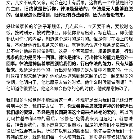
女，儿女不转向父亲，就会在地上有后果，这样的一个律就是旧约
的主题。
旧约就是告诉你，律法是圣洁的，律法是无人能够逃脱
的，但是我怎么做得到，旧约没有办法给你，因为基督没有来。
好比做家长的给孩子写规条，几点起床，今天要干啥，要按时吃
饭，按时刷牙，按时做作业，即使你都写出来，写在墙上，即使他
都认可你写的内容，知道这个是好的是对的。但是你写在墙上的规
条，不能给他行出规条来的能力。就算他承认这个规条是良善的，
却不会让他越看越做得到。这是一个客观事实。
规条是规条，行出
规条的能力是另外一回事。律法是律法，行出律法的能力是另外一
回事。律法是神借着摩西颁给我们的，行出律法的能力，只有从基
督来
。规条是无怜悯的，行出规条的能力是从爱中才能来的。什么
时候孩子越来越听话？他能从你这感到越来越多的爱，越来越多的
怜悯，他明白了，他也愿意去做的时候。他什么时候能做到呢？当
他知道你很爱他，他这么做会伤你的心的时候，他就愿意悔改了。
我们很多时候觉得不能理解这一点，不理解是因为我们自己还没有
尝到主的爱，我们要去试一下，
你去尝尝主恩就知道神的怜悯远比
我们想的要深，圣经是用长阔高深这个词来描述祂的爱的
。所以回
4
“
”
到玛拉基书第
章的最后，它停在
免得我来咒诅遍地
，就意味
着，神告诉我们，祂不愿意来咒诅遍地，但是如果你们不是按照这
律法行就会有后果。所以在以利亚的服事里，他先要告诉我们一个
客观的现状，就是我们每一个人都因着罪，其实是在等候咒诅的来