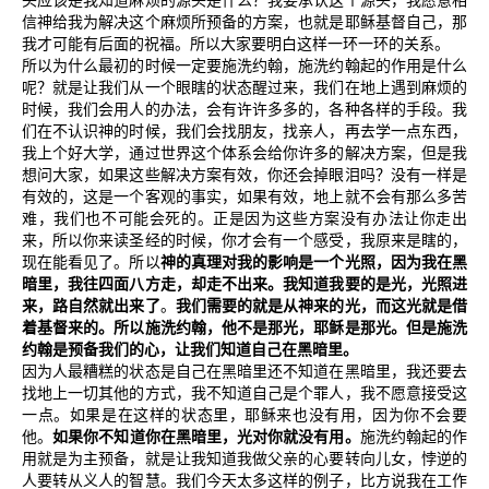
头应该是我知道麻烦的源头是什么？我要承认这个源头，我愿意相
信神给我为解决这个麻烦所预备的方案，也就是耶稣基督自己，那
我才可能有后面的祝福。所以大家要明白这样一环一环的关系。
所以为什么最初的时候一定要施洗约翰，施洗约翰起的作用是什么
呢？就是让我们从一个眼瞎的状态醒过来，我们在地上遇到麻烦的
时候，我们会用人的办法，会有许许多多的，各种各样的手段。我
们在不认识神的时候，我们会找朋友，找亲人，再去学一点东西，
我上个好大学，通过世界这个体系会给你许多的解决方案，但是我
想问大家，如果这些解决方案有效，你还会掉眼泪吗？没有一样是
有效的，这是一个客观的事实，如果有效，地上就不会有那么多苦
难，我们也不可能会死的。正是因为这些方案没有办法让你走出
来，所以你来读圣经的时候，你才会有一个感受，我原来是瞎的，
现在能看见了。所以
神的真理对我的影响是一个光照，因为我在黑
暗里，我往四面八方走，却走不出来。我知道我要的是光，光照进
来，路自然就出来了
。
我们需要的就是从神来的光，而这光就是借
着基督来的。所以施洗约翰，他不是那光，耶稣是那光。但是施洗
约翰是预备我们的心，让我们知道自己在黑暗里。
因为人最糟糕的状态是自己在黑暗里还不知道在黑暗里，我还要去
找地上一切其他的方式，我不知道自己是个罪人，我不愿意接受这
一点。如果是在这样的状态里，耶稣来也没有用，因为你不会要
他。
如果你不知道你在黑暗里，光对你就没有用。
施洗约翰起的作
用就是为主预备，就是让我知道我做父亲的心要转向儿女，悖逆的
人要转从义人的智慧。我们今天太多这样的例子，比方说我在工作