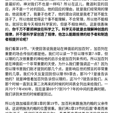
是最好的，神对我们不也是一样吗？所以在这儿，撒迦利亚的回
应，并不是一个对的回应。他的回应的理由，就是我们经常用的理
由，他说我老了，我妻子也老了，他的潜台词就是我老了就不能生
孩子了。所以他就觉得这个事不能理解，不合常理，所以他不能相
信。就好比我今天相信科学家的，但是不相信神的。这是很愚昧
的，
你千万不要把神放在科学之下。科学无非就是去理解神创造的
规律，并不是科学家创造了规律，他怎么能跟规律的给予者和制造
者相提并论呢？
19
“
”
我们看第
节，
天使回答说我是站在神面前的加百列
，加百列在
7-9
重要的场合传信的都是他。我们可以读一下但以理书第
章，但
以理的几次很重要的神给他的启示全是加百列来传的。所以加百列
是在神面前一个非常重要的天使，为什么我们要强调这一点？因为
但以理书里我们刚才提到的那几个点，是影响后世的预言的非常重
9
70
7
要的几章。我们今天反复回到但以理书
章去，那
个
是谁告诉
70
7
他的？就是神借着加百列告诉但以理的，这
个
就告诉我们，从
那个时候一直到主第二次再来的时候的时间表全列出来给我们，一
70
7
490
69
7
70
7
共
个
年
年，现在是第
个
到
个
年的中间的恩典时期，
我们讲到末世的时候都提到过。
1
19
所以在路加福音的第
章的第
节，加百利来跟施洗约翰的父亲传
1
19
“
话，这说明施洗约翰的位置很重。我们再
章
节的后面
奉差而来