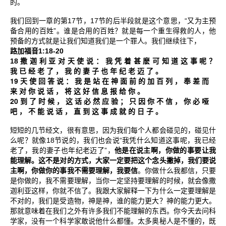
的。
17
17
“
我们回到一章的第
节，
节的后半段就是这个意思，
又为主预
”
备合用的百姓
。谁是合用的百姓？就是每一个重生得救的人，他
预备的方式就是让我们知道我们是一个罪人。我们继续往下，
1:18-20
路加福音
18
撒
迦
利
亚
对
天
使
说
：
我
凭
着
甚
麽
可
知
道
这
事
呢
？
我
已
经
老
了
，
我
的
妻
子
也
年
纪
老
迈
了
。
19
天
使
回
答
说
：
我
是
站
在
神
面
前
的
加
百
列
，
奉
差
而
来
对
你
说
话
，
将
这
好
信
息
报
给
你
。
20
到
了
时
候
，
这
话
必
然
应
验
；
只
因
你
不
信
，
你
必
哑
吧
，
不
能
说
话
，
直
到
这
事
成
就
的
日
子
。
短短的几节经文，很有意思，因为我们每个人都会碰见的，碰见什
18
“
么呢？就像
节说的，我们也会说
我凭什么知道这事呢，我已经
”
老了，我的妻子也年纪老迈了
，
他是在说主啊，你做的事要让我
能理解。这不是对的方式，大家一定要把这个念头撇掉，我们要说
主啊，你做你的事我不需要理解，我要信
。你做什么我都信，只要
是你做的，我不需要理解，当你一定坚持要理解的时候，就会像撒
迦利亚这样，你就不信了。我跟大家解释一下为什么一定要理解是
不对的，我们是受造物，神是神，谁的能力更大？神的能力更大。
那就意味着在我们之外有许多我们不能理解的东西。你今天去问科
学家，没有一个科学家敢说他什么都懂。太多奥秘人是不懂的，既