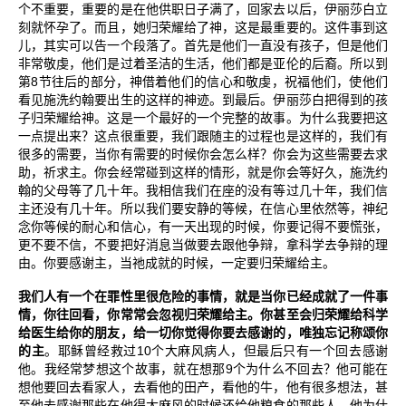
个不重要，重要的是在他供职日子满了，回家去以后，伊丽莎白立
刻就怀孕了。而且，她归荣耀给了神，这是最重要的。这件事到这
儿，其实可以告一个段落了。首先是他们一直没有孩子，但是他们
非常敬虔，他们是过着圣洁的生活，他们都是亚伦的后裔。所以到
8
第
节往后的部分，神借着他们的信心和敬虔，祝福他们，使他们
看见施洗约翰要出生的这样的神迹。到最后。伊丽莎白把得到的孩
子归荣耀给神。这是一个最好的一个完整的故事。为什么我要把这
一点提出来？这点很重要，我们跟随主的过程也是这样的，我们有
很多的需要，当你有需要的时候你会怎么样？你会为这些需要去求
助，祈求主。你会经常碰到这样的情形，就是你会等好久，施洗约
翰的父母等了几十年。我相信我们在座的没有等过几十年，我们信
主还没有几十年。所以我们要安静的等候，在信心里依然等，神纪
念你等候的耐心和信心，有一天出现的时候，你要记得不要慌张，
更不要不信，不要把好消息当做要去跟他争辩，拿科学去争辩的理
由。你要感谢主，当祂成就的时候，一定要归荣耀给主。
我们人有一个在罪性里很危险的事情，就是当你已经成就了一件事
情，你往回看，你常常会忽视归荣耀给主。你甚至会归荣耀给科学
给医生给你的朋友，给一切你觉得你要去感谢的，唯独忘记称颂你
10
的主
。耶稣曾经救过
个大麻风病人，但最后只有一个回去感谢
9
他。我经常梦想这个故事，就在想那
个为什么不回去？他可能在
想他要回去看家人，去看他的田产，看他的牛，他有很多想法，甚
至他去感谢那些在他得大麻风的时候还给他粮食的那些人，他为什