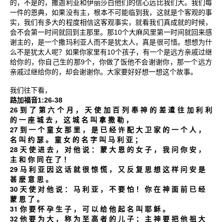
的，不是的，撒迦利亚和伊丽莎白他们的信心远比我们大。我们每
一件的恩典，如果没有主，根本不可能临到我，这就是个客观的事
实，我们有多大的程度相信这客观事实，就看我们真成就的时候，
10
会不会第一时间就回到主那里。那
个大麻风里第一时间就回来感
谢主的，是一个撒玛利亚人而不是犹太人，真是很可惜。想想为什
10
么不是犹太人呢？如果你家里有
个孩子，有一个是远方亲戚过继
9
给你的，你自己生的那
个，你做了饭他不会谢谢你，那一个远方
亲戚过继给你的，却会谢谢你。大家要好好想一想这个故事。
我们往下看，
1:26-38
路加福音
26
到
了
第
六
个
月
，
天
使
加
百
列
奉
神
的
差
遣
往
加
利
利
的
一
座
城
去
，
这
城
名
叫
拿
撒
勒
，
27
到
一
个
童
女
那
里
，
是
已
经
许
配
大
卫
家
的
一
个
人
，
名
叫
约
瑟
。
童
女
的
名
字
叫
马
利
亚
；
28
天
使
进
去
，
对
他
说
：
蒙
大
恩
的
女
子
，
我
问
你
安
，
主
和
你
同
在
了
！
29
马
利
亚
因
这
话
就
很
惊
慌
，
又
反
复
思
想
这
样
问
安
是
甚
麽
意
思
。
30
天
使
对
他
说
：
马
利
亚
，
不
要
怕
！
你
在
神
面
前
已
经
蒙
恩
了
。
31
你
要
怀
孕
生
子
，
可
以
给
他
起
名
叫
耶
稣
。
32
他
要
为
大
，
称
为
至
高
者
的
儿
子
；
主
神
要
把
他
祖
大