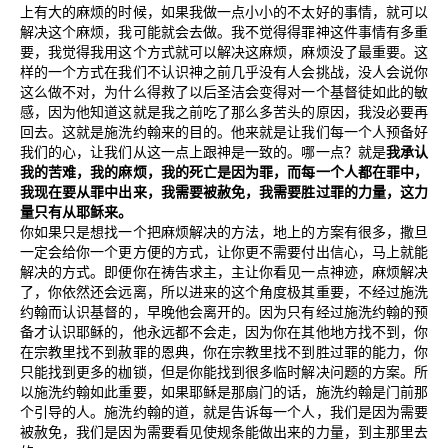
上有大的麻烦的时候，如果我做一点小小的不太好的事情，就可以
解决这个麻烦，我可能就会去做。我不觉得得罪神这件事情有多重
要，我觉得我用这个方式就可以解决这麻烦，麻烦没了最重要。这
样的一个方式在我们不认识神之前几乎没有人会挑战，没人会说你
这么做不对，为什么得救了以后圣洁会变得对一个基督徒如此的敏
感，因为他知道这就是我之前吃了那么多苦头的原因，我没必要再
回去。这就是施洗约翰来的目的。他来就是让我们每一个人预备好
我们的心，让我们从这一点上跟神是一致的。哪一点？就是
我承认
我的苦难，我的麻烦，我的死亡是因为罪，而每一个人都在罪中，
我现在要从罪中出来，我需要被赦免，我需要胜过罪的力量，这力
量只有从耶稣来。
你如果只是想找一个把麻烦解决的方法，地上的方案有很多，撒旦
一定会给你一个更方便的方式，让你更不需要付出信心，马上就能
解决的方式。即便你在祷告求主，主让你看见一点神迹，麻烦解决
了，你依然还会远离，所以进来的这个角度极其重要，不经过施洗
约翰而认识基督的，早晚他会离开的。因为只有经过施洗约翰的预
备才认识耶稣的，他永远都不会走，因为你在其他地方找不到，你
在宗教里找不到赦罪的恩典，你在宗教里找不到胜过罪的能力，你
只能找到更多的枷锁，但是你能找到很多临时解决问题的方案。所
以施洗约翰如此重要，如果耶稣是那扇门的话，施洗约翰是门前那
个引导的人。施洗约翰的道，就是告诉每一个人，我们是因为需要
被赦免，我们是因为需要看见使规条能做出来的力量，到主那里去