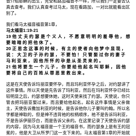
音介绍耶稣的出生，完全和路加福音不一样，所以我们一定要去认
真去查考。我们认真查考过马太，现在看路加，一对比就能看出区
别了。
1
我们看马太福音福音第
章，
1:19-21
马太福音
19
他
丈
夫
约
瑟
是
个
义
人
，
不
愿
意
明
明
的
羞
辱
他
，
想
要
暗
暗
的
把
他
休
了
。
20
正
思
念
这
事
的
时
候
，
有
主
的
使
者
向
他
梦
中
显
现
，
说
：
大
卫
的
子
孙
约
瑟
，
不
要
怕
！
只
管
娶
过
你
的
妻
子
马
利
亚
来
，
因
他
所
怀
的
孕
是
从
圣
灵
来
的
。
21
他
将
要
生
一
个
儿
子
，
你
要
给
他
起
名
叫
耶
稣
，
因
他
要
将
自
己
的
百
姓
从
罪
恶
里
救
出
来
。
这是在天使告诉玛丽亚要怀孕，而且玛利亚怀孕之后，对约瑟讲了
这件事情。所以天使是先告诉了玛利亚，然后在玛利亚怀孕已经比
较明显之后，约瑟想要休她，这时天使来找了约瑟。天使说，你只
管去把玛丽亚娶过来，而且要给他起名。起名这件事情是父亲做
主，天使告诉撒加利亚的时候，是告诉他你儿子要叫约翰。所以名
字都是神取的，但是神不违背祂的权柄顺序，祂不是告诉玛利亚，
不是告诉伊丽莎白，而是告诉父亲的。在这里记录了天使告诉约瑟
的内容，因为马太福音是一个王的福音书，而约瑟身上是有王的冠
1
冕的，他是大卫从所罗门这一支下来的。马太福音第
章的开始就