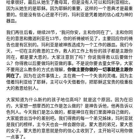
哈拿很好，最后从她生了撒母耳，但是没有人可以和玛利亚相比，
因为从她生的是耶稣。因为耶稣的重要，这样的一个恩典才是最重
要的。但是没有信心还是不行的，玛利亚是凭着她的信心成为神的
器皿。
28
“
”
我们再往后看，继续
节，
我问你安，主和你同在了
。主和你同
13
在的意思和撒迦利亚在
节，你的祈祷被听见了，主要回应你的祷
告也是有区别的。玛利亚是被神拣选成为一个工作的器皿。我们今
天，一切在主的救恩的工作，救人的工作上有份的孩子都是主跟你
同在，都是蒙大恩的，大家注意到了吗？你说我得救以后要做什
么？你得救以后要做玛利亚做的事。不是说你要去童女怀孕，大家
不要用这么教条的方式去理解，
你做主要你做的一切事就是主跟你
同在了
。因为在这件事情上，主在救一个一个失丧的灵魂。因为主
借着玛利亚给了耶稣，主可以今天借着你，把耶稣这宝贵的极重极
大的救恩给别人。
大家知道为什么新约的孩子地位高吗？就是这个原因。因为在旧
约，大家想一想摩西的工作是怎么做的？是神告诉他，他再告诉以
色列人。今天我们是怎么做的，都是神住在我们里面神自己做的，
大家能尝出当中的差别吧。我们得救的每一个弟兄姊妹，玛利亚就
是我们的榜样，主今天也会一样会跟你说，蒙大恩的弟兄，蒙大恩
的女子。蒙大恩的意思就是你的信心主收到了，主开始可以用你做
一点事了。