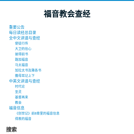
福音教会查经
重要公告
每日读经总目录
全中文讲道与查经
使徒行传
大卫的信心
彼得前书
路加福音
马太福音
加拉太书及雅各书
撒母耳记上下
中英文讲道与查经
时代论
圣灵
基督再来
教会
福音信息
《创世记》前8章里的福音信息
得救的福音
搜索