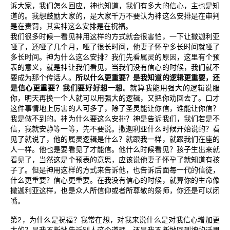
诉大家，我们怎么回应，神也知道，我们有多大的信心，主也是知
道的。我想鼓励大家的，是大家千万不要认为神这么安排是在审判
是在责罚，其实神这么安排是在祝福。
我们很多时候一看见神用这样的方式就会很害怕，一下让撒迦利亚
哑了，还哑了几个月，哑了很长时间，他妻子怀孕多长时间就哑了
多长时间。神为什么这么安排？我们先看属灵的原因，这里有个预
表的意义，就是神让我们看见，当我们没有信心的时候，我们就不
要成为那个传话人。
所以什么更重要？是我知道的逻辑更重要，还
是信心更重要？我们要好好想一想
。就算我能用强大的逻辑说服
你，明天再换一个人就可以用强大的逻辑，又把你劝回去了。口才
这件事情地上厉害的人可多了，除了圣灵能让你信，谁能让你信？
我是做不到的。神为什么要这么安排？神是告诉我们，我们若是不
信，我就安静等一等，先不要说。撒迦利亚什么时候开始说的？看
见了就说了，他的属灵逻辑是什么？就跟我一样，就跟我们在座的
人一样。他也是要看见了才能信。他什么时候看见？孩子生出来就
看见了，当然这是个预表的意思，应该说他妻子怀孕了就知道有孩
子了。但是神用这样的方式来告诉他，也告诉后面每一代的信徒，
什么更重要？信心更重要。在我没有信心的时候，就算你的生命像
撒迦利亚这样，也是众人所信仰或者所尊敬的祭师，你还是可以闭
嘴。
2
第
，为什么是祝福？我常在想，对我来说什么是对我信心增加更