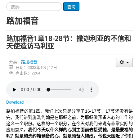
请
查询
输
入
路加福音
要
查
询
路加福音1章18-28节：撒迦利亚的不信和
的
内
天使造访马利亚
容
分类：
路加福音
日期：2022年10月17日
点击数：2264
Download
1
16-17
17
路加福音的第
章，我们上次只是分享了
节，
节还没有讲
完，我们讲到施洗约翰是在耶稣之前，为耶稣做预备人心的工作的
这么一个职份。这样的一个职分，在今天对我们来说有非常实际的
应用意义。
我们今天以什么样的心到主面前去接受祂，是最蒙福的
呢？就是施洗约翰预备的心，就是预备人悔改，他说天国近了你们