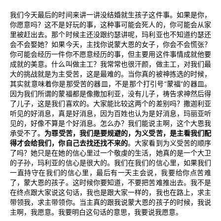
我们今天最后的时间来讲一讲没结婚就生孩子这件事。如果是你，
你愿意吗？这不是好玩的事，这种事可能会死人的，你可能会从家
里被赶出去。那个时候主还没跟约瑟讲呢，玛利亚也不知道约瑟还
会不会娶她？如果今天，主找你说蒙大恩的女子，你会不会慌张？
你可能会经历一件你不愿意经历的事，但主要用这件事情成就他要
成就的美意。什么叫做主工？我常常也很汗颜，做主工，对我们最
大的挑战就是为主受苦，这是最难的。当你真的被神拣选的时候，
“
“
其实就意味着你是那受苦的器皿，不是那个打引号
蒙福
的器皿。
因为我们所谓的蒙福都是像撒加利亚，没有儿子，祷告求神然后得
了儿子，这是我们喜欢的。大家能比较这两个的差别吗？撒迦利亚
听见的好消息，真是好消息，因为百姓也认为是好消息，玛丽亚听
见的，好像不算是个好消息。怎么办？我们能说主啊，这个大恩我
承受不了。
为罪受苦，我们是要规避的，为义受苦，是主看我们配
得才会给我们，你自己去找还找不来的
。大家看到为义受苦的顺序
了吗？她只是在她的信心里过一个敬虔的生活，她真的是一个大卫
的子孙，玛利亚的信心是很大的。我们在我们的信心里，如果我们
一直持守在我们的信心里，最后有一天主会说，我要给你点苦难
了，蒙大恩的孩子。这时候你要知道，不要把苦难推出去。我不是
在终点跟大家说这句话，我也是跟大家一样的，我也在路上，求主
带领我，求主带领你。当主真的跟我说蒙大恩的孩子的时候，我说
主啊，我愿意。我要明白这句话的意思，我要说我愿意。