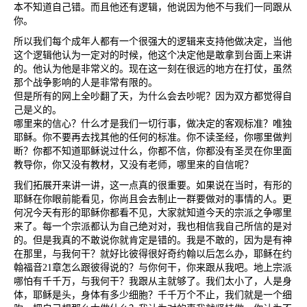
本不知道自己错。而且他还有逻辑，他说因为他不与我们一同跟从
你。
所以我们每个成年人都有一个很强大的逻辑来支持他做决定，当他
这个逻辑他认为一定对的时候，他这个决定他是敢拿到台面上来讲
的。他认为他是非常义的。现在这一刻在很远的地方在打仗，虽然
那个战争影响的人是非常有限的。
但是所有的网上全吵翻了天，为什么会去吵呢？因为双方都觉得自
己是义的。
哪里来的信心？什么才是我们一切行事，做决定的客观标准？唯独
耶稣。你不要再去找其他的任何的标准。你不读圣经，你哪里做判
断？你都不知道耶稣说过什么，你都不信，你都没有圣灵在你里面
教导你，你又没有教材，又没有老师，哪里来的自信呢？
我们拓展开来讲一讲，这一点真的很重要。如果说在当时，有形的
耶稣在你眼前能看见，你尚且会去制止一群要做对的事情的人。更
何况今天有形的耶稣你都看不见，大家就知道今天的宗派之争哪里
来了。每一个宗派都认为自己绝对对，我也相信我自己所信的是对
的。但是我真的不敢说你就肯定是错的。我是不敢的，因为是有神
在那里，与我何干？就好比彼得很好奇约翰以后怎么办，耶稣在约
翰福音
21
章怎么跟彼得说的？与你何干，你来跟从我吧。地上宗派
哪怕有千千万，与我何干？我跟从主就够了。我们太小了，人是身
体，耶稣是头，身体有多少细胞？千千万个不止，我们就是一个细