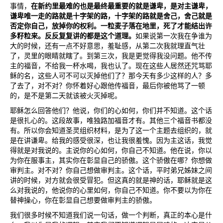
事情，
在新约里最难的也是最终最重要的就是谦卑，是对主谦卑，
谦卑唯一走的路就是十字架的路，十字架的路就是舍己，舍己就是
否定你自己，放掉你的权利。一粒麦子落在地里，死了才能结出许
多籽粒来。反反复复讲的都是这个道理。
如果说第一次我在争谁为
大的时候，还有一点不好意思，羞耻感，从第二次我就理直气壮
了，灵里的眼睛就瞎了。到第三次，我是更觉得我没问题。他不传
主的福音，不给我一杯水喝，我也认了。现在这些人居然还咒骂耶
稣的名，这些人可不可以灭掉他们了？那今天有多少这样的人？多
了去了，对不对？你怀着好心跟他传福音，最后你被他骂了一顿
的，是不是第二天就该被火灭掉呢。
耶稣怎么回答他们？他说，你们的心如何，你们并不知道。这个话
是很扎心的。这段故事，唯独路加福音才有。其他三个福音书都没
有。所以你会知道圣灵组织材料，是为了这一个主题去组织的，就
是在讲谦卑。给我的感受很深，也让我很羞愧。因为主这话，我觉
得就是对我说的。主说你的心如何，你自己不知道。他在说，你以
为你在服事主，其实你在彰显自己的骄傲。这个骄傲在哪？你想做
审判主。对不对？你自己想做审判主。这个话，平时弟兄姊妹之间
讲的时候，对方就会很受冒犯。但这真的就是神的话，耶稣就是这
么对我说的，他说你的心里如何，你自己不知道。你不要以为你在
替神操心，你在彰显自己想要做审判主的骄傲。
我们很多时候不知道我们说一句话，做一个判断，真正的本心是什