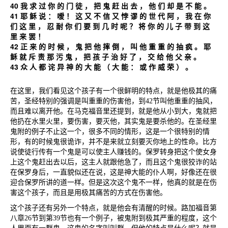
40
我
求
过
你
的
门
徒
，
把
鬼
赶
出
去
，
他
们
却
是
不
能
。
41
耶
稣
说
：
嗳
！
这
又
不
信
又
悖
谬
的
世
代
阿
，
我
在
你
们
这
里
，
忍
耐
你
们
要
到
几
时
呢
？
将
你
的
儿
子
带
到
这
里
来
罢
！
42
正
来
的
时
候
，
鬼
把
他
摔
倒
，
叫
他
重
重
的
抽
疯
。
耶
稣
就
斥
责
那
污
鬼
，
把
孩
子
治
好
了
，
交
给
他
父
亲
。
43
众
人
都
诧
异
神
的
大
能
（
大
能
：
或
作
威
荣
）
。
在这里，我们看见这个孩子有一个很鲜明的特点，就是他极其的痛
苦，圣经特别的强调是叫重重的伤害他，到
42
节叫他重重的抽风，
而且难以离开他。在马克福音里还提到，就是他从小到大，鬼就把
他扔在水里火里，要伤害，要灭他，其实鬼是要杀他的。在圣经里
鬼附的例子不止这一个，很多不同的情形，这是一个很特别的情
形，有的时候鬼很诡诈，并不是来就立刻要灭你地上的性命。比方
说使徒行传有一个鬼是可以使主人赚钱的。保罗转身把这个使女身
上这个鬼赶出去以后，这主人就跟他急了，而且这个鬼很狡诈的站
在保罗身后，一直貌似还在说，这是神大能的仆人啊，好像还在很
迎合保罗所讲的道一样。但是这次这个鬼不一样，他真的就是在伤
害这个孩子，而且是用极其痛苦的方式在伤害他。
这个孩子还有另外一个特点，就是他会有清醒的时候。路加福音第
八章
26
节到第
39
节也有一个例子，被鬼附到极其严重的程度，这个