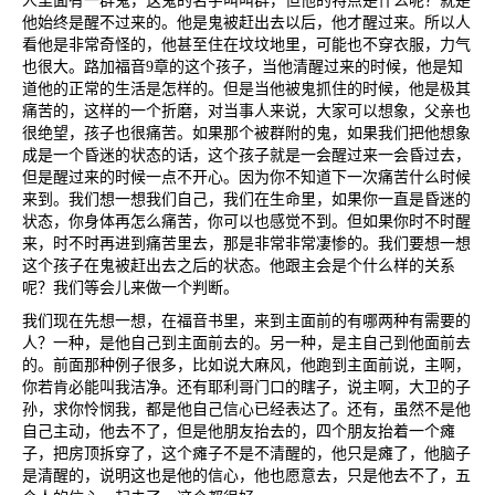
人里面有一群鬼，这鬼的名字叫叫群，但他的特点是什么呢？就是
他始终是醒不过来的。他是鬼被赶出去以后，他才醒过来。所以人
看他是非常奇怪的，他甚至住在坟坟地里，可能也不穿衣服，力气
也很大。路加福音
9
章的这个孩子，当他清醒过来的时候，他是知
道他的正常的生活是怎样的。但是当他被鬼抓住的时候，他是极其
痛苦的，这样的一个折磨，对当事人来说，大家可以想象，父亲也
很绝望，孩子也很痛苦。如果那个被群附的鬼，如果我们把他想象
成是一个昏迷的状态的话，这个孩子就是一会醒过来一会昏过去，
但是醒过来的时候一点不开心。因为你不知道下一次痛苦什么时候
来到。我们想一想我们自己，我们在生命里，如果你一直是昏迷的
状态，你身体再怎么痛苦，你可以也感觉不到。但如果你时不时醒
来，时不时再进到痛苦里去，那是非常非常凄惨的。我们要想一想
这个孩子在鬼被赶出去之后的状态。他跟主会是个什么样的关系
呢？我们等会儿来做一个判断。
我们现在先想一想，在福音书里，来到主面前的有哪两种有需要的
人？一种，是他自己到主面前去的。另一种，是主自己到他面前去
的。前面那种例子很多，比如说大麻风，他跑到主面前说，主啊，
你若肯必能叫我洁净。还有耶利哥门口的瞎子，说主啊，大卫的子
孙，求你怜悯我，都是他自己信心已经表达了。还有，虽然不是他
自己主动，他去不了，但是他朋友抬去的，四个朋友抬着一个瘫
子，把房顶拆穿了，这个瘫子不是不清醒的，他只是瘫了，他脑子
是清醒的，说明这也是他的信心，他也愿意去，只是他去不了，五