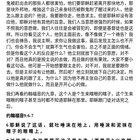
鬼被赶出去的那些人都很害怕，他们要耶稣赶紧离开那块地方，那
是块外邦地，唯独这个自己亲身经历被群鬼附了醒过来的人，他是
怎么跟主说的？他说，我要跟你走，他恳求主。但是耶稣却没有答
应他，耶稣对他有其他的旨意。我们人当意愿很强烈的时候，如果
不照我的意愿做，我们人往往是会被冒犯的，即便是基督徒也是这
样。所以你看见这个人，他到主面前去，像不像做了一个祷告？我
们也会祷告，我说主啊，求你让我做这事，最后发现主怎么也不开
门，你会不会生气？就算不生气也会害怕，总之不是正面的情绪。
但是你看这个人的反应是什么？他立刻就放下自己的意愿，对不
对？而且他真的是按主说的去做，而且做的很有果效。大家不要小
看这句话。他可是一开始想要跟主走的，对不对，我就是要跟你
去。但是主却没有让他跟。然后呢？他立刻就放下自己的决定。所
以他是真的跟了主，为什么？因为他不再主张自己的意思，主让他
做什么他就做什么，而且是开开心心的做。
我们再看约翰福音的九章，这个人是个生来瞎眼的瞎子，这个生来
瞎眼的瞎子甚至当时都不知道耶稣在那里。耶稣跟门徒对话完之
后，
约翰福音
9:6-7
6
耶
稣
说
了
这
话
，
就
吐
唾
沫
在
地
上
，
用
唾
沫
和
泥
抹
在
瞎
子
的
眼
睛
上
，