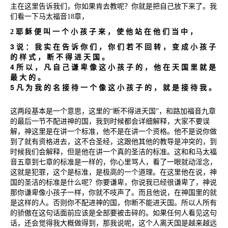
主在这里告诉我们，你如果肯去教呢？你就是把自己放下来了。我
们看一下马太福音
18
章，
2
耶
稣
便
叫
一
个
小
孩
子
来
，
使
他
站
在
他
们
当
中
，
3
说
：
我
实
在
告
诉
你
们
，
你
们
若
不
回
转
，
变
成
小
孩
子
的
样
式
，
断
不
得
进
天
国
。
4
所
以
，
凡
自
己
谦
卑
像
这
小
孩
子
的
，
他
在
天
国
里
就
是
最
大
的
。
5
凡
为
我
的
名
接
待
一
个
像
这
小
孩
子
的
，
就
是
接
待
我
。
这两段基本是一个意思，这里的
“
断不得进天国
”
，和路加福音九章
的最后一节不配进神的国，我到时候都会详细解释，大家不要误
解，神这里是在讲一个标准，他不是在讲一个资格。他不是说你做
到了就有资格进去，这不合圣经，这跟他其他的教导是冲突的，到
时候我们会解释，但是他在讲一个真的圣洁的标准。这和和马太福
音五章到七章的标准是一样的，你心里骂人，看了一眼就动淫念，
这就是犯罪，这个是标准，是极高的一个道理。在这里他在说，神
国的圣洁的标准是什么呢？你要谦卑，你说我已经很谦卑了，神说
那你谦卑像小孩子一样，你就不吱声了。而且他说，在神国里的就
是这样的人。否则你不配进神的国，你断不能进天国。所以人所有
的骄傲在这句话面前应该是全部要被击碎的。如果任何人看见这句
话，还会觉得我大概做得到，那我说呢，这个人离天国是越来越远