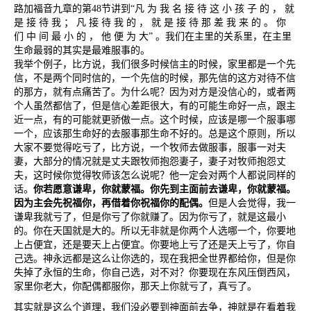
路加福音九章的第
48
节讲到
“
凡
为
我
名
接
待
这
小
孩
子
的
，
就
是
接
待
我
；
凡
接
待
我
的
，
就
是
接
待
那
差
我
来
的
。
你
们
中
间
最
小
的
，
他
便
为
大
”
。我们在主里的关系里，在主里
生命最弱的其实是最难服事的。
我举个例子，比方说，我们很多时候信主的时候，家里都是一个先
信，不是两个同时信的，一个先信的时候，那先信的这方对待不信
的那方，就有点痛苦了。为什么呢？因为对方是没信心的，或者两
个人虽然都信了，但是信心差距很大，有的可能生命好一点，跟主
近一点，有的可能就更骄傲一点。这个时候，应该是哪一个服事哪
一个，应该那生命好的去服事那生命不好的。总是这个原则，所以
大家不要觉得吃亏了，比方说，一个牧师去做服事，服事一对夫
妻，大部分的情况就是丈夫跟牧师抱怨妻子，妻子对牧师抱怨丈
夫，这时候你觉得牧师该怎么说呢？他一定会对两个人都说同样的
话。
你若愿意谦卑，你就蒙福。你先到主面前去谦卑，你就蒙福。
因为主会先祝福你，再借着你祝福你的配偶。
但是人会觉得，我一
谦卑我就亏了，但是你亏了你就赚了。因为你亏了，就是这最小
的。你在天国就是大的。所以无非就是你两个人选哪一个，你要地
上占便宜，还是要天上占便宜。你要地上亏了还是天上亏了，你自
己选。神永远都是这么让你选的，现在我把全世界都给你，但是你
失掉了永恒的生命，你自己选，对不对？你要现在东风压倒西风，
家里你老大，你配偶都服你，那天上你就亏了，真亏了。
其实就是这么个道理，我们没必要到神面前去争，神就是在看着我