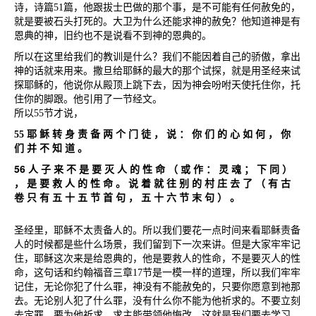
诗，诗篇
51
篇，他跟拔士巴做的那个事，是不可能有任何赦免的，
就是要被石头打死的。大卫为什么还能求神的赦免？他知道神是有
恩典的神，旧约也不是说看不到神的恩典的。
所以在这里给我们的教训是什么？我们不能因着自己的骄傲，拿出
神的话就来用来。撒旦给耶稣的最大的那个试探，就是用圣经来试
探耶稣的，他说你从殿顶上跳下去，因为神会吩咐天使托住你，托
住你的脚跟。他引用了一节经文。
所以
55
节才说，
55
耶
稣
转
身
责
备
两
个
门
徒
，
说
：
你
们
的
心
如
何
，
你
们
并
不
知
道
。
56
人
子
来
不
是
要
灭
人
的
性
命
（
或
作
：
灵
魂
；
下
同
）
，
是
要
救
人
的
性
命
。
说
着
就
往
别
的
村
庄
去
了
（
有
古
卷
只
有
五
十
五
节
首
句
，
五
十
六
节
末
句
）
。
圣经里，耶稣不太责备人的。所以我们要花一点时间来看耶稣责备
人的时候都是些什么场景，我们留到下一次来讲。但是大家牢牢记
住，耶稣这次来是给恩典的，他是要救人的性命，不是要灭人的性
命，这句话和约翰福音三章
17
节是一模一样的道理，所以我们牢牢
记住，无论你犯了什么罪，神没有不能赦免的，只要你愿意到祂那
去。无论别人犯了什么罪，没有什么你不能为他祈求的。不要立刻
去定罪，要为他祈求，求主能带领他悔改，这就是我们要去学习