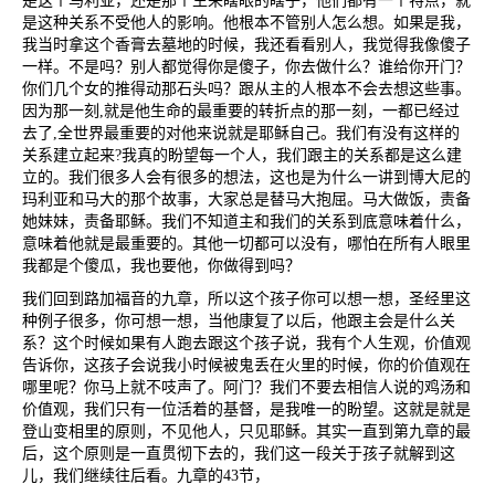
是这个马利亚，还是那个生来瞎眼的瞎子，他们都有一个特点，就
是这种关系不受他人的影响。他根本不管别人怎么想。如果是我，
我当时拿这个香膏去墓地的时候，我还看看别人，我觉得我像傻子
一样。不是吗？别人都觉得你是傻子，你去做什么？谁给你开门？
你们几个女的推得动那石头吗？跟从主的人根本不会去想这些事。
因为那一刻
,
就是他生命的最重要的转折点的那一刻，一都已经过
去了
,
全世界最重要的对他来说就是耶稣自己。我们有没有这样的
关系建立起来
?
我真的盼望每一个人，我们跟主的关系都是这么建
立的。我们很多人会有很多的想法，这也是为什么一讲到博大尼的
玛利亚和马大的那个故事，大家总是替马大抱屈。马大做饭，责备
她妹妹，责备耶稣。我们不知道主和我们的关系到底意味着什么，
意味着他就是最重要的。其他一切都可以没有，哪怕在所有人眼里
我都是个傻瓜，我也要他，你做得到吗？
我们回到路加福音的九章，所以这个孩子你可以想一想，圣经里这
种例子很多，你可想一想，当他康复了以后，他跟主会是什么关
系？这个时候如果有人跑去跟这个孩子说，我有个人生观，价值观
告诉你，这孩子会说我小时候被鬼丢在火里的时候，你的价值观在
哪里呢？你马上就不吱声了。阿门？我们不要去相信人说的鸡汤和
价值观，我们只有一位活着的基督，是我唯一的盼望。这就是就是
登山变相里的原则，不见他人，只见耶稣。其实一直到第九章的最
后，这个原则是一直贯彻下去的，我们这一段关于孩子就解到这
儿，我们继续往后看。九章的
43
节，