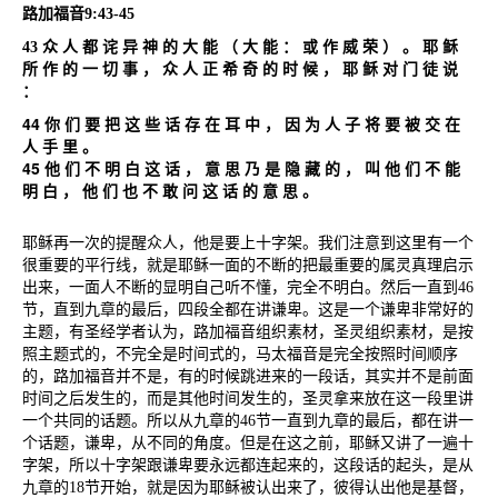
路加福音
9:43-45
43
众
人
都
诧
异
神
的
大
能
（
大
能
：
或
作
威
荣
）
。
耶
稣
所
作
的
一
切
事
，
众
人
正
希
奇
的
时
候
，
耶
稣
对
门
徒
说
：
44
你
们
要
把
这
些
话
存
在
耳
中
，
因
为
人
子
将
要
被
交
在
人
手
里
。
45
他
们
不
明
白
这
话
，
意
思
乃
是
隐
藏
的
，
叫
他
们
不
能
明
白
，
他
们
也
不
敢
问
这
话
的
意
思
。
耶稣再一次的提醒众人，他是要上十字架。我们注意到这里有一个
很重要的平行线，就是耶稣一面的不断的把最重要的属灵真理启示
出来，一面人不断的显明自己听不懂，完全不明白。然后一直到
46
节，直到九章的最后，四段全都在讲谦卑。这是一个谦卑非常好的
主题，有圣经学者认为，路加福音组织素材，圣灵组织素材，是按
照主题式的，不完全是时间式的，马太福音是完全按照时间顺序
的，路加福音并不是，有的时候跳进来的一段话，其实并不是前面
时间之后发生的，而是其他时间发生的，圣灵拿来放在这一段里讲
一个共同的话题。所以从九章的
46
节一直到九章的最后，都在讲一
个话题，谦卑，从不同的角度。但是在这之前，耶稣又讲了一遍十
字架，所以十字架跟谦卑要永远都连起来的，这段话的起头，是从
九章的
18
节开始，就是因为耶稣被认出来了，彼得认出他是基督，