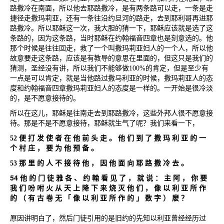
路撒冷在南面，所以他去耶路撒冷，是有两条路可以走，一条是走
捷径走撒玛莉亚，还有一条往沿约旦河的路走，去到耶利哥再进耶
路撒冷。所以耶稣这一次，我大胆的猜一下，耶稣应该就是选了这
条路的，因为这条路，当时耶稣在约翰福音四章也是刻意选的。他
那个时候是往往回走，救了一个叫撒玛莉亚妇人的一个人，所以他
故意要走这条路，应该是有教导的意思在里面的，但这只是我们的
猜测，圣经没有讲，所以我们不能够做
100%
的肯定，但是至少有
一点是可以肯定，就是当他路过撒马利亚的时候，撒玛莉亚人的态
度和约翰福音四章撒玛莉亚妇人的态度是一样的。一开始是很冷淡
的，是不愿意接待的。
所以在这儿，耶稣是往南走去到耶路撒冷，这些外邦人很不愿意接
待。那是不是不愿意接待，耶稣就生气了呢？我们来看一下，
52
便
打
发
使
者
在
他
前
头
走
。
他
们
到
了
撒
玛
利
亚
的
一
个
村
庄
，
要
为
他
预
备
。
53
那
里
的
人
不
接
待
他
，
因
他
面
向
耶
路
撒
冷
去
。
54
他
的
门
徒
雅
各
、
约
翰
看
见
了
，
就
说
：
主
阿
，
你
要
我
们
吩
咐
火
从
天
上
降
下
来
烧
灭
他
们
，
像
以
利
亚
所
作
的
（
有
古
卷
无
「
像
以
利
亚
所
作
的
」
数
字
）
麽
？
原因讲明白了，然后门徒引用的是旧约的先知以利亚曾经经历过