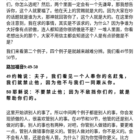
们，你怎么选呢？然后，两个里面一定会有一个先谦卑，那我想告
诉你，这个人就蒙福了。他在天上的赏赐就是大的。因为大家在吵
的话题就是谁为大，那神就回答你了，这个人就是大的。在这里你
会注意到，我在求的事情，其实是不该求的，为什么？因为争谁为
大好像有点骄傲，连人都知道你很骄傲是不是？一堆人里面，你看
老想出头的那个，大家不用信主都会知道这个人是有点骄傲是不
是？
我们来看第二个例子，四个例子是就越来越难分辨。我们看
49
节到
50
节，
路加福音
9:49-50
49
约
翰
说
：
夫
子
，
我
们
看
见
一
个
人
奉
你
的
名
赶
鬼
，
我
们
就
禁
止
他
，
因
为
他
不
与
我
们
一
同
跟
从
你
。
50
耶
稣
说
：
不
要
禁
止
他
；
因
为
不
敌
挡
你
们
的
，
就
是
帮
助
你
们
的
。
这里开始讲别人的事了。所以中间两个例子都是别人的事，你会发
现骄傲的人，很喜欢管别人的事。在
49
节和
50
节，他管的还是别人
做对的事，别人的事也有两种，对吧，你管别人做错的事，要更难
一点，管别人做错事你是义的。管别人做对的事，你不是义的。会
不会有人管，还是会有人管。为什么？因为你觉得你更义。比方