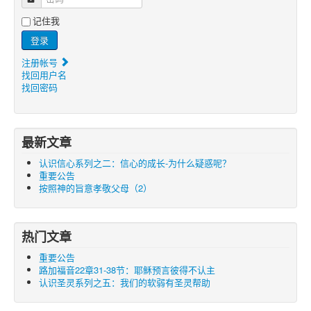
记住我
登录
注册帐号
找回用户名
找回密码
最新文章
认识信心系列之二：信心的成长-为什么疑惑呢？
重要公告
按照神的旨意孝敬父母（2）
热门文章
重要公告
路加福音22章31-38节：耶稣预言彼得不认主
认识圣灵系列之五：我们的软弱有圣灵帮助