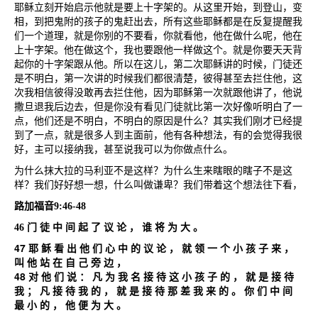
耶稣立刻开始启示他就是要上十字架的。从这里开始，到登山，变
相，到把鬼附的孩子的鬼赶出去，所有这些耶稣都是在反复提醒我
们一个道理，就是你别的不要看，你就看他，他在做什么呢，他在
上十字架。他在做这个，我也要跟他一样做这个。就是你要天天背
起你的十字架跟从他。所以在这儿，第二次耶稣讲的时候，门徒还
是不明白，第一次讲的时候我们都很清楚，彼得甚至去拦住他，这
次我相信彼得没敢再去拦住他，因为耶稣第一次就跟他讲了，他说
撒旦退我后边去，但是你没有看见门徒就比第一次好像听明白了一
点，他们还是不明白，不明白的原因是什么？其实我们刚才已经提
到了一点，就是很多人到主面前，他有各种想法，有的会觉得我很
好，主可以接纳我，甚至说我可以为你做点什么。
为什么抹大拉的马利亚不是这样？为什么生来瞎眼的瞎子不是这
样？我们好好想一想，什么叫做谦卑？我们带着这个想法往下看，
路加福音
9:46-48
46
门
徒
中
间
起
了
议
论
，
谁
将
为
大
。
47
耶
稣
看
出
他
们
心
中
的
议
论
，
就
领
一
个
小
孩
子
来
，
叫
他
站
在
自
己
旁
边
，
48
对
他
们
说
：
凡
为
我
名
接
待
这
小
孩
子
的
，
就
是
接
待
我
；
凡
接
待
我
的
，
就
是
接
待
那
差
我
来
的
。
你
们
中
间
最
小
的
，
他
便
为
大
。