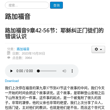
请
查询
输
入
路加福音
要
查
询
路加福音9章42-56节：耶稣纠正门徒们的
的
内
错误认识
容
分类：
路加福音
日期：2023年10月30日
点击数：3964
Download
我们上次停在福音的第九章
37
节到
43
节这个故事的中间，我们今天
一开始的时间会把这个故事讲完。这个故事，是耶稣登山变相之后
下山所发生的一件事，这件事的起点，是一个被鬼附了很久的孩
子，非常的凄惨，他的父亲也非常的绝望，我们上次分享了众人，
包括门徒，主对他们的教训，也就是他们是不信，而且这个世代又