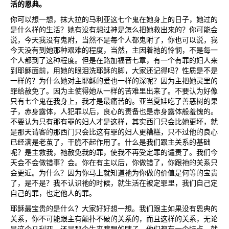
活的恩典。
你可以想一想，抹大拉的马利亚这七个鬼在她身上的日子，她过的
是什么样的生活？她有没有想过神是怎么把她救出来的？你可能会
说，今天我没有鬼附，当然不是每个人都鬼附了，你也可以说，我
今天没有到她那种艰难的程度，当然，主因着祂的怜悯，不是每一
个人都到了这种程度。但是在路加福音七章，有一个有罪的妇人来
到耶稣面前，用她的眼泪洗耶稣的脚，大家还记得吗？性质是不是
一样的？为什么她对主耶稣的爱也一样的深呢？因为主把她灵里的
罪给赦免了。因为主使得她从一样的苦难里出来了。不要认为好像
只有七个鬼在我身上，我才是最痛苦的。亚当夏娃吃了善恶树的果
子，赤身露体，人犯罪以后，良心的责备也是赤身露体般羞愧的。
不要认为只有那有罪的妇人才是这样，其实西门只会比她更坏，就
是那天请客的那西门只会比这有罪的妇人更糟糕，只不过他的良心
已经满是老茧了，干脆不起作用了。什么是我们跟主关系的基础
呢？是主救我，祂赦免我的罪，使我不再受定罪的谴责了。我们今
天会不会做错事？会。你在有主以后，你做错了，你跟祂的关系只
会更近。为什么？因为你马上就知道祂为你做的价值是何等的宝贵
了，是不是？我不认识祂的时候，就生活在被定罪里，我们自己定
自己的罪，也定他人的罪。
耶稣最宝贵的是什么？大家好好想一想。我们跟主如果没有恩典的
关系，你不可能跟主有颠扑不破的关系的，而且这样的关系，无论