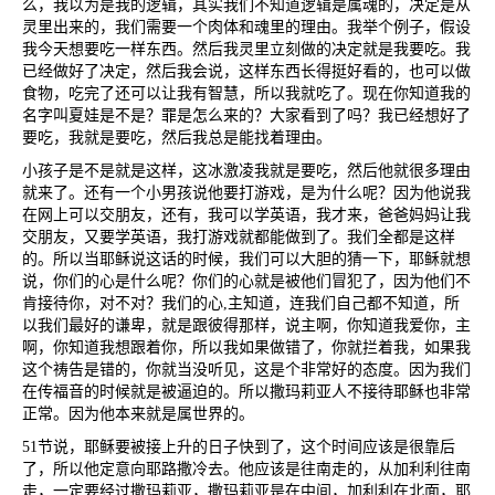
么，我以为是我的逻辑，其实我们不知道逻辑是属魂的，决定是从
灵里出来的，我们需要一个肉体和魂里的理由。我举个例子，假设
我今天想要吃一样东西。然后我灵里立刻做的决定就是我要吃。我
已经做好了决定，然后我会说，这样东西长得挺好看的，也可以做
食物，吃完了还可以让我有智慧，所以我就吃了。现在你知道我的
名字叫夏娃是不是？罪是怎么来的？大家看到了吗？我已经想好了
要吃，我就是要吃，然后我总是能找着理由。
小孩子是不是就是这样，这冰激凌我就是要吃，然后他就很多理由
就来了。还有一个小男孩说他要打游戏，是为什么呢？因为他说我
在网上可以交朋友，还有，我可以学英语，我才来，爸爸妈妈让我
交朋友，又要学英语，我打游戏就都能做到了。我们全都是这样
的。所以当耶稣说这话的时候，我们可以大胆的猜一下，耶稣就想
说，你们的心是什么呢？你们的心就是被他们冒犯了，因为他们不
肯接待你，对不对？我们的心
,
主知道，连我们自己都不知道，所
以我们最好的谦卑，就是跟彼得那样，说主啊，你知道我爱你，主
啊，你知道我想跟着你，所以我如果做错了，你就拦着我，如果我
这个祷告是错的，你就当没听见，这是个非常好的态度。因为我们
在传福音的时候就是被逼迫的。所以撒玛莉亚人不接待耶稣也非常
正常。因为他本来就是属世界的。
51
节说，耶稣要被接上升的日子快到了，这个时间应该是很靠后
了，所以他定意向耶路撒冷去。他应该是往南走的，从加利利往南
走，一定要经过撒玛莉亚，撒玛莉亚是在中间，加利利在北面，耶