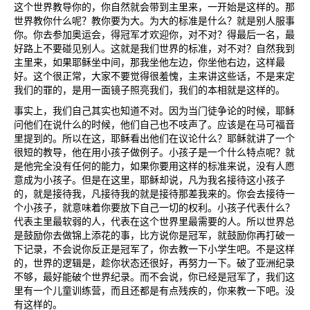
这个世界教导你的，你自然就会带到主里来，一开始是这样的。那
世界教你什么呢？教你要为大。为大的标准是什么？就是别人服事
你。你去参加奥运会，得冠军才欢迎你，对不对？得最后一名，最
好路上不要碰见别人。这就是我们世界的标准，对不对？自然我到
主里来，如果耶稣坐中间，那我坐他左边，你坐他右边，这样最
好。这个很正常，大家不要觉得很羞愧，主来讲这些话，不是来定
我们的罪的，是用一面镜子照亮我们，我们的本相就是这样的。
事实上，我们自己其实也知道不对。因为当门徒争论的时候，耶稣
问他们在说什么的时候，他们自己也不吱声了。应该是在马可福音
里提到的。所以在这，耶稣看出他们在议论什么？耶稣就讲了一个
很短的教导，他在用小孩子做例子。小孩子是一个什么特点呢？就
是他完全没有任何的能力，如果你要用这样的标准来说，没有人愿
意成为小孩子。但是在这里，耶稣却说，凡为我名接待这小孩子
的，就是接待我，凡接待我的就是接待那差我来的。你会去接待一
个小孩子，就意味着你要放下自己一切的权利。小孩子代表什么？
代表主里最软弱的人，代表在这个世界里最需要的人。所以世界总
是鼓励你去做锦上添花的事，比方说你是冠军，就鼓励你再打破一
下记录，不会说你反正是冠军了，你去教一下小学生吧。不是这样
的，世界的逻辑是，趁你状态还很好，再努力一下。破了亚洲纪录
不够，最好能破个世界纪录。而不会说，你已经是冠军了，我们这
里有一个儿童训练营，而且还都是有点残疾的，你来教一下吧。没
有这样的。