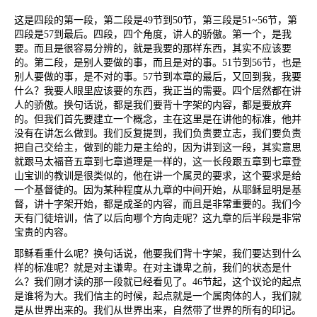
这是四段的第一段，第二段是
49
节到
50
节，第三段是
51~56
节，第
四段是
57
到最后。四段，四个角度，讲人的骄傲。第一个，是我
要。而且是很容易分辨的，就是我要的那样东西，其实不应该要
的。第二段，是别人要做的事，而且是对的事。
51
节到
56
节，也是
别人要做的事，是不对的事。
57
节到本章的最后，又回到我，我要
什么？我要人眼里应该要的东西，我正当的需要。四个居然都在讲
人的骄傲。换句话说，都是我们要背十字架的内容，都是要放弃
的。但我们首先要建立一个概念，主在这里是在讲他的标准，他并
没有在讲怎么做到。我们反复提到，我们负责要立志，我们要负责
把自己交给主，做到的能力是主给的，因为讲到这一段，其实意思
就跟马太福音五章到七章道理是一样的，这一长段跟五章到七章登
山宝训的教训是很类似的，他在讲一个属灵的要求，这个要求是给
一个基督徒的。因为某种程度从九章的中间开始，从耶稣显明是基
督，讲十字架开始，都是成圣的内容，而且是非常重要的。我们今
天有门徒培训，信了以后向哪个方向走呢？这九章的后半段是非常
宝贵的内容。
耶稣看重什么呢？换句话说，他要我们背十字架，我们要达到什么
样的标准呢？就是对主谦卑。在对主谦卑之前，我们的状态是什
么？我们刚才读的那一段就已经看见了。
46
节起，这个议论的起点
是谁将为大。我们信主的时候，起点就是一个属肉体的人，我们就
是从世界出来的。我们从世界出来，自然带了世界的所有的印记。