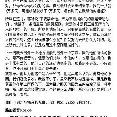
胞，把自己想那么大做什么？我认为对的事我就坚持做，你认为不
对，那你去做你认为对的事。自然最终会显出结果来。我们一共就
3
万多天，可能吵架就吵了
2
万多天，哪有时间去默想他的话呢？
所以在这儿，耶稣说
“
不要禁止他，因为不抵挡你们的就是帮助你
们
”
。他讲了一条很重要的属灵原则。就是他才是真正带领所有的
人的那唯一的一位。所以其他任何人，只要是奉他的名做的事，我
们哪有资格去论断？在这里面自然会有很多教义之争，你认为其他
人做的不对，这个时候该怎么办呢？你就努力去做你认为对的。地
上所有宗派之争，就是应用这个原则是最好的。
上一周我去另外一个地方接触到另外一个宗派，因为他们所信的教
义，是不传福音的，但是他们对每一个信的人，也是很热情的，也
是非常有爱的，他们自己的活动也很多的。那我是不是说，不传福
音，你还开着门干什么？我是谁？
我哪敢。他认为他这个是合圣经的，他是真这么认为。他有他的原
因，我们避免争吵，我就不讲了，虽然我不认为是这样，但是我也
尊重他在地上所做的事。因为至少那天他因为主的名给了我一杯水
喝，所以他以后会得赏赐，圣经是这么讲的。所以我们不要看自己
高过所当看的。
我们回到路加福音的九章，我们看
51
节到
56
节的部分，
路加福音
9:51-56