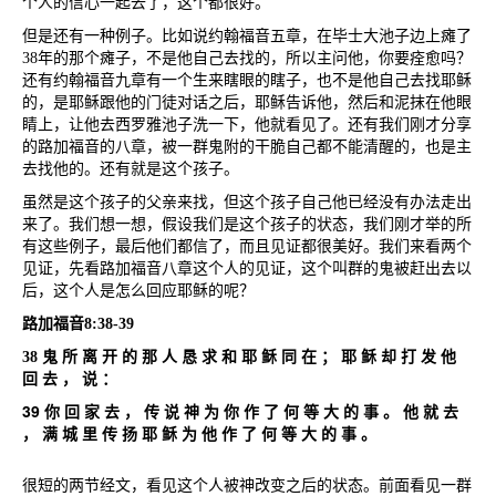
个人的信心一起去了，这个都很好。
但是还有一种例子。比如说约翰福音五章，在毕士大池子边上瘫了
38
年的那个瘫子，不是他自己去找的，所以主问他，你要痊愈吗？
还有约翰福音九章有一个生来瞎眼的瞎子，也不是他自己去找耶稣
的，是耶稣跟他的门徒对话之后，耶稣告诉他，然后和泥抹在他眼
睛上，让他去西罗雅池子洗一下，他就看见了。还有我们刚才分享
的路加福音的八章，被一群鬼附的干脆自己都不能清醒的，也是主
去找他的。还有就是这个孩子。
虽然是这个孩子的父亲来找，但这个孩子自己他已经没有办法走出
来了。我们想一想，假设我们是这个孩子的状态，我们刚才举的所
有这些例子，最后他们都信了，而且见证都很美好。我们来看两个
见证，先看路加福音八章这个人的见证，这个叫群的鬼被赶出去以
后，这个人是怎么回应耶稣的呢？
路加福音
8:38-39
38
鬼
所
离
开
的
那
人
恳
求
和
耶
稣
同
在
；
耶
稣
却
打
发
他
回
去
，
说
：
39
你
回
家
去
，
传
说
神
为
你
作
了
何
等
大
的
事
。
他
就
去
，
满
城
里
传
扬
耶
稣
为
他
作
了
何
等
大
的
事
。
很短的两节经文，看见这个人被神改变之后的状态。前面看见一群