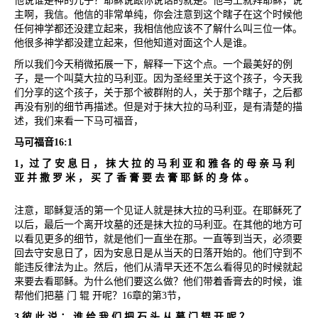
他说谁是神的儿子？耶稣说跟你说话的就是。他马上就拜耶稣，说
主啊，我信。他信的非常单纯，你会注意到这个瞎子在这个时候他
任何神学都还没建立起来，我相信他应该不了解什么叫三位一体。
他很多神学都没建立起来，但他知道对面这个人是谁。
所以我们今天稍微拓展一下，解释一下这个点。一个最美好的例
子，是一个叫莫大拉的马利亚。因为圣经里关于这个孩子，今天我
们分享的这个孩子，关于那个被群附的人，关于那个瞎子，之后都
再没有别的细节再描述。但是对于抹大拉的马利亚，是有清楚的描
述，我们来看一下马可福音，
马可福音
16:1
1
，过
了
安
息
日
，
抹
大
拉
的
马
利
亚
和
雅
各
的
母
亲
马
利
亚
并
撒
罗
米
，
买
了
香
膏
要
去
膏
耶
稣
的
身
体
。
注意，耶稣复活的第一个见证人就是抹大拉的马利亚。在耶稣死了
以后，最后一个离开坟墓的还是抹大拉的马利亚。在其他的地方可
以看见更多的细节，就是他们一直坐在那。一直等到当天，必须要
回去守安息日了，因为安息日是从当天的日落开始的。他们守到不
能违反律法为止。然后，他们从清早天还不怎么看得见的时候就起
来要去看耶稣。为什么他们要这么做？他们带着香膏去的时候，谁
帮他们把墓
门
辊
开呢？
16
章的第
3
节，
3
彼
此
说
：
谁
给
我
们
把
石
头
从
墓
门
辊
开
呢
？