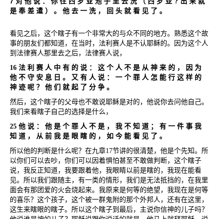
7
?
对
他
说
：
你
往
西
罗
亚
池
子
里
去
洗
（
西
罗
亚
出
来
就
是
奉
差
遣
）
。
他
去
一
洗
，
回
头
就
看
见
了
。
看见之后，这个瞎子有一个非常大的与众不同的地方。熟悉这个故
事的朋友们都知道，在当时，法利赛人是不认耶稣的。因为这个人
到法律赛人那里去之后，法律赛人说，
16
法
利
赛
人
中
有
的
说
：
这
个
人
不
是
从
神
来
的
，
因
为
他
不
守
安
息
日
。
又
有
人
说
：
一
个
罪
人
怎
能
行
这
样
的
神
迹
呢
？
他
们
就
起
了
分
争
。
然后，这个瞎子的父母也不敢说耶稣是对的，他说你去问他自己。
我们来看瞎子自己的选择是什么，
25
他
说
：
他
是
个
罪
人
不
是
，
我
不
知
道
；
有
一
件
事
我
知
道
，
从
前
我
是
眼
瞎
的
，
如
今
能
看
见
了
。
所以他的判断是什么呢？在九章
17
节讲的很清楚，他是个先知。所
以你们可以去吵，你们可以因着惧怕甚至不敢做判断，这个瞎子
说，我反正知道，我要跟着他，我眼睛以前是瞎的，我现在能看
见。所以我们跟随主，有一类的情形，我们是无法抵挡的，在我里
面会有那团爱的火会烧起来。我原来是何等的绝望，我现在是何等
的喜乐？这个孩子，这个被一群鬼附的那个外邦人，还有在这里，
这生来瞎眼的瞎子。所以这个瞎子到最后，主说你信神的儿子吗？