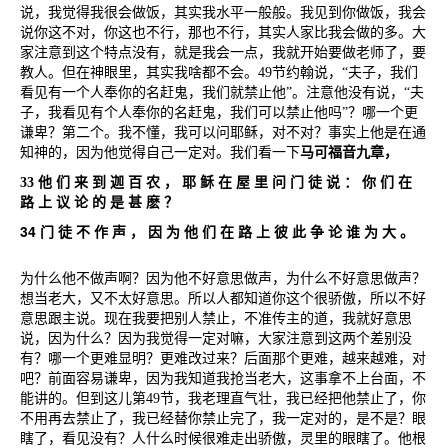
说，我觉得我很会做饭，其实我水平一般般。我见到你做饭，我会
说你这不对，你这也不行，那也不行，其实人家比我会做的多。大
家注意到这个特点没有，就是我会一点，我就开始要做老师了，要
教人。但在神眼里，其实我啥都不会。
49
节约翰说，
“
夫子，我们
看见有一个人奉你的名赶鬼，我们就禁止他
”
。注意他没有说，
“
夫
子，我看见有个人奉你的名赶鬼，我们可以禁止他吗
”
？哪一个更
谦卑？第二个。我不懂，我可以问耶稣，对不对？事实上他是在通
知神的，因为他觉得自己一定对。我们看一下
马可福音九章，
33
他
们
来
到
迦
百
农
，
耶
稣
在
屋
里
问
门
徒
说
：
你
们
在
路
上
议
论
的
是
甚
麽
？
34
门
徒
不
作
声
，
因
为
他
们
在
路
上
彼
此
争
论
谁
为
大
。
为什么他不做声啊？因为他不好意思做声，为什么不好意思做声？
想当老大，又不太好意思。所以人都知道你这个很骄傲，所以不好
意思跟主说。现在我要把别人禁止，不准传主的道，我就好意思
说，因为什么？因为我觉得一定对嘛，大家注意到这两个差别没
有？哪一个更难显明？更难改过来？后面那个更难，越来越难，对
吧？前面容易谦卑，因为我知道我抢当老大，这事拿不上台面，不
能讲的。但到这儿第
49
节，我老理直气壮，我已经把他禁止了，你
不用再去禁止了，我已经替你禁止完了，我一定对的，是不是？眼
瞎了，看见没有？人什么时候很难走出骄傲，灵里的眼瞎了。他根