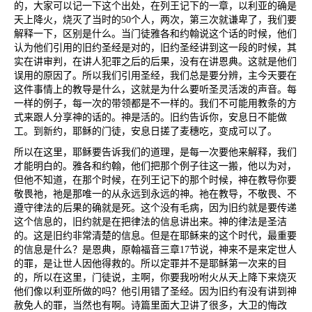
的，大家可以记一下这个出处，在列王记下的一章，以利亚的确是
天上降火，烧灭了当时的
50
个人，两次，第三次就谦卑了，我们要
解释一下，区别是什么。当门徒雅各和约翰说这个话的时候，他们
认为他们引用的旧约圣经是对的，旧约圣经讲到这一段的时候，其
实在讲审判，在讲人犯罪之后的后果，没有在讲恩典。这就是他们
误用的原因了。所以我们引用圣经，我们总是要分辨，主今天要在
这件事情上的教导是什么，这就是为什么要听圣灵活泼的声音。每
一样的例子，每一次的带领都是不一样的。我们不可能用教条的方
式来跟人分享神的话的。神是活的。旧约告诉你，安息日不能做
工。到新约，耶稣的门徒，安息日搓了麦穗吃，变成可以了。
所以在这里，耶稣要告诉我们的道理，是每一次要他来解释，我们
才能明白的。雅各和约翰，他们把那个例子往这一搬，他以为对，
但他不知道，在那个时候，在列王记下的那个时候，神在教导你要
敬畏祂，祂是那唯一的从永远到永远的神。祂在教导，不敬畏、不
遵守律法的后果的确就是死。这个没有毛病，因为旧约就是要传递
这个信息的，旧约就是在把律法的信息讲出来。神的律法是圣洁
的。这是旧约非常清楚的信息。但是在耶稣来的这个时代，最重要
的信息是什么？是恩典，原翰福音三章
17
节说，神来不是来定世人
的罪，是让世人因他得救的。所以定罪并不是耶稣第一次来的目
的，所以在这里，门徒说，主啊，你要我吩咐火从天上降下来烧灭
他们像以利亚所做的吗？他引用错了圣经。因为旧约有没有讲到神
赦免人的罪，当然也有啊。诗篇里面大卫讲了很多，大卫的悔改