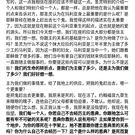
写的，这一点我相信在座的应该不怀疑这一点。圣灵特别的介绍一
个人和我们特别介绍一个人，都是一样，总是把他在我认为最重要
的点来告诉对方，那圣灵认为在玛利亚身上最重要的是什么呢？是
耶稣曾经在她身上赶出去七个鬼。我觉得这样的描述实在太重要
了，因为这就是现在眼前这个马利亚重生的起点，这也就是她的爱
的源头。所以我们今天想一想，我们在座的应该大部分都是信主
的，我们想一想。你跟主的关系的基础是什么？是你为祂做了什么
吗？圣灵为什么不说这个抹大拉拉的马利亚是三年半里为主做了多
少工的马利亚，因为这一群的妇女，马利亚是当中一个，她们跟着
耶稣做了很多的事，她们当中有拿自己家的钱财来供应耶稣的，有
一直跟随主做服事的，你要提这些内容可以提很多。为什么不提这
些？
我们的生命的转折点，是我们为主做了多少，还是主为我们做
了多少？我们好好想一想
。
主为我们做的事情里，给了我地上的供应，把我的鬼赶出去，哪一
个更重要？
是把鬼赶出去更重要。我原来是死的，现在活了。约翰福音九章生
来瞎眼的瞎子，连他自己的父母都害怕迫害，不敢认。他却说，我
随便你们怎么想，反正我认准一条，我原来是没指望的，我现在有
指望。
我们每一个人，你若自己不去经历主的恩典，你跟祂怎么可
能有牢不可破的关系呢？恩典你靠别人说有用吗？主如果爱你到一
个地步，为你的罪死在十字架上，祂不愿意跟你建立恩典里的关系
吗？你为什么自己不去经历一下？这个是什么样的恩典？是死而复