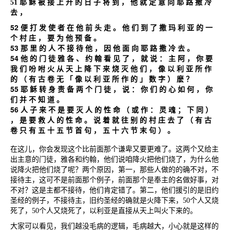
51
耶
稣
被
接
上
升
的
日
子
将
到
，
他
就
定
意
向
耶
路
撒
冷
去
，
52
便
打
发
使
者
在
他
前
头
走
。
他
们
到
了
撒
玛
利
亚
的
一
个
村
庄
，
要
为
他
预
备
。
53
那
里
的
人
不
接
待
他
，
因
他
面
向
耶
路
撒
冷
去
。
54
他
的
门
徒
雅
各
、
约
翰
看
见
了
，
就
说
：
主
阿
，
你
要
我
们
吩
咐
火
从
天
上
降
下
来
烧
灭
他
们
，
像
以
利
亚
所
作
的
（
有
古
卷
无
「
像
以
利
亚
所
作
的
」
数
字
）
麽
？
55
耶
稣
转
身
责
备
两
个
门
徒
，
说
：
你
们
的
心
如
何
，
你
们
并
不
知
道
。
56
人
子
来
不
是
要
灭
人
的
性
命
（
或
作
：
灵
魂
；
下
同
）
，
是
要
救
人
的
性
命
。
说
着
就
往
别
的
村
庄
去
了
（
有
古
卷
只
有
五
十
五
节
首
句
，
五
十
六
节
末
句
）
。
在这儿，你会发现这个比前面那个谦卑又要更难了。这两个又给主
出主意的门徒，雅各和约翰，他们说咱降火把他们烧了，为什么他
说降火把他们烧了呢？两个原因，第一，那些人做的的确不对，不
接待主，这可不是前面那个例子，前面那个是奉主的名做好事，对
不对？这是主都不接待，他们肯定错了。第二，他们援引的是旧约
圣经的例子，不接待主，旧约圣经的确就是火降下来，
50
个人又烧
死了，
50
个人又烧死了，以利亚是直接从天上叫火下来的。
大家可以看见，我们越没毛病的逻辑，毛病越大，小心就是这样的