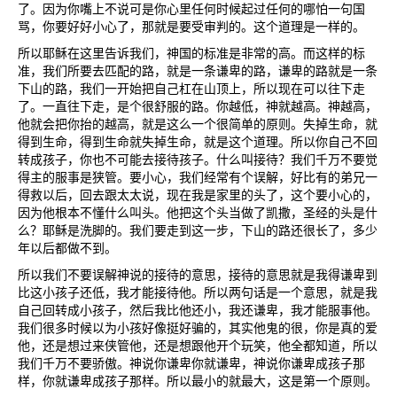
了。因为你嘴上不说可是你心里任何时候起过任何的哪怕一句国
骂，你要好好小心了，那就是要受审判的。这个道理是一样的。
所以耶稣在这里告诉我们，神国的标准是非常的高。而这样的标
准，我们所要去匹配的路，就是一条谦卑的路，谦卑的路就是一条
下山的路，我们一开始把自己杠在山顶上，所以现在可以往下走
了。一直往下走，是个很舒服的路。你越低，神就越高。神越高，
他就会把你抬的越高，就是这么一个很简单的原则。失掉生命，就
得到生命，得到生命就失掉生命，就是这个道理。所以你自己不回
转成孩子，你也不可能去接待孩子。什么叫接待？我们千万不要觉
得主的服事是狭管。要小心，我们经常有个误解，好比有的弟兄一
得救以后，回去跟太太说，现在我是家里的头了，这个要小心的，
因为他根本不懂什么叫头。他把这个头当做了凯撒，圣经的头是什
么？耶稣是洗脚的。我们要走到这一步，下山的路还很长了，多少
年以后都做不到。
所以我们不要误解神说的接待的意思，接待的意思就是我得谦卑到
比这小孩子还低，我才能接待他。所以两句话是一个意思，就是我
自己回转成小孩子，然后我比他还小，我还谦卑，我才能服事他。
我们很多时候以为小孩好像挺好骗的，其实他鬼的很，你是真的爱
他，还是想过来侠管他，还是想跟他开个玩笑，他全都知道，所以
我们千万不要骄傲。神说你谦卑你就谦卑，神说你谦卑成孩子那
样，你就谦卑成孩子那样。所以最小的就最大，这是第一个原则。