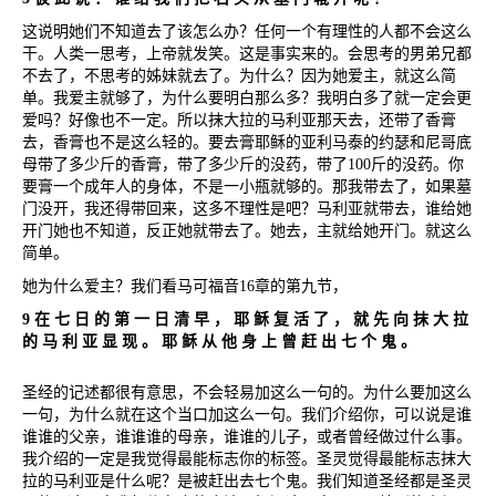
这说明她们不知道去了该怎么办？任何一个有理性的人都不会这么
干。人类一思考，上帝就发笑。这是事实来的。会思考的男弟兄都
不去了，不思考的姊妹就去了。为什么？因为她爱主，就这么简
单。我爱主就够了，为什么要明白那么多？我明白多了就一定会更
爱吗？好像也不一定。所以抹大拉的马利亚那天去，还带了香膏
去，香膏也不是这么轻的。要去膏耶稣的亚利马泰的约瑟和尼哥底
母带了多少斤的香膏，带了多少斤的没药，带了
100
斤的没药。你
要膏一个成年人的身体，不是一小瓶就够的。那我带去了，如果墓
门没开，我还得带回来，这多不理性是吧？马利亚就带去，谁给她
开门她也不知道，反正她就带去了。她去，主就给她开门。就这么
简单。
她为什么爱主？我们看马可福音
16
章的第九节，
9
在
七
日
的
第
一
日
清
早
，
耶
稣
复
活
了
，
就
先
向
抹
大
拉
的
马
利
亚
显
现
。
耶
稣
从
他
身
上
曾
赶
出
七
个
鬼
。
圣经的记述都很有意思，不会轻易加这么一句的。为什么要加这么
一句，为什么就在这个当口加这么一句。我们介绍你，可以说是谁
谁谁的父亲，谁谁谁的母亲，谁谁的儿子，或者曾经做过什么事。
我介绍的一定是我觉得最能标志你的标签。圣灵觉得最能标志抹大
拉的马利亚是什么呢？是被赶出去七个鬼。我们知道圣经都是圣灵