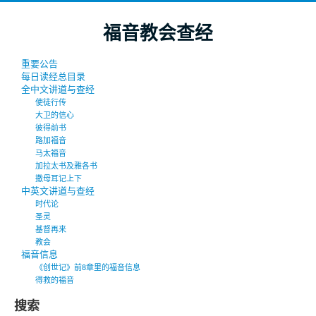
福音教会查经
重要公告
每日读经总目录
全中文讲道与查经
使徒行传
大卫的信心
彼得前书
路加福音
马太福音
加拉太书及雅各书
撒母耳记上下
中英文讲道与查经
时代论
圣灵
基督再来
教会
福音信息
《创世记》前8章里的福音信息
得救的福音
搜索