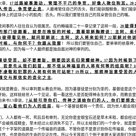
六章，
过 路 被 事 激 动 ， 管 理 不 干 己 的 争 竞 ， 好 像 人 揪 住 狗 耳 。
17
20
人 传 舌 ， 争 竞 便 止 息
。人最难管住自己的舌头，我们能驯服鲸鱼，我们能
身体上的这块小小的肌肉：舌头。所以我们要管住自己的耳朵管住自己的嘴。
管闲事的人往往自认为很属灵。在约翰福音二十一章记录了这样一段，
彼 得 
20
的 那 门 徒 跟 着 ， 就 是 在 晚 饭 的 时 候 ， 靠 着 耶 稣 胸 膛 说 ： 主 阿 ， 卖 
彼 得 看 见 他 ， 就 问 耶 稣 说 ： 主 阿 ， 这 人 将 来 如 何 ？
耶 稣 对 他 说
1
22
时 候 ， 与 你 何 干 ？ 你 跟 从 我 罢
！ 所以我们要管住自己，要单单的依靠神
围的人。因为每一个人最终都是独自面对神的审判的。
督 徒 受 苦 ， 却 不 要 羞 耻 ， 倒 要 因 这 名 归 荣 耀 给 神 。
因 为 时 候 到 
17
。 若 是 先 从 我 们 起 首 ， 那 不 信 从 神 福 音 的 人 将 有 何 等 的 结 局 呢 ？
1
不 虔 敬 和 犯 罪 的 人 将 有 何 地 可 站 呢 ？
所 以 ， 那 照 神 旨 意 受 苦 的 
19
魂 交 与 那 信 实 的 造 化 之 主
。
家就是教会，所以审判要从教会开始。因为基督徒是分别为圣的，基督徒是这个
开始，这样就给世人一个见证，看一看这些人是否配得神永生的生命，而教会里
来书13章说，
从 前 引 导 你 们 、 传 神 之 道 给 你 们 的 人 ， 你 们 要 想 念
7
， 留 心 看 他 们 为 人 的 结 局
。每一个基督徒都有一个责任，因为世人都会观
们，人人都有一死，死后且有审判，无论你是金银宝石还是草木禾秸，都会经过
子会被炼成精金，草木经过火却消失不见了。所以主给我们的一个命令，就是要
这个十字架的道路是一个传福音的道路，不管你是不是意识到你在传福音，你都
在传，也是用你的生命的见证在传。所以今天我用几个例子来跟大家讲我们怎样