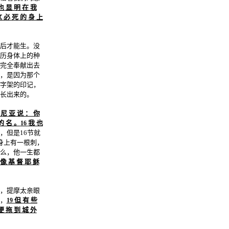
也 显 明 在 我
这 必 死 的 身 上
后才能生。没
历身体上的种
完全奉献出去
，是因为那个
字架的印记，
长出来的。
 尼 亚 说 ： 你
的 名 。
我 也
16
，但是16节就
身上有一根刺，
么，他一生都
 像 基 督 耶 稣
，提摩太亲眼
，
但 有 些
19
便 拖 到 城 外