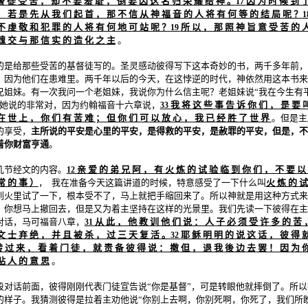
督 徒 受 苦 ， 却 不 要 羞 耻 ， 倒 要 因 这 名 归 荣 耀 给 神 。
因 为 时 候 到 
17
。 若 是 先 从 我 们 起 首 ， 那 不 信 从 神 福 音 的 人 将 有 何 等 的 结 局 呢 ？
1
不 虔 敬 和 犯 罪 的 人 将 有 何 地 可 站 呢 ？
所 以 ， 那 照 神 旨 意 受 苦 的 
19
魂 交 与 那 信 实 的 造 化 之 主
。
的是给那些受苦的基督徒写的。圣灵感动彼得写下这本奇妙的书，两千多年前，
，因为他们在患难里。两千年以后的今天，在这悖逆的时代，神依然用这本书来
兄姐妹。有一次我问一个老姐妹，我说你为什么信主呢？老姐妹说“我在今生有
。她说的非常对，因为约翰福音十六章说，
我 将 这 些 事 告 诉 你 们 ， 是 要 
33
在 世 上 ， 你 们 有 苦 难 ； 但 你 们 可 以 放 心 ， 我 已 经 胜 了 世 界
。但是主
的享受，
主所说的平安是心里的平安，是得救的平安，是赦罪的平安，但是，不
着你财富亨通
。
几节经文的内容。
亲 爱 的 弟 兄 阿 ， 有 火 炼 的 试 验 临 到 你 们 ， 不 要 以
12
常 的 事 ）
， 我在准备今天这篇讲道的时候，特意感受了一下什么叫
火 炼 的 试
到火里试了一下，根本受不了，马上就把手缩回来了。所以神就是用这种方式来
，你想马上撤回去，但是又为着主坚持在这样的光景里。我们先读一下彼得在主
对话，马可福音八章，
从 此 ， 他 教 训 他 们 说 ： 人 子 必 须 受 许 多 的 苦 
31
文 士 弃 绝 ， 并 且 被 杀 ， 过 三 天 复 活 。
耶 稣 明 明 的 说 这 话 ， 彼 得 
32
 过 来 ， 看 着 门 徒 ， 就 责 备 彼 得 说 ： 撒 但 ， 退 我 後 边 去 罢 ！ 因 为 
贴 人 的 意 思
。
段对话前面，彼得刚刚代表门徒宣告说“你是基督”，可是转眼他就摔倒了。所
的样子。我猜测彼得是拉着主劝他说“你别上去啊，你别死啊，你死了，我们所