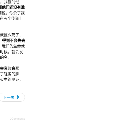
，我就问他
而他们还没有准
前说，你杀了我
就在五个传道士
就这么死了，
，得到不会失去
，我们的生命就
时候，就会发
的名。
会衰败会死
了轻省的脚
火中的见证，
下一页
JComments