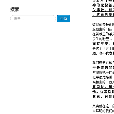
若 为 作 基 
16
神 的 家 起 首 
搜索
仅 得 救 ， 那 
， 将 自 己 灵 
请
查询
输
彼得前书特别
入
鼓励主的门徒
要
在苦难里的弟
查
永生的盼望”
询
面 有 平 安 。 
的
是这个世界上
内
容
顺，也不代表
我们逐节看这
乎 是 遭 遇 非 
时候就把手伸
似乎很难接受
候和主的一段
祭 司 长 ， 和 
他 。
耶 稣 转
33
意 思 ， 只 体 
其实就在这一
常鲜明的我们