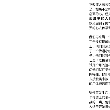
不知道大家读
了
，如果不是
必死的心。经
那 城 里 的 人 
罗又回到了路
死的心去传福
我们再来看一
完全没有接触
士，他们知道
了一个传道小
子，他们的孩
让奥卡族接受
过几个月的这
间他们就在奥
的接触。他们
去接触奥卡族
的尸体顺流而
这件事发生后
个传道士的妻
战的士兵，他
人终于开始接