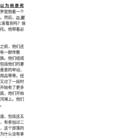
以 为 他 是 死
罗是抱着一个
。然后，
对
21
大家看到吗？保
托。他带着必
之前，他们还
有一群传教
族。他们组成
包括他们的妻
善意的举动，
用品等等。经
又过了一段时
开始有了更多
底，他们开始
河滩上。他们
。
道，包括这五
，有参加过二
，这个部落的
为什么没有拿