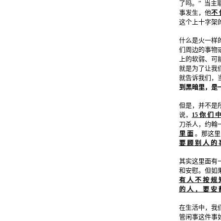
了吗。” 当
事发生，他
不 
这个上十字架
什么是火一样
们周边的事物
上的软弱、可
就是为了让我
就告诉我们，
到黑暗里，是
但是，并不是
说，
你 们 中
15
刀杀人，约翰
里 面
。那这里
要 顾 别 人 的
其实这里面有
和安慰。但如
有 人 不 按 规 
的 人 ， 要 安 
在生活中，我
管闲事这件事