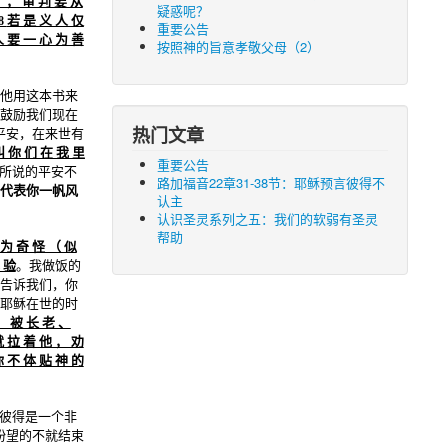
了 ， 审 判 要 从
疑惑呢？
若 是 义 人 仅
8
重要公告
人 要 一 心 为 善
按照神的旨意孝敬父母（2）
他用这本书来
鼓励我们现在
热门文章
平安，在来世有
叫 你 们 在 我 里
重要公告
所说的平安不
路加福音22章31-38节：耶稣预言彼得不
代表你一帆风
认主
认识圣灵系列之五：我们的软弱有圣灵
帮助
 为 奇 怪 （ 似
 验
。我做饭的
告诉我们，你
耶稣在世的时
， 被 长 老 、
就 拉 着 他 ， 劝
你 不 体 贴 神 的
以彼得是一个非
盼望的不就结束