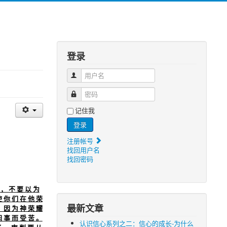
登录
用户名
密码
记住我
登录
注册帐号
找回用户名
找回密码
 ， 不 要 以 为
使 你 们 在 他 荣
最新文章
； 因 为 神 荣 耀
闲 事 而 受 苦 。
认识信心系列之二：信心的成长-为什么