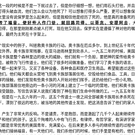
这一段的时候是不是一下就过去了，但是你仔细想一想，他们用石头打他，并且
打得头破血流，他们怎么会以为他死了？可以想象打得多么严重，更可以想象保
文里没有说保罗是怎么起来的，但是我相信他是经历了死的，他是真的准备死的
传 了 福 音 ， 使 好 些 人 作 门 徒 ， 就 回 路 司 得 、 以 哥 念 、 安 提 阿 去
，
司得，在那里刚刚差点被人打死，现在他又回去。保罗实在是遵循了神对他的嘱
音，最终为主死在十字架上。
个现实中的例子，叫拯救奥卡族的行动。奥卡族在厄瓜多尔，到上世纪五十年代
过外界。奥卡族非常残暴，在亚马逊雨林里到处杀人，一九五二年的时候，美国
奥卡族是整个森林里边的很大的威胁，他们就有一个负担，要把神的爱传给奥卡
组，被称为飞行传道士。他们花了很多时间做准备，他们学习了奥卡族的语言，
子都一起来学习。又买了各种设备，各种食品和医疗卫生用品。希望能透过这些
他们。他们每天都会从营地飞到奥卡族部落居住地，空投给他们食品、工具，日
样的接触，他们发现有些奥卡族的人开始对他们挥手，还扔给他们一些小礼物。
卡族部落居住地旁边的一条小河的河滩上建立了一个临时的营地，他们和奥卡族
很受鼓励，写信告诉家人说我们看到了神在我们生命中所做的工。一九五五年年
，但是在一九五六年的一月，这五个传道士一夜之间全部被奥卡族用长矛杀死在
下，漂到了很远的地方，被当地的其他传道士发现，把这消息告诉了他们的家人
，产生了非常大的反响。不是谴责，不是抱怨，而是激起了几千个人起来继续传
子和他们的孩子。这五个殉难的人中有飞行员，有律师，有哲学家，有演讲学家
们都是非常优秀的美国青年，充满爱心。在后来更多人参与的继续传道的过程中
纳他们接纳福音，有一天他们问，我们杀他们的时候，他们手里是有枪的，他们