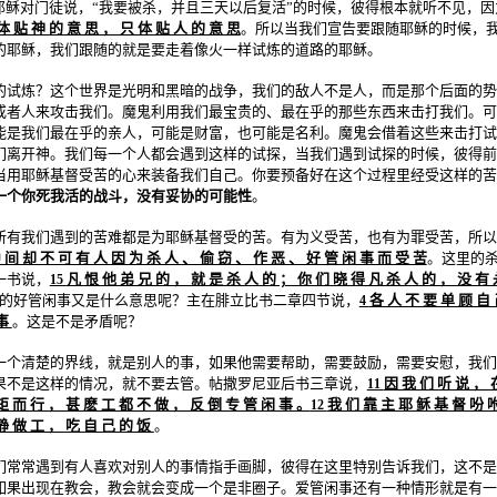
主耶稣对门徒说，“我要被杀，并且三天以后复活”的时候，彼得根本就听不见，
体 贴 神 的 意 思 ， 只 体 贴 人 的 意 思
。所以当我们宣告要跟随耶稣的时候，
的耶稣，我们跟随的就是要走着像火一样试炼的道路的耶稣。
的试炼？这个世界是光明和黑暗的战争，我们的敌人不是人，而是那个后面的势
或者人来攻击我们。魔鬼利用我们最宝贵的、最在乎的那些东西来击打我们。可
能是我们最在乎的亲人，可能是财富，也可能是名利。魔鬼会借着这些来击打试
们离开神。我们每一个人都会遇到这样的试探，当我们遇到试探的时候，彼得前
当用耶稣基督受苦的心来装备我们自己。你要预备好在这个过程里经受这样的苦
一个你死我活的战斗，没有妥协的可能性
。
所有我们遇到的苦难都是为耶稣基督受的苦。有为义受苦，也有为罪受苦，所以
 间 却 不 可 有 人 因 为 杀 人 、 偷 窃 、 作 恶 、 好 管 闲 事 而 受 苦
。这里的
一书说，
凡 恨 他 弟 兄 的 ， 就 是 杀 人 的 ； 你 们 晓 得 凡 杀 人 的 ， 没 有 
15
的好管闲事又是什么意思呢？主在腓立比书二章四节说，
各 人 不 要 单 顾 自 
4
 事
。这是不是矛盾呢？
一个清楚的界线，就是别人的事，如果他需要帮助，需要鼓励，需要安慰，我们
果不是这样的情况，就不要去管。帖撒罗尼亚后书三章说，
因 我 们 听 说 ， 
11
矩 而 行 ， 甚 麽 工 都 不 做 ， 反 倒 专 管 闲 事 。
我 们 靠 主 耶 稣 基 督 吩 
12
静 做 工 ， 吃 自 己 的 饭
。
们常常遇到有人喜欢对别人的事情指手画脚，彼得在这里特别告诉我们，这不是
如果出现在教会，教会就会变成一个是非圈子。爱管闲事还有一种情形就是有一