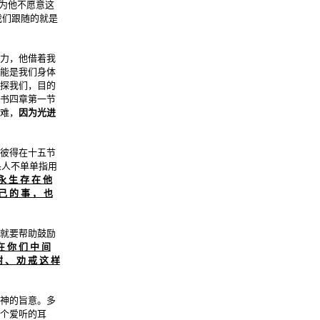
因为他不愿意这
我们跟随的就是
力，他借着我
能是我们身体
探我们，目的
书四章第一节
难，
因为光进
彼得在十五节
杀人不单单指用
永 生 存 在 他
己 的 事 ， 也
就要帮助鼓励
在 你 们 中 间
咐 、 劝 戒 这 样
神的旨意。多
个爱听的耳