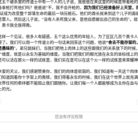
这五个被杀害的传道士中有一个人的儿子说，我爸爸在来这里的时候是带着枪的
备拿枪打死他们吗？爸爸说“不，我不会开枪的，
因为我们已经准备好上天堂，
见证成为改变整个部落生命的最后一块压舱石。他们的酋长就来到这个儿子的面
是罪人。然后这儿子说，“没有人杀死我父亲，是他自愿献出自己的生命的”。
，奥卡族全族得救。
这样一个见证，很多人有疑惑，五个这么优秀的年轻人，为了区区几百个奥卡人
得了。我们可以用一个传道士的一句话来回答这个问题，他说
“舍去不能存留的
是愚昧的
”。弟兄姐妹们，当我们把地上肉体上的这些跟我们的关系放下的时候
个维度，就是以永生为基础的维度。当我们把我们的眼光放在永生的坐标线上的
是可以活在那火一样的试炼里，我们实在是可以在这个火一样的试炼里来荣耀神
亲爱的天父，我们感谢赞美你，我们的肉体是软弱的，我们知道有一天这个肉体
们知道因着你十字架上的救赎，我们得着永生的时候，我们在这个世界上就充满
世界任何的牵绊都不能阻止我们跟随你。让我们每一个人都能够成为主你在血与
上的光。
您没有评论权限