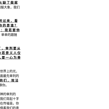
火 缺 了 柴 就
驯服大象，我们
转 过 来 ， 看
你 的 是 谁 ？
 ： 我 若 要 他
，单单的跟随
了 ， 审 判 要 从
若 是 义 人 仅
8
人 要 一 心 为 善
世界上的光，
面最先审判的
 他 们 ， 效 法
察你。
神的审判的
我们背起十字
在传福音。你
借着我们的患