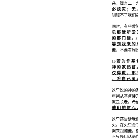
朵。箴言二十
必 熄 灭 ； 无 
驯服不了我们
同时，有些爱
见 耶 稣 所 爱 
的 那 门 徒 。
2
等 到 我 来 的 
他，不要看周
若 为 作 基 
16
神 的 家 起 首 
仅 得 救 ， 那 
， 将 自 己 灵 
这里说的神的
审判从基督徒
就是长老。希伯
他 们 的 信 心 
这里还告诉我
火。在火里金
架来跟随他。
不只是用话语