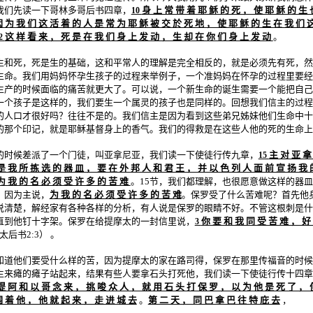
我们先读一下哥林多哥后书四章，
身 上 常 带 着 耶 稣 的 死 ， 使 耶 稣 的 生 
10
 为 我 们 这 活 着 的 人 是 常 为 耶 稣 被 交 於 死 地 ， 使 耶 稣 的 生 在 我 们 
这 样 看 来 ， 死 是 在 我 们 身 上 发 动 ， 生 却 在 你 们 身 上 发 动
。
2
生和死，死是生的基础，这和平常人的理解是完全相反的，就是必须先有死，然
生命。我们用妈妈怀孕生孩子的过程来举例子，一个准妈妈在怀孕的过程里要经
生产的时候面临的痛苦就更大了。可以说，一个新生命的诞生需要一个能把自己
一个孩子是这样的，我们要生一个属灵的孩子也是同样的。回想我们信主的过程
的人口才很好吗？往往不是的。我们信主是因为看到这些弟兄姊妹他们生命中十
的那个印记，就是耶稣基督身上的香气。我们的得救是在这些人他的死的生命上
的时候差派了一个门徒，叫亚拿尼亚，我们读一下使徒行传九章，
主 对 亚 拿
15
是 我 所 拣 选 的 器 皿 ， 要 在 外 邦 人 和 君 王 ， 并 以 色 列 人 面 前 宣 扬 我 
为 我 的 名 必 须 受 许 多 的 苦 难
。15节，我们都理解，也很愿意做这样的器皿
，因为主说，
为 我 的 名 必 须 受 许 多 的 苦 难
。保罗受了什么苦难呢？首先他
说清楚，解经家有各种各样的分析，有人说是保罗的眼睛不好。不管这根刺是什
直到他钉十字架。保罗在给提摩太的一封信里说，
你 要 和 我 同 受 苦 难 ， 好
3
太后书2:3） 。
知道他们要受什么样的苦，因为提摩太的家在路司得，保罗在那里传福音的时候
生来瘫的瘫子站起来，结果有些人要拿石头打死他，我们读一下使徒行传十四章
提 阿 和 以 哥 念 来 ， 挑 唆 众 人 ， 就 用 石 头 打 保 罗 ， 以 为 他 是 死 了 ， 
 着 他 ， 他 就 起 来 ， 走 进 城 去
。
第 二 天 ， 同 巴 拿 巴 往 特 庇 去
，