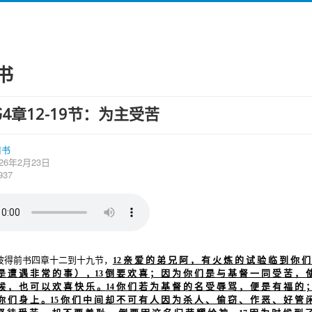
书
4章12-19节：为主受苦
前书
26年2月23日
37
彼得前书四章十二到十九节，
亲 爱 的 弟 兄 阿 ， 有 火 炼 的 试 验 临 到 你 们
12
是 遭 遇 非 常 的 事 ） ，
倒 要 欢 喜 ； 因 为 你 们 是 与 基 督 一 同 受 苦 ， 
13
候 ， 也 可 以 欢 喜 快 乐 。
你 们 若 为 基 督 的 名 受 辱 骂 ， 便 是 有 福 的 
14
你 们 身 上 。
你 们 中 间 却 不 可 有 人 因 为 杀 人 、 偷 窃 、 作 恶 、 好 管 
15