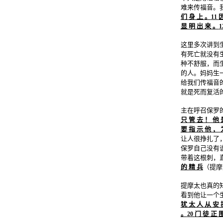
难来传福音。
们 身 上 。
因
11
显 明 出 来 。
1
这里多次讲到
有死亡就没有
种不舒服，而
的人。妈妈生
给我们传福音
就是死而复活
主在呼召保罗
只 管 去 ！ 他 
要 指 示 他 ， 
让人很挣扎了
保罗自己没有
带着这根刺，
的 精 兵
（提摩
提摩太也真的
看到他让一个
犹 太 人 从 安 
。
门 徒 正 围
20