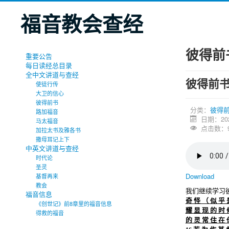
福音教会查经
彼得前
重要公告
每日读经总目录
全中文讲道与查经
彼得前书
使徒行传
大卫的信心
彼得前书
分类：
彼得
路加福音
日期：20
马太福音
点击数：9
加拉太书及雅各书
撒母耳记上下
中英文讲道与查经
时代论
圣灵
Download
基督再来
教会
我们继续学习
福音信息
奇 怪 （ 似 乎 
《创世记》前8章里的福音信息
耀 显 现 的 时 
得救的福音
的 灵 常 住 在 