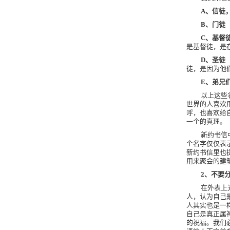
A
、信徒
B
、门徒
C
、基督
是基督徒，是
D
、圣徒
徒，是因为他
E
、弟兄
以上这些
世界的人喜欢
呼，也喜欢给
一个的真理。
新约书信
个名字仅仅表
新约书信里也
用来聚会的建
2
、不要
在外表上
人，认为自己
人其实也是一
自己是真正属
的祝福。我们