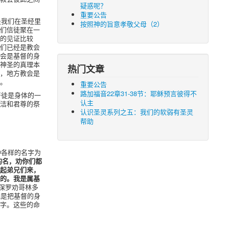
疑惑呢？
重要公告
是我们在圣经里
按照神的旨意孝敬父母（2）
们信徒聚在一
的见证比较
们已经是教会
会是基督的身
神圣的真理本
热门文章
，地方教会是
。
重要公告
路加福音22章31-38节：耶稣预言彼得不
督徒是身体的一
认主
洁和君尊的祭
认识圣灵系列之五：我们的软弱有圣灵
帮助
种各样的名字为
的名，劝你们都
起弟兄们来，
的。我是属基
保罗劝哥林多
式是把基督的身
字。这些的命