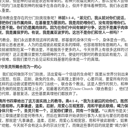
有欠缺，但是神的话语是永远有尊荣的。若神只祝福完美的人，那么没有人会得
不同的门派是看到神的祝福手在各自的身上，但并不意味着神赞同。我们永远要
人重要。
看待教会里存在的分门别类现象呢？
林前
3:1-4
，“弟兄们，我从前对你们说话
得把你们当作属肉体，在基督里为婴孩的。我是用奶喂你们，没有用饭喂你们。
还是不能。你们仍是属肉体的。因为在你们中间有嫉妒分争，这岂不是属乎肉体
说，我是属保罗的。有说，我是属亚波罗的。这岂不是你们和世人一样吗？”
的教会，我们永远要表现这样的真理，即基督的身体只有一个，身体是合一的
容易让恶者进来，人为的造成彼此相爱关系的障碍，也容易限制有恩赐的人。有
类就被限制在某一个教派里，不能服务于更多的人。今天世界上有很多这样的讨
对的呢？这正是撒旦要努力阻碍神的工作。使徒时代那时的教会如此有能力，正
今很难，但我们要尽力去见证和实践基督的身体是一个的真理。
保守圣灵所赐合而为一的心
，我们如何做到不分门别类，活出爱每一个信徒的生命呢？既要从世界分别出
出宽恕、包容、忍耐、赦免的生命。在真理上要持守，心要开阔，要爱所有的信
这样的运动尝试要把所有的门派统一，联合各个教派。这是人想作的努力，和神
最先做的就是在真理上让步，如最著名的西方
Unite Church
（联合教会），他们
的代赎，基督复活，这些基要真理他们都放弃了。
弗所书四章给出了这方面实践上的教导。弗
4:1-4
，“我为主被囚的劝你们，既
的恩相称。凡事谦虚，温柔，忍耐，用爱心互相宽容，用和平彼此联络，竭力保
身体只有一个，圣灵只有一个，正如你们蒙召，同有一个指望。”
以弗所书是关
前三章描述蒙召是何等伟大，然后在第四章开始讲到行事为人就当与蒙召的恩相
度，那就是“凡事谦虚，温柔，忍耐，用爱心互相宽容，用和平彼此联络”。如
个劝勉，今天就不会有这么多的宗派分党了。而做这些事的目的就是要“竭力保