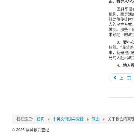
正、教导人学
圣经里没
机构，而是活
就要像使徒时
人的民主方式
做到。那些不
带领地上的教
3
、要小
特腓。“我曾
事，就是他用
兄的人赶出教
4
、地方
上一页
我在这里:
首页
中英文讲道与查经
教会
关于教会的真理
© 2026 福音教会查经