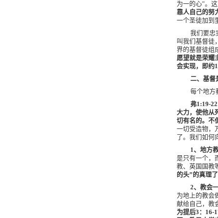
为一的心”。
靠人自己的努
一个圣徒加到
我们要忠
叫我们基督徒
界的基督徒组
愿望就是荣耀
会实现，即约
1
二、基督
每个地方
弗
1:19-22
大力，使他从
切有名的。不
一切受造物，
了。我们如何
1
、地方
是只有一个，
教、英国国教
的头”的真理
2
、教会
为地上的教会
献给自己，教
为提后
3
：
16-1