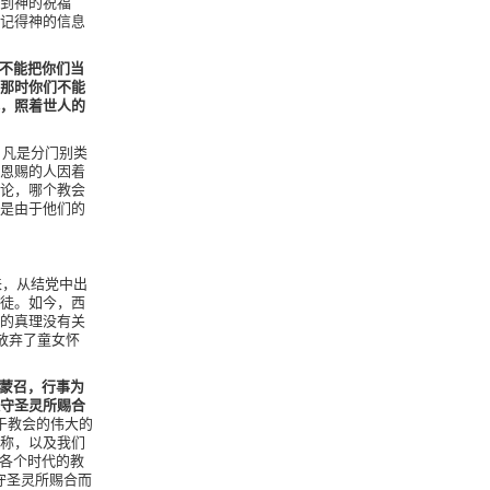
到神的祝福
记得神的信息
，不能把你们当
那时你们不能
，照着世人的
。凡是分门别类
恩赐的人因着
论，哪个教会
是由于他们的
来，从结党中出
徒。如今，西
的真理没有关
放弃了童女怀
然蒙召，行事为
守圣灵所赐合
于教会的伟大的
称，以及我们
果各个时代的教
守圣灵所赐合而