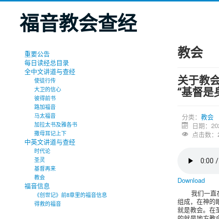
福音教会查经
教会
重要公告
每日读经总目录
全中文讲道与查经
关于教会
使徒行传
“基督是
大卫的信心
彼得前书
路加福音
马太福音
分类：
教会
加拉太书及雅各书
日期：20
撒母耳记上下
点击数：2
中英文讲道与查经
时代论
圣灵
基督再来
教会
Download
福音信息
我们一直
《创世记》前8章里的福音信息
组成，在神的
得救的福音
就是教会。在
的就是地方教