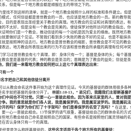
关系，但是每一个地方教会都是顺服在主的带领之下的。
约里找不到这样的清单，就是一个地方教会按照什么样的标准和条件建立。但
的模式，任何信徒都是普世教会的一员，也应该是地方教会的一员。新约教导我
会，目的是表现出圣经里关于教会的真理。地方教会的见证和对真理的表达，有
做的不太好，但是没有一个教会是完美的。使徒保罗对他所访问的教会指出，你
来证明你们是一个教会，推动信徒的每一个动机是因为爱主的缘故。既然地方教
为就要做好这个见证。不管我们看到多少失败的教会不好的见证，也是不能抹杀
任就是按照神的话去行。地方教会是普世教会的缩影，普世教会是不可见的教会
理表达，地方教会所表现出来的行为不应该和普世教会所承载的真理有任何冲突
们学习过普世教会有七个真理，即：身体只有一个；基督是身体的头；每个基
在教会里是基督的代表；神的教会是圣洁的；恩赐是为了教会的益处；信徒是圣
始，我们逐一来看地方教会如何把以上这七个真理表达出来：
只有一个
用名字把自己和其他信徒分离开
可以从教会命名这件事开始为这个真理作见证。今天的基督徒的群体用很多各
些名字就把基督的身体分开了。
林前
1:10-13
，“ 弟兄们，我藉我们主耶稣基督
你们中间也不可分党。只要一心一意彼此相合。因为革来氏家里的人，曾对我提
分争。我的意思就是你们各人说，我是属保罗的。我是属亚波罗的。我是属矶法
分开的吗？保罗为你们钉了十字架吗？你们是奉保罗的名受了洗吗？”
在这里，
，要一心一意彼此相合。
13
节保罗的语气很重，基督徒给自己的群体命名的方
有些地方教会给自己命名是按照自己的国家、有些命名是按照他们属灵领袖的名
是在否认身体只有一个的真理。
圣经里是怎么称呼基督徒的，
这些名字适用于各个地方所有的基督徒：