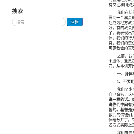
有交往和团契
搜索
我们在新
看到一个属灵
请
查询
起成为地方教
输
好，有的教会
入
了，要表现出
要
体，我们的行
查
身。我们的责
询
可见教会的真
的
之前，我
内
个肢体；圣灵
容
司。
从本讲开
一、身体
1
、不要
我们至少
自己命名，这
说一样的话。
说你们中间有
督的。基督是
教会的信徒们
体给分开了。
名方式实际上
我们来看