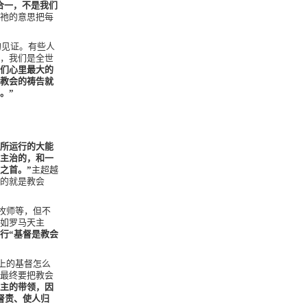
合一，不是我们
祂的意思把每
的见证。有些人
，我们是全世
们心里最大的
教会的祷告就
。”
，所运行的大能
主治的，和一
之首。”
主超越
的就是教会
牧师等，但不
如罗马天主
行“基督是教会
上的基督怎么
最终要把教会
主的带领，因
督责、使人归