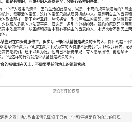
义，都是有益的，叫属神的人得以完全，预备行各样的善事。”
有一个行为规条的清单，因为生活如此复杂，岂是一个死的规章能涵盖的？教
的机体，需要活的带领，这样的带领只能从属灵操练中来。要想明白主的旨意和
代的教会那样，勤于查考圣经，热切祷告，耐心等候主的带领，就一定能得到答
，少数服从多数的办法更容易，但这是一条引向分裂的路。新约的原则只能用新
愿意走依靠基督，从圣经和祷告中耐心等候主的旨意的人，永远也看不到天上荣
会的。
心某些只在口头说服侍主，但实际上却否认基督是教会的头的人，
例如约翰三书
略略地写信给教会，但那在教会中好为首的丢特腓不接待我们。所以我若去，必
恶言妄论我们。还不以此为足，他自己不接待弟兄，有人愿意接待，他也禁止，
会。”他这样的行为就是否认基督是教会的头。
教会的指挥部在天上，不需要受任何地上的组织管辖。
您没有评论权限
系列之四：地方教会如何见证“身子只有一个”和“基督是身体的头”的真理