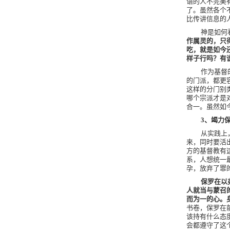
语的人不完美
了。虽然各个
比传讲信息的
神是如何
作属灵的，只
吃，就是如今
样子行吗？有
作为基督
的门派，都更
这样的分门别
哪个宗派才是
合一。虽然如
3
、竭力
从实践上
来，同时要活
方的基督教有
系，人想统一
孕，放弃了罪
保罗在以
人就当与蒙召
而为一的心。
书卷，保罗在
该持有什么态
会都遵守了这