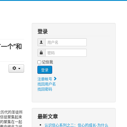
登录
用户名
一个”和
密码
记住我
登录
注册帐号
找回用户名
找回密码
世历代的圣徒所
最新文章
信徒聚集起来
的聚集在一起
认识信心系列之二：信心的成长-为什么
教会彼此之间