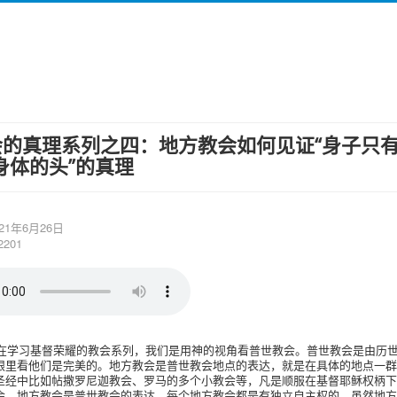
的真理系列之四：地方教会如何见证“身子只有
身体的头”的真理
21年6月26日
201
在学习基督荣耀的教会系列，我们是用神的视角看普世教会。普世教会是由历
眼里看他们是完美的。地方教会是普世教会地点的表达，就是在具体的地点一群
圣经中比如帖撒罗尼迦教会、罗马的多个小教会等，凡是顺服在基督耶稣权柄下
会，地方教会是普世教会的表达，每个地方教会都是有独立自主权的，虽然地方