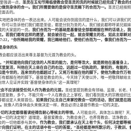
这里强调一点，
圣灵在五旬节降临使教会受圣灵的洗的时候就已经完成了教会的
力做到身体的合一。我们所需要做的是保守圣灵赐下的合而为一。
圣灵已经按照
里面去的。
实地把身体的合一表达出来。人可能会说你到底信的是什么，我们可以讲我们
，你可以告诉他们我们都是圣徒，都是分别为圣的人。我们彼此都称呼弟兄姐妹
成的大家庭的一员。
我们合而为一的基础是基督徒全部都顺服在神的话语上，我
主。若我们都有这样的愿望，就会被召在一起，就会荣耀主的名。如此主耶稣对
7:22
，“你所赐给我的荣耀，我已赐给他们，使他们合而为一，像我们合而为一
是身体的头
教会都应该活出来尊主基督为元首为教会的头。
，“并知道他向我们这信的人所显的能力，是何等浩大，就是照他在基督身上
死里复活，叫他在天上坐在自己的右边，远超过一切执政的，掌权的，有能的，
但是今世的，连来世的也都超过了。又将万有服在他的脚下，使他为教会作万有
万有都服在祂的脚下。基督是教会的头，今天除了天使以外，唯一把敬拜献给主
向世人见证并实践“基督使身体的头”这一真理呢？
教会不应该接受任何人作为教会的元首。
圣经里提到教会有领袖、监督、长老、
而是复数，多个。不能只有一个人在教会之上掌权，我们看到庞大的宗教组织比
等都设定人来居首位。
如果我们让主自己来掌控教会一切的活动，我们就是在践
了。
就像人的身体由头来做决定一样，教会必须让基督作教会一切的决定。
一切的决定都借着读经祷告耐心等候主的带领。
人可能会问，具体怎么做呢？天
做一切的决定呢？道理是，基督爱教会，为教会舍己，也养育教会、洁净教会，
会的一切他都参与其中。
作为教会，我们要承认在天上有个头，任何决定都等候
7
向我们证明，在主的话语中有一切的答案，“圣经都是神所默示的，于教训、