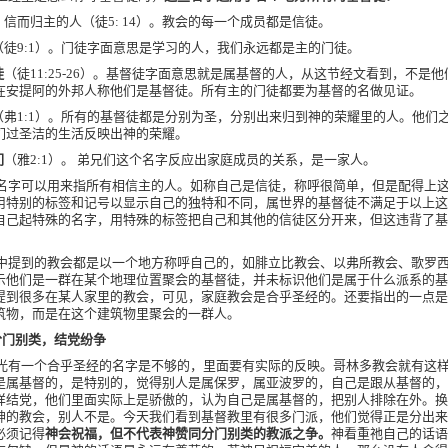
，
信而归主的人（徒
5: 14
）。教会的每一个成员都是信徒。
（徒
9:1
）。门徒字面意思是学习的人，我们永远都是主的门徒。
徒
（徒
11:25-26
）。基督徒字面意思就是属基督的人，从这节经文看到，不是他
在安提阿的外邦人称他们是基督徒。所有主的门徒都要为基督的名做见证。
（弗
1:1
）。所有的基督徒都是分别为圣，分别出来归到神的荣耀里的人。他们
们过圣洁的生活反映出神的荣耀。
们
（雅
2:1
）。 弟兄们这个名字反应出家庭成员的关系，是一家人。
名字可以用来指所有相信主的人。如称自己是信徒，称呼很简单，但是配得上
用特别的标签和记号以显示自己的独特和不同，属世界的基督徒不满足于以上这
自己起特殊的名字，用特殊的标签把自己和其他的信徒区分开来，但这违背了基
中提到的教会都是以一个地方称呼自己的，如腓立比教会、以弗所教会、歌罗
示他们是一群在某个地理位置聚会的基督徒，并未标识他们是属于什么派系的基
提到很多在某人家里的教会，可见，家庭教会是合乎圣经的。还要指出的一点是
筑物，而是在这个建筑物里聚会的一群人。
分门别类，结党纷争
光有一个合乎圣经的名字是不够的，里面要有实际的反映。哥林多教会就有这
是属基督的，是特别的，觉得别人是属保罗，属亚波罗的，自己是跟从基督的，
样结党，他们里面实际上是骄傲的，认为自己是属基督的，把别人排除在外。换
神的教会，别人不是。今天我们看到基督教里有很多门派，他们觉得正是分出来
必须记得
神会祝福，但不代表神赞同分门别类的教派之争。
神看重祂自己的话语