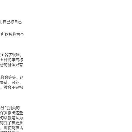
们自己称自己
之所以被称为圣
这个名字很难。
五种简单的称
督的身体只有
西教会等等。这
督徒。另外，
，教会不是指
样分门别类的
保罗指出这些
句话就是认为
得到了神更多
，即使说神话