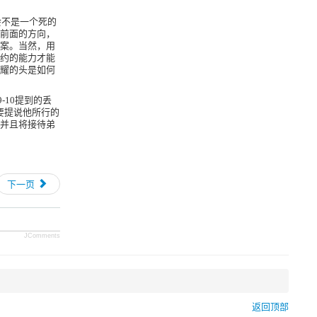
会不是一个死的
前面的方向，
案。当然，用
约的能力才能
耀的头是如何
9-10
提到的丢
要提说他所行的
并且将接待弟
下一页
JComments
返回顶部