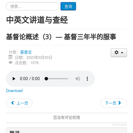
请
查询
输
入
中英文讲道与查经
要
查
询
基督论概述（3）— 基督三年半的服事
的
内
容
分类：
基督论
日期：2023年9月30日
点击数：1576
Download
上一页
下一页
您没有评论权限
JComments