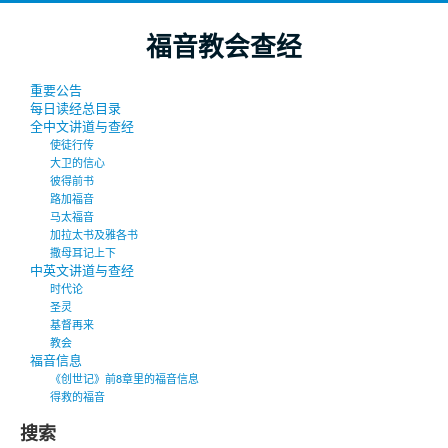
福音教会查经
重要公告
每日读经总目录
全中文讲道与查经
使徒行传
大卫的信心
彼得前书
路加福音
马太福音
加拉太书及雅各书
撒母耳记上下
中英文讲道与查经
时代论
圣灵
基督再来
教会
福音信息
《创世记》前8章里的福音信息
得救的福音
搜索