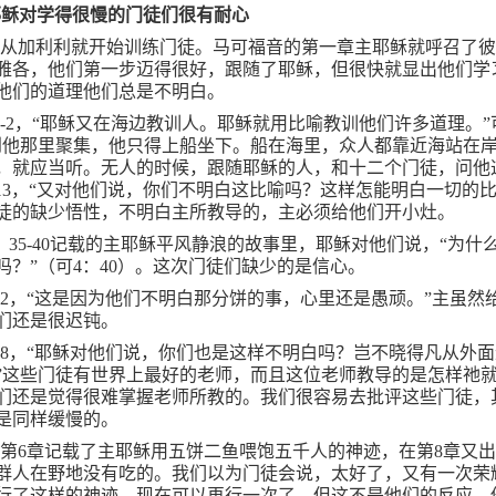
耶稣对学得很慢的门徒们很有耐心
稣从加利利就开始训练门徒。马可福音的第一章主耶稣就呼召了
雅各，他们第一步迈得很好，跟随了耶稣，但很快就显出他们学
他们的道理他们总是不明白。
-2
，“耶稣又在海边教训人。耶稣就用比喻教训他们许多道理。”
到他那里聚集，他只得上船坐下。船在海里，众人都靠近海站在
，就应当听。无人的时候，跟随耶稣的人，和十二个门徒，问他
13
，“又对他们说，你们不明白这比喻吗？这样怎能明白一切的比
徒的缺少悟性，不明白主所教导的，主必须给他们开小灶。
：
35-40
记载的主耶稣平风静浪的故事里，耶稣对他们说，“为什
吗？”（可
4
：
40
）。这次门徒们缺少的是信心。
52
，“这是因为他们不明白那分饼的事，心里还是愚顽。”主虽然
们还是很迟钝。
18
，“耶稣对他们说，你们也是这样不明白吗？岂不晓得凡从外
”这些门徒有世界上最好的老师，而且这位老师教导的是怎样祂
们还是觉得很难掌握老师所教的。我们很容易去批评这些门徒，
是同样缓慢的。
在第
6
章记载了主耶稣用五饼二鱼喂饱五千人的神迹，在第
8
章又
群人在野地没有吃的。我们以为门徒会说，太好了，又有一次荣
行了这样的神迹，现在可以再行一次了。但这不是他们的反应，