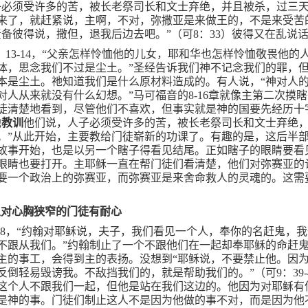
子必须受许多的苦，被长老祭司长和文士弃绝，并且被杀，过三天
来了，就赶紧说，主啊，不对，弥撒亚是来做王的，不是来受苦
责备彼得说，撒但，退我后边去吧。”（可
8
：
33
）彼得又在乱说
：
13-14
，“父亲怎样怜恤他的儿女，耶和华也怎样怜恤敬畏他的
体，思念我们不过是尘土。”圣经告诉我们神不记念我们的罪，
本是尘土。祂知道我们是什么原材料造成的。有人说，“神对人
对人从来就没有什么幻想。”马可福音的
8-16
章就像主第二次摸瞎
徒清楚地看到，尽管他们不喜欢，但事实就是神的国要先经历十
他
教训
他们说，人子必须受许多的苦，被长老祭司长和文士弃绝
。”从此开始，主要教给门徒崭新的功课了。有趣的是，这后半
故事开始，也是以另一个瞎子得看见结尾。正如瞎子的眼睛要看
眼睛也要打开。主耶稣一直在帮门徒们看清楚，他们对弥赛亚的
要一个政治上的弥赛亚，而弥赛亚是来舍命救人的灵魂的。这需
主对心胸狭窄的门徒有耐心
38
，“约翰对耶稣说，夫子，我们看见一个人，奉你的名赶鬼，
不跟从我们。”约翰制止了一个不跟他们在一起却奉耶稣的命赶
主的事工，会得到主的表扬。没想到“耶稣说，不要禁止他。因
反倒轻易毁谤我。不敌挡我们的，就是帮助我们的。”（可
9
：
39-
这个人不跟我们一起，但他是站在我们这边的。他因为对耶稣有
是神的事。门徒们制止这人不是因为他做的事不对，而是因为他