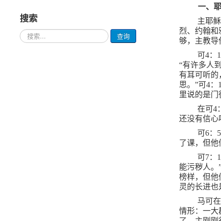
一、
搜索
主耶
烈、约翰和
请
查询
够，主教导
输
入
可
4
：
1
要
“有许多人
查
有耳可听的
询
思。”可
4
：
的
里说的是门
内
容
在可
4
还没有信心
可
6
：
了课，但他
可
7
：
能污秽人。
榜样，但他
灵的长进也
马可
情形：一大
了，主刚刚