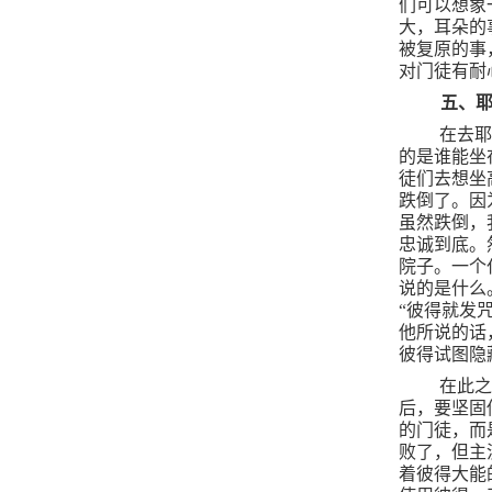
们可以想象
大，耳朵的
被复原的事
对门徒有耐
五、
在去
的是谁能坐
徒们去想坐
跌倒了。因
虽然跌倒，
忠诚到底。
院子。一个
说的是什么
“彼得就发
他所说的话
彼得试图隐
在此之
后，要坚固
的门徒，而
败了，但主
着彼得大能