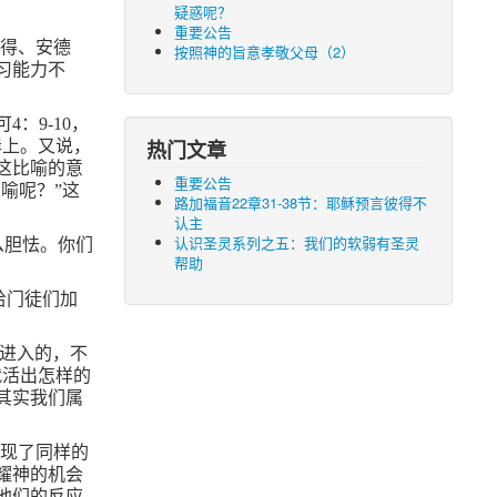
疑惑呢？
重要公告
彼得、安德
按照神的旨意孝敬父母（2）
习能力不
可
4
：
9-10
，
岸上。又说，
热门文章
这比喻的意
重要公告
喻呢？”这
路加福音22章31-38节：耶稣预言彼得不
认主
认识圣灵系列之五：我们的软弱有圣灵
么胆怯。你们
帮助
给门徒们加
面进入的，不
就活出怎样的
其实我们属
出现了同样的
耀神的机会
他们的反应