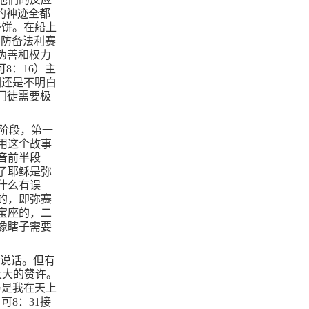
的神迹全都
带饼。在船上
，防备法利赛
伪善和权力
可
8
：
16
）主
们还是不明白
门徒需要极
阶段，第一
用这个故事
音前半段
了耶稣是弥
什么有误
的，即弥赛
宝座的，二
像瞎子需要
口说话。但有
大大的赞许。
乃是我在天上
。可
8
：
31
接