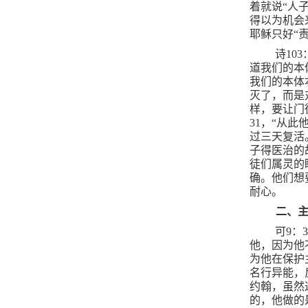
着就说“人
得以为机会
耶稣只好“
诗
103
道我们的本
我们的本体
灭了，而是
样，要让门
31
，“从此
过三天复活
子得医治的
徒们属灵的
确。他们想
耐心。
二、
可
9
：
他，因为他
为他在保护
名行异能，
约翰，虽然
的，他做的