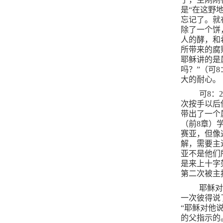
是“在这野
忘记了。就
除了一个饼
人的酵，和
所带来的腐
耶稣讲的是
吗？”（可
8
大的耐心。
可
8
：
2
次按手以后
带出了一个
（前
8
章）
赛亚，但像
解，需要主
亚不是他们
是来上十字
第二次被主
耶稣
一次彼得说
“耶稣对他
的父指示的