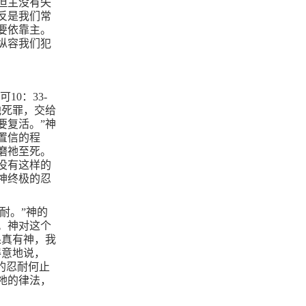
但主没有失
反是我们常
要依靠主。
纵容我们犯
。可
10
：
33-
他死罪，交给
要复活。”神
置信的程
磨祂至死。
没有这样的
神终极的忍
耐。”神的
。神对这个
果真有神，我
得意地说，
的忍耐何止
祂的律法，