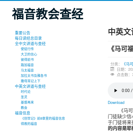
福音教会查经
中英文
重要公告
每日读经总目录
全中文讲道与查经
《马可
使徒行传
大卫的信心
彼得前书
分类：
《马
路加福音
日期：20
马太福音
点击数：3
加拉太书及雅各书
撒母耳记上下
中英文讲道与查经
时代论
圣灵
Download
基督再来
教会
《马
福音信息
门徒缺少信
《创世记》前8章里的福音信息
于门徒将来
得救的福音
的内容是耶