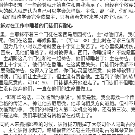
服侍中积累了一些经验就开始自信和自我满足了。曾经有个敬虔
大的敌人就是认为自己可以学会怎样做。主说，离了我，你们就
。我们很难学会完全依靠主，只有藉着失败来学习这个功课了。
耶稣对在工作中睡着的门徒们有耐心
章里，主耶稣带着三个门徒在客西马尼园祷告，主“对他们说，我
死。你们在这里，等候儆醒。”（可
14
：
38
）主此时在寻求三位
，因为几个小时以后祂就要在十字架上受苦了。祂心里极其忧伤
稣回来，见他们睡着了，就对彼得说，西门，你睡觉吗？不能儆醒
）主期盼这几个门徒和祂一起祷告，他们却睡着了；主在祷告，
要上十字架了，他们却在昏睡。在这紧要关头，门徒们好像都不
总要儆醒祷告，免得入了迷惑。你们心灵固然愿意，肉体却软弱了
时候，门徒们让主失望了，但主没有责备他。主看到了他们的软
里是愿意的。可
14
：
50
，“门徒都离开他逃走了。”门徒们不但睡
主没有放弃他们，一直在他们的生命里做工。
1
，“耶和华的话，二次临到约拿说”。如果是我，我会再找一个
合格的传话人。神让他去尼尼微，他却向相反方向逃跑。但神不
次临到约拿。”我们的神是给人第二次机会的神，还有第三次、
不是这样，我们早就没有资格留在战场上了。
祭司的人来抓捕耶稣的时候，彼得拔刀削掉了大祭司仆人马勒古
）。主让彼得收起刀。路加福音还记载主还把马勒古的耳朵又装