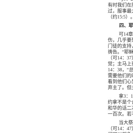
有时我们在
过，服事最
（约
15:5
）
四、
可
14
伤，几乎要
门徒的支持
祷告。“耶
（可
14
：
37
觉；主马上
14
：
38
，“
需要他们的
看到他们心
弃主了。但
拿
3
：
约拿不是个
和华的话二
一百次。若
当大
（可
14
：
47