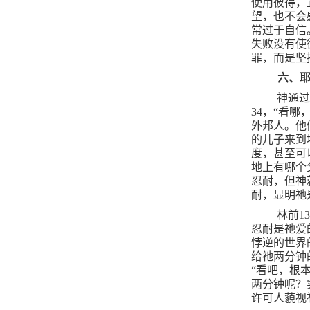
使用彼得，
望，也不会
常过于自信
失败没有使
罪，而是坚
六、
神通
34
，“看哪
外邦人。他
的儿子来到
度，甚至可
地上有哪个
忍耐，但神
耐，显明祂
林前
1
忍耐是祂爱
悖逆的世界
给祂两分钟
“看吧，根
两分钟呢？
许可人藐视