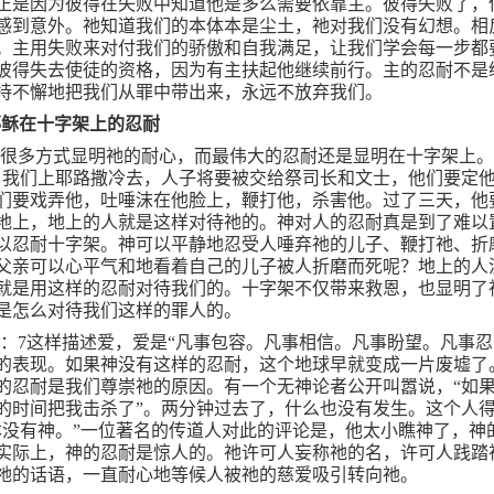
正是因为彼得在失败中知道他是多么需要依靠主。彼得失败了，
感到意外。祂知道我们的本体本是尘土，祂对我们没有幻想。相
。主用失败来对付我们的骄傲和自我满足，让我们学会每一步都
彼得失去使徒的资格，因为有主扶起他继续前行。主的忍耐不是
持不懈地把我们从罪中带出来，永远不放弃我们。
耶稣在十字架上的忍耐
过很多方式显明祂的耐心，而最伟大的忍耐还是显明在十字架上
，我们上耶路撒冷去，人子将要被交给祭司长和文士，他们要定
们要戏弄他，吐唾沫在他脸上，鞭打他，杀害他。过了三天，他
地上，地上的人就是这样对待祂的。神对人的忍耐真是到了难以
以忍耐十字架。神可以平静地忍受人唾弃祂的儿子、鞭打祂、折
父亲可以心平气和地看着自己的儿子被人折磨而死呢？地上的人
就是用这样的忍耐对待我们的。十字架不仅带来救恩，也显明了
是怎么对待我们这样的罪人的。
3
：
7
这样描述爱，爱是“凡事包容。凡事相信。凡事盼望。凡事忍
的表现。如果神没有这样的忍耐，这个地球早就变成一片废墟了
的忍耐是我们尊崇祂的原因。有一个无神论者公开叫嚣说，“如
的时间把我击杀了”。两分钟过去了，什么也没有发生。这个人
本没有神。”一位著名的传道人对此的评论是，他太小瞧神了，神
实际上，神的忍耐是惊人的。祂许可人妄称祂的名，许可人践踏
祂的话语，一直耐心地等候人被祂的慈爱吸引转向祂。