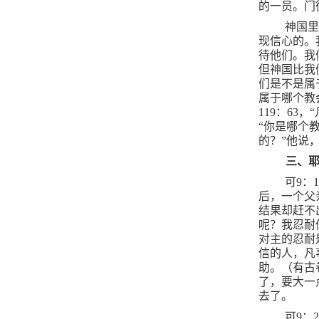
的一员。门
神国
现信心的。
待他们。我
但神国比我
们是不是属
属于哪个教
119
：
63
，
“你是哪个
的？”他说
三、
可
9
：
1
后，一个父
结果却赶不
呢？我忍耐
对主的忍耐
信的人，凡
助。（有古
了，要大一
去了。
可
9
：