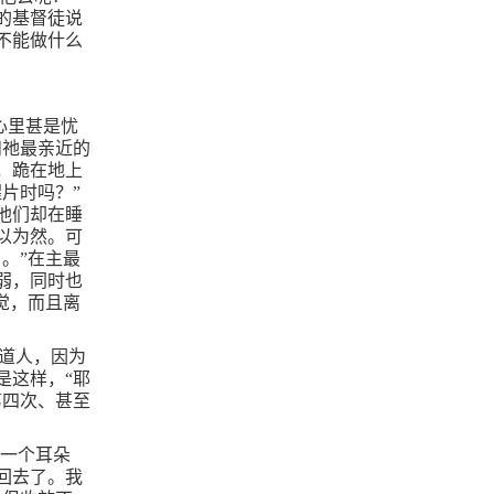
的基督徒说
不能做什么
心里甚是忧
和祂最亲近的
，跪在地上
片时吗？”
他们却在睡
以为然。可
。”在主最
弱，同时也
觉，而且离
传道人，因为
是这样，“耶
第四次、甚至
的一个耳朵
回去了。我