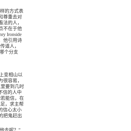
一样的方式表
和尊重去对
看法的人，
点不在于他
ry Ironside
，他引用诗
的传道人，
于哪个分支
上变相山以
为很容易，
这里要到几时
不信的人中
你若能信，在
不足，求主帮
的信心太小
的把鬼赶出
他去呢？”