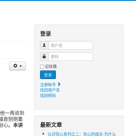
登录
用户名
密码
记住我
登录
注册帐号
找回用户名
找回密码
。他一再说到
福音则侧重
最新文章
耐心。
本讲
认识信心系列之二：信心的成长-为什么