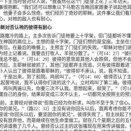
一下主当时会对众人说，“我虽然在这个门徒身上花了三年功夫
事很抱歉。”我们还可以想象以下马勒古当晚回家跟妻子说起他
，他妻子会多么惊奇。他们经历了奇妙的耶稣。这件事让我们看
心，对祂的敌人也有耐心。
耶稣对否认祂的彼得有耐心
耶路撒冷的路上，主多次告诉门徒祂要上十字架，但门徒都听不
在神国的高位上。主想的是十字架，门徒们想的是宝座。主坐在
高位。在最后的晚餐上，主预言了门徒们的失败。“耶稣对他们
为经上记着说，我要击打牧人，羊就分散了。”（可
14
：
27
）“彼
我总不能。”（可
14
：
29
）彼得的意思是其他人会跌倒，但他不
然后，主耶稣就被抓了，其他门徒都弃主而逃，只有彼得跟着进
仆人认出了彼得是跟着耶稣的，“彼得却不承认，说，我不知道
。于是出来，到了前院。鸡就叫了。”（可
14
：
68
）彼得否认了
咒起誓地说，我不认得你们说的这个人。立时鸡叫了第二遍。彼
，鸡叫两遍以先，你要三次不认我。思想起来，就哭了。”（可
1
藏自己的身份，结果却变成三次不认主，一切都完全按照主的预
前，主曾经对彼得说“但我已经为你祈求，叫你不至于失了信心
你的弟兄。”（路
22
：
32
）主没有说你回头以后，我再考虑你能
是说“你回头以后，要坚固你的弟兄”。彼得失败了，但主扶起了
没有放弃他，而是继续在他生命里做工。就在几个星期之后的五
的讲道救了几千人。曾经否认过主的这张嘴现在用来传讲福音。