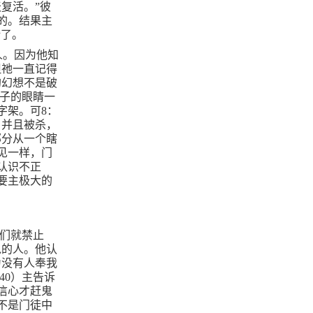
复活。”彼
的。结果主
话了。
人。因为他知
但祂一直记得
的幻想不是破
子的眼睛一
字架。可
8
：
，并且被杀，
部分从一个瞎
见一样，门
认识不正
要主极大的
我们就禁止
鬼的人。他认
为没有人奉我
40
）主告诉
信心才赶鬼
不是门徒中