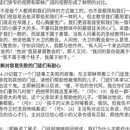
徒们狭窄的视野和耶稣广阔的视野形成了鲜明的对比。
里不是每个人都用和我们同样的方式做工的，也不是都用和我们
我们很容易去批评那些和我们不一样的人，但主教导我们要用爱
们是走在窄路上，但心胸要宽广。我们更容易接受和我们有一致
们的小圈子大的多，不要向其他群体中的基督徒关闭心门。关键
于我们一群的，而是属不属于基督。当有人问著名的圣经教师
Hen
会的，他说他属于大卫的教会。人问他，大卫的教会是什么意思
“凡敬畏你，守你训词的人，我都与他作伴。”有人问一个来访问
教会的？”他说“我是基督教会的”。那人又问，“我问的是你是属
，“我不属于哪个枝子，我属于树干。”
耶稣对容易失败的门徒们有耐心
4-29
记载了一个门徒事工失败的故事。在主耶稣带着三个门徒登
亲找到其他的门徒，请他们帮助他被鬼附的儿子。门徒们本来以
出这个鬼。主耶稣回来以后说，“嗳，不信的世代阿，我在你们
你们要到几时呢？把他带到我这里来吧。”（可
9
：
19
）身处一群
是很大的考验。这个父亲就求主帮助他的儿子。“耶稣对他说，
事都能。”（可
9
：
23
）“孩子的父亲立时喊着说，我信。但我信
卷作立时流泪地喊着说）”（可
9
：
24
）主没有对这位父亲说，你
点的信心才行。主对这位信心很小的父亲也很有忍耐，照他所求
28
，“耶稣进了屋子，门徒就暗暗地问他说，我们为什么不能赶出