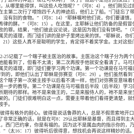
地，从哪里能得饼，叫这些人吃饱呢？”（可
8
：
4
）。他们刚见过
在主第二次行了喂饱四千人的神迹后，他们上了船。“门徒忘了
，没有别的食物。”（可
8
：
14
）“耶稣嘱咐他们说，你们要谨慎
希律的酵。”（可
8
：
15
）。在这里，主耶稣让他们防备的是假冒
败的罪。结果，“他们彼此议论说，这是因为我们没有饼吧。”（
属灵的道理，而门徒们讲的是炉子里烤出来的饼。“耶稣说，你
：
21
）这些人真不是聪明的学生，肯定得不着奖学金。主对这些
2-25
记载了一个瞎子被主医治的故事。主医治这个瞎子分为两个
他能看到了，但看不太清；第二次再按手他就安全看清了。马可
属灵的道理，即门徒们要学习两个功课。第一个功课是在马可福
学到的，即他们认出了耶稣是弥赛亚（可
8
：
29
）。他们虽然看到
这个瞎子第一次被主按手以后看不清一样，他们对弥赛亚意味着
进一步的教导。第二个功课是在马可福音后半段（后半段）学习
所期待的那样。祂不是来做王的，二是来服侍人的，祂不是来坐
架的。门徒们很难明白这一点，需要主带着他们看得更清楚，就
按手。
对彼得有格外的耐心。彼得是说话鲁莽的人，总是不假思索地开
了非常正确的话，就是在可
8
：
29
认出耶稣是基督，而且得到主
说，西门巴约拿，你是有福的。因为这不是属血肉的指示你的，
。”（太
16
：
17
）彼得听后很得意，想找机会再说这样精妙的话