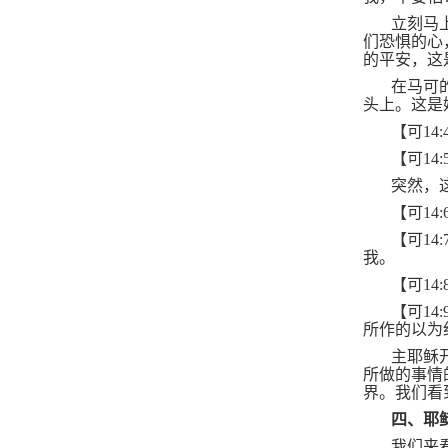
立刻马
们恐惧的心
的平安，这
在马可
头上。这是
【可
14:
【可
14:
突然，
【可
14:
【可
14:
我。
【可
14:
【可
14:
所作的以为
主耶稣
所做的事情
界。我们看
四、耶
我们来