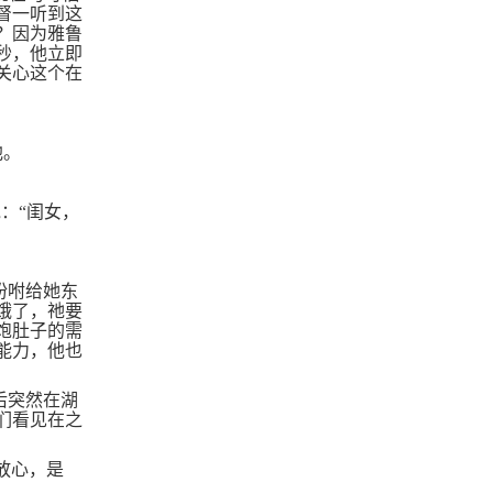
督一听到这
？因为雅鲁
秒，他立即
关心这个在
他。
：“闺女，
。
吩咐给她东
饿了，祂要
饱肚子的需
能力，他也
后突然在湖
们看见在之
放心，是