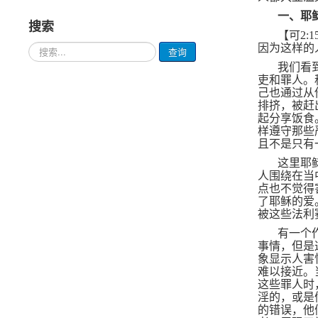
一、耶
搜索
【可
2:1
请
因为这样的
查询
输
我们看
入
吏和罪人。
要
己也通过从
查
排挤，被赶
询
起分享饭食
的
样遵守那些
内
且不是只有
容
这里耶
人围绕在当
点也不觉得
了耶稣的爱
被这些法利
有一个
事情，但是
象显示人害
难以接近。
这些罪人时
淫的，或是
的错误，他