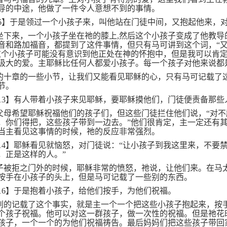
导的中途，他做了一件令人意想不到的事情。
6
】于是领过一个小孩子来，叫他站在门徒中间，又抱起他来，
坐下来，一个小孩子坐在祂的膝上
,
然后这个小孩子变成了他教导
音和路加福音，都提到了这件事情，但只有马可讲到这个词，“
这个小孩子可能没有意识到他正处在神的怀抱中，但是我可以肯
极大的爱。主耶稣比任何人都爱小孩子。每一个孩子对他来说都
的十章的一些小节，让我们又能看见耶稣的心，只有马可记载了
节。
13
】有人带着小孩子来见耶稣，要耶稣摸他们，门徒便责备那些
父母希望耶稣祝福他们的孩子们，但这些门徒拦住他们说，“对不
，你们得把，这些孩子带到一边去。”他们很肯定，主一定还有
当主看见这事情的时候，祂的反应非常强烈。
14
】耶稣看见就恼怒，对门徒说：“让小孩子到我这里来，不要
，正是这样的人。”
子被拒之门外的时候，耶稣非常的愤怒，祂说，让他们来。在马
按手在小孩子的头上，但是马可记载了一些别的东西。
16
】于是抱着小孩子，给他们按手，为他们祝福。
别的记载了这个事实，就是主一个一个把这些小孩子抱起来，按
个孩子祝福。他可以对这一群孩子，做一次性的祝福。但是祂花
孩子，一个一个的为他们祝福祷告。最后妈妈们把这些孩子带回