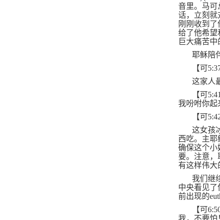
音里。马可
话，立刻就
刚刚收到了
给了他希望
巨大痛苦中
耶稣陪
【可
5:3
这家人
【可
5:4
我吩咐你起
【可
5:4
这女孩
西吃。主耶
确保这个小
要。注意，
有这样伟大
我们继
中央看见了
前出现的
eut
【可
6:5
我，不要怕