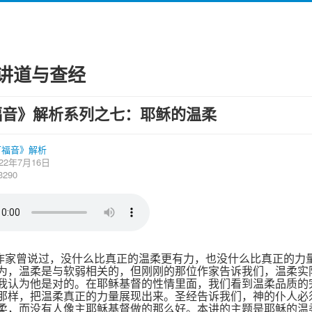
讲道与查经
福音》解析系列之七：耶稣的温柔
可福音》解析
22年7月16日
290
作家曾说过，没什么比真正的温柔更有力，也没什么比真正的力
为，温柔是与软弱相关的，但刚刚的那位作家告诉我们，温柔实
我认为他是对的。在耶稣基督的性情里面，我们看到温柔品质的
那样，把温柔真正的力量展现出来。圣经告诉我们，神的仆人必
柔，而没有人像主耶稣基督做的那么好。本讲的主题是耶稣的温