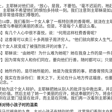
上，主耶稣对他们说，“放心，是我，不要怕。”毫不迟延的，祂
，主耶稣不希望他们的惧怕多持续一刻。我们注意到主耶稣是如
是非常值得我们尊敬的。
的
14
章，我们看到一个女人拿了一瓶特别贵的香膏啊，就浇在主
她爱与奉献的美丽的表达。但是，不是每个人都这么看。
4
】有几个人心中很不喜悦，说：“何用这样枉费香膏呢？
5
】这香膏可以卖三十多两银子周济穷人。”他们就向那女人生气
这个女人就变成了被强烈批评的对象了。
6
】耶稣说：“由她吧！为什么难为她呢？她在我身上作的是一件
7
】因为常有穷人和你们同在，要向他们行善，随时都可以；只
8
】她所作的，是尽她所能的，她是为我安葬的事，把香膏预先
9
】我实在告诉你们：普天之下，无论在什么地方传这福音，也
纪念。”
开始为这个女人辩护。主耶稣把她从别人的批评当中救出来，并
的价值。然后主给了她一个美丽的应许，她这奉献的行为，将会
到在这里门徒是在批评，而主是在同情。我们再一次看到主那美
稣对待小孩子时的温柔
看马可福音的九章。主对小孩子有特别的爱，这里我们看到主在