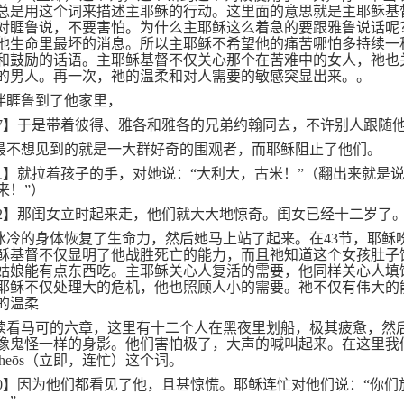
总是用这个词来描述主耶稣的行动。这里面的意思就是主耶稣基
对睚鲁说，不要害怕。为什么主耶稣这么着急的要跟雅鲁说话呢
他生命里最坏的消息。所以主耶稣不希望他的痛苦哪怕多持续一
和鼓励的话语。主耶稣基督不仅关心那个在苦难中的女人，祂也
的男人。再一次，祂的温柔和对人需要的敏感突显出来。。
伴睚鲁到了他家里，
7
】于是带着彼得、雅各和雅各的兄弟约翰同去，不许别人跟随
最不想见到的就是一大群好奇的围观者，而耶稣阻止了他们。
1
】就拉着孩子的手，对她说：“大利大，古米！”（翻出来就是说
来！”）
2
】那闺女立时起来走，他们就大大地惊奇。闺女已经十二岁了
冰冷的身体恢复了生命力，然后她马上站了起来。在
43
节，耶稣
稣基督不仅显明了他战胜死亡的能力，而且祂知道这个女孩肚子
姑娘能有点东西吃。主耶稣关心人复活的需要，他同样关心人填
耶稣不仅处理大的危机，他也照顾人小的需要。祂不仅有伟大的
的温柔
续看马可的六章，这里有十二个人在黑夜里划船，极其疲惫，然
像鬼怪一样的身影。他们害怕极了，大声的喊叫起来。在这里我
heōs
（立即，连忙）这个词。
0
】因为他们都看见了他，且甚惊慌。耶稣连忙对他们说：“你们
！”