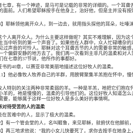
音七章，有一个神迹，是马可是记载的非常的详细的。一个耳聋
的面前。人们希望耶稣按手在他身上，治好他，但是主并没有按
3
】耶稣领他离开众人，到一边去，就用指头探他的耳朵，吐唾
这个人离开众人。为什么主要这样做呢？其实不难理解，因为这
生当中听到的第一个声音了。如果他在人群中，众人忙碌嘈杂的
见过声音的可怜人。耶稣对这个耳聋舌节的人的需要非常的敏感
一个偏僻安静的地方去了。我们再一次看到主非凡的温柔和对人
们在七章的
37
节说，他所作的事都好。
亚书的
40
章，以赛亚非常美丽地描述这位好牧人的温柔。
11
】他必像牧人牧养自己的羊群，用膀臂聚集羊羔抱在怀中，慢
牧人特别的关注两种非常柔弱的羊。一种是羊羔，祂把它们抱在
小羊的，祂是慢慢的，温柔的引导他们的。这位好牧人知道怎么
需要，能够属于这样一位好牧人是多么美好的事情啊。
稣对待受苦的人的温柔
些在苦难中的人，显示了极大的温柔。
2
】有一个管会堂的人，名叫睚鲁，来见耶稣，就俯伏在他脚前
3
】再三地求他说：“我的小女儿快要死了，求你去按手在她身上