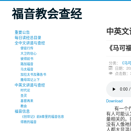
福音教会查经
中英文
重要公告
每日读经总目录
全中文讲道与查经
《马可
使徒行传
大卫的信心
彼得前书
分类：
《马
路加福音
日期：20
马太福音
点击数：3
加拉太书及雅各书
撒母耳记上下
中英文讲道与查经
时代论
圣灵
Download
基督再来
教会
有一个
福音信息
有人可能认
《创世记》前8章里的福音信息
量相关的。
得救的福音
没有人像祂
人都大显温