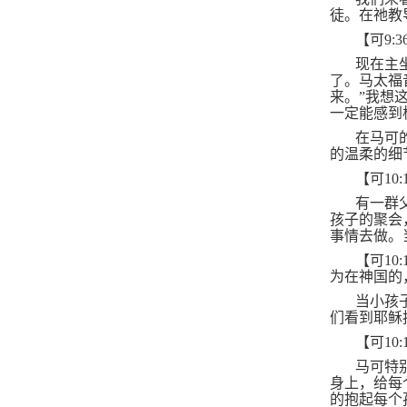
徒。在祂教
【可
9:3
现在主
了。马太福
来。”我想
一定能感到
在马可
的温柔的细
【可
10:
有一群
孩子的聚会
事情去做。
【可
10:
为在神国的
当小孩
们看到耶稣
【可
10:
马可特
身上，给每
的抱起每个