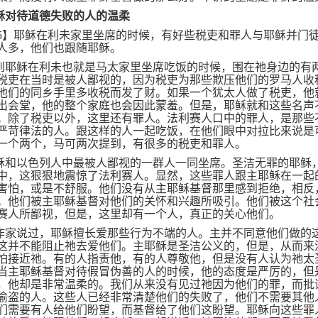
稣对待道德失败的人的温柔
5
】耶稣在利未家里坐席的时候，有好些税吏和罪人与耶稣并门
人多，他们也跟随耶稣。
到耶稣在利未也就是马太家里坐席吃饭的时候，围在祂身边的有
税吏在当时是被人鄙视的，因为税吏为那些欺压他们的罗马人收
他们的同乡手里多收税而发了财。如果一个犹太人做了税吏，他
出会堂，他的整个家庭也会因此蒙羞。但是，耶稣就和这些名声
。除了税吏以外，这里还有罪人。法利赛人口中的罪人，是那些
严苛律法的人。跟这样的人一起吃饭，在他们眼中对拉比来说是
一个两个，马可两次提到，有很多的税吏和罪人。
稣和以色列人中最被人鄙视的一群人一同坐席。圣洁无罪的耶稣
中，这狠狠地震惊了法利赛人。显然，这些罪人跟主耶稣在一起
害怕，或是不舒服。他们没有从主耶稣基督那里感到拒绝，相反
。他们被主耶稣基督对他们的关怀和兴趣所吸引。他们被这个社
赛人所鄙视，但是，这里却有一个人，真正的关心他们。
作家说过，耶稣擅长爱那些行为不端的人。主并不同意他们做的
这并不能阻止祂去爱他们。主耶稣是圣洁公义的，但是，从而来
怕接近祂。有的人指责他，有的人尊敬他，但是没有人认为祂太
当主耶稣基督对待假冒伪善的人的时候，他的态度是严厉的，但
，他却是非常温柔的。我们从来没有见过祂因为他们的罪，而批
偷盗的人。这些人已经非常清楚他们的失败了，他们不需要其他
们需要有人给他们盼望，而基督给了他们这盼望。耶稣向这些罪