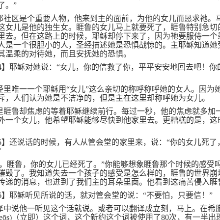
了。”
那社区是个重要人物，他来到主的面前，为他的女儿而恳求祂。
这女儿是他的独生女。睚鲁的女儿马上就要死了，睚鲁特别急切
里去。但在这路上的时候，耶稣却停下来了，因为祂要服侍一个
人是一个很胆小的人，圣经描述她是恐惧战惊的。主耶稣知道她
其温柔的对待她，而且安抚她的恐惧。
4
】耶稣对她说：“女儿，你的信救了你，平平安安地回去吧！你
经里唯一一个耶稣用“女儿”这么亲切的称呼称呼她的女人。因为
斥，人们认为她是不洁净的，但是主在这里却称呼她为女儿。
里睚鲁却焦虑的等着耶稣继续前行。每过一秒，他的焦虑就多加
外一个女儿，他希望耶稣能够尽快到他家里去。更糟糕的是，这
5
】还说话的时候，有人从管会堂的家里来，说：“你的女儿死了
”
了，睚鲁，你的女儿已经死了。”你能够想象睚鲁那个时候的感受
摧毁了。我知道失去一个孩子的感受是怎么样的，睚鲁的世界崩
传递的消息，也进到了我们主的耳朵里面。他看到这痛苦侵入睚
6
】耶稣听见所说的话，就对管会堂的说：“不要怕，只要信！”
译中说他一听见这个话就说。或者可以翻译成立刻，马上。在希
eōs)
（立即）这个词，这个新约这个词被使用了
80
次，有一半出