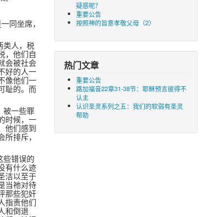
疑惑呢？
重要公告
按照神的旨意孝敬父母（2）
徒一同坐席，
两类人，税
税，他们自
就会被社会
热门文章
不好的人一
重要公告
不像他们一
路加福音22章31-38节：耶稣预言彼得不
可耻的。而
认主
认识圣灵系列之五：我们的软弱有圣灵
，被一些罪
帮助
的时候，一
，他们感到
会所排斥，
这些错误的
没有什么迹
圣洁以至于
是当祂对待
评那些犯奸
人指责他们
人和倒退