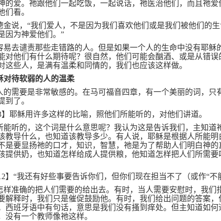
神的爱。祂跟他们一起吃饭，一起说话，祂医治他们，而且祂爱
他们看。
德金说，“我们爱人，不是因为我们喜欢他们或是我们被他们的生
是因为神爱他们。”
容易去谴责那些走错路的人。但是如果一个人的生命中没有耶稣
能对他们有什么期待呢？很自然，他们可能会酗酒、或是从错误
对这些人，是满有温柔和同情的，我们也应该这样做。
稣对待软弱的人的温柔
人的需要是非常敏感的。在马可福音四章，有一个美丽的词，只
提到了。
3
】耶稣用许多这样的比喻，照他们所能听的，对他们讲道。
所能听的，这个词是什么意思呢？我认为这是告诉我们，主知道
该教导什么，也知道该教导多少。有人说，耶稣是根据人所能明
不是要显扬祂的口才，知识，智慧，祂是为了帮助人们明白神的
孩提供奶，也知道怎样给成人提供粮，他知道怎样把人们所需要
12
】“我还有好些事要告诉你们，但你们现在担当不了（或作“不
怎样准确的把人们需要的给出去。有时，当人需要安慰时，我们
要解释时，我们只是催促鼓励他。有时，我们给出问题的答案，
。西班牙语中有句话，意思是我们没有搔到痒处。但主知道如何
，没有一个教师像祂这样。