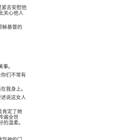
赶紧去安慰他
此关心他人
耶稣基督的
。
美事。
是你们不常有
浇在我身上。
要述说这女人
且肯定了她
传遍全世
好的温柔。
教导祂的门