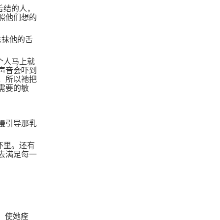
舌结的人，
照他们想的
沫抹他的舌
个人马上就
声音会吓到
，所以祂把
需要的敏
慢引导那乳
怀里。还有
去满足每一
，
，使她痊