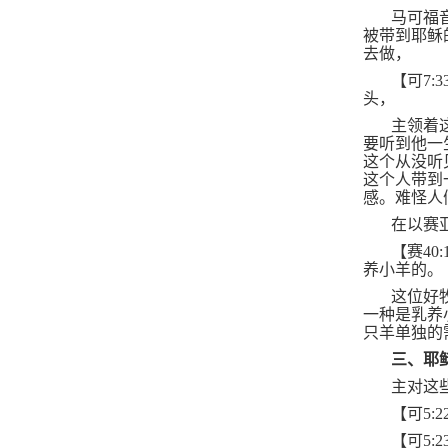
马可福
被带到耶稣
去做，
【可
7:3
头，
主领着
要听到他一
这个从没听
这个人带到
感。难怪人
在以赛
【赛
40:
养小羊的。
这位好
一种是乳养
只羊单独的
三、耶
主对这
【可
5:2
【可
5:2