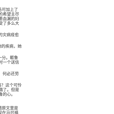
马可加上了
的希望主尽
患血漏的妇
受了多么大
的灾病痊愈
她的疾病，她
一分。睚鲁
时一个送信
，何必还劳
吗？这个可怜
塌了。但是
鲁的心。
腊原文里是
现在马可福