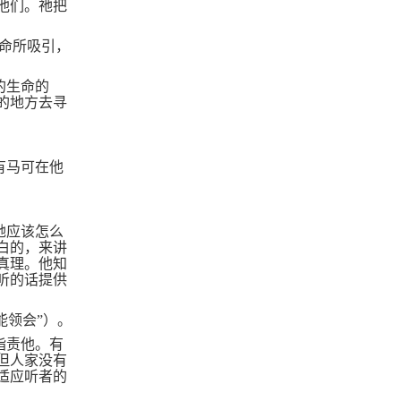
他们。祂把
命所吸引，
的生命的
的地方去寻
有马可在他
祂应该怎么
白的，来讲
真理。他知
听的话提供
能领会”）。
指责他。有
但人家没有
适应听者的