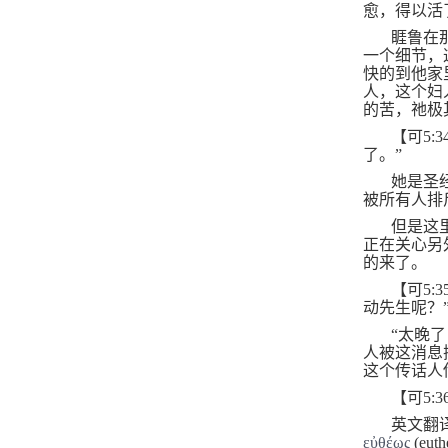
愈，得以活
睚鲁在
一个细节，
快的到他家
人，这个妇
的苦，祂极
【可
5:3
了。”
她是圣
被所有人排
但是这
正在关心另
的来了。
【可
5:3
动先生呢？
“太晚
人被这消息
这个传话人
【可
5:3
英文翻
εὐθέως
(euth