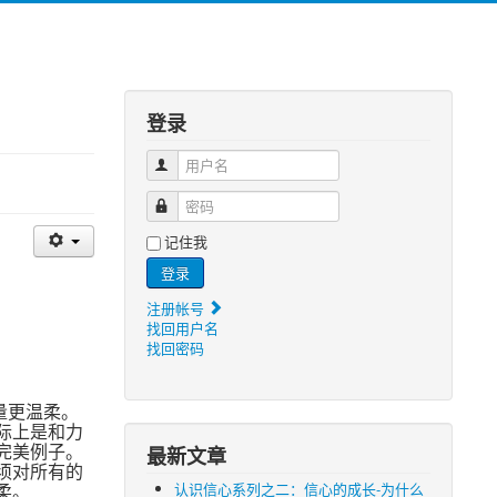
登录
用户名
密码
记住我
登录
注册帐号
找回用户名
找回密码
量更温柔。
际上是和力
完美例子。
最新文章
须对所有的
认识信心系列之二：信心的成长-为什么
柔。