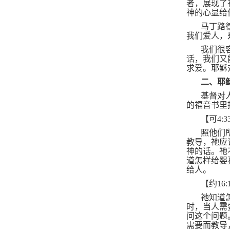
者，展现了
神的心显给
马丁路
我们爱人，
我们很
话，我们又
求爱。耶稣
二、耶
基督对
的福音书里
【可
4:3
照他们
教导，祂应
神的话。祂
道怎样给婴
给人。
【约
16:
祂知道
时，当人需
问这个问题
需要而教导