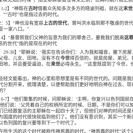
：
1-2
】“神既在
古时
借着众先知多次多方的晓谕列祖，就在这
末世
。”“古时”也是指过去的时代。
2
：
5
】“神也没有宽容
上古的世代
，曾叫洪水临到那不敬虔的世
亚一家八口。”
：
4
】“基督照我们父神的旨意为我们的罪舍己，要救我们脱离
这
罪恶的世代”指的是现在的时代
：
29-30
】“耶稣说：‘我实在告诉你们：人为我和福音，撇下房屋
父母、儿女、田地，没有不在
今世
得百倍的，就是房屋、弟兄、
田地，并且要受逼迫，在
来世
必得永生。’”这里既提到了今世，
些经文能看出，神的心里和思想里是有不同的世代的。问题是我
代分割开来，梳理清楚，以便帮助我们更好地明白神在过去、现
的？
：
6-7
】“他们聚集的时候，问耶稣说：‘主啊，你复兴以色列国就
对他们说：‘父凭着自己的权柄所定的时候、日期，不是你们可以知
们已经跟复活的主耶稣在一起四十天了，但他们对神的时间还是
为国度的时代很快就临到他们了。他们没有意识到，其实一个新
以色列国的复兴要等到下一个时代了。
在所生活的这个时代被称作神恩典的时代。“神恩典的时代”这个