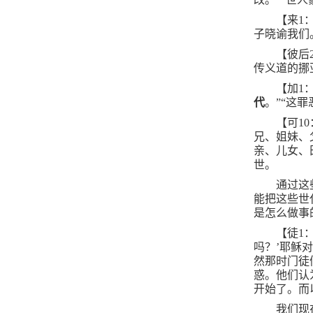
【来
1
子晓谕我们
【彼后
传义道的挪
【加
1
代
。”“这
【可
10
兄、姐妹、
亲、儿女、
世。
通过这
能把这些世
是怎么做事
【徒
1
吗？’耶稣
然那时门徒
惑。他们认
开始了。而
我们现