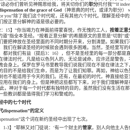
“谅必你们曾听见神赐恩给我，将关切你们的
职分
托付我”“
If inde
dispensation of the grace of God
（神恩典的时代，或译为职分）
w
or you
”除了我们这个时代呢，还有其他六个时代。理解圣经中的
们按正意分解神的道是很必要的。
2
：
15
】“你当竭力在神面前得蒙喜悦，作无愧的工人，
按着正意
理的道”指全本圣经。“按着正意分解”的希腊原文的意思是“切割”或
们要把神放在圣经里面的不同时期分开来，分割清楚。如果我们
，我们在解读圣经的时候就会遇到很多困难。当然，圣经里写的
，都对我们有益（提后
3
：
16
），但不是圣经里的每一部分都是
在律法时代，凡是给以色列人的，无论是诫命、应许还是警告，
教会身上。保罗在罗马书里教导我们说我们现在不是在律法之下
的目的不是给我们生命，而是为了让我们知罪。再如，神给以色
制也不能适用于今天的我们。还有，在最初的时代，神直接给亚
应用在我们的身上。但是神把这些都写下来，对于我们理解神是
因此，神对于每一个时代都有独特的目的，虽然我们没有生活在
一些教训都是值得我们学习和警戒的。
经中的七个时代
代
dispensation
”的定义
spensation
”这个词在新约圣经中出现了七次。
：
1-3
】“耶稣又对门徒说：‘有一个财主的
管家
，别人向他主人告