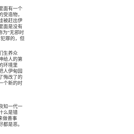
里面有一个
的受造物，
娃被赶出伊
里面是没有
称为“无邪时
才犯罪的，但
们生养众
神给人的第
的环境里
把人伊甸园
了悔改了的
一个新的时
良知一代一
什么是错
来做善事
尽都是恶。