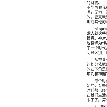
的财物。主
不能再做我
呢？无力；
的。管家就
地或其他的
“
dispen
求人就这些
旨意。神对
也翻译为“
了一个时代
明显区别，
从神造
的划分依据
的左下角黑
审判和神赐
每个时
始的，有些
时代都已经
在我们生活
末了了。第
2
、自