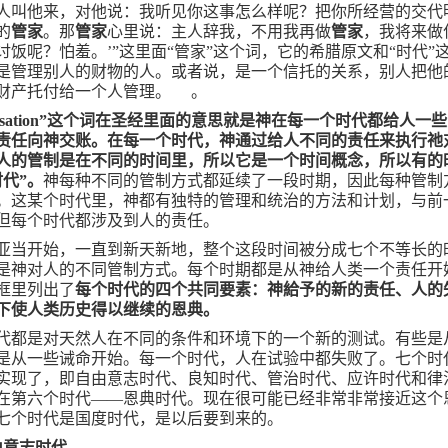
人叫他来，对他说：我听见你这事怎么样呢？把你所经营的交代
的
管家
。那
管家
心里说：主人辞我，不用我再做
管家
，我将来做
讨饭呢？怕羞。’”这里面“管家”这个词，它的希腊原文和“时代”
是管理别人的财物的人。或者说，是一个信托的关系，别人把他
财产托付给一个人管理。 。
sation
”这个词在圣经里面的意思就是神在每一个时代都给人一
责任向神交账。在每一个时代，神通过给人不同的责任来执行祂
人的管制是在不同的时间里，所以它是一个时间概念，所以有的
时代”。
神每种不同的管制方式都延续了一段时期，因此每种管制
。这某个时代里，神都有独特的管理和统治的方法和计划，与前
但每个时代都涉及到人的责任。
亚当开始，一直到新天新地，整个这段时间被分成七个不等长的
是神对人的不同管制方式。每个时期都是从神给人类一个责任开
框里列出了
每个时代的四个共同要素：神給予的新的责任、人的
下使人类历史得以继续的恩典。
代都是对天然人在不同的条件和环境下的一个新的测试。有些是
是从一些诫命开始。每一个时代，人在试验中都失败了。七个时
实现了，即自由意志时代、良知时代、管治时代、应许时代和律
在第六个时代——恩典时代。现在很可能已经非常非常接近这个
七个时代是国度时代，是以后要到来的。
由意志时代