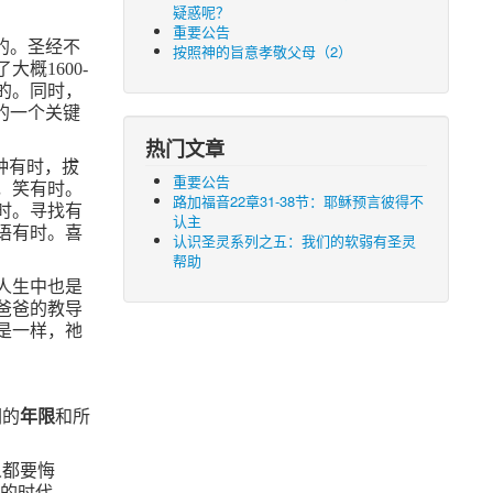
疑惑呢？
重要公告
的。圣经不
按照神的旨意孝敬父母（2）
了大概
1600-
的。同时，
的一个关键
热门文章
种有时，拔
重要公告
，笑有时。
路加福音22章31-38节：耶稣预言彼得不
时。寻找有
认主
语有时。喜
认识圣灵系列之五：我们的软弱有圣灵
帮助
人生中也是
爸爸的教导
是一样，祂
们的
年限
和所
人都要悔
前的时代。