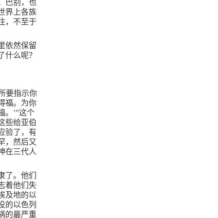
。巴别，也
世界上各族
住，不至于
里依然保留
了什么呢？
所要指示你
得福。为你
。’”这个
这些给亚伯
应验了，有
罕，然后又
神在三代人
隶了。他们
志着他们失
埃及地的以
役的以色列
祸的最严重