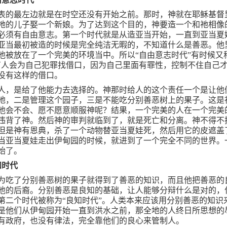
表的最左边就是在时空还没有开始之前。那时，神就在耶稣基督
祂的儿子娶一个新娘。为了达到这个目的，神要造一个和祂相像
必须有自由意志。第一个时代就是从造亚当开始，一直到亚当夏
亚当最初被造的时候是完全纯洁无暇的，不知道什么是善恶。他
他被放在了一个完美的环境当中。所以“自由意志时代”有时候又
有人会为自己犯罪找借口，因为自己里面有罪性，控制不住自己
没有这样的借口。
人，是给了他能力去选择的。神那时给人的这个责任一个是让他
地，二是管理这个园子，三是不能吃分别善恶树上的果子。这是
他会不会、愿不愿意顺服神呢？结果，一个完美的人在一个完美
违背了神。然后神的审判就临到了，就是死亡和分离。神不得不
但是神有恩典，杀了一个动物替亚当夏娃死，然后用它的皮遮盖
当亚当夏娃走出伊甸园的时候，就进到了一个完全不同的世界。
始了。
知时代
为吃了分别善恶树的果子就得到了善恶的知识，而且他把善恶的
他的后裔。分别善恶是良知的基础，让人能够分辩什么是对的，
第二个时代被称为“良知时代”。人类本来应该用分别善恶的知识
是他们从伊甸园开始一直到洪水之前，那全地的人终日所思想的
有政府，也没有律法，完全靠他们的良心来管制人。