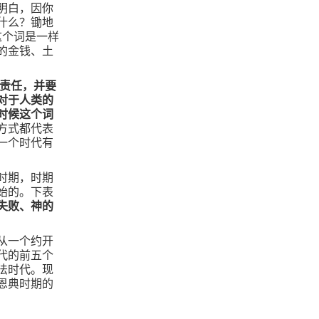
明白，因你
什么？锄地
这个词是一样
的金钱、土
些责任，并要
对于人类的
时候这个词
方式都代表
一个时代有
时期，时期
始的。下表
失败、神的
从一个约开
代的前五个
法时代。现
恩典时期的