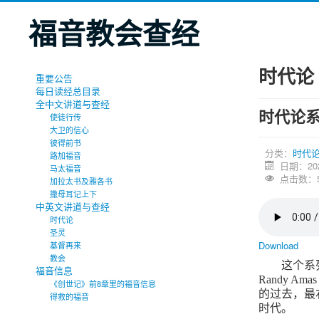
福音教会查经
时代论
重要公告
每日读经总目录
全中文讲道与查经
时代论
使徒行传
大卫的信心
彼得前书
分类：
时代
路加福音
日期：20
马太福音
点击数：5
加拉太书及雅各书
撒母耳记上下
中英文讲道与查经
时代论
圣灵
Download
基督再来
教会
这个系
福音信息
Randy Ama
《创世记》前8章里的福音信息
的过去，最
得救的福音
时代。