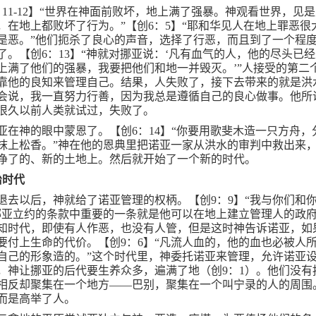
：
11-12
】“世界在神面前败坏，地上满了强暴。神观看世界，见
，在地上都败坏了行为。”【创
6
：
5
】“耶和华见人在地上罪恶很
是恶。”他们扼杀了良心的声音，选择了行恶，而且到了一个程
了。【创
6
：
13
】“神就对挪亚说：‘凡有血气的人，他的尽头已
上满了他们的强暴，我要把他们和地一并毁灭。’”人接受的第二
靠他的良知来管理自己。结果，人失败了，接下去带来的就是洪
会说，我一直努力行善，因为我总是遵循自己的良心做事。他所
很久以前人类就试过，失败了。
亚在神的眼中蒙恩了。【创
6
：
14
】“你要用歌斐木造一只方舟，
抹上松香。”神在他的恩典里把诺亚一家从洪水的审判中救出来
净了的、新的土地上。然后就开始了一个新的时代。
治时代
退去以后，神就给了诺亚管理的权柄。【创
9
：
9
】“我与你们和
挪亚立约的条款中重要的一条就是他可以在地上建立管理人的政
知时代，即使有人作恶，也没有人管，但是这时神告诉诺亚，如
要付上生命的代价。【创
9
：
6
】“凡流人血的，他的血也必被人
自己的形象造的。”这个时代里，神委托诺亚来管理，允许诺亚
，神让挪亚的后代要生养众多，遍满了地（创
9
：
1
）。他们没有
相反却聚集在一个地方——巴别，聚集在一个叫宁录的人的周围
而是高举了人。