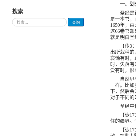
一、划
搜索
圣经是
是一本书，
请
查询
1650
年，由
输
入
这
66
卷书却
要
就是明白圣
查
【传
3
询
出所栽种的
的
哀恸有时，
内
容
时，失落有
爱有时，恨
自然界
一样。比如
下，然后会
对于不同的
圣经中
【徒
17
住的疆界。
【徒
17
改。”“世