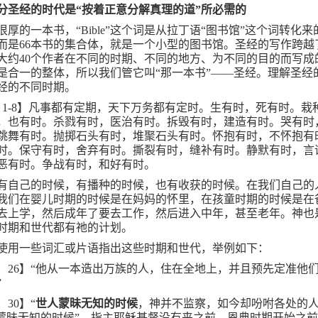
分圣经的时代是“按着正意分解真理的道”所必需的
很厚的一本书，“
Bible
”这个词是从拉丁语“图书馆”这个词转化来
而是
66
本书的集合体，就是一个小型的图书馆。圣经的写作跨越
大约
40
个作者在不同的时期、不同的地方、为不同的目的而写成
是合一的整体，所以我们管它叫“那一本书”——圣经。理解圣经
经的不同时期。
：
1-8
】凡事都有定期，天下万务都有定时。生有时，死有时。栽
，也有时。杀戮有时，医治有时。拆毁有时，建造有时。哭有时
跳舞有时。抛掷石头有时，堆聚石头有时。怀抱有时，不怀抱有
时。保守有时，舍弃有时。撕裂有时，缝补有时。静默有时，言
恶有时。争战有时，和好有时。
有自己的时候，有播种的时候，也有收获的时候。在我们自己的
我们在婴儿时期的时候是在妈妈的怀里，在孩童时期的时候是在
去上学，然后成年了要去工作，然后进入中年，甚至老年。神也
时期和世代都有祂的计划。
使用一些词汇或片语指出这些时期和世代，举例如下：
：
26
】“他从一本造出万族的人，住在全地上，并且预先定准他
”
：
30
】“
世人蒙昧无知的时候
，神并不监察，如今却吩咐各处的
人蒙昧无知的时候”，指主耶稣基督没有来之前，恩典时期开始之