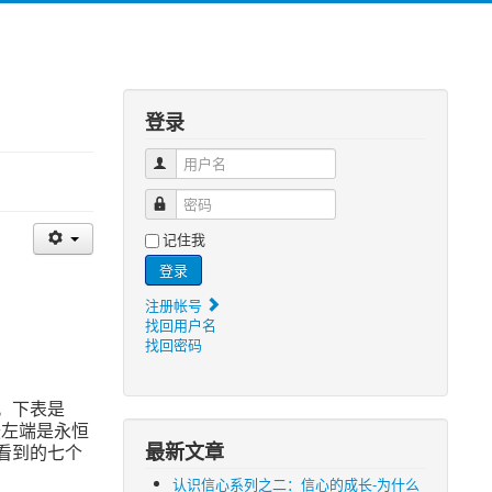
登录
用户名
密码
记住我
登录
注册帐号
找回用户名
找回密码
。下表是
最左端是永恒
最新文章
看到的七个
认识信心系列之二：信心的成长-为什么