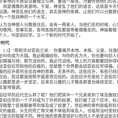
示拿地的平原尝试要独立与神，要造一座塔，为要传扬他们的名
，就是偶像的发源地。于是，神变乱了他们的语言，这就是今天
起源。神变乱他们的语言，其实是神的恩典，让他们可以分散居
为一个抵挡神的一个大军。
认为当神使人分散居住后，会有一两家人，当他们走的时候，心
和敬拜。但事实是，各地各族的民都是带着偶像走的。神接着做
个人，叫亚伯拉罕。又一个新的时代开始了。
许时代
：
1-3
】“耶和华对亚伯兰说：‘你要离开本地、本族、父家，往我
必叫你成为大国。我必赐福给你，叫你的名为大，你也要叫别人
必赐福与他；那咒诅你的，我必咒诅他。地上的万族都要因你得福
给亚伯拉罕和他的后裔的，但是整个世界都会因亚伯拉罕得福。
裔的应许是完全出自神的恩典，无条件的。这些应许，有些已经
应验，而且都是按照字面意思应验的。这些应许先是给了亚伯拉
以撒那里进一步坚定，后来在以撒的儿子雅各那里也继续坚定，
反复地强调。
伯拉罕的后代怎么样了呢？他们把其中一个兄弟卖到了埃及做奴
亚伯拉罕的一个子孙成为了外邦的奴隶，就打破了这个应许，标
导致整个民族都被带到埃及成了奴隶了。然后神的审判就临到在
灾的瘟疫、头生的死亡等灾难不单临到埃及人，也临到当时受奴
们受灾的程度不同。神在祂的恩典里保护以色列人不承受这些灾