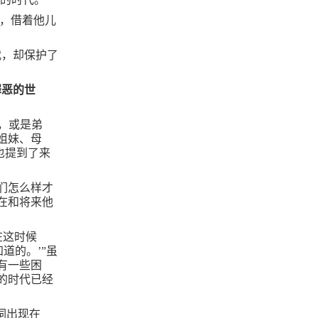
，借着他儿
代，却保护了
罪恶的世
，或是弟
姐妹、母
也提到了来
们怎么样才
在和将来他
在这时候
道的。’”虽
有一些困
的时代已经
词出现在