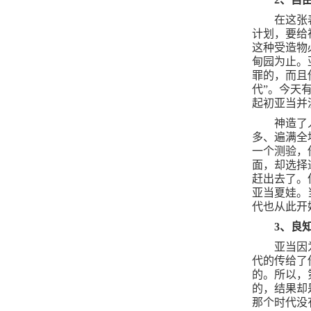
在这张
计划，要给
这种受造物
甸园为止。
罪的，而且
代”。今天
起初亚当并
神造了
多、遍满全
一个测验，
面，却选择
赶出去了。
亚当夏娃。
代也从此开
3
、良
亚当因
代的传给了
的。所以，
的，结果却
那个时代没