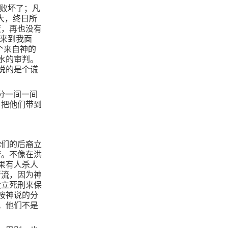
是败坏了；凡
大，终日所
度，再也没有
经来到我面
个来自神的
水的审判。
说的是个谎
分一间一间
，把他们带到
你们的后裔立
府。不像在洪
果有人杀人
所流，因为神
设立死刑来保
按神说的分
。他们不是