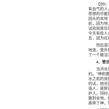
【创
6
有血气的人
思想的尽都
回头的余地
前，因为地
试验就是仅
今天有些人
言，因为在
然后诺
地造，里外
了一个被洁
4
、管
当洪水
约。”神和
水之前的良
的话，他也
造人，是照
护人。同时
散到全地，
高举了神，