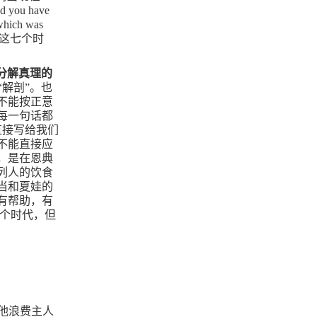
ed you have
hich was
这七个时
分解真理的
“解剖”。也
不能按正意
每一句话都
直接写给我们
不能直接应
，是在恩典
列人的饮食
当和夏娃的
有帮助，有
那个时代，但
他浪费主人