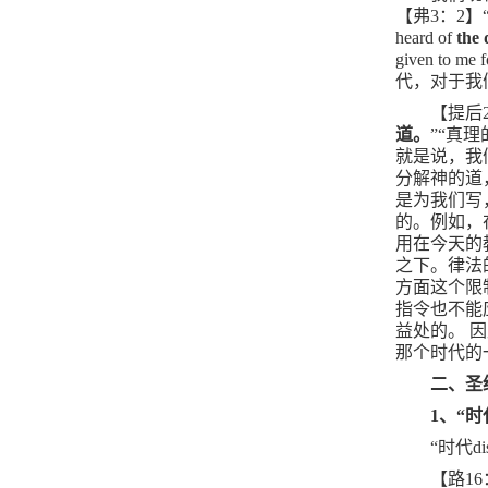
【弗
3
：
2
】
heard of
the 
given to me f
代，对于我
【提后
道。
”“真
就是说，我
分解神的道
是为我们写
的。例如，
用在今天的
之下。律法
方面这个限
指令也不能
益处的。 
那个时代的
二、圣
1
、“时
“时代
di
【路
16