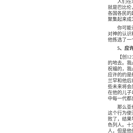
人们在
就是巴比伦
各国各民的
聚集起来成
你可能
对神的认识
他拣选了一
5
、应
【创
12
的地去。我
祝福的，我
应许的约是
兰罕和他后
些未来将会
在他的儿子
中每一代都
那么亚
这个行为使
败了，结果
色列人。十
人，但是他