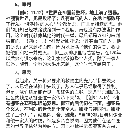
6
、审判
【创
6
：
11-12
】“世界在神面前败坏，地上满了强暴。
神观看世界，见是败坏了；凡有血气的人，在地上都败坏
了行为。”
那时候的人心里全都是恶，而且是持续的恶。他
们的良知已经被烙铁烙到一个程度，再也没有办法发挥作
用。这个时代就像其他的时代一样，最后都是以神的审判
结束的。【创
6
：
13
】“神就对挪亚说：‘凡有血气的人，他
的尽头已经来到我面前，因为地上满了他们的强暴，我要
把他们和地一并毁灭。” 挪亚从神那里得着警告，在
120
年
以后会有洪水来临，这洪水会毁掉整个人类，除了一家人
以外。随着，全地的大洪水来到，这个时代就结束了。
7
、恩典
看起来，关于将来要来的救赎主的光几乎都要熄灭
了，人已经在试验中失败了，敌人似乎已经取得了胜利。
但是，我们还是能看见一条红色的血脉。这条非常细的朱
红色的线是从挪亚这一家传承下来的。
【创
6
：
8-10
】“唯
有挪亚在耶和华眼前蒙恩。挪亚的后代记在下面。挪亚是
个义人，在当时的世代是个完全人。挪亚与神同行。挪亚
生了三个儿子，就是闪、含、雅弗。”
当神的眼目看见诺亚
和他一家人的时候，神是多么喜悦啊，因为他们在这个强
暴的世界里依然为神站立。因此神就指示挪亚预备方舟，