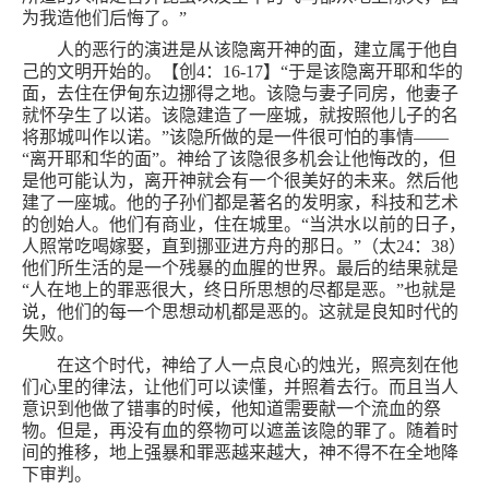
为我造他们后悔了。”
人的恶行的演进是从该隐离开神的面，建立属于他自
己的文明开始的。【创
4
：
16-17
】“于是该隐离开耶和华的
面，去住在伊甸东边挪得之地。该隐与妻子同房，他妻子
就怀孕生了以诺。该隐建造了一座城，就按照他儿子的名
将那城叫作以诺。”该隐所做的是一件很可怕的事情——
“离开耶和华的面”。神给了该隐很多机会让他悔改的，但
是他可能认为，离开神就会有一个很美好的未来。然后他
建了一座城。他的子孙们都是著名的发明家，科技和艺术
的创始人。他们有商业，住在城里。“当洪水以前的日子，
人照常吃喝嫁娶，直到挪亚进方舟的那日。”（太
24
：
38
）
他们所生活的是一个残暴的血腥的世界。最后的结果就是
“人在地上的罪恶很大，终日所思想的尽都是恶。”也就是
说，他们的每一个思想动机都是恶的。这就是良知时代的
失败。
在这个时代，神给了人一点良心的烛光，照亮刻在他
们心里的律法，让他们可以读懂，并照着去行。而且当人
意识到他做了错事的时候，他知道需要献一个流血的祭
物。但是，再没有血的祭物可以遮盖该隐的罪了。随着时
间的推移，地上强暴和罪恶越来越大，神不得不在全地降
下审判。