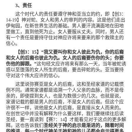
3
、责任
这个时代人的责任要遵守神和亚当立的约，即【创
3
：
14-19
】神对蛇、女人和男人的审判的内容。这是他们走出
伊甸园，在新世界生活的基础。男人要汗流满面地在田地
里做工，直到他死为止。女人要服从丈夫。同时，男人还
有一个责任是要持守住对神应许将来要来的那个救赎主的
信心。
【创
3
：
15
】“我又要叫你和女人彼此为仇，你的后裔
和女人的后裔也彼此为仇。女人的后裔要伤你的头；你要
伤他的脚跟。”
这句经文应许将来有那么一天，当年被蛇诱
惑以至堕落的女人所生的后裔，要击碎蛇的头。亚当要持
守对这个伟大应许的信心。
这里说弥赛亚是女人的后裔，这和圣经家谱的记载惯
例不同。通常家谱都是追溯一个人父亲的血脉，而不是母
亲的，即使提到女人，也是为数很少的几次。也就是说，
家谱记载的都是男人的后裔，不是女人的后裔。但这个应
许很不一样，说他是女人的后裔，是直接从女人而来的。
在创世记中并没有解释为什么要这样，我们要继续往后读
圣经，要一直读到【赛
7
：
14
】才能看见对于这点的更多解
释。这也告诉我们
圣经关于神的启示是渐进的，随着时间
的推进，每一个时代神关于祂和祂的儿子都会启示得更多