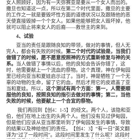
女人照顾好，因为有一天弥赛亚是要从一个女人而出的。
撒旦也知道这一点，所以在第二个时代里面，撒旦的主要
的工作之一就是要毁坏性方面的道德状况以及跟随他的恶
天使直接毁掉一个个女人。如果他能够把女人毁坏掉，他
就可以阻止将来女人的后裔——救世主的来到。
4
、试验
亚当的责任是跟随良知的带领，做对的事情，但人无
完人，都会有失败的时候。
第二个时代的试验是，当我们
做错了的时候，愿不愿意按照神的方式重新修复与神的关
系。
当人做错了事情以后，他的良知会告诉你错了，这
时，他需要献上一个流血的祭物。这个真理，神在伊甸园
里已经向亚当和夏娃启示过了。当时，神是牺牲了一个无
辜的动物的生命，留了它的血，然后才用它的皮遮盖了亚
当和夏娃。所以，
这个测试有两个方面：第一，人需要顺
服他的良知，按照良知的指引去做对的事情；第二，当他
失败的时候，他要献上一个合宜的祭物。
我们再回到【创
4
：
1-5
】的经文。两个人，该隐和亚
伯，他们在地上出生的头两个人。他们没有见过伊甸园，
但是他们应该从亚当那里听到了伊甸园发生的事情、导致
的结果以及神给他们的责任。【创
4
：
3
】“有一日”英文翻
译为“过了一段时间”。这段时间里发生了什么呢？这段时