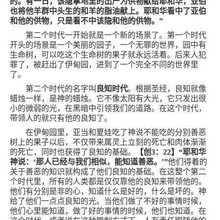
的。有一日，该隐拿地里的出产为供物献给耶和华，亚伯
也将他羊群中头生的和羊的脂油献上。耶和华看中了亚伯
和他的供物，只是看不中该隐和他的供物。”
第二个时代一开始就是一个新的场景了。第一个时代
开头的场景是一个美丽的园子，一个无罪的世界，园中有
生命树，可以吃这个生命树的果子就永远活着。后来人犯
罪了，被赶出了伊甸园，进到了一个完全不同的世界里
了。
第二个时代的名字叫
良知时代
。根据圣经，良知就像
蜡烛一样，是神的蜡烛。它不像太阳有大光，它只发出很
小的微弱的光，在黑暗中引领我们的道路。在这个时代，
带领人的就只有他的良知了。
在伊甸园里，亚当和夏娃吃了神说不能吃的分别善恶
树上的果子以后，不仅带来属灵上立刻的死亡和肉体渐渐
的死亡，同时也获得了良知的基础。
【创
3
：
22
】“耶和华
神说：‘那人已经与我们相似，能知道善恶。’”
他们得着的
关于善恶的知识就构成了他们良知的基础。在这整个第二
个时代里，所有的人类都是仅仅靠他的良知来带领他的。
他们有分别是非的心，知道什么是好的，什么是坏的。神
给了他们一点点良知的光。当他们做了不好的事情时候，
他们心里能知道，做了好的事情的时候，他们也知道。在