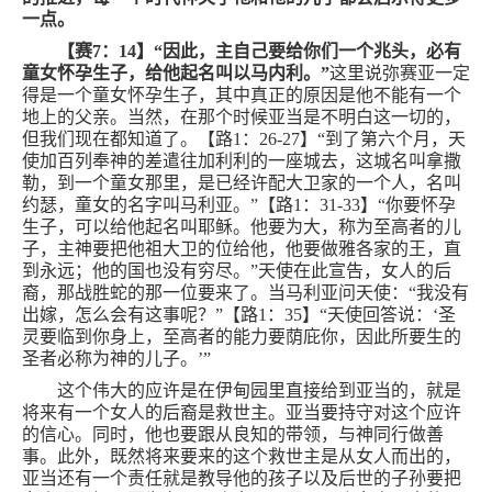
一点。
【赛
7
：
14
】“因此，主自己要给你们一个兆头，必有
童女怀孕生子，给他起名叫以马内利。”
这里说弥赛亚一定
得是一个童女怀孕生子，其中真正的原因是他不能有一个
地上的父亲。当然，在那个时候亚当是不明白这一切的，
但我们现在都知道了。【路
1
：
26-27
】“到了第六个月，天
使加百列奉神的差遣往加利利的一座城去，这城名叫拿撒
勒，到一个童女那里，是已经许配大卫家的一个人，名叫
约瑟，童女的名字叫马利亚。”【路
1
：
31-33
】“你要怀孕
生子，可以给他起名叫耶稣。他要为大，称为至高者的儿
子，主神要把他祖大卫的位给他，他要做雅各家的王，直
到永远；他的国也没有穷尽。”天使在此宣告，女人的后
裔，那战胜蛇的那一位要来了。当马利亚问天使：“我没有
出嫁，怎么会有这事呢？”【路
1
：
35
】“天使回答说：‘圣
灵要临到你身上，至高者的能力要荫庇你，因此所要生的
圣者必称为神的儿子。’”
这个伟大的应许是在伊甸园里直接给到亚当的，就是
将来有一个女人的后裔是救世主。亚当要持守对这个应许
的信心。同时，他也要跟从良知的带领，与神同行做善
事。此外，既然将来要来的这个救世主是从女人而出的，
亚当还有一个责任就是教导他的孩子以及后世的子孙要把