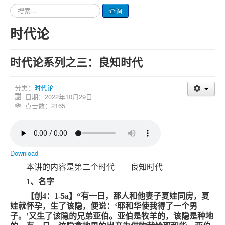
请
查询
输
入
时代论
要
查
询
时代论系列之三：良知时代
的
内
容
分类：
时代论
日期：2022年10月29日
点击数：2165
Download
本讲的内容是第二个时代——良知时代
1
、名字
【创
4
：
1-5a
】“有一日，那人和他妻子夏娃同房，夏
娃就怀孕，生了该隐，便说：‘耶和华使我得了一个男
子。’又生了该隐的兄弟亚伯。亚伯是牧羊的，该隐是种地