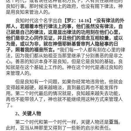
这个时代，或者说在这种管制方式下，人有责任跟随他的
良知行事。那时候没有地上的政府，也没有赐下律法，神
是用良知来管治人的。
良知时代这个名字出自
【罗
2
：
14-16
】“没有律法的外
邦人，若顺着本性行律法上的事，他们虽然没有律法，自
己就是自己的律法，这是显出律法的功用刻在他们心里，
他们是非之心同作见证，并且他们的思念互相较量，或以
为是，或以为非，就在神借耶稣基督审判人隐秘事的日
子，照着我的福音所言。”
我们每一个人都有刻在心里的律
法，因为我们都从始祖亚当那里继承了分别善恶的是非之
心。善恶的知识本身不是良知，但是它是良知的基础，良
知就是在这个基础上工作的。神在这个时代是通过良知的
来管理人的。
但是良知有一个问题，如果你经常地违背他，他就会
变得越来越硬，越来越暗淡，直到最后再也不能发挥作
用。第二个时代最后的情况就是，良知越来越失去功能，
再也不能带领人了，神也就不能继续用这种方式来管理人
了。
2
、关键人物
第二个时代和第一个时代一样，关键人物还是
亚当
。
此时，亚当从神那里又得到了一些新的启示和责任。