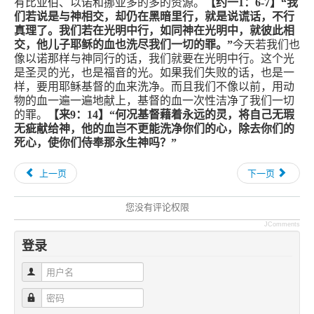
有比亚伯、以诺和挪亚多的多的资源。
【约一
1
：
6-7
】“我
们若说是与神相交，却仍在黑暗里行，就是说谎话，不行
真理了。我们若在光明中行，如同神在光明中，就彼此相
交，他儿子耶稣的血也洗尽我们一切的罪。”
今天若我们也
像以诺那样与神同行的话，我们就要在光明中行。这个光
是圣灵的光，也是福音的光。如果我们失败的话，也是一
样，要用耶稣基督的血来洗净。而且我们不像以前，用动
物的血一遍一遍地献上，基督的血一次性洁净了我们一切
的罪。
【来
9
：
14
】“何况基督藉着永远的灵，将自己无瑕
无疵献给神，他的血岂不更能洗净你们的心，除去你们的
死心，使你们侍奉那永生神吗？”
上一页
下一页
您没有评论权限
JComments
登录
用户名
密码