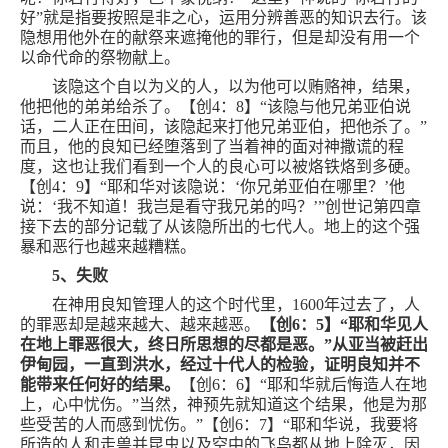
好”就是指要按照是非之心，运用分辨善恶的知识去行。该
隐想用他外在的献祭来遮掩他的罪行，但是却没有用一个
以命代命的祭物献上。
该隐这个自以为义的人，以为他可以贿赂神，结果，
他把他的弟弟给杀了。【创
4
：
8
】“该隐与他兄弟亚伯说
话，二人正在田间，该隐起来打他兄弟亚伯，把他杀了。”
而且，他的良知已经堕落到了当着神的面对神撒谎的程
度，这也让我们看到一个人的良心可以被烙铁烙到多硬。
【创
4
：
9
】“耶和华对该隐说：‘你兄弟亚伯在哪里？’他
说：‘我不知道！我岂是看守我兄弟的吗？’”创世记第四章
接下去的部分记载了从该隐所出的七代人。地上的这个强
暴和恶行也越来越糟糕。
5
、失败
在神用良知管理人的这个时代里，
1600
年过去了，人
的罪恶却是越来越大、越来越恶。
【创
6
：
5
】“耶和华见人
在地上罪恶很大，终日所思想的尽都是恶。”从亚当被赶出
伊甸园，一直到洪水，经过十代人的检验，证明良知并不
能带来任何好的结果。
【创
6
：
6
】“耶和华就后悔造人在地
上，心中忧伤。”当然，神预先就知道这个结果，他是为那
些受苦的人而感到忧伤。”【创
6
：
7
】“耶和华说，我要将
所造的人和走兽并昆虫以及空中的飞鸟都从地上除灭，因