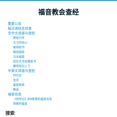
福音教会查经
重要公告
每日读经总目录
全中文讲道与查经
使徒行传
大卫的信心
彼得前书
路加福音
马太福音
加拉太书及雅各书
撒母耳记上下
中英文讲道与查经
时代论
圣灵
基督再来
教会
福音信息
《创世记》前8章里的福音信息
得救的福音
搜索