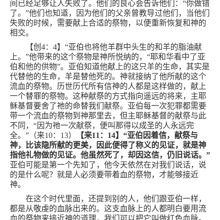
间已经足够让人失败了。他们的良心会告诉他们：“你做错
了。”他们也知道，因为他们的父亲曾教导过他们，当他们
失败的时候，需要献上合适的祭物，以便重新恢复和神的
相交。
【创
4
：
4
】“亚伯也将他羊群中头生的和羊的脂油献
上。”他带来的这个祭物是神所悦纳的，“耶和华看中了亚
伯和他的供物”。亚伯知道他献上的这只羊的生命，其实是
代替他的生命，羊是替他死的。神就接纳了他所献的这个
流血的祭物。历世历代所有信神的人都是这样做的，献上
一个替罪的祭物。这种献祭的方式指向遥远的将来，主耶
稣基督要舍了祂的命替我们献祭。亚伯每一次犯罪都需要
带一个流血的祭物到神那里去，但主耶稣基督的献祭与此
不同，“因为祂一次献祭，便叫那得以成圣的人永远完
全。”（来
10
：
13
）
【来
11
：
14
】“亚伯因着信，献祭与
神，比该隐所献的更美，因此便得了称义的见证，就是神
指他礼物做的见证。他虽然死了，却因这信，仍旧说话。”
亚伯可能是第一个先知了，他今天依然在对我们说话，说
的是什么呢？就是人必须要带着血的祭物，才能够接近
神。
在这个时代里面，还提到别的人，他们跟亚伯一样，
都是从敬虔的血脉出来的。这支血脉上的人都明白要用流
血的祭物来接近神的道理，我们可以把它叫做红色血脉。