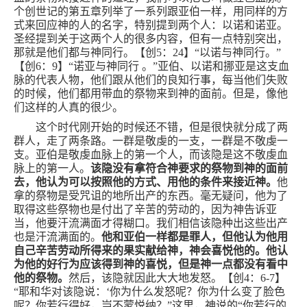
个创世记的第五章列举了一系列跟亚伯一样，用同样的方
式来回应神的人的名字，特别提到两个人：以诺和诺亚。
圣经提到关于这两个人的很多内容，但有一点特别突出，
那就是他们都与神同行。【创
5
：
24
】“以诺与神同行。”
【创
6
：
9
】“诺亚与神同行 。”亚伯、以诺和挪亚是这支血
脉的代表人物，他们跟从他们的良知行事，每当他们失败
的时候，他们都用带血的祭物来到神的面前。但是，像他
们这样的人真的很少。
这个时代刚开始的时候还不错，但是很快就分成了两
群人，走了两条路。一群是敬虔的一支，一群是不敬虔一
支。亚伯是敬虔血脉上的第一个人，而该隐是这不敬虔血
脉上的第一人。
该隐没有拿符合神要求的祭物到神的面前
去，他认为可以按照他的方式、用他的条件来接近神。
他
拿的祭物是受咒诅的地所出产的东西。毫无疑问，他为了
取得这些祭物也是付出了辛苦的劳动的，因为神告诉亚
当，他要汗流满面才得糊口。我们相信该隐种出这些出产
也是汗流满面的。
他和亚伯一样都是罪人，但他认为他用
自己辛苦劳动所得来的果实献给神，神会喜悦他的。他认
为他的好行为应该得到神的喜悦，但是神一点都没有看中
他的祭物。
然后，该隐就因此大大地发怒。【创
4
：
6-7
】
“耶和华对该隐说：‘你为什么发怒呢？你为什么变了脸色
呢？你若行得好，岂不蒙悦纳？”这里，神说的“你若行的