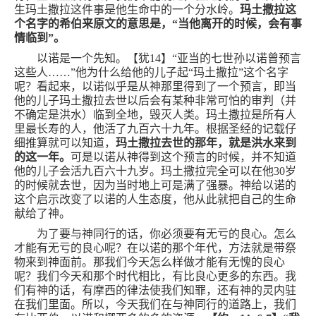
生玛土撒拉这件事是他生命中的一个分水岭。
玛土撒拉这
个名字的希伯来原文的意思是，“当他离开的时候，会有事
情临到”。
以诺是一个先知。【犹
14
】“亚当的七世孙以诺曾预言
这些人
……
”他为什么给他的儿子起“玛土撒拉”这个名字
呢？看起来，以诺似乎是从神那里得到了一个预言，即当
他的儿子玛土撒拉去世以后会有某种非常可怕的审判（并
不确定是洪水）临到全地，毁灭人类。玛土撒拉是所有人
里最长寿的人，他活了九百六十九年。根据圣经的记载仔
细推算就可以知道，
玛土撒拉去世的那年，就是洪水来到
的这一年。
可是以诺从神得到这个预言的时候，并不知道
他的儿子会活九百六十九岁。玛土撒拉完全可以在他
30
岁
的时候就去世，因为当时地上可是满了强暴。神给以诺的
这个启示改变了以诺的人生态度，他从此就把自己的生命
献给了神。
为了要与神同行的话，你必须要有无亏的良心。怎么
才能有无亏的良心呢？在以诺的那个年代，方法就是带祭
物来到神面前。那我们今天怎么样做才能有无愧的良心
呢？我们今天和那个时代相比，有比良心更多的东西。我
们有神的话，有摩西的律法使我们知罪，还有神的灵内驻
在我们里面。所以，今天我们在与神同行的道路上，我们