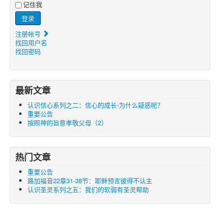
记住我
登录
注册帐号
找回用户名
找回密码
最新文章
认识信心系列之二：信心的成长-为什么疑惑呢？
重要公告
按照神的旨意孝敬父母（2）
热门文章
重要公告
路加福音22章31-38节：耶稣预言彼得不认主
认识圣灵系列之五：我们的软弱有圣灵帮助