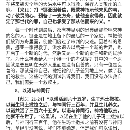
在将来毁灭全地的大洪水中可以得救，保存人类敬虔的血
脉。
【来
11
：
7
】“挪亚因着信，既蒙神指示他未见的事，
动了敬畏的心，预备了一支方舟，使他全家得救，因此就
定了那世代的罪，自己也承受了那从信而来的义。”
每一个时代到最后，都有神显明的恩典给那些呼求神
的名的人。挪亚是在地上留下的最后的一个家庭，神把他
们放到方舟里面，使他们度过了审判的灾难。因着神的恩
典，挪亚一家得救了。洪水退去以后是一个新的世界，也
开启了一个新的时代，然后又是一个新的责任和新的试验
了。为什么神会给人一个接一个的考试呢？其中的一个原
因就是要显明在天然人里面是没有良善的。只有一位是良
善的，那就是神自己，祂把祂的儿子差到地上来，做了我
们的救主。这些时代的测试告诉我们，我们没有办法救自
己，我们需要一个救赎主。
8
、以诺与神同行
【创
5
：
21-24
】“以诺活到六十五岁，生了玛土撒拉。
以诺生玛土撒拉之后，与神同行三百年，并且生儿养女。
以诺共活了三百六十五岁。以诺与神同行，神将他取去，
他就不在世了。”
这里说，以诺在生了他的儿子玛土撒拉以
后，与神同行三百年。他在生玛土撒拉之前有没有与神同
行，圣经里没有说，我们不能确定，但是我们可以读出，