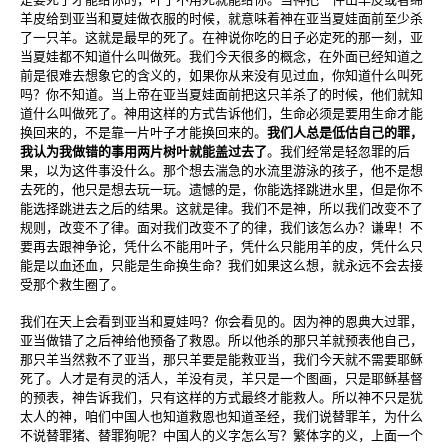
羊皮给到亚当和夏娃做衣服的时候，就意味着神在亚当夏娃面前至少杀
了一只羊。这就是最早的死了。在神说你吃的日子必定死的那一刻，亚
当夏娃都不知道什么叫做死。我们今天很多的概念，在外面已经知道之
前是很难去想象它的含义的，如果你从来没有见过血，你知道什么叫死
吗？你不知道。当上帝在亚当夏娃面前把这只羊杀了的时候，他们就知
道什么叫做死了。神用这样的方式告诉他们，生命必须是要用生命才能
换回来的，不是靠一片叶子才能换回来的。
我们人总是低估自己的罪，
我认为我做错的事用两片树叶就能盖过去了
。我们经常是轻忽罪的后
果，以为这件事没什么。那个想去湍急的水流里游泳的孩子，他不是想
去死的，他只是想去玩一玩。遗憾的是，你能选择跳进水里，但是你不
能选择跳进去之后的结果。这就是律。我们不是神，所以我们改变不了
规则，改变不了律。面对我们改变不了的律，我们该怎么办？谦卑！不
要再去跟神争论，凭什么不能用叶子，凭什么只能用羊的皮，凭什么只
能是以血还血，只能是生命换生命？我们如果这么想，就永远不会去接
受那个救生圈了。
我们在天上会看到亚当和夏娃吗？你会看见的。因为神的恩典大过罪，
亚当做错了之后神给他预备了救恩。所以他杀的那只羊就预表他自己，
那只羊当然救不了亚当，那只羊要是能救亚当，我们今天就不需要耶稣
死了。人才是有灵的活人，羊没有灵，羊只是一个图画，只是耶稣基督
的预表，神告诉我们，只有这样的方式最终才能救人。所以神不只是犹
太人的神，咱们中国人也知道救恩也知道圣经，我们说替罪羊，为什么
不说替罪猪、替罪狗呢？中国人的义字怎么写？繁体字的义，上面一个