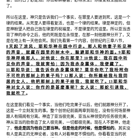
了。
所以在这里，神只是告诉我们一个事实，在罪里人要进到死，这是一个
律的结果。从死里人要得着复活，也是一个律的结果。律是神定的，但
是神盼望人把自己放在律里的祝福里，不是律里的咒诅里。所以亚当违
背了神的命令之后，他的死既是在永恒里，在那一刻他跟神分开了，又
是在地上有一天他会死。我们先看第一个内容，创世纪的三章八节，
天 起 了 凉 风 ， 耶 和 华 神 在 园 中 行 走 。 那 人 和 他 妻 子 听 见 神
8
的 声 音 ， 就 藏 在 园 里 的 树 木 中 ， 躲 避 耶 和 华 神 的 面 。
耶 和
9
华 神 呼 唤 那 人 ， 对 他 说 ： 你 在 那 里 ？
他 说 ： 我 在 园 中 听
10
见 你 的 声 音 ， 我 就 害 怕 ； 因 为 我 赤 身 露 体 ， 我 便 藏 了 。
耶 和 华 说 ： 谁 告 诉 你 赤 身 露 体 呢 ？ 莫 非 你 吃 了 我 吩 咐 你
11
不 可 吃 的 那 树 上 的 果 子 吗 ？
那 人 说 ： 你 所 赐 给 我 与 我 同
12
居 的 女 人 ， 他 把 那 树 上 的 果 子 给 我 ， 我 就 吃 了 。
耶 和 华
13
神 对 女 人 说 ： 你 作 的 是 甚 麽 事 呢 ？ 女 人 说 ： 那 蛇 引 诱 我 ，
我 就 吃 了
。
在这里我们看见一个事实，当他们吃完果子以后，他们就跟神分开了，
这是一个立刻发生的事。整个创世纪前面两章到现在，没有任何场景神
跟人有隔阂有分离。神造了亚当很完美，亚当从神领受的任务很完美，
神从亚当的肋骨造了女人很完美，一切都很完美。现在人不要神，他走
了，
他走是因为他自己要当神。但是他走的时候，他是惧怕的
。其实没
有人是真正的无神论者，没有人对着神是不惧怕的。你看看亚当的状