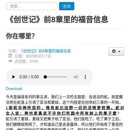
请
查询
输
入
《创世记》前8章里的福音信息
要
查
询
你在哪里？
的
内
容
分类：
《创世记》前8章里的福音信息
日期：2025年3月17日
点击数：2709
Download
今天是福音系列的第五讲，我们上一次的主题是：会说话的蛇。就是撒
旦附在蛇身上引诱了亚当和夏娃，这个内容是在创世纪三章的一开始，
1 耶 和 华 神 所 造 的 ， 惟 有 蛇 比 田 野 一 切 的 活 物 更 狡 猾 。 蛇 对
女 人 说 ： 神 岂 是 真 说 不 许 你 们 吃 园 中 所 有 树 上 的 果 子 麽
？
蛇引诱了夏娃，夏娃又把果子给了亚当，他们就吃了。吃了果子之后，
他们眼睛就明亮了，才知道自己是赤身露体，所以他们开始有了善恶的
论断，他们开始站在审判善恶的位置上了。我们今天要进到下一个内