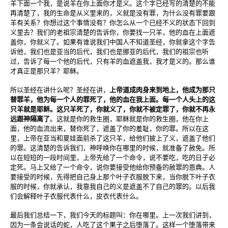
羊下面一个我，是说羊在你上面你才是义。这个字已经写的清楚的不能
再清楚了，我的生命是从义里来的，义就是没有罪，为什么没有罪要跟
羊有关系？你想过这个事情没有？你怎么从一个已经不义的状态下回到
义里去？我们的老祖宗清楚的告诉你，你要找一只羊，他的血在上面遮
盖你，你就义了。如果有谁说我们中国人不知道圣经，你就拿这个字告
诉他，我们也是亚当的后代，我们也是挪亚的后代，我们的祖宗也听
过，告诉了每一个他的后代，只有羊的血遮盖我，我才是义的。那么谁
才真正是那只羊？耶稣。
所以圣经在讲什么呢？圣经在讲，
上帝道成肉身来到地上，他成为那只
替罪羊，他为每一个人的罪死了，他的血在我上面。每一个人头上的这
只羊就是耶稣。这只羊死了，你就义了，你就不被定罪了，你就不再永
远跟神隔离了
。这就是你的救生圈，耶稣就是你的救生圈，他在你上
面，他的血流出来，替你死了，遮盖了你的羞耻，你的罪。所以在这
里，上帝在亚当和夏娃面前杀了这只羊，给他们披上了义，遮盖了他们
的罪。这清楚的告诉我们，神呼唤你在哪里的时候，就准备了赦免。所
以在短短的一段时间里，上帝先给了一个命令，说不要吃，吃的日子必
定死。马上又给了一个命令，说你要接受他给你预备的赦罪的恩典。人
要接受的时候，先得把自己身上那个叶子衣服脱下来，当你脱下叶子衣
服的时候，你就承认，我靠我自己的义是遮盖不了自己的罪的。以后我
们会解释叶子衣服代表什么，皮衣代表什么。
最后我们总结一下，我们今天的标题叫：你在哪里。上一次我们讲到，
因为一条会说话的蛇，人吃了这个果子之后堕落了。这样一个堕落带来