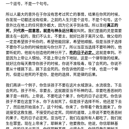
一个逗号，不是一个句号。
所以人最大的意外在于你没有思考过死亡的事情，结果在你死的时候，
你发现一切都还没有结束，之前的人生只是个逗号，不是个句号。这个
意外比在地上的任何意外都大，因为它关乎到永恒。所以圣经
真正的
死，只代表一层意思，就是与神永远分离
就叫死。我们里面的灵是需要
跟主在一起的，我们不认主，不要主，就好比孩子离开父母。做父母的
一定是希望孩子听你的，希望他能回家，希望他顺服。但是当孩子选择
不要你不认你的时候他就与你分开了。所以当亚当选择不要听神的，他
要听蛇的，他就与创造他的神分开了。
吃的日子必定，
这就是审判。不
是因为上帝让人惧怕，不是上帝让你下地狱，这是一个律导致的结果。
就好比你每天教导你孩子的时候，你说不准吸毒，吸了会死的。你说不
要从十楼跳下去，跳下去会死的。你告诉他的是一个律，也是一个审
判，但是让他死的不是你，是他的选择，死是律的后果。
我们再讲一个例子，你告诉孩子不要在这片水域游泳，水流很急，下去
会死的。孩子不听，非要去，这就跟亚当不听神的话，非要吃善恶树的
果子是一样的。上帝说，不要吃这个果子，你吃的日子必定死。你告诉
孩子不要在这里下水，你下去就死了。但是孩子选择不听，他还是下去
了，然后他开始溺水了。这个时候。你来了，你带着个救生圈来了。你
说接受这救生圈，不接受的必定死。同样的道理，上帝说不要吃善恶树
的果子，吃的日子必定死。亚当吃了，我们在座所有人都吃了，我们就
生在罪里。现在上帝来了，耶稣来了，他要救你。他说，你信耶稣基
督，信的日子必定活。你信耶稣基督，必得永生。你接受救生圈就活