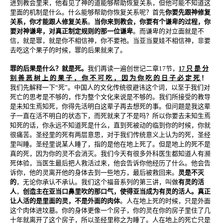
进到教会里来，他看见了神的道能够帮助恢复关系，但他可能不知道这
里面的机制是什么。什么能够帮助你恢复关系呢？首先
你要先跟神修复
关系，你才能跟人修复关系
。
当你来到教会，你要有个谦卑的过程，你
要对神谦卑，对真正制定规则的那一位谦卑
。而谦卑的对立面就是不
信，就是罪，就是你不相信神，你不要祂。当亚当夏娃不相信神，非要
去吃这个果子的时候，罪的后果就来了。
罪的后果是什么？就是死。
我们再读一遍创世记二章17节，
只 是 分
17
别 善 恶 树 上 的 果 子 ， 你 不 可 吃 ， 因 为 你 吃 的 日 子 必 定 死
！
我们先解释一下“死”。中国人的文化传统很避讳这个词，以至于我们对
死亡的思考是不够的，作为整个文化来说是不够的。我们所接受的教导
是未知生焉知死，你得先活明白这辈子再去想死的事。但问题是我这辈
子一直在活不明白的状态下，而死就来了不是吗？所以你要去未知生焉
知死的话，你永远不知道死是什么，直到死被动的临到你的时候，你就
很痛苦。圣经里的死有两层意思，对于我们传统意义上认为的死，圣经
里叫睡。圣经里说某人睡了，指的是他在地上死了。但是地上的死不是
真的死，因为你的灵不会消灭。我们今天有很多外科医生都知道人有濒
死体验，当医生最后把人救活过来，他会告诉你他经历了什么。他会告
诉你，他的灵离开他的身体去到一些地方，最后被救回来。
灵是不灭
的
，无论你承认不承认。我们这个福音系列的第三讲，叫做
有灵的活
人
，
创造主在亚当口鼻里吹的那口气，使得亚当成为有灵的活人。真正
让人活的是里面的灵，不是外面的肉体
。人在地上死的时候，只是外面
这个肉体进坟墓。你的身体更像一个房子，你的灵在你的房子里住了几
十年就离开了这个房子，所以圣经里称之为睡了。人在地上的死亡只是