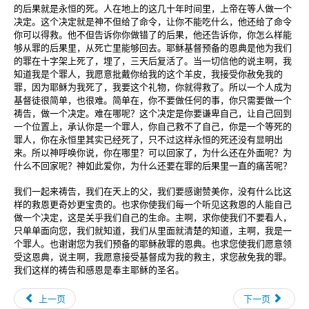
的后果就是永恒的死。人在地上的这几十年时间里，上帝在等人做一个
决定。这个决定就是神不但给了命令，让你不能吃什么，他还给了命令
你可以得救。他不但告诉你你做错了的后果，他还告诉你，你怎么样能
够从罪的后果里，从死亡里能够回去。耶稣基督预备的恩典是他为我们
的罪在十字架上死了，埋了，三天后复活了。当一切信他的说主啊，我
知道我是个罪人，我愿意批戴你给我的这个羊皮，我接受你赦免我的
罪，因为耶稣为我死了，我要这个礼物，你就得救了。所以一个人成为
基督徒很简单，也很难。简单在，你不要做任何的事，你只需要做一个
祷告，做一个决定。难在哪呢？这个决定是你要谦卑自己，让自己回到
一个位置上，承认你是一个罪人，你自己救不了自己，你是一个等死的
罪人，你在永恒里其实已经死了，只不过这样永恒的死还没有显明出
来。所以神呼唤你说，你在哪里？可以回家了，为什么还在外面呢？为
什么不回家呢？神如此爱你，为什么还要在罪的后果里一直的痛苦呢？
我们一起来祷告，我们在天上的父，我们要感谢赞美你，没有什么比这
样的救恩更奇妙更宝贵的。也求你使我们每一个听见这救恩的人能自己
做一个决定，这是关乎我们自己的生命。主啊，求你使我们不要看人，
只单单面向您，我们就知道，我们从里面就清楚的知道，主啊，我是一
个罪人。也谢谢您为我们预备的耶稣赦罪的恩典。也求您使我们愿意领
受这恩典，说主啊，我愿意接受基督成为我的救主，求您赦免我的罪。
我们这样的祷告和感恩是奉主耶稣的圣名。
上一页
下一页