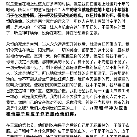
就是亚当在地上过这九百多年的时候，就是我们在这地上过这几十年的
时候。所以人生的意义是什么？
人生的意义就是你在地上这几十年就相
当于在水里扑腾，还来得及接受赦免的恩典，以扭转永恒的死，得到永
恒的生命
。这就是两个死亡的意义了。所以人在地上短暂时空里的时
间，是对人的一个祝福，让人有机会在这时间里扭头，不要再在外面
了，听见神呼唤你，说你在哪里，神在盼望着你回家。
永恒的死就是审判，当人永永远远离开神以后，就没有任何供应了。我
们今天住在地上，阳光雨露，一切的美食，都是因为这个父亲一直在默
默地给你供应。直到一天，你知道他是你的父亲，但是你说我不要你，
你做了决定不要他，那神就真的不见了，神不见了，阳光也就不见了，
一切美好就都不见了，剩下的就全都是跟你一样的悖逆而又不相信神的
人，这就是地狱了。所以地狱就是一切美好的东西都没了。万有都是神
造的。你不可能从虚空里造出任何东西。我们今天讲到的死，最糟糕的
就叫永恒的死。使我们死的就是我们的骄傲，我本不是神，我非要把自
己放在造物主的位置，这就是骄傲。我们盼望我们每一个里面应该生出
一颗心，就是我要得救，我为什么不要救生圈呢？我不管别人要不要，
我要。你跟自己的父亲说对不起，求你救我。神给亚当和夏娃预备的救
恩是什么呢？我们来看创世纪三章的二十一节，
耶 和 华 神 为 亚 当
21
和 他 妻 子 用 皮 子 作 衣 服 给 他 们 穿
。
在三章的第七节，他们刚吃完果子之后给自己用无花果树的叶子做了衣
服。皮子和叶子有什么区别？皮子是要流血的，叶子是不流血的，皮子
是要死了才能给你的，叶子不用死就能给你。当神把一件山羊皮或者绵