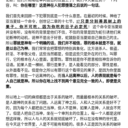
容，叫：
你在哪里
？
这是神在人犯罪堕落之后说的一句话
。
我们首先来回顾一下犯罪到底是一个什么意思。在最初的时候，神给了
亚当夏娃一个命令，创世记二章的十七节，
只 是 分 别 善 恶 树 上 的
17
果 子 ， 你 不 可 吃 ， 因 为 你 吃 的 日 子 必 定 死
！ 这个命令亚当夏娃
并没有听，没有听的背景是他们不信，不信的背景是因为蛇引诱他们来
论断神的动机，说神不是出于好意，蛇鼓励亚当夏娃自己做自己的主。
所以
罪就是神有一个明确的话，我们并不相信，罪的根本就是不信，就
是以自己为神
。我们常常会把罪想的特别具象化，比方说杀人、偷盗，
奸淫、不孝敬父母，这些当然都是，但是这些只是外在的行为，叫罪
行，它的根本在人心里面，是罪性。罪性就是你不愿意相信神告诉你的
话语。如果人是一棵树，罪行是果子，是人能看见的部分，罪性是根，
从外面看不见。但是你之所以有罪行这个看得见的果子，是因为你里面
有罪性，就是一个远离神的心。而
当人远离神以后，人的表现就是每个
人自己就是神。所以你在地上找不到两个意见完全一致的人，即便是夫
妻。
所以地上一切的麻烦都是出于关系的破坏，而最最根本的关系的破坏，
是人跟神的关系出了问题。人远离了神之后，人和人之间关系是好不了
的，因为每个人都把自己当神，但人不是神，如果人是神，人就会不死
了。但是人把自己当神，坐在一个审判主的位置上，每一个人都是这样
想这样做，所以人与人的关系就彻底破坏了。所以在没有神的世代里，
在今天这个世界里，人是不可能有和睦的。很多人正是因为关系的破碎