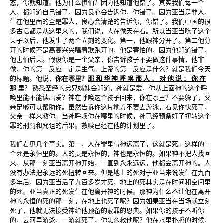
态，你就知道。他为什么惧怕？因为他知道他错了。其实我们每一个
人，都知道自己错了，因为良心会告诉你，你错了。因为亚当是罪人，
生在他里面的全是罪人，良心会清楚的告诉你，你错了。我们中国的很
多古话都是从这里来的，我们说，人在做天在看。所以当亚当吃了这个
果子以后，他发生了两个立刻的变化。第一，他跟神分开了。第二他分
开的时候不是高高兴兴唱着歌跑开的，他是害怕的，因为他知道错了，
他害怕后果。假设你是一个父亲，你告诉孩子不要做这件事情，他非
做，你的第一反应一定是生气。上帝的第一反应是什么？就是我们今天
的标题。他说，
你在哪里？
耶 和 华 神 呼 唤 那 人 ， 对 他 说 ： 你 在
那 里
？ 熟悉圣经的弟兄姊妹会知道，神就是爱，你从上面神的这个呼
唤里能不能读出爱？神在呼唤这个孩子回来，你在哪里？不要躲了，父
亲足够可以帮助你。虽然告诉你这片地方不要去游泳，看见你快死了，
父亲一样来救你。当神呼唤你在哪里的时候，神已经预备好了扭转这个
罪的刑罚和咒诅的后果。救赎已经在他的计划里了。
我们看见几个事实。第一，人在罪里与神远离了，这就是死。这样的一
个死是永恒里的。人的灵是永恒的，神也是永恒的。如果神不把人找回
来，从那一刻亚当离开神开始，一直到永永远远，他都会离开神的。人
没有办法把永远的死扭转回来。但是地上的死对于亚当来说发生在九百
多年后，因为亚当活了九百多岁才死，地上的死其实是在时间和空间里
的死。亚当真正的死发生在他离开神的时候。那神为什么不让他在离开
神的永恒的死的那一刻，在地上也死了呢？因为如果亚当在当场就立刻
死了，他就无法接受神给他预备的赦罪的恩典。如果你的孩子不听你
的，去河里游泳，一游就死了，你怎么救他呢？他在水里扑腾的时候，