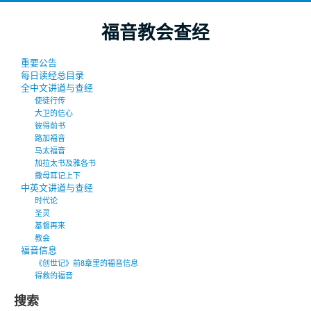
福音教会查经
重要公告
每日读经总目录
全中文讲道与查经
使徒行传
大卫的信心
彼得前书
路加福音
马太福音
加拉太书及雅各书
撒母耳记上下
中英文讲道与查经
时代论
圣灵
基督再来
教会
福音信息
《创世记》前8章里的福音信息
得救的福音
搜索