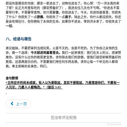
假设你是挪亚的邻居：挪亚一家进去了，动物也进去了。你心想：
“
万一洪水真的来
了呢？反正方舟里有吃的（挪亚预备好了），我进去住几天也不亏啊。
”
你进去不需
要带行李，不需要带食物，你只需要
信
，你就进去了。今天，你进到基督里，你损失
了什么？你损失了一点
骄傲
。你损失了一点
面子
。除此之外，你什么都没损失。你还
是会吃喝住行，但你拥有了永恒的生命。如果你不进去，等到洪水来了，你就失去了
一切
。
八、结语与祷告
弟兄姐妹，不要把审判当成玩笑。火是不灭的，虫是不死的。为了你自己永恒的生
命，做一个选择：
今天就进到基督里去。
我们一起来祷告：我们在天上的父，感谢赞
美你。没有什么比你的救恩更宝贵。求你除去我们的骄傲，使我们接受耶稣预备好的
救恩。这恩典是白白的，不需要我们用任何东西去换。求你让每一个听见的人都得
救。奉主耶稣的名祷告，阿们。
金句默想
“
主所应许的尚未成就，有人以为是耽延，其实不是耽延，乃是宽容你们，不愿有一
人沉沦，乃愿人人都悔改。
”
（彼后
3:9
）
上一页
您没有评论权限
JComments