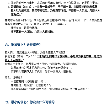
挪亚的时代用水审判，末后的时代用火审判。火不仅洗外面，更是炼净里面。
关键经文（
3:8-9
）
：
“
主看一日如千年，千年如一日。主所应许的尚未成就，
有人以为是耽延，其实不是耽延，乃是宽容你们，不愿有一人沉沦，乃愿人人
都悔改。
”
神的时间表和人的不同。从亚当被造到现在约
6000
年。若
“
千年如一日
”
，人类历史在
神看来就像
六天
过去了。第七天是安息日（千禧年）。
神没有来，是因为
宽容
。
神
不愿有一人沉沦
，乃愿
人人都悔改
。
六、谁被选上？谁被遗弃？
有人问：
“
既然神愿人人得救，为什么还有人下地狱？
”
我们来看《约翰一书》
2:2
：
“
他为我们的罪作了挽回祭，不是单为我们的罪，也是为
普天下人的罪。
”
耶稣在十字架上，为
所有人
付了代价。包括犹大，包括希特勒。
如果耶稣只为预定得救的人死，那祂吃的苦就少多了。
但耶稣为
普天下人
付了代价，显明神愿意人人都得救。
那么，谁得救？
一切信祂的
（约翰福音
3:16
）。
神的拣选，是拣选
“
一切信祂的人
”
。
你不需要问神：
“
你拣选我了吗？
”
你只需要问你自己：
“
我信祂吗？
”
七、最小的信心：你没有什么可输的