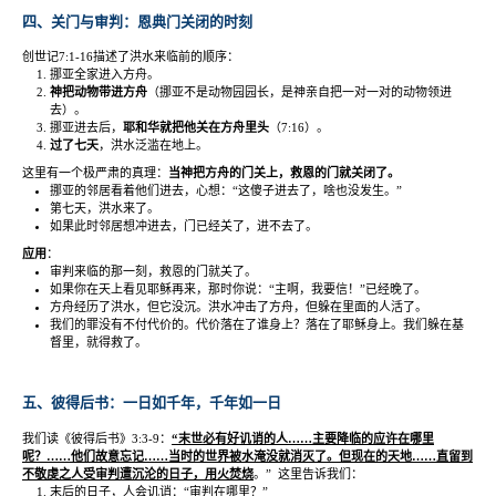
四、关门与审判：恩典门关闭的时刻
创世记
7:1-16
描述了洪水来临前的顺序：
挪亚全家进入方舟。
神把动物带进方舟
（挪亚不是动物园园长，是神亲自把一对一对的动物领进
去）。
挪亚进去后，
耶和华就把他关在方舟里头
（
7:16
）。
过了七天
，洪水泛滥在地上。
这里有一个极严肃的真理：
当神把方舟的门关上，救恩的门就关闭了。
挪亚的邻居看着他们进去，心想：
“
这傻子进去了，啥也没发生。
”
第七天，洪水来了。
如果此时邻居想冲进去，门已经关了，进不去了。
应用
：
审判来临的那一刻，救恩的门就关了。
如果你在天上看见耶稣再来，那时你说：
“
主啊，我要信！
”
已经晚了。
方舟经历了洪水，但它没沉。洪水冲击了方舟，但躲在里面的人活了。
我们的罪没有不付代价的。代价落在了谁身上？落在了耶稣身上。我们躲在基
督里，就得救了。
五、彼得后书：一日如千年，千年如一日
我们读《彼得后书》
3:3-9
：
“
末世必有好讥诮的人
……
主要降临的应许在哪里
呢？
……
他们故意忘记
……
当时的世界被水淹没就消灭了。但现在的天地
……
直留到
不敬虔之人受审判遭沉沦的日子，用火焚烧
。
”
这里告诉我们：
末后的日子，人会讥诮：
“
审判在哪里？
”