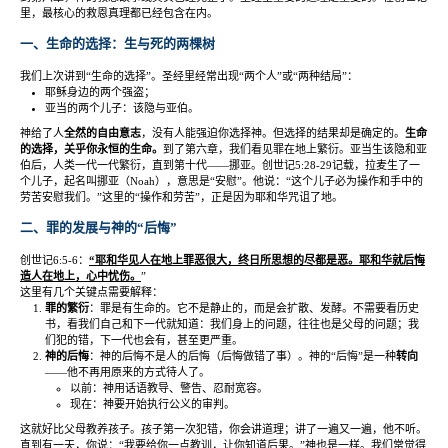
里，最核心的救恩真理都已经包含在内。
一、生命的选择：生与死的两棵树
我们上次讲到
“
生命的选择
”
。圣经里经常出现
“
两个人
”
或
“
两种结局
”
：
耶稣身边的两个强盗；
亚当的两个儿子：该隐与亚伯。
神给了人
全然的自由意志
，没有人能强迫你选择神。但选择的结果却是确定的。
生命
的选择，关乎你永恒的生命。
到了第六章，我们看见罪在地上繁衍。亚当生该隐和亚
伯后，人类一代一代繁衍，直到第十代
——
挪亚。创世记
5:28-29
记载，拉麦生了一
个儿子，起名叫挪亚（
Noah
），意思是
“
安慰
”
。他说：
“
这个儿子必为操作和手中的
劳苦安慰我们。
”
这里的
“
操作和劳苦
”
，正是因为耶和华咒诅了地。
二、罪的发展与神的
“
后悔
”
创世记
6:5-6
：
“
耶和华见人在地上罪恶很大，终日所思想的尽都是恶。耶和华就后悔
造人在地上，心中忧伤。
”
这里有几个关键点需要解释：
罪的繁衍
：罪是有生命的。它不是静止的，而是会扩散、发酵。不需要看历史
书，看我们自己和下一代就知道：我们身上的问题，往往也是父母的问题；我
们犯的错，下一代也会有，甚至更严重。
神的后悔
：神的后悔不是人的后悔（后悔做错了事）。神的
“
后悔
”
是一种
转向
——
他不再用原来的方式待人了。
以前：神用话语教导、警告、忍耐宽容。
现在：神要开始执行公义的审判。
这就好比父母教养孩子。孩子第一次犯错，你会讲道理；讲了一遍又一遍，他不听。
直到有一天，你说：
“
我要给你一点教训，让你知道后果。
”
神也是一样。我们常觉得