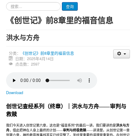
请
查询
输
入
《创世记》前8章里的福音信息
要
查
询
洪水与方舟
的
内
容
分类：
《创世记》前8章里的福音信息
日期：2025年4月14日
点击数：2597
Download
创世记查经系列（终章）｜洪水与方舟
——
审判与
救赎
我们今天进入创世记第六章，这也是
“
福音系列
”
的最后一讲。我们要讲的是
洪水与方
舟
，借此把神在人身上最终的计划
——
审判与终极救赎
——
讲清楚。从创世记第一章
到第六章，神的救恩故事线其实已经完整了。圣经里重要的道理是重复的。在创世记