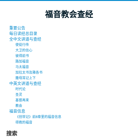
福音教会查经
重要公告
每日读经总目录
全中文讲道与查经
使徒行传
大卫的信心
彼得前书
路加福音
马太福音
加拉太书及雅各书
撒母耳记上下
中英文讲道与查经
时代论
圣灵
基督再来
教会
福音信息
《创世记》前8章里的福音信息
得救的福音
搜索