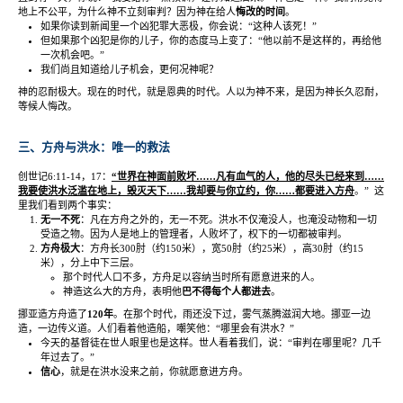
地上不公平，为什么神不立刻审判？因为神在给人
悔改的时间
。
如果你读到新闻里一个凶犯罪大恶极，你会说：
“
这种人该死！
”
但如果那个凶犯是你的儿子，你的态度马上变了：
“
他以前不是这样的，再给他
一次机会吧。
”
我们尚且知道给儿子机会，更何况神呢？
神的忍耐极大。现在的时代，就是恩典的时代。人以为神不来，是因为神长久忍耐，
等候人悔改。
三、方舟与洪水：唯一的救法
创世记
6:11-14
，
17
：
“
世界在神面前败坏
……
凡有血气的人，他的尽头已经来到
……
我要使洪水泛滥在地上，毁灭天下
……
我却要与你立约，你
……
都要进入方舟
。
”
这
里我们看到两个事实：
无一不死
：凡在方舟之外的，无一不死。洪水不仅淹没人，也淹没动物和一切
受造之物。因为人是地上的管理者，人败坏了，权下的一切都被审判。
方舟极大
：方舟长
300
肘（约
150
米），宽
50
肘（约
25
米），高
30
肘（约
15
米），分上中下三层。
那个时代人口不多，方舟足以容纳当时所有愿意进来的人。
神造这么大的方舟，表明他
巴不得每个人都进去
。
挪亚造方舟造了
120
年
。在那个时代，雨还没下过，雾气蒸腾滋润大地。挪亚一边
造，一边传义道。人们看着他造船，嘲笑他：
“
哪里会有洪水？
”
今天的基督徒在世人眼里也是这样。世人看着我们，说：
“
审判在哪里呢？几千
年过去了。
”
信心
，就是在洪水没来之前，你就愿意进方舟。