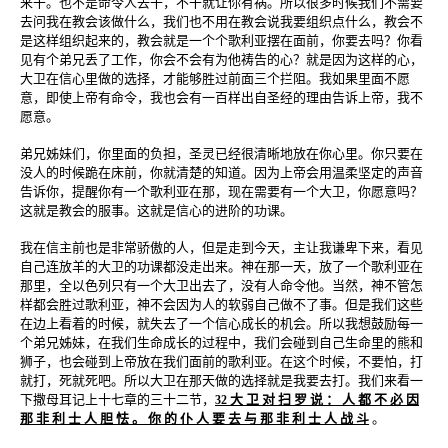
来干。也不是命令人去干，不干就让你有祸。所以很多时候我们不需要
去问我在教会该做什么，我们也不用在教会说我要组织点什么，教会不
是这样组织起来的，教会就是一个个歌利亚摆在面前，你要去吗？你看
见有个弟兄丢了工作，你会不会有为他祷告的心？就是因为这样的心，
大卫在信心里做的选择，才能够胜过前面三个拦阻。我如果里面不愿
意，即使上帝有命令，我也会有一百样出自圣经的理由告诉上帝，我不
愿意。
弟兄姊妹们，你里面的负担，圣灵已经很清晰地放在你心里。你只要在
没人的时候跪在床前，你就清楚的知道。因为上帝会用温柔坚定的声音
告诉你，提醒你有一个歌利亚在那，现在需要有一个大卫，你愿意吗？
这就是教会的服事。这就是信心的进阶的功课。
我在信主前也是非常骄傲的人，但是走到今天，主让我谦卑下来，看见
自己连放羊的大卫的功课都没走出来。神在那一天，放了一个歌利亚在
那里，全以色列只有一个大卫出去了，没有人命令他。当然，神不管怎
样都会胜过歌利亚，神不会因为人的软弱自己做不了事。但是我们这些
在边上看着的时候，就失去了一个信心成长的机会。所以我想鼓励每一
个弟兄姊妹，在我们生命成长的过程中，我们会碰到自己生命里的熊和
狮子，也会碰到上帝放在我们面前的歌利亚。在这个时候，不要怕，打
就打，死就死吧。所以大卫在那天做的选择就是我要去打。我们来看一
下撒母耳记上十七章的三十二节，
大 卫 对 扫 罗 说 ： 人 都 不 必 因
32
那 非 利 士 人 胆 怯 。 你 的 仆 人 要 去 与 那 非 利 士 人 战 斗
。