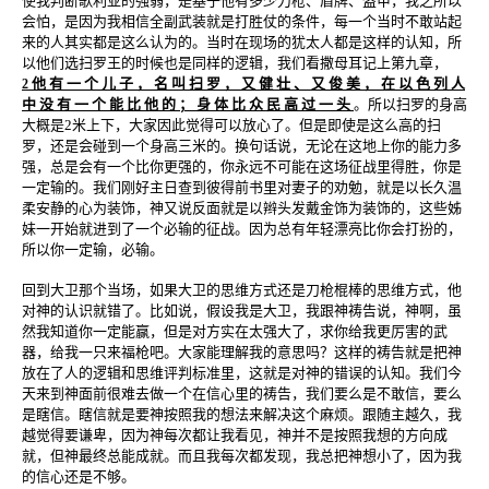
使我判断歌利亚的强弱，是基于他有多少刀枪、盾牌、盔甲，我之所以
会怕，是因为我相信全副武装就是打胜仗的条件，每一个当时不敢站起
来的人其实都是这么认为的。当时在现场的犹太人都是这样的认知，所
以他们选扫罗王的时候也是同样的逻辑，我们看撒母耳记上第九章，
他 有 一 个 儿 子 ， 名 叫 扫 罗 ， 又 健 壮 、 又 俊 美 ， 在 以 色 列 人
2
中 没 有 一 个 能 比 他 的 ； 身 体 比 众 民 高 过 一 头
。所以扫罗的身高
大概是2米上下，大家因此觉得可以放心了。但是即使是这么高的扫
罗，还是会碰到一个身高三米的。换句话说，无论在这地上你的能力多
强，总是会有一个比你更强的，你永远不可能在这场征战里得胜，你是
一定输的。我们刚好主日查到彼得前书里对妻子的劝勉，就是以长久温
柔安静的心为装饰，神又说反面就是以辫头发戴金饰为装饰的，这些姊
妹一开始就进到了一个必输的征战。因为总有年轻漂亮比你会打扮的，
所以你一定输，必输。
回到大卫那个当场，如果大卫的思维方式还是刀枪棍棒的思维方式，他
对神的认识就错了。比如说，假设我是大卫，我跟神祷告说，神啊，虽
然我知道你一定能赢，但是对方实在太强大了，求你给我更厉害的武
器，给我一只来福枪吧。大家能理解我的意思吗？这样的祷告就是把神
放在了人的逻辑和思维评判标准里，这就是对神的错误的认知。我们今
天来到神面前很难去做一个在信心里的祷告，我们要么是不敢信，要么
是瞎信。瞎信就是要神按照我的想法来解决这个麻烦。跟随主越久，我
越觉得要谦卑，因为神每次都让我看见，神并不是按照我想的方向成
就，但神最终总能成就。而且我每次都发现，我总把神想小了，因为我
的信心还是不够。