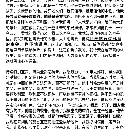
时候，他盼望我们看见他是一个牧者，他是要来施恩典的，他使我不致
缺乏，这就是他的话。弟兄姊妹们，
我们信神，就是信他的本性，他就
是牧者就是来赐福的，他就是来爱我的
。我吃的喝的都是他供应的，他
把我从昏睡的状态下叫醒。他对我们每一个人就是这样的，我们有太多
的难处，我在教会会碰到一些新来的弟兄姊妹，常常看到他们头上一团
乌云，一看就能看得出来。看见这团乌云，我就知道他在死荫的幽谷
里，我就知道他需要他的牧者。大卫也需要，他说
我 虽 然 行 过 死 荫
的 幽 谷 ， 也 不 怕 遭 害
，这就是他的信心。所以盼望你遇到难处也能
把这第四节读给神听，你说主，这是你告诉我的，我今天在这死荫的幽
谷里，我不怕遭害，因为是你说的，因为我看见你的杖，我选择做羊。
这就叫信心的祷告。
诗篇特别宝贵，诗篇全都是祷告。我想鼓励每一个弟兄姊妹，虽然我们
是基督徒，但是我们有的时候也会在肉体里犯浑。当我犯浑的时候，我
就是在神面前选择是这只狗，而不是那只羊。这个时候最重要的不是神
要变，是我要变，我说主啊，我终于醒过来了，我不要做那只狗，我不
要做歌利亚，歌利亚不认识神，所以他得不着神的祝福。得不到神的祝
福不是因为神不愿意给他，因为当神把杖拿出来的时候，他依然选择站
在亵渎神的角色。 但是你不可这样，你要说主啊，
我是一只羊，因为我
有我的主，他是我的牧者。他给了我极宝贵的应许，全在圣经里。他给
了我一个极宝贵的证据，就是他为我死了，又复活了，我还怕什么呢
？
我现在来到他的施恩宝座前把这些读给他听，我就必相信他一定带领
我，让我在信心里看见歌利亚被杀的那一刻。在我们的生命里一定有各