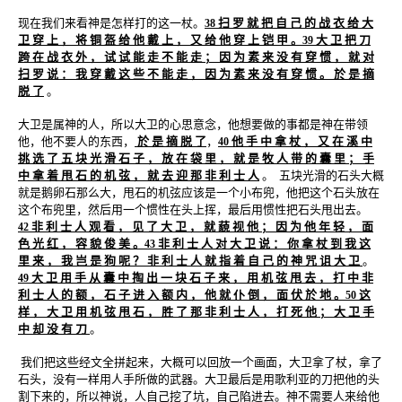
现在我们来看神是怎样打的这一杖。
扫 罗 就 把 自 己 的 战 衣 给 大
38
卫 穿 上 ， 将 铜 盔 给 他 戴 上 ， 又 给 他 穿 上 铠 甲 。
大 卫 把 刀
39
跨 在 战 衣 外 ， 试 试 能 走 不 能 走 ； 因 为 素 来 没 有 穿 惯 ， 就 对
扫 罗 说 ： 我 穿 戴 这 些 不 能 走 ， 因 为 素 来 没 有 穿 惯 。 於 是 摘
脱 了
。
大卫是属神的人，所以大卫的心思意念，他想要做的事都是神在带领
他，他不要人的东西，
於 是 摘 脱 了
，
他 手 中 拿 杖 ， 又 在 溪 中
40
挑 选 了 五 块 光 滑 石 子 ， 放 在 袋 里 ， 就 是 牧 人 带 的 囊 里 ； 手
中 拿 着 甩 石 的 机 弦 ， 就 去 迎 那 非 利 士 人
。 五块光滑的石头大概
就是鹅卵石那么大，甩石的机弦应该是一个小布兜，他把这个石头放在
这个布兜里，然后用一个惯性在头上挥，最后用惯性把石头甩出去。
非 利 士 人 观 看 ， 见 了 大 卫 ， 就 藐 视 他 ； 因 为 他 年 轻 ， 面
42
色 光 红 ， 容 貌 俊 美 。
非 利 士 人 对 大 卫 说 ： 你 拿 杖 到 我 这
43
里 来 ， 我 岂 是 狗 呢 ？ 非 利 士 人 就 指 着 自 己 的 神 咒 诅 大 卫
。
大 卫 用 手 从 囊 中 掏 出 一 块 石 子 来 ， 用 机 弦 甩 去 ， 打 中 非
49
利 士 人 的 额 ， 石 子 进 入 额 内 ， 他 就 仆 倒 ， 面 伏 於 地 。
这
50
样 ， 大 卫 用 机 弦 甩 石 ， 胜 了 那 非 利 士 人 ， 打 死 他 ； 大 卫 手
中 却 没 有 刀
。
我们把这些经文全拼起来，大概可以回放一个画面，大卫拿了杖，拿了
石头，没有一样用人手所做的武器。大卫最后是用歌利亚的刀把他的头
割下来的，所以神说，人自己挖了坑，自己陷进去。神不需要人来给他