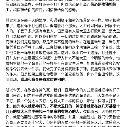
我到底该怎么办，是打还是不打？所以信心是什么？
信心是唯独相信
主，
相信神给你的应许，相信神给你的感动。
其实大卫在那一天的处境，和遇到狮子和熊的场景是不一样。狮子和熊
来了，这杖你不打也得打。但是歌利亚那天，大卫可以回家，回家不丢
人的。羊丢了多少还有点丢人，但是没有人要大卫去打歌利亚，是大卫
自己选择去打的。所以我们在地上一切的难处里走的路就是信心的路。
而神让我们先遇见的，都是不得不遇见的难处。在这些难处里，当你开
始凭着信心得胜了以后，上帝就会开始把这个功课往上抬一个台阶。比
如他会把一样歌利亚放在你面前。这时，你面临一个选择，打还是不
打？为什么上帝要这么做呢？上帝为什么不给大卫一个明确的命令，借
着扫罗给他一个命令让他去打呢？在现实生活中，如果我遇到教会的权
柄命令我去做一件事，我做完了会觉得我服事了神，我挺有资格去做神
的仆人。但是如果上帝让你看见一个弟兄很软弱，你心里生出怜悯，这
叫感动，
感动和命令是有本质差别的
。
所以今天，在教会在神的家，我们一直用命令的方式是很难把神的样子
做出来的，因为神是通过爱的感动来传达他的命令的。当天如果不是大
卫打，换一个犹太人去打，也有大卫一样的信心，那他一样可以打下
来。因为
本来就是神打的，不是大卫打的，神无非就是在这几万甚至十
几万的犹太人当中来找一个愿意的有信心的人，仅此而已
。因为神的工
作，就是他要胜过那亵渎神的歌利亚，并且一定能胜过。我们今天教会
的事工需要真的非常大，但是神的方式不是放一笔钱在这儿，然后雇人