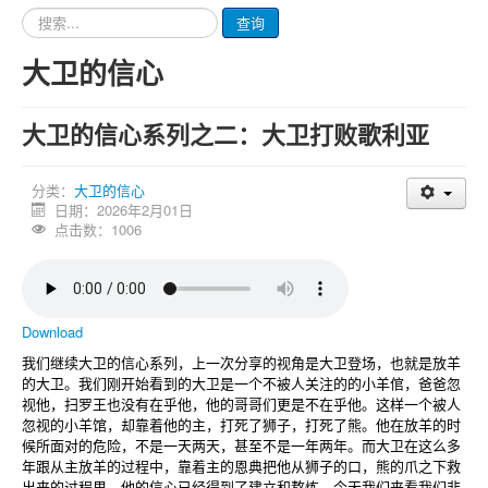
请
查询
输
入
大卫的信心
要
查
询
大卫的信心系列之二：大卫打败歌利亚
的
内
容
分类：
大卫的信心
日期：2026年2月01日
点击数：1006
Download
我们继续大卫的信心系列，上一次分享的视角是大卫登场，也就是放羊
的大卫。我们刚开始看到的大卫是一个不被人关注的的小羊倌，爸爸忽
视他，扫罗王也没有在乎他，他的哥哥们更是不在乎他。这样一个被人
忽视的小羊馆，却靠着他的主，打死了狮子，打死了熊。他在放羊的时
候所面对的危险，不是一天两天，甚至不是一年两年。而大卫在这么多
年跟从主放羊的过程中，靠着主的恩典把他从狮子的口，熊的爪之下救
出来的过程里，他的信心已经得到了建立和熬炼。今天我们来看我们非