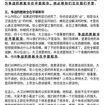
为 争 战 的 胜 败 全 在 乎 耶 和 华 。 他 必 将 你 们 交 在 我 们 手 里
。
五，争战的胜败全在乎耶和华
什么叫信心？如果这时歌利亚已经死了，你也会说这些“必”，但是当大
卫说这些“必”的时候，仗都还没开始打。难处还没解决的时候，才是信
心真正显明的时候。信心是所望之事的实底，未见之事的确据。没有看
见的事情，你相信才是真的信心。
然后，四十七节后半段，大卫说出一个很重要的事实，
争 战 的 胜 败 全
在 乎 耶 和 华
。所以我们的信心不是盲信，我们信耶稣，是要信他的本
相。我们对神经常有很多误解，可能觉得我得拿什么东西跟他换，或者
觉得我得做点什么才有资格，做了不好的事就没资格求了。这些全都是
误解，所以在这儿，大卫清楚地信，并且清楚地信了一个准确的神的形
象。他说
争 战 的 胜 败 全 在 乎 耶 和 华
。
我们对神的认识不是靠自己想的，是要读圣经，而且要去经历圣经。大
卫在放羊的时候，至少在他之前的所有犹太人跟神的关系他都知道了，
他的祖先肯定跟他讲过很多关乎神的真理。所以知识重要吗？很重要。
你不读经，你怎么知道上帝是怎样的神呢？上帝怎么带领大卫，今天也
是同样带领你。上帝怎么原谅彼得，他也会怎么原谅你。
在这儿，大卫对神的形象的认知非常准确。他知道，胜败不在乎外面的
刀枪。大家不要小看这个认知，我们刚才的第一个拦阻是敌人的强大。
我在信主之前在世界的这个体系里面走了很多年，这个体系对我的训练