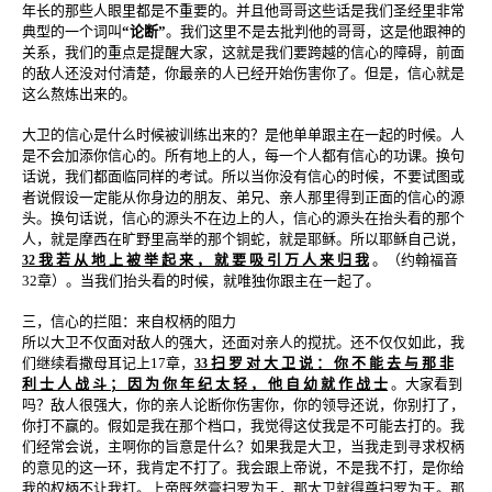
年长的那些人眼里都是不重要的。并且他哥哥这些话是我们圣经里非常
典型的一个词叫
“论断”
。我们这里不是去批判他的哥哥，这是他跟神的
关系，我们的重点是提醒大家，这就是我们要跨越的信心的障碍，前面
的敌人还没对付清楚，你最亲的人已经开始伤害你了。但是，信心就是
这么熬炼出来的。
大卫的信心是什么时候被训练出来的？是他单单跟主在一起的时候。人
是不会加添你信心的。所有地上的人，每一个人都有信心的功课。换句
话说，我们都面临同样的考试。所以当你没有信心的时候，不要试图或
者说假设一定能从你身边的朋友、弟兄、亲人那里得到正面的信心的源
头。换句话说，信心的源头不在边上的人，信心的源头在抬头看的那个
人，就是摩西在旷野里高举的那个铜蛇，就是耶稣。所以耶稣自己说，
我 若 从 地 上 被 举 起 来 ， 就 要 吸 引 万 人 来 归 我
。（约翰福音
32
32章）。当我们抬头看的时候，就唯独你跟主在一起了。
三，信心的拦阻：来自权柄的阻力
所以大卫不仅面对敌人的强大，还面对亲人的搅扰。还不仅仅如此，我
们继续看撒母耳记上17章，
扫 罗 对 大 卫 说 ： 你 不 能 去 与 那 非
33
利 士 人 战 斗 ； 因 为 你 年 纪 太 轻 ， 他 自 幼 就 作 战 士
。大家看到
吗？敌人很强大，你的亲人论断你伤害你，你的领导还说，你别打了，
你打不赢的。假如是我在那个档口，我觉得这仗我是不可能去打的。我
们经常会说，主啊你的旨意是什么？如果我是大卫，当我走到寻求权柄
的意见的这一环，我肯定不打了。我会跟上帝说，不是我不打，是你给
我的权柄不让我打。上帝既然膏扫罗为王，那大卫就得尊扫罗为王。那