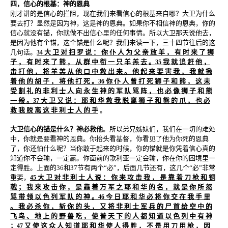
四，信心的根基：神的恩典
刚才讲的是信心的拦阻，现在我们来看信心的根基来自哪？大卫为什么
要去打？显然是因为神，这是神的恩典。如果你不相信神的恩典，你的
信心就没有锚，你就做不出信心里的任何事情。所以大卫那天说他去，
是因为他有个锚，这个锚是什么呢？我们来读一下，三十四节往后的这
几句话。
大 卫 对 扫 罗 说 ： 你 仆 人 为 父 亲 放 羊 ， 有 时 来 了 狮
34
子 ， 有 时 来 了 熊 ， 从 群 中 衔 一 只 羊 羔 去 。
我 就 追 赶 他 ，
35
击 打 他 ， 将 羊 羔 从 他 口 中 救 出 来 。 他 起 来 要 害 我 ， 我 就 揪
着 他 的 胡 子 ， 将 他 打 死 。
你 仆 人 曾 打 死 狮 子 和 熊 ， 这 未
36
受 割 礼 的 非 利 士 人 向 永 生 神 的 军 队 骂 阵 ， 也 必 像 狮 子 和 熊
一 般 。
大 卫 又 说 ： 耶 和 华 救 我 脱 离 狮 子 和 熊 的 爪 ， 也 必
37
救 我 脱 离 这 非 利 士 人 的 手
。
大卫信心的锚是什么？神必救他
。所以弟兄姊妹们，我们在一切的难处
中，你就是要看神的恩典。你抬头看基督，你看见了他为你死的恩典
了，你还怕什么呢？当你敢于起来的时候，你的锚就是你凭着信心真的
知道你不会输，一定赢。你面前的歌利亚一定会输，你在你的困境里一
定得胜。上面的36和37节有两个“必”，后面几节还有，这几个“必”非常
重要，
大 卫 对 非 利 士 人 说 ： 你 来 攻 击 我 ， 是 靠 着 刀 枪 和 铜
45
戟 ； 我 来 攻 击 你 ， 是 靠 着 万 军 之 耶 和 华 的 名 ， 就 是 你 所 怒
骂 带 领 以 色 列 军 队 的 神 。
今 日 耶 和 华 必 将 你 交 在 我 手 里
46
。 我 必 杀 你 ， 斩 你 的 头 ， 又 将 非 利 士 军 兵 的 尸 首 给 空 中 的
飞 鸟 、 地 上 的 野 兽 吃 ， 使 普 天 下 的 人 都 知 道 以 色 列 中 有 神
；
又 使 这 众 人 知 道 耶 和 华 使 人 得 胜 ， 不 是 用 刀 用 枪 ， 因
47