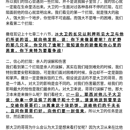
所以我们的信心会遇到一些拦阻，并不是说我脑子里信了，我的信心就
一定能在生命里活出来。大卫的一生面对过各种各样不停的拦阻，在拦
阻面前他的信心就显明出来。我们看见的第一个拦阻，就是强大的敌
人，强大到一个地步，你觉得不可逾越。而强大不是唯一的困难，我们
来看第二个拦阻：
撒母耳记上十七章二十八节，
大 卫 的 长 兄 以 利 押 听 见 大 卫 与 他
28
们 所 说 的 话 ， 就 向 他 发 怒 ， 说 ： 你 下 来 做 甚 麽 呢 ？ 在 旷 野
的 那 几 只 羊 ， 你 交 托 了 谁 呢 ？ 我 知 道 你 的 骄 傲 和 你 心 里 的
恶 意 ， 你 下 来 特 为 要 看 争 战
！
二，信心的拦阻：亲人的误解和伤害
我们看到第二个拦阻是亲人的误解，其实在我们碰到难处的时候，我们
特别需要安慰和鼓励，可是我们面对困难的时候，身边却不一定是鼓励
和掌声。撒旦一定是做拆毁的工作。假设说这话的不是大卫的哥哥，而
是一个路人，对大卫的影响是会不同的。对我们伤害最厉害，给我们的
影响最大的恰恰是我们最亲的人。对大卫来说，哥哥们误解了他，那大
卫本来是来做什么呢？我们看经文，
一 日 ， 耶 西 对 他 儿 子 大 卫
17
说 ： 你 拿 一 伊 法 烘 了 的 穗 子 和 十 个 饼 ， 速 速 地 送 到 营 里 去
， 交 给 你 哥 哥 们 ；
再 拿 这 十 块 奶 饼 ， 送 给 他 们 的 千 夫 长
18
， 且 问 你 哥 哥 们 好 ， 向 他 们 要 一 封 信 来
。所以大卫的任务是送
信，然后要回信。
那大卫的哥哥为什么会认为大卫是想来看打仗呢？因为大卫从来在比他