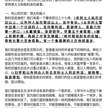
常熟悉大卫和歌利亚的故事。
一，信心的拦阻：强大的敌人
歌利亚是谁呢？我们来看一下撒母耳记上十七章，
非 利 士 人 站 在 这
3
边 山 上 ， 以 色 列 人 站 在 那 边 山 上 ， 当 中 有 谷 。
从 非 利 士 营
4
中 出 来 一 个 讨 战 的 人 ， 名 叫 歌 利 亚 ， 是 迦 特 人 ， 身 高 六 肘
零 一 虎 口 ；
头 戴 铜 盔 ， 身 穿 铠 甲 ， 甲 重 五 千 舍 客 勒 ；
腿
5
6
上 有 铜 护 膝 ， 两 肩 之 中 背 负 铜 戟 ；
枪 杆 粗 如 织 布 的 机 轴 ，
7
铁 枪 头 重 六 百 舍 客 勒 。 有 一 个 拿 盾 牌 的 人 在 他 前 面 走
。
我们知道圣经是圣灵默示的，是借着当时的作者留下的神的话。神在介
绍歌利亚出场的时候，相比大卫的出场，按人的标准好像挺“隆重”的。
从这几节经文我们可以看到一个非常强壮的战士，他的能力在人的标准
里是无可匹敌的。他的身高大概三米左右，他身上的盔甲重一百多斤，
他的武器也远远大过重过普通人。所以他在人眼里，是让人惧怕的。所
以，
扫 罗 和 以 色 列 众 人 听 见 非 利 士 人 的 这 些 话 ， 就 惊 惶 ，
11
极 其 害 怕
。惧怕是很真实的感受，而我们的信心就是要胜过我们的本
相，胜过惧怕。
我们基督徒在生活中并没有真的遇到一个歌利亚，上帝为什么把这个故
事放在圣经里？因为我们会碰到困难，当这个困难强大到一个地步，其
实就像歌利亚了。当我们遇到像歌利亚一样的困难的时候，我们就会感
到害怕。这个害怕可能是工作，可能是婚姻关系，可能是健康方面的。