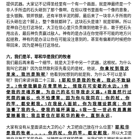
提供武器。大家记不记得圣经里有一个有一个画面，就是神最终是一个
非人手所造的石头砸到了那个像啊，在但以理书里面有一个像的意象，
金头银胸、铜斧铁腿，还有半铁半泥的脚，最后来了一块非人手所凿的
石头砸在这个脚上，整个像就都碎了。这块石头是谁？就是耶稣。所以
是神自己在打这场仗，大卫在信心里只负责做到他敢于去，敢于把石头
甩出去，最后神负责赢过敌人。神有的是办法在你觉得不可能的地方兴
起拯救，神有的是办法让你在可能没注意到的，甚至有偏差的时候把你
带回来，因为是神在打这场仗。
六，我们是羊，耶和华是我们的牧者
我们最后再来看一个细节，就是大卫手中另一个武器，这根杖。为什么
我叫它武器？因为显然歌利亚先看见的是杖，他说，
你 拿 杖 到 我 这
里 来 ， 我 岂 是 狗 呢
？他看到杖想到的就是狗，为什么不可以是羊
呢？我们来读诗篇二十三篇，
1 耶 和 华 是 我 的 牧 者 ， 我 必 不 致 缺
乏 。
他 使 我 躺 卧 在 青 草 地 上 ， 领 我 在 可 安 歇 的 水 边 。
他
2
3
使 我 的 灵 魂 苏 醒 ， 为 自 己 的 名 引 导 我 走 义 路 。
我 虽 然 行 过
4
死 荫 的 幽 谷 ， 也 不 怕 遭 害 ， 因 为 你 与 我 同 在 ； 你 的 杖 ， 你
的 竿 ， 都 安 慰 我 。
在 我 敌 人 面 前 ， 你 为 我 摆 设 筵 席 ； 你 用
5
油 膏 了 我 的 头 ， 使 我 的 福 杯 满 溢 。
我 一 生 一 世 必 有 恩 惠 慈
6
爱 随 着 我 ； 我 且 要 住 在 耶 和 华 的 殿 中 ， 直 到 永 远
。
大家有没有从里面读出大卫的心？大卫把自己放在什么位置？
耶 和 华
是 我 的 牧 者 ，，，， 你 的 杖 ， 你 的 竿 ， 都 安 慰 我
。所以大卫是
把自己放在羊的身份，对神唱出这样的赞美。当我们的主把杖拿出来的