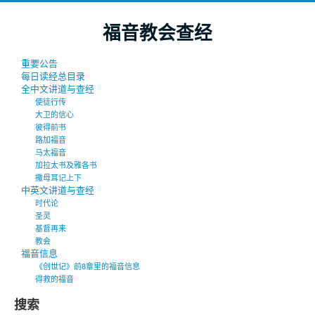
福音教会查经
重要公告
每日读经总目录
全中文讲道与查经
使徒行传
大卫的信心
彼得前书
路加福音
马太福音
加拉太书及雅各书
撒母耳记上下
中英文讲道与查经
时代论
圣灵
基督再来
教会
福音信息
《创世记》前8章里的福音信息
得救的福音
搜索