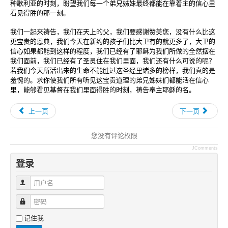
种歌利亚的时刻，盼望我们每一个弟兄姊妹最终都能在靠着主的信心里
看见得胜的那一刻。
我们一起来祷告，我们在天上的父，我们要感谢赞美您，没有什么比这
更宝贵的恩典，我们今天在新约的孩子们比大卫有的就更多了，大卫的
信心如果都能到这样的程度，我们已经有了耶稣为我们所做的全然摆在
我们面前，我们已经有了圣灵住在我们里面，我们还有什么可说的呢？
若我们今天所活出来的生命不能胜过这圣经里诸多的榜样，我们真的是
羞愧的。求你使我们所有听见这宝贵道理的弟兄姊妹们都能活在信心
里，能够看见基督在我们里面得胜的时刻，祷告奉主耶稣的名。
上一页
下一页
您没有评论权限
JComments
登录
用户名
密码
记住我