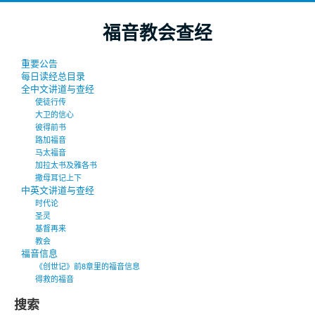
福音教会查经
重要公告
每日读经总目录
全中文讲道与查经
使徒行传
大卫的信心
彼得前书
路加福音
马太福音
加拉太书及雅各书
撒母耳记上下
中英文讲道与查经
时代论
圣灵
基督再来
教会
福音信息
《创世记》前8章里的福音信息
得救的福音
搜索