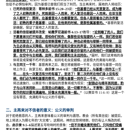
信徒不必惧怕审判，因为基督已替我们担当了刑罚。当主再来时，属祂的人将经历：
已死的信徒复活
：
哥林多前书
15:20–23
说：
“
但基督已经从死里复活，成为睡
了之人初熟的果子。死既是因一人而来，死人复活也是因一人而来。在亚当里
众人都死了；照样，在基督里众人也都要复活。但各人是按着自己的次序复
活：初熟的果子是基督；以后，在他来的时候，是那些属基督的。
”
基督的复活
是确据，保证了属祂之人的复活。
活着的信徒被提并改变
：
帖撒罗尼迦前书
4:13–17
教导：
“
论到睡了的人，我们
不愿意弟兄们不知道，恐怕你们忧伤，像那些没有指望的人一样。我们若信耶
稣死而复活了，那已经在耶稣里睡了的人，神也必将他与耶稣一同带来
……
因
为主必亲自从天降临，有呼叫的声音和天使长的声音，又有神的号吹响；那在
基督里死了的人必先复活。以后我们这活着还存留的人必和他们一同被提到云
里，在空中与主相遇。这样，我们就要和主永远同在。
”
届时，我们这卑贱的身
体将变成荣耀不朽坏的身体，如同毛毛虫变蝴蝶，这是极大的奥秘与盼望。
与主同王一千年
：基督再来之后，撒旦将被捆绑一千年，信徒将与基督一同在
地上作王，执掌王权。
启示录
20:4–6
说：
“
他们复活了，与基督一同作王一千
年
……
在头一次复活有分的有福了，圣洁了！第二次的死在他们身上没有权
柄，他们必为神和基督的祭司，并要与基督一同作王一千年。
”
这一时期，公义
将迅速施行，以赛亚书
11
章描绘的景象将成为现实：
“
豺狼必与绵羊羔同居，豹
子与山羊羔同卧
……
在我圣山的遍处，这一切都不伤人，不害物；因为认识耶
和华的知识要充满遍地，好像水充满洋海一般。
”
（以赛亚书
11:6–9
）这是一个
没有罪恶、充满和平与公义的千禧年。
二、主再来对不信者的意义：公义的审判
对于拒绝救恩的人，主再来意味着公义的审判与震怒。教会（所有真信徒）被提后，
地上将进入为期七年的
“
大灾难
”
。这期间，神的忿怒将倾倒，但仍有让人悔改的机
会。
启示录
9:5–6
描述第五号吹响时的景象：
“
但不许蝗虫害死他们，只叫他们受痛
苦五个月；这痛苦就像蝎子螫人的痛苦一样。在那些日子，人要求死，决不得死；愿