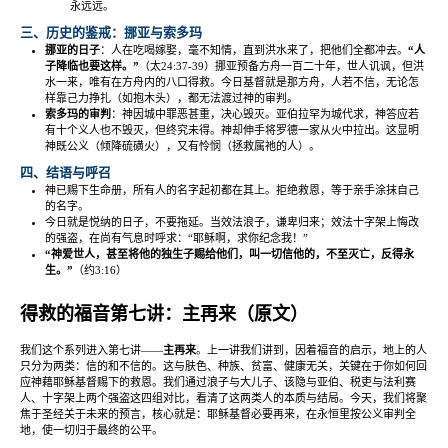
永远远。
三、历史的鉴戒：挪亚与索多玛
挪亚的日子
：人在吃喝嫁娶，毫不知情，直到洪水来了，把他们全都冲去。
“
人
子降临也要这样。
”
（太
24:37-39
）挪亚预备方舟一百二十年，世人讥讽，但洪
水一来，唯有在方舟内的八口得救。今日基督就是那方舟，人若不信，无论怎
样靠己力挣扎（如抱木头），都无法渡过神的审判。
索多玛的审判
：神因城中罪恶甚重，决心毁灭。亚伯拉罕为城代求，神答应若
有十个义人也不毁灭，但终究未得。神却伸手将罗德一家从火中拉出。这显明
神既公义（倾降硫磺火），又有怜悯（拯救属祂的人）。
四、结语与呼召
神已赐下生命册，所有人的名字起初都在其上。拒绝救恩，等于亲手涂抹自己
的名字。
今日就是悦纳的日子，不要拖延。当效法浪子，谦卑归来；效法十字架上悔改
的强盗，在尚有气息时呼求：
“
耶稣啊，求你纪念我！
”
“
神爱世人，甚至将他的独生子赐给他们，叫一切信他的，不至灭亡，反得永
生。
”
（约
3:16
）
得救的福音第七讲：主再来（原文）
我们这个系列进入第七讲
——
主再来
。上一讲我们讲到，因着福音的启示，地上的人
只分为两类：信的和不信的。这与肤色、种族、贫富、健康无关，关键在于你如何回
应神藉耶稣基督赐下的救恩。我们通过浪子与大儿子、该隐与亚伯、税吏与法利赛
人、十字架上两个强盗这四组对比，看清了这两类人的本质与结局。今天，我们将聚
焦于圣经关于未来的预言，核心就是：耶稣基督必要再来，在永恒里按公义审判全
地，使一切归于最终的公平。