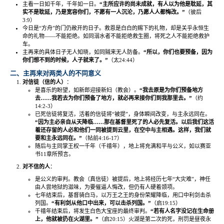
主看一日如千年，千年如一日。
“
主所应许的尚未成就，有人以为他是耽延，其
实不是耽延，乃是宽容你们，不愿有一人沉沦，乃愿人人都悔改。
”
（彼后
3:9
）
今日是
“
方舟
”
的门仍敞开的日子。救恩是白白的赐下的礼物，却是关乎永恒生
命的礼物
——
不能拒绝。如同溺水者不能拒绝救生圈，将死之人不能拒绝救护
车。
主再来的具体日子无人知晓，如同贼来无人防备。
“
所以，你们也要预备，因为
你们想不到的时候，人子就来了。
”
（太
24:44
）
二、主再来对两类人的不同意义
对信徒（信的人）
：
是喜乐的盼望，如新郎迎接新妇（教会）。
“
我去原是为你们预备地方
去
……
我若去为你们预备了地方，就必再来接你们到我那里去。
”
（约
14:2-3
）
已死信徒将复活，活着的信徒将
“
被提
”
，身体瞬间改变，与主永远同在。
“
因为主必亲自从天降临
……
那在基督里死了的人必先复活。以后我们这活
着还存留的人必和他们一同被提到云里，在空中与主相遇。这样，我们就
要和主永远同在。
”
（帖前
4:16-17
）
随后与主同掌王权一千年（千禧年），地上将充满和平与公义，如以赛亚
书
11
章所预言。
对不信的人
：
是公义的审判。教会（真信徒）被提后，地上将经历七年
“
大灾难
”
，神任
由人尝地狱的滋味，为要催逼人悔改，但仍有人硬着颈项。
七年结束后，基督骑白马，以万王之王的身份荣耀降临，用口中利剑击杀
列国。
“
有利剑从他口中出来，可以击杀列国。
”
（启
19:15
）
千禧年结束后，将发生白色大宝座的最终审判。
“
若有人名字没记在生命册
上，他就被扔在火湖里。
”
（启
20:15
）火湖是第二次的死，刑罚是昼夜永