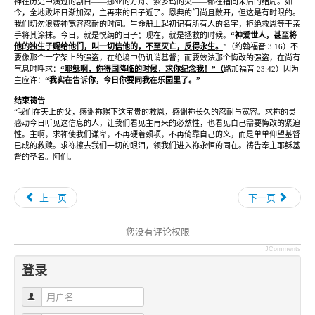
神在历史中演过的剧目
——
挪亚的方舟、索多玛的火
——
都在指向末后的结局。如
今，全地败坏日渐加深，主再来的日子近了。恩典的门尚且敞开，但这是有时限的。
我们切勿浪费神宽容忍耐的时间。生命册上起初记有所有人的名字，拒绝救恩等于亲
手将其涂抹。今日，就是悦纳的日子；现在，就是拯救的时候。
“
神爱世人，甚至将
他的独生子赐给他们，叫一切信他的，不至灭亡，反得永生。
”
（约翰福音
3:16
）不
要像那个十字架上的强盗，在绝境中仍讥诮基督；而要效法那个悔改的强盗，在尚有
气息时呼求：
“
耶稣啊，你得国降临的时候，求你纪念我！
”
（
路加福音
23:42
）因为
主应许：
“
我实在告诉你，今日你要同我在乐园里了
。
”
结束祷告
“
我们在天上的父，感谢祢赐下这宝贵的救恩，感谢祢长久的忍耐与宽容。求祢的灵
感动今日听见这信息的人，让我们看见主再来的必然性，也看见自己需要悔改的紧迫
性。主啊，求祢使我们谦卑，不再硬着颈项，不再倚靠自己的义，而是单单仰望基督
已成的救赎。求祢擦去我们一切的眼泪，领我们进入祢永恒的同在。祷告奉主耶稣基
督的圣名。阿们。
上一页
下一页
您没有评论权限
JComments
登录
用户名