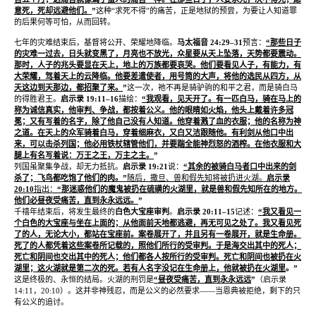
意死，死却远避他们。
”
这种
“
求死不得
”
的痛苦，正是地狱的预尝，为要让人知道罪
的后果何等可怕，从而回转。
七年的灾难结束后，基督将公开、荣耀地降临。
马太福音
24:29–31
预言：
“
那些日子
的灾难一过去，日头就变黑了，月亮也不放光，众星要从天上坠落，天势都要震动。
那时，人子的兆头要显在天上，地上的万族都要哀哭。他们要看见人子，有能力，有
大荣耀，驾着天上的云降临。他要差遣使者，用号筒的大声，将他的选民从四方，从
天这边到天那边，都招聚了来。
”
这一次，祂不再是骑驴驹的和平之君，而是骑白马
的得胜君王。
启示录
19:11–16
描绘：
“
我观看，见天开了。有一匹白马，骑在马上的
称为诚信真实，他审判、争战，都按着公义。他的眼睛如火焰，他头上戴着许多冠
冕；又有写着的名字，除了他自己没有人知道。他穿着溅了血的衣服；他的名称为神
之道。在天上的众军骑着白马，穿着细麻衣，又白又洁跟随他。有利剑从他口中出
来，可以击杀列国；他必用铁杖辖管他们，并要踹全能神烈怒的酒榨。在他衣服和大
腿上有名写着说：万王之王，万主之主。
”
列国虽聚集争战，却无力抵抗。
启示录
19:21
说：
“
其余的被骑白马者口中出来的剑
杀了；飞鸟都吃饱了他们的肉。
”
随后，撒旦、兽和假先知将被扔进火湖。
启示录
20:10
指出：
“
那迷惑他们的魔鬼被扔在硫磺的火湖里，就是兽和假先知所在的地方。
他们必昼夜受痛苦，直到永永远远。
”
千禧年结束后，将发生最终的
白色大宝座审判
。
启示录
20:11–15
记述：
“
我又看见一
个白色的大宝座与坐在上面的；从他面前天地都逃避，再无可见之处了。我又看见死
了的人，无论大小，都站在宝座前。案卷展开了，并且另有一卷展开，就是生命册。
死了的人都凭着这些案卷所记载的，照他们所行的受审判。于是海交出其中的死人；
死亡和阴间也交出其中的死人；他们都各人按所行的受审判。死亡和阴间也被扔在火
湖里；这火湖就是第二次的死。若有人名字没记在生命册上，他就被扔在火湖里
。
”
这是终极的、永恒的结局。火湖的刑罚是
“
昼夜受痛苦，直到永永远远
”
（启示录
14:11
，
20:10
）。这并非神残忍，而是公义的必然要求
——
当恩典被拒绝，剩下的只
有公义的追讨。