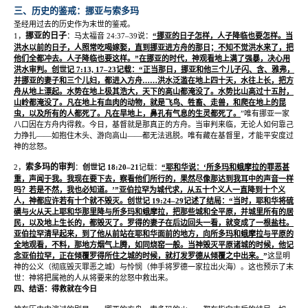
三、历史的鉴戒：挪亚与索多玛
圣经用过去的历史作为末世的鉴戒。
挪亚的日子
1
，
：马太福音
24:37–39
说：
“
挪亚的日子怎样，人子降临也要怎样。当
洪水以前的日子，人照常吃喝嫁娶，直到挪亚进方舟的那日；不知不觉洪水来了，把
他们全都冲去。人子降临也要这样。
”
在挪亚的时代，神观看地上满了强暴，决心用
洪水审判。创世记
7:13, 17–23
记载：
“
正当那日，挪亚和他三个儿子闪、含、雅弗，
并挪亚的妻子和三个儿妇，都进入方舟
……
洪水泛滥在地上四十天，水往上长，把方
舟从地上漂起。水势在地上极其浩大，天下的高山都淹没了。水势比山高过十五肘，
山岭都淹没了。凡在地上有血肉的动物，就是飞鸟、牲畜、走兽，和爬在地上的昆
虫，以及所有的人都死了。凡在旱地上，鼻孔有气息的生灵都死了。
”
唯有挪亚一家
八口因在方舟内得救。今日，基督就是那真正的方舟。当审判来临，无论人如何靠己
力挣扎
——
如抱住木头、游向高山
——
都无法逃脱。唯有藏在基督里，才能平安度过
神的忿怒。
索多玛的审判
2
，
：
创世记
18:20–21
记载：
“
耶和华说：
‘
所多玛和蛾摩拉的罪恶甚
重，声闻于我。我现在要下去，察看他们所行的，果然尽像那达到我耳中的声音一样
吗？若是不然，我也必知道。
’”
亚伯拉罕为城代求，从五十个义人一直降到十个义
人，神都应许若有十个就不毁灭。创世记
19:24–29
记述了结局：
“
当时，耶和华将硫
磺与火从天上耶和华那里降与所多玛和蛾摩拉，把那些城和全平原，并城里所有的居
民，以及地上生长的，都毁灭了。罗得的妻子在后边回头一看，就变成了一根盐柱。
亚伯拉罕清早起来，到了他从前站在耶和华面前的地方，向所多玛和蛾摩拉与平原的
全地观看，不料，那地方烟气上腾，如同烧窑一般。当神毁灭平原诸城的时候，他记
念亚伯拉罕，正在倾覆罗得所住之城的时候，就打发罗德从倾覆之中出来。
”
这显明
神的公义（彻底毁灭罪恶之城）与怜悯（伸手将罗德一家拉出火海）。这也预示了末
世：神将把属祂的人从将要来的忿怒中救出来。
四、结语：得救就在今日