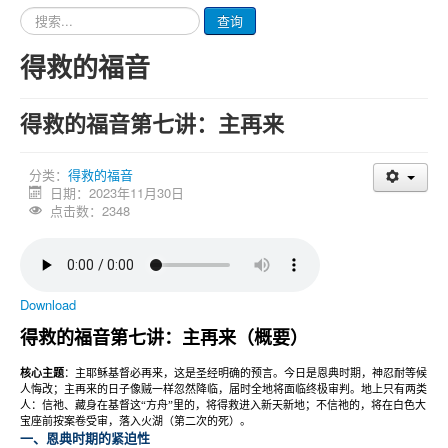
请
查询
输
入
得救的福音
要
查
询
得救的福音第七讲：主再来
的
内
容
分类：
得救的福音
日期：2023年11月30日
点击数：2348
Download
得救的福音第七讲：主再来（概要）
核心主题
：主耶稣基督必再来，这是圣经明确的预言。今日是恩典时期，神忍耐等候
人悔改；主再来的日子像贼一样忽然降临，届时全地将面临终极审判。地上只有两类
人：信祂、藏身在基督这
“
方舟
”
里的，将得救进入新天新地；不信祂的，将在白色大
宝座前按案卷受审，落入火湖（第二次的死）。
一、恩典时期的紧迫性