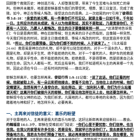
回顾整个救赎历史：神创造万有，人却堕落犯罪，带来了今生苦难与永恒死亡的审
判。但神并未撇弃，祂差遣耶稣基督为我们的罪受死、埋葬、第三日复活，完成了救
赎。如今，神正在等候人悔改，接受这白白的恩典。上一次结尾的
PPT
引用了
彼得后
书
3:8–10
：
“
亲爱的弟兄啊，有一件事你们不可忘记，就是主看一日如千年，千年如
一日。主所应许的尚未成就，有人以为他是耽延，其实不是耽延，乃是宽容你们，不
愿有一人沉沦，乃愿人人都悔改。但主的日子要像贼来到一样
……
”
这清楚地告诉我
们：今日是恩典时期，神在忍耐等候；但主再来的日子必然临到，且像贼一样突然。
今天我们所处的时间，就是主已做成救恩、等候人悔改的时代。但这宽容并非无限
期。
“
所以，你们也要预备，因为你们想不到的时候，人子就来了。
”
（马太福音
24:44
）救恩虽是神白白的礼物，却不是可以轻忽拒绝的。对于一个溺水的人，救生
圈是礼物，却是关乎生死、绝不能拒绝的礼物。对于一个垂死的人，救护车的抢救是
礼物，却是关乎性命、绝不能拒绝的礼物。拒绝救恩，不是得罪神，而是损害自己永
恒的生命。因为人人都有一死，死后且有审判。我们不知道明天与主的再来哪一个先
到，因此必须在今日
——
还有时间的时候
——
做出决定。
耶稣怎样离开，也要怎样再来。
使徒行传
1:9–11
记载：
“
说了这话，他们正看的时
候，他就被取上升，有一朵云彩把他接去，便看不见他了。当他往上去的时候，他们
定睛望天，忽然有两个人身穿白衣，站在旁边，说：
‘
加利利人哪，你们为什么站着
望天呢？这离开你们被接升天的耶稣，你们看见他怎样往天上去，他还要怎样来。
’”
耶稣现今在父神的右边，为我们祈求。凡属祂的人，都可以奉祂的名祷告，因为我们
藉着祂与神和好了。祂怎样升天，必要再来。
一、主再来对信徒的意义：喜乐的盼望
对于信靠祂的人，主再来是极大的喜乐与盼望。这好比新郎再来迎接新妇
——
教会。
约翰福音
14:1–3
中，耶稣在受难前对门徒说：
“
你们心里不要忧愁；你们信神，也当
信我。在我父的家里有许多住处；若是没有，我就早已告诉你们了。我去原是为你们
预备地方去。我若去为你们预备了地方，就必再来接你们到我那里去，我在哪里，叫
你们也在那里。
”
这里的
“
我去
……
必再来接你们
”
，清楚指明了信徒的归宿。