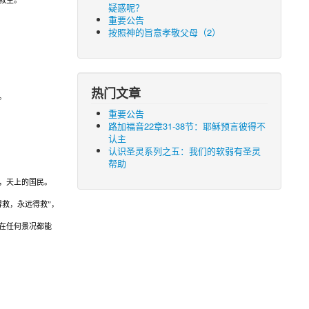
疑惑呢？
重要公告
按照神的旨意孝敬父母（2）
热门文章
。
重要公告
路加福音22章31-38节：耶稣预言彼得不
认主
认识圣灵系列之五：我们的软弱有圣灵
帮助
，天上的国民。
得救，永远得救
”
，
在任何景况都能