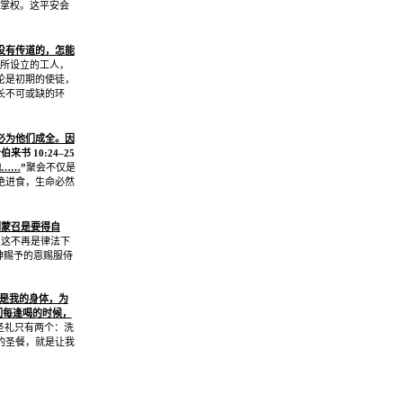
掌权。这平安会
没有传道的，怎能
所设立的工人，
论是初期的使徒，
长不可或缺的环
必为他们成全。因
希伯来书
10:24–25
勉
……
”
聚会不仅是
绝进食，生命必然
们蒙召是要得自
。这不再是律法下
神赐予的恩赐服侍
是我的身体，为
们每逢喝的时候，
圣礼只有两个：洗
的圣餐，就是让我