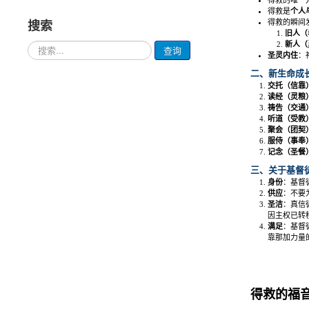
得救是
个人
搜索
得救的瞬间
旧人（
新人（
请
查询
圣灵内住
：
输
入
二、新生命成
要
交托（信靠
查
读经（灵粮
询
祷告（交通
听道（受教
的
聚会（团契
内
服侍（事奉
容
记念（圣餐
三、关于基督
身份
：基督
供应
：不要
圣洁
：真信
因主权已转
满足
：基督
靠那加力量
得救的福