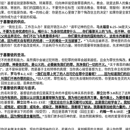
督徒？基督徒就是那群悔改、转离罪恶、归向神并接受赦罪恩典的人。教会，就是这群人的集
的客旅、寄居的，我们的国籍在天上。不要凭外在标签（如常去教会、常奉献、常服侍）来判
结果，也可能是伪装。唯一的核心是：你是否从心里做了那个悔改信主的决定？如果你是全家
使用你成为这个家庭的祝福。
于基督徒的供应
。
生计：
“
我信主后，工作怎么办？家庭开销怎么办？
”
请牢记神的应许。
马太福音
6:25–34
是天
，不要为生命忧虑吃什么，喝什么；为身体忧虑穿什么
……
你们看那天上的飞鸟，也不种，
天父尚且养活它。你们不比飞鸟贵重得多吗？
……
你们要先求他的国和他的义，这些东西都要
忧虑，因为明天自有明天的忧虑；一天的难处一天当就够了
。
”
飞鸟尚且被养活，野地里的百
贵重的你？忧虑不能改变明天，只会耗尽今天的力量。将你的需要带到施恩座前，先求神的国
于基督徒的圣洁
。
说不的意愿和能力。虽然偶尔会被过犯所胜，但犯罪的频率会越来越低，且会为罪忧伤悔改。
己的罪，神是信实的，是公义的，必要赦免我们的罪，洗净我们一切的不义。
”
关于救恩的确
救
”
。这不是纵容犯罪，而是基于主权转移的真理：当你真心接受基督为主，你的生命主权就移
他的羊。
罗马书
6:2, 6
说：
“
我们在罪上死了的人岂可仍在罪中活着呢？
……
因为知道我们的旧
，叫我们不再作罪的奴仆。
”
旧人已死，罪性虽在，但已失去辖制你的权势。你里面有圣灵的
，回到主前认错，恩典依然够用。
于基督徒的满足与追求
。
上的名利享受，基督徒的追求应是属灵生命的丰盛和与神关系的亲密。
腓立比书
3:8
表达了这
事当作有损的，因我以认识我主基督耶稣为至宝。我为他已经丢弃万事，看作粪土，为要得着
而在基督里。
腓立比书
4:11–13
说：
“
我无论在什么景况都可以知足，这是我已经学会了。我知
富；或饱足，或饥饿；或有余，或缺乏，随事随在，我都得了秘诀。我靠着那加给我力量的，
力，不应是律法下的恐惧（怕受罚），而应是恩典下的爱（回应主爱）。
约翰一书
4:18
说：
“
怕除去，因为惧怕里含着刑罚。
”
当我们更多经历神的爱，就自然脱离惧怕，在祂的爱里得享
果你还未做决志祷告，现在仍是悦纳的日子。趁着白日，来到赐恩的主面前，承认你的罪，接