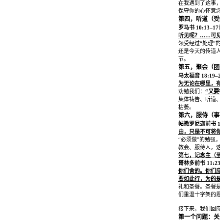
在我遇到了这事
保守你的心怀意
第四，听道（受
罗马书
10:13–17
听见呢？
……
可
领受经过
“
处理
”
还是今天的传道
节。
第五，聚会（团
马太福音
18:19–
为无论在哪里，
劝勉我们：
“
又要
集体祷告、听道
枯萎。
第六，服侍（事
帖撒罗尼迦前书
1
由，只是不可将
“
必须做
”
的勉强
教会、服侍人。
第七，记念主（
哥林多前书
11:2
你们舍的。你们
要如此行，为的
礼和圣餐。圣餐
们重温十字架的
接下来，我们回
第一个问题：关