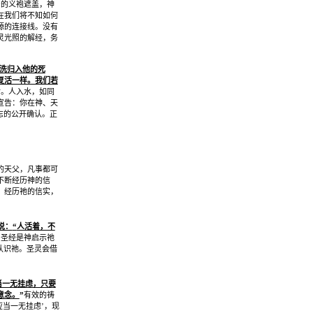
督的义袍遮盖，神
在我们将不知如何
源的连接线。没有
灵光照的解经，务
洗归入他的死
复活一样。我们若
活。人入水，如同
宣告：你在神、天
志的公开确认。正
的天父，凡事都可
不断经历神的信
，经历祂的信实，
说：
“
人活着，不
。圣经是神启示祂
认识祂。圣灵会借
当一无挂虑，只要
意念。
”
有效的祷
应当一无挂虑
’
，现