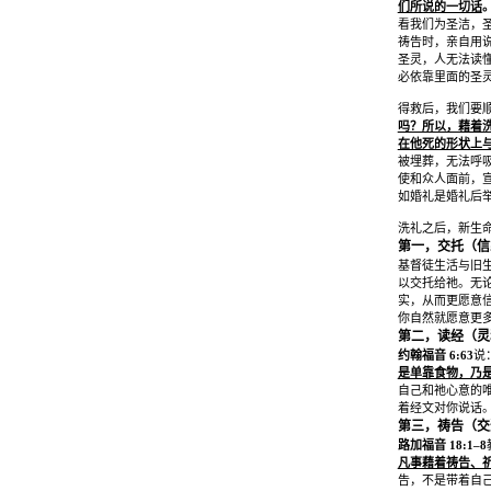
们所说的一切话
看我们为圣洁，
祷告时，亲自用
圣灵，人无法读
必依靠里面的圣
得救后，我们要
吗？所以，藉着
在他死的形状上
被埋葬，无法呼
使和众人面前，
如婚礼是婚礼后
洗礼之后，新生
第一，交托（信
基督徒生活与旧
以交托给祂。无
实，从而更愿意
你自然就愿意更
第二，读经（灵
约翰福音
6:63
说
是单靠食物，乃
自己和祂心意的
着经文对你说话
第三，祷告（交
路加福音
18:1–8
凡事藉着祷告、
告，不是带着自