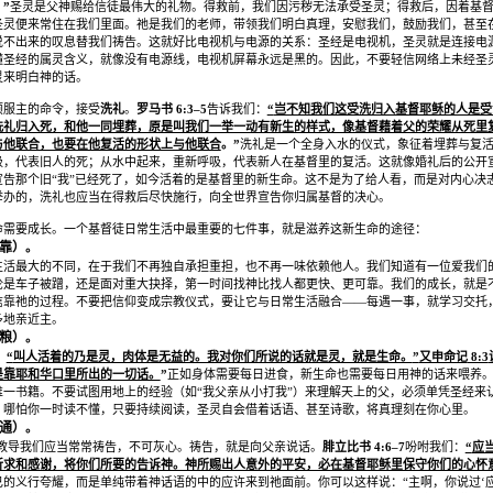
。
”
圣灵是父神赐给信徒最伟大的礼物。得救前，我们因污秽无法承受圣灵；得救后，因着基
圣灵便来常住在我们里面。祂是我们的老师，带领我们明白真理，安慰我们，鼓励我们，甚至
说不出来的叹息替我们祷告。这就好比电视机与电源的关系：圣经是电视机，圣灵就是连接电
懂圣经的属灵含义，就像没有电源线，电视机屏幕永远是黑的。因此，不要轻信网络上未经圣
灵来明白神的话。
顺服主的命令，接受
洗礼
。
罗马书
6:3–5
告诉我们：
“
岂不知我们这受洗归入基督耶稣的人是受
洗礼归入死，和他一同埋葬，原是叫我们一举一动有新生的样式，像基督藉着父的荣耀从死里
与他联合，也要在他复活的形状上与他联合
。
”
洗礼是一个全身入水的仪式，象征着埋葬与复
吸，代表旧人的死；从水中起来，重新呼吸，代表新人在基督里的复活。这就像婚礼后的公开
宣告那个旧
“
我
”
已经死了，如今活着的是基督里的新生命。这不是为了给人看，而是对内心决
举办的，洗礼也应当在得救后尽快施行，向全世界宣告你归属基督的决心。
命需要成长。一个基督徒日常生活中最重要的七件事，就是滋养这新生命的途径：
靠）
。
生活最大的不同，在于我们不再独自承担重担，也不再一味依赖他人。我们知道有一位爱我们
论是车子被蹭，还是面对重大抉择，第一时间找神比找人都更快、更可靠。我们的成长，就是
信靠祂的过程。不要把信仰变成宗教仪式，要让它与日常生活融合
——
每遇一事，就学习交托
多地亲近主。
粮）
。
：
“
叫人活着的乃是灵，肉体是无益的。我对你们所说的话就是灵，就是生命。
”
又申命记
8:3
是靠耶和华口里所出的一切话。
”
正如身体需要每日进食，新生命也需要每日用神的话来喂养
唯一书籍。不要试图用地上的经验（如
“
我父亲从小打我
”
）来理解天上的父，必须单凭圣经来
。哪怕你一时读不懂，只要持续阅读，圣灵自会借着话语、甚至诗歌，将真理刻在你心里。
通）
。
教导我们应当常常祷告，不可灰心。祷告，就是向父亲说话。
腓立比书
4:6–7
吩咐我们：
“
应
祈求和感谢，将你们所要的告诉神。神所赐出人意外的平安，必在基督耶稣里保守你们的心怀
己的义行夸耀，而是单纯带着神话语的中的应许来到祂面前。你可以这样说：
“
主啊，你说过
‘