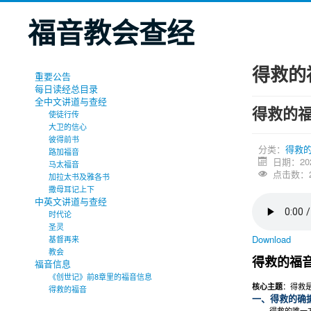
福音教会查经
得救的
重要公告
每日读经总目录
全中文讲道与查经
得救的
使徒行传
大卫的信心
彼得前书
分类：
得救
路加福音
日期：20
马太福音
点击数：2
加拉太书及雅各书
撒母耳记上下
中英文讲道与查经
时代论
圣灵
Download
基督再来
教会
得救的福
福音信息
《创世记》前8章里的福音信息
核心主题
：得救
得救的福音
一、得救的确
得救的唯一