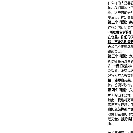
什么样的人是基
筑。我们是地上
救。这些可能是
要灰心，神定意
第二个问题：关
许多新信徒忧虑
“
所以我告诉你们
在仓里，你们的
以，不要为明天
天父岂不更顾念
祂必负责。
第三个问题：关
真信徒会有对罪
许：
“
我们若认自
次得救，永远得
好牧人不会丢弃
架，使罪身灭绝
探。若偶然跌倒
第四个问题：关
世人的追求是地
如此，我也将万
满足不在环境，
也知道怎样处丰
动我们生活的动
既完全，就把惧
由。
亲爱的朋友，如