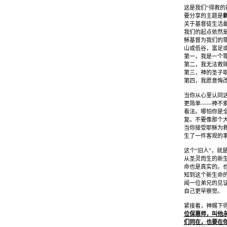
这是我们
“
得救的
要分享的主题是
关于基督徒生活
我们的起点依然
稣基督为我们的
山或低谷，富足
第一，我是一个
第二，我无法救
第三，神的圣子
第四，我愿意悔
当你从心里认同
更简单
——
神不
看法。哪怕你是
复。不要像那个
当你接受耶稣为
生了一件客观的
这个
“
旧人
”
，就
从圣灵而生的新
命也是真实的。
知到这个新生命
闻一位弟兄的见
自己更早察觉。
紧接着，神赐下
位保惠师，叫他
们同在，也要在