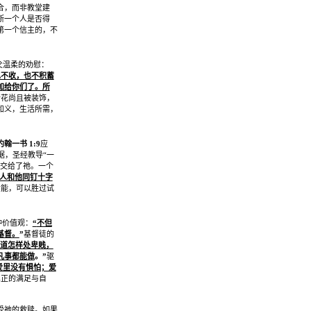
合，而非教堂建
断一个人是否得
第一个信主的，不
父温柔的劝慰：
也不收，也不积蓄
加给你们了。所
合花尚且被装饰，
和义，生活所需，
约翰一书
1:9
应
据，圣经教导
“
一
交给了祂。一个
人和他同钉十字
大能，可以胜过试
种价值观：
“
不但
基督。
”
基督徒的
道怎样处卑贱，
凡事都能做
。
”
驱
爱里没有惧怕；爱
真正的满足与自
受祂的救赎。如果