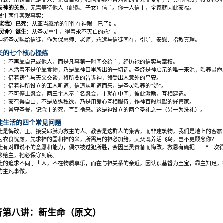
与神的关系
，无需等待他人（配偶、子女）信主。你一人信主，全家就因此蒙福。
发生两件客观事实：
老我）已死
：从亚当继承的罪性在神眼中已了结。
灵命）诞生
：从圣灵重生，得着永不灭亡的永生。
神将圣灵赐给信徒，作为保惠师、老师，永远与信徒同在，引导、安慰、指教真理。
长的七个核心操练
）
：不再靠自己或他人，而是凡事第一时间交给主，经历祂的信实与掌权。
）
：人活着不是单靠食物，乃是靠神口里所出的一切话。圣经是神启示的唯一来源，喂养灵命
）
：借着祷告与天父交谈，将所要的告诉神，领受出人意外的平安。
）
：借着神所设立的工人听道，信道从听道而来，是圣灵喂养的
“
奶
”
。
）
：不可停止聚会，两三个人奉主名聚会，主就在中间，彼此激励，互相建造。
）
：蒙召得自由，不是放纵私欲，乃是用爱心互相服侍，作神百般恩赐的好管家。
）
：常守圣餐，记念主的死，直到祂来。这是神设立的两个圣礼之一（另一为洗礼）。
徒生活的四个常见问题
徒是悔改归正、接受耶稣为救主的人。教会是这群人的集合，而非建筑物。我们是地上的客旅
为衣食忧虑，先求神的国和神的义，所需用的神必加给。天父既养活飞鸟，岂不更顾念你？
徒有对罪说不的意愿和能力，偶尔被过犯所胜，会因圣灵责备而悔改。救恩有确据
——“
一次
移给主，祂必保守到底。
徒的追求不同于世人，不在物质享乐，而在与神关系的亲近。因认识基督为至宝，靠主知足，
的主凡事做。
音第八讲：新生命（原文）