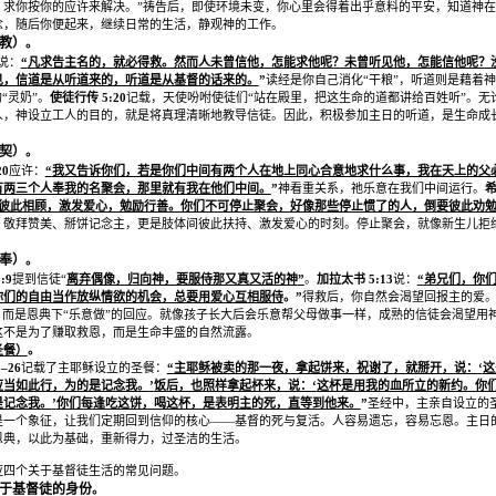
，求你按你的应许来解决。
”
祷告后，即使环境未变，你心里会得着出乎意料的平安，知道神在
念，随后你便起来，继续日常的生活，静观神的工作。
教）
。
说：
“
凡求告主名的，就必得救。然而人未曾信他，怎能求他呢？未曾听见他，怎能信他呢？
见，信道是从听道来的，听道是从基督的话来的。
”
读经是你自己消化
“
干粮
”
，听道则是藉着神
的
“
灵奶
”
。
使徒行传
5:20
记载，天使吩咐使徒们
“
站在殿里，把这生命的道都讲给百姓听
”
。无
人，神设立工人的目的，就是将真理清晰地教导信徒。因此，积极参加主日的听道，是生命成
契）
。
20
应许：
“
我又告诉你们，若是你们中间有两个人在地上同心合意地求什么事，我在天上的父
有两三个人奉我的名聚会，那里就有我在他们中间。
”
神看重关系，祂乐意在我们中间运行。
彼此相顾，激发爱心，勉励行善。你们不可停止聚会，好像那些停止惯了的人，倒要彼此劝
、敬拜赞美、掰饼记念主，更是肢体间彼此扶持、激发爱心的时刻。停止聚会，就像新生儿拒
奉）
。
:9
提到信徒
“
离弃偶像，归向神，要服侍那又真又活的神
”
。
加拉太书
5:13
说：
“
弟兄们，你
你们的自由当作放纵情欲的机会，总要用爱心互相服侍
。
”
得救后，你自然会渴望回报主的爱
，而是恩典下
“
乐意做
”
的回应。就像孩子长大后会乐意帮父母做事一样，成熟的信徒会渴望用
这不是为了赚取救恩，而是生命丰盛的自然流露。
圣餐）
。
3–26
记载了主耶稣设立的圣餐：
“
主耶稣被卖的那一夜，拿起饼来，祝谢了，就掰开，说：
‘
这
应当如此行，为的是记念我。
’
饭后，也照样拿起杯来，说：
‘
这杯是用我的血所立的新约。你
是记念我。
’
你们每逢吃这饼，喝这杯，是表明主的死，直等到他来。
”
圣经中，主亲自设立的
是一个象征，让我们定期回到信仰的核心
——
基督的死与复活。人容易遗忘，容易忘恩。主日
恩典，以此为基础，重新得力，过圣洁的生活。
应四个关于基督徒生活的常见问题。
于基督徒的身份
。