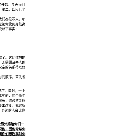
的开始。今天我们
；第二，回应几个
我们都是罪人，耶
无论你此刻身处高
受以下事实：
救了。这比你想的
，无需顾及旁人的
父亲的关系得以修
时间顺序，首先发
死了。同时，一个
真实的，这个新生
增长，你必然能感
显出改变。我曾听
，身边的人会比你
就另外赐给你们一
识他，因他常与你
叫你们想起我对你